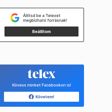
Állítsd be a Telexet
megbízható forrásnak!
Beállítom
Kövess minket Facebookon is!
Követem!