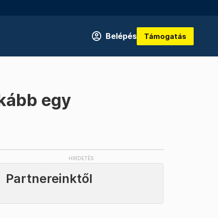
Belépés
Támogatás
nkább egy
Partnereinktől