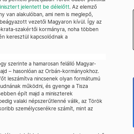
isztert jelentett be délelőtt
. Az elemző
ány van alakulóban, ami nem is meglepő,
beágyazott vezetői Magyaron kívül. Így az
nokrata-szakértői kormányra, noha többen
én keresztül kapcsolódnak a
ogy szerinte a hamarosan felálló Magyar-
 majd – hasonlóan az Orbán-kormányokhoz.
főt leszámítva nincsenek olyan formátumú
 tudnának működni, és gyenge a Tisza
esebben épít majd a miniszterek
edig valaki népszerűtlenné válik, az Török
koribb személycserékre számít, mint az