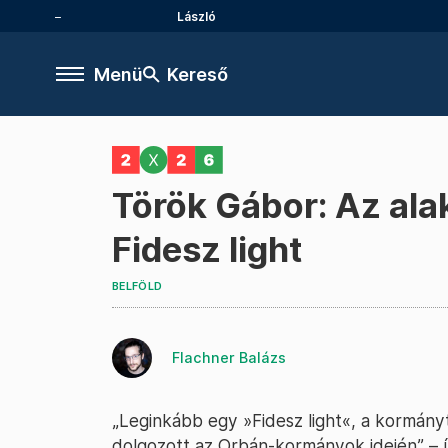
László
Menü
Kereső
Török Gábor: Az al
Fidesz light
BELFÖLD
Flachner Balázs
„Leginkább egy »Fidesz light«, a kormán
dolgozott az Orbán-kormányok idején” – ír