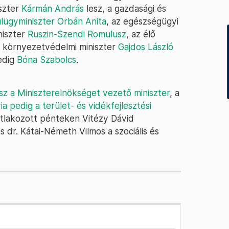
szter
Kármán András
lesz, a gazdasági és
lügyminiszter Orbán Anita
, az egészségügyi
niszter
Ruszin-Szendi Romulusz
, az élő
én környezetvédelmi miniszter
Gajdos László
pedig
Bóna Szabolcs
.
esz a Miniszterelnökséget vezető miniszter
, a
ia pedig a terület- és vidékfejlesztési
atlakozott pénteken Vitézy Dávid
 dr. Kátai-Németh Vilmos a szociális és