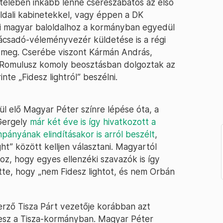
telében inkább lenne csereszabatos az első
oldali kabinetekkel, vagy éppen a DK
ti magyar baloldalhoz a kormányban egyedül
anácsadó-véleményvezér küldetése is a régi
a meg. Cserébe viszont Kármán András,
i Romulusz komoly beosztásban dolgoztak az
te „Fidesz lightról” beszélni.
l elő Magyar Péter színre lépése óta, a
 Gergely
már két éve is így hivatkozott a
pányának elindításakor is arról beszélt
,
ght” között kelljen választani. Magyartól
hoz, hogy egyes ellenzéki szavazók is így
ette, hogy „nem Fidesz lightot, és nem Orbán
rző Tisza Párt vezetője korábban azt
 lesz a Tisza-kormányban. Magyar Péter