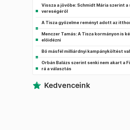
Vissza a jövőbe: Schmidt Mária szerint a 
vereségéről
A Tisza győzelme reményt adott az itth
Menczer Tamás: A Tisza kormányon is ké
előidézni
Bő másfél milliárdnyi kampányköltést va
Orbán Balázs szerint senki nem akart a F
rá a választás
Kedvenceink