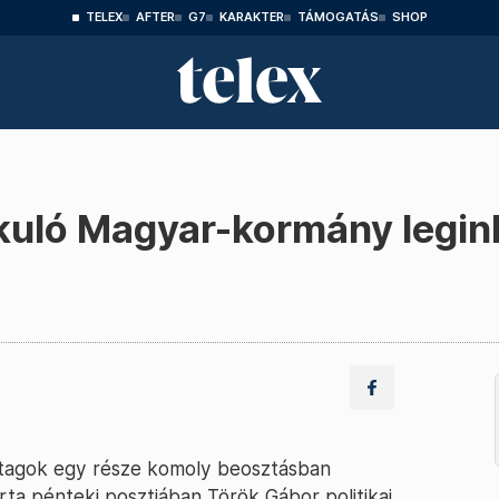
TELEX
AFTER
G7
KARAKTER
TÁMOGATÁS
SHOP
akuló Magyar-kormány legi
ytagok egy része komoly beosztásban
ta pénteki posztjában Török Gábor politikai