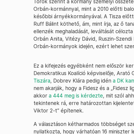
Török szerint a kormány személyi összeté
Orbán-kormánnyal, mint a 2010 előtti bal
későbbi árnyékkormányával. A Tisza előt
Ruff Bálint köthető, ám, mint írja, az ő t
ellenzék meghaladását, leváltását célozt
Orbán Anita, Vitézy Dávid, Ruszin-Szend
Orbán-kormányok idején, ezért lehet szerin
Ez a kifejezés egyébként nem először kerü
Demokratikus Koalíció képviselője, Arató
Tiszára
, Dobrev Klára pedig idén
a DK kam
nem akarják, hogy a Fidesz és a „Fidesz li
akkor
a 444 meg is kérdezte
, mit szól ah
tekintenek rá, erre határozottan kijelent
Viktor 2-t” építenek.
A választáson kétharmados többséget sze
nyilatkozta, hogy várhatóan 16 miniszter