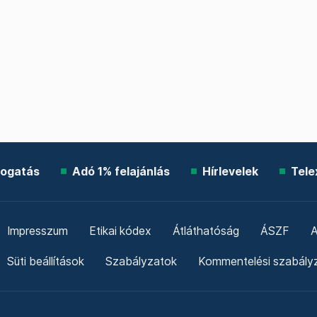
ogatás
Adó 1% felajánlás
Hírlevelek
Tele
Impresszum
Etikai kódex
Átláthatóság
ÁSZF
A
Süti beállítások
Szabályzatok
Kommentelési szabály