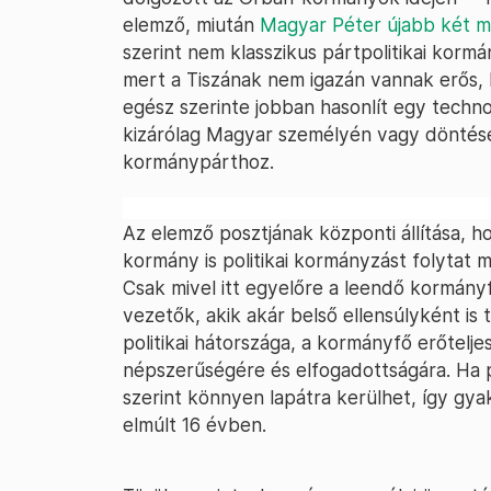
elemző, miután
Magyar Péter újabb két min
szerint nem klasszikus pártpolitikai korm
mert a Tiszának nem igazán vannak erős, 
egész szerinte jobban hasonlít egy tech
kizárólag Magyar személyén vagy döntés
kormánypárthoz.
Az elemző posztjának központi állítása, h
kormány is politikai kormányzást folytat
Csak mivel itt egyelőre a leendő kormány
vezetők, akik akár belső ellensúlyként is
politikai hátországa, a kormányfő erőtelj
népszerűségére és elfogadottságára. Ha p
szerint könnyen lapátra kerülhet, így gya
elmúlt 16 évben.