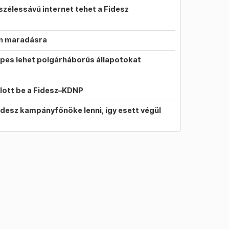
szélessávú internet tehet a Fidesz
on maradásra
pes lehet polgárháborús állapotokat
llott be a Fidesz–KDNP
idesz kampányfőnöke lenni, így esett végül