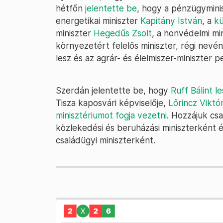
hétfőn
jelentette be
, hogy a pénzügymini
energetikai miniszter
Kapitány István
, a
kü
miniszter
Hegedűs Zsolt
, a honvédelmi mi
környezetért felelős miniszter, régi nev
lesz és az agrár- és élelmiszer-miniszter 
Szerdán jelentette be, hogy
Ruff Bálint l
Tisza kaposvári képviselője,
Lőrincz Viktór
minisztériumot fogja vezetni
. Hozzájuk cs
közlekedési és beruházási miniszterként és
családügyi miniszterként.