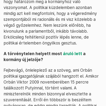
hogy határozom meg a kormányhoz való
viszonyomat. A politikai küzdelemben azonban
mindig azt kell megfontolni, hogy a végeredmény
szempontjából mi racionális és mi visz közelebb a
végső győzelemhez. Nem leszünk előrébb, ha
kivonulunk a parlamentből, inkább távolabb.
Erkölcsileg feltétlenül pozitív lépés lenne, de
politikai értelemben öngyilkos gesztus.
A törvénytelen helyett most
áruló lett
a
kormány új jelzője?
Fejbevágó, önleleplező az a szöveg, ami Orbán
politikai igazgatójának szájából hangzott el. Amikor
Orbán Viktor 2009 novemberében 15 percre
találkozott Putyinnal, történt valami. A
miniszterelnök minden bizonnyal elvesztette a
szuverenitását. Erről én többször is beszéltem
nyilvánosan, de eddig mindig tagadták. A politikai