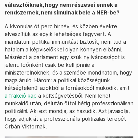
választóiknak, hogy nem részesei ennek a
rendszernek, nem simulnak bele a NER-be?
A kivonulás öt perc hírnév, és közben évekre
elveszítjük az egyik lehetséges fegyvert. A
mandátum politikai immunitást biztosít, nem tud a
hatalom a képviselőkkel olyan könnyen elbánni.
Másrészt a parlament egy szűk nyilvánosságot is
jelent. Időnként csak be kell jönnie a
miniszterelnöknek, és a szemébe mondhatom, hogy
maga áruló. Három: a politikai közösségünk
kétségtelenül azokból a forrásokból működik, amit
a frakció kap
a költségvetésből. Nem lehet
munkaidő után, délután öttől hétig professzionálisan
politizálni. Aki ezt mondja, az hazudik. Azt javasolja,
hogy adjuk át a professzionális politizálás terepét
Orbán Viktornak.