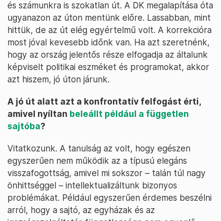
és számunkra is szokatlan út. A DK megalapítása óta
ugyanazon az úton mentünk előre. Lassabban, mint
hittük, de az út elég egyértelmű volt. A korrekcióra
most jóval kevesebb időnk van. Ha azt szeretnénk,
hogy az ország jelentős része elfogadja az általunk
képviselt politikai eszméket és programokat, akkor
azt hiszem, jó úton járunk.
A jó út alatt azt a konfrontatív felfogást érti,
amivel nyíltan
beleállt például a független
sajtóba
?
Vitatkozunk. A tanulság az volt, hogy egészen
egyszerűen nem működik az a típusú elegáns
visszafogottság, amivel mi sokszor – talán túl nagy
önhittséggel – intellektualizáltunk bizonyos
problémákat. Például egyszerűen érdemes beszélni
arról, hogy a sajtó, az egyházak és az