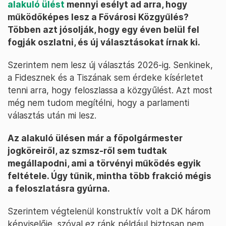
alakuló ülést
mennyi esélyt ad arra, hogy
működőképes lesz a Fővárosi Közgyűlés?
Többen azt jósolják, hogy egy éven belül fel
fogják oszlatni, és új választásokat írnak ki.
Szerintem nem lesz új választás 2026-ig. Senkinek,
a Fidesznek és a Tiszának sem érdeke kísérletet
tenni arra, hogy feloszlassa a közgyűlést. Azt most
még nem tudom megítélni, hogy a parlamenti
választás után mi lesz.
Az alakuló ülésen már a főpolgármester
jogköreiről, az szmsz-ről sem tudtak
megállapodni, ami a törvényi működés egyik
feltétele. Úgy tűnik, mintha több frakció mégis
a feloszlatásra gyúrna.
Szerintem végtelenül konstruktív volt a DK három
képviselője, szóval ez ránk például biztosan nem