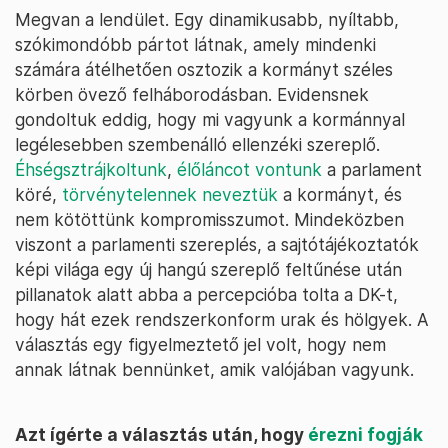
Megvan a lendület. Egy dinamikusabb, nyíltabb,
szókimondóbb pártot látnak, amely mindenki
számára átélhetően osztozik a kormányt széles
körben övező felháborodásban. Evidensnek
gondoltuk eddig, hogy mi vagyunk a kormánnyal
legélesebben szembenálló ellenzéki szereplő.
Éhségsztrájkoltunk
,
élőláncot vontunk
a parlament
köré,
törvénytelennek neveztük
a kormányt, és
nem kötöttünk kompromisszumot. Mindeközben
viszont a parlamenti szereplés, a sajtótájékoztatók
képi világa egy új hangú szereplő feltűnése után
pillanatok alatt abba a percepcióba tolta a DK-t,
hogy hát ezek rendszerkonform urak és hölgyek. A
választás egy figyelmeztető jel volt, hogy nem
annak látnak bennünket, amik valójában vagyunk.
Azt ígérte a választás után, hogy
érezni fogják