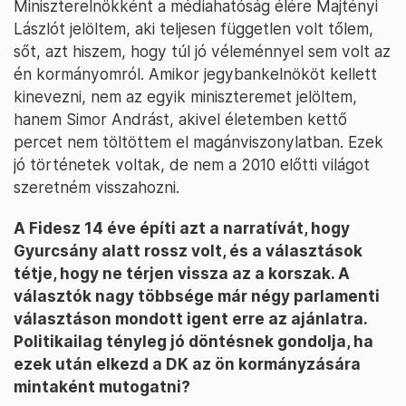
Miniszterelnökként a médiahatóság élére Majtényi
Lászlót jelöltem, aki teljesen független volt tőlem,
sőt, azt hiszem, hogy túl jó véleménnyel sem volt az
én kormányomról. Amikor jegybankelnököt kellett
kinevezni, nem az egyik miniszteremet jelöltem,
hanem Simor Andrást, akivel életemben kettő
percet nem töltöttem el magánviszonylatban. Ezek
jó történetek voltak, de nem a 2010 előtti világot
szeretném visszahozni.
A Fidesz 14 éve építi azt a narratívát, hogy
Gyurcsány alatt rossz volt, és a választások
tétje, hogy ne térjen vissza az a korszak. A
választók nagy többsége már négy parlamenti
választáson mondott igent erre az ajánlatra.
Politikailag tényleg jó döntésnek gondolja, ha
ezek után elkezd a DK az ön kormányzására
mintaként mutogatni?