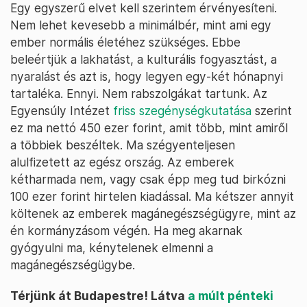
Egy egyszerű elvet kell szerintem érvényesíteni.
Nem lehet kevesebb a minimálbér, mint ami egy
ember normális életéhez szükséges. Ebbe
beleértjük a lakhatást, a kulturális fogyasztást, a
nyaralást és azt is, hogy legyen egy-két hónapnyi
tartaléka. Ennyi. Nem rabszolgákat tartunk. Az
Egyensúly Intézet
friss szegénységkutatása
szerint
ez ma nettó 450 ezer forint, amit több, mint amiről
a többiek beszéltek. Ma szégyenteljesen
alulfizetett az egész ország. Az emberek
kétharmada nem, vagy csak épp meg tud birkózni
100 ezer forint hirtelen kiadással. Ma kétszer annyit
költenek az emberek magánegészségügyre, mint az
én kormányzásom végén. Ha meg akarnak
gyógyulni ma, kénytelenek elmenni a
magánegészségügybe.
Térjünk át Budapestre! Látva
a múlt pénteki