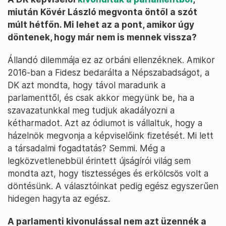
miután Kövér László megvonta öntől a szót
múlt hétfőn. Mi lehet az a pont, amikor úgy
döntenek, hogy már nem is mennek vissza?
Állandó dilemmája ez az orbáni ellenzéknek. Amikor
2016-ban a Fidesz bedarálta a Népszabadságot, a
DK azt mondta, hogy távol maradunk a
parlamenttől, és csak akkor megyünk be, ha a
szavazatunkkal meg tudjuk akadályozni a
kétharmadot. Azt az ódiumot is vállaltuk, hogy a
házelnök megvonja a képviselőink fizetését. Mi lett
a társadalmi fogadtatás? Semmi. Még a
legközvetlenebbül érintett újságírói világ sem
mondta azt, hogy tisztességes és erkölcsös volt a
döntésünk. A választóinkat pedig egész egyszerűen
hidegen hagyta az egész.
A parlamenti kivonulással nem azt üzennék a