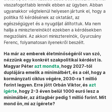
visszafogottabb lennék ebben az ügyben. Abban
ugyanakkor végtelenül helyesen jártunk el, hogy a
politika fő kérdésének az oktatást, az
egészségügyet és a nyugdíjat állítottuk. Ma nem
hallja a miniszterelnököt ezekben a kérdésekben
megszólalni. Az akkori miniszterelnök, Gyurcsány
Ferenc, folyamatosan ilyenekről beszélt.
Ha már az emberek életminőségéről van szó,
nézzünk egy konkrét szakpolitikai kérdést is.
Magyar Péter
azt mondta,
hogy 2027-től
duplájára emelik a minimálbért, és a cél, hogy a
kormányzati ciklus végére, 2030-ra 1 millió
forint legyen. Erre jött Orbán Viktor, és
azt
ígérte
, hogy 2-3 éven belül 1000 euró lesz a
minimálbér, az átlagbér pedig 1 millió forint. Mit
mond ön, mi az ígérete?