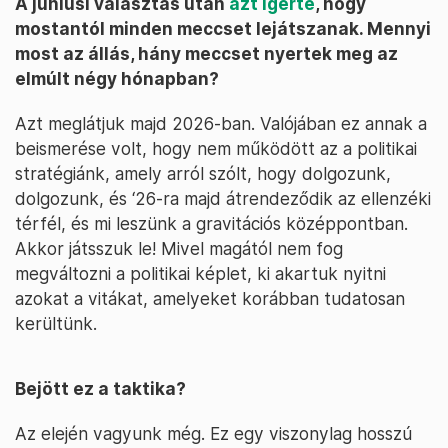
A júniusi választás után
azt ígérte
, hogy
mostantól minden meccset lejátszanak. Mennyi
most az állás, hány meccset nyertek meg az
elmúlt négy hónapban?
Azt meglátjuk majd 2026-ban. Valójában ez annak a
beismerése volt, hogy nem működött az a politikai
stratégiánk, amely arról szólt, hogy dolgozunk,
dolgozunk, és ‘26-ra majd átrendeződik az ellenzéki
térfél, és mi leszünk a gravitációs középpontban.
Akkor játsszuk le! Mivel magától nem fog
megváltozni a politikai képlet, ki akartuk nyitni
azokat a vitákat, amelyeket korábban tudatosan
kerültünk.
Bejött ez a taktika?
Az elején vagyunk még. Ez egy viszonylag hosszú