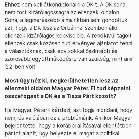
Ehhez nem kell átkondicionálni a DK-t. A DK soha
nem tört kizárólagosságra az ellenzéki oldalon.
Soha, a legmerészebb álmainkban sem gondoltuk
azt, hogy a DK lesz az Orbánnal szemben álló
ellenzék kizárólagos képviselője. A rendkívül tagolt
ellenzék csak közösen tud érvényes ajánlatot tenni
a választóknak, csak egy sokkal őszintébb és
szorosabb együttműködésre van szükség, mint ami
‘22-ben volt.
Most úgy néz ki, megkerülhetetlen lesz az
ellenzéki oldalon Magyar Péter. El tud képzelni
összefogást a DK és a Tisza Párt között?
Ha Magyar Pétert kérdezi, azt fogja mondani, hogy
nem, és valójában ez a problémánk. Amikor Magyar
bejelentette, hogy a korábbi állításával ellentétben
pártot alapít, úgy helyezte el magát a politikai