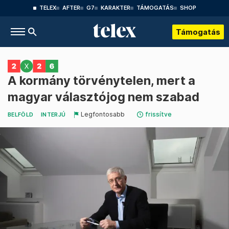
TELEX
AFTER
G7
KARAKTER
TÁMOGATÁS
SHOP
Támogatás
A kormány törvénytelen, mert a
magyar választójog nem szabad
Legfontosabb
frissítve
BELFÖLD
INTERJÚ