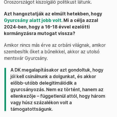
Oroszországot kiszolgáló politikust látunk.
Azt hangoztatják az elmúlt hetekben, hogy
Gyurcsány alatt jobb volt.
Mi a célja azzal
2024-ben, hogy a 16-18 évvel ezelőtti
kormányzásra mutogat vissza?
Amikor nincs más érve az orbáni világnak, amikor
szembesítik őket a bűneikkel, akkor az utolsó
mentsvár Gyurcsány.
A DK megalapításakor azt gondoltuk, hogy
jól kell csinálnunk a dolgunkat, és akkor
előbb-utóbb delegitimálódik a
gyurcsányozás. Nem ez történt, hanem az
ellenkezője – függetlenül attól, hogy három
vagy húsz százalékon volt a
támogatottságunk.