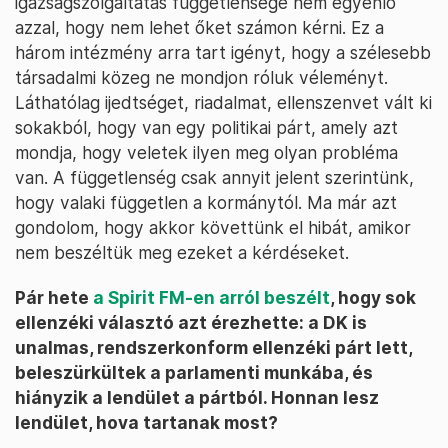
igazságszolgáltatás függetlensége nem egyenlő
azzal, hogy nem lehet őket számon kérni. Ez a
három intézmény arra tart igényt, hogy a szélesebb
társadalmi közeg ne mondjon róluk véleményt.
Láthatólag ijedtséget, riadalmat, ellenszenvet vált ki
sokakból, hogy van egy politikai párt, amely azt
mondja, hogy veletek ilyen meg olyan probléma
van. A függetlenség csak annyit jelent szerintünk,
hogy valaki független a kormánytól. Ma már azt
gondolom, hogy akkor követtünk el hibát, amikor
nem beszéltük meg ezeket a kérdéseket.
Pár hete
a Spirit FM-en arról beszélt
, hogy sok
ellenzéki választó azt érezhette: a DK is
unalmas, rendszerkonform ellenzéki párt lett,
beleszürkültek a parlamenti munkába, és
hiányzik a lendület a pártból. Honnan lesz
lendület, hova tartanak most?