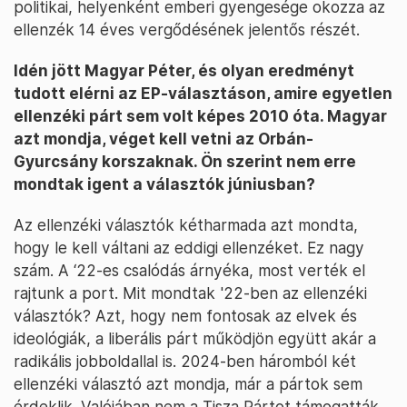
politikai, helyenként emberi gyengesége okozza az
ellenzék 14 éves vergődésének jelentős részét.
Idén jött Magyar Péter, és olyan eredményt
tudott elérni az EP-választáson, amire egyetlen
ellenzéki párt sem volt képes 2010 óta. Magyar
azt mondja, véget kell vetni az Orbán-
Gyurcsány korszaknak. Ön szerint nem erre
mondtak igent a választók júniusban?
Az ellenzéki választók kétharmada azt mondta,
hogy le kell váltani az eddigi ellenzéket. Ez nagy
szám. A ‘22-es csalódás árnyéka, most verték el
rajtunk a port. Mit mondtak '22-ben az ellenzéki
választók? Azt, hogy nem fontosak az elvek és
ideológiák, a liberális párt működjön együtt akár a
radikális jobboldallal is. 2024-ben háromból két
ellenzéki választó azt mondja, már a pártok sem
érdeklik. Valójában nem a Tisza Pártot támogatták,