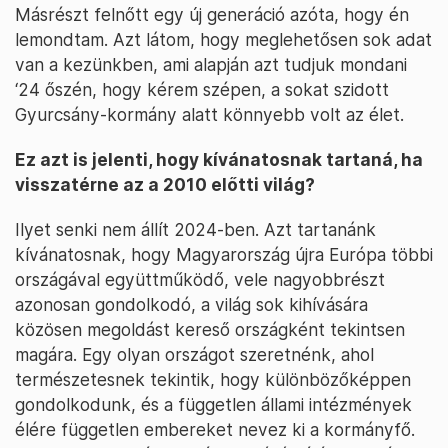
Másrészt felnőtt egy új generáció azóta, hogy én
lemondtam. Azt látom, hogy meglehetősen sok adat
van a kezünkben, ami alapján azt tudjuk mondani
‘24 őszén, hogy kérem szépen, a sokat szidott
Gyurcsány-kormány alatt könnyebb volt az élet.
Ez azt is jelenti, hogy kívánatosnak tartaná, ha
visszatérne az a 2010 előtti világ?
Ilyet senki nem állít 2024-ben. Azt tartanánk
kívánatosnak, hogy Magyarország újra Európa többi
országával együttműködő, vele nagyobbrészt
azonosan gondolkodó, a világ sok kihívására
közösen megoldást kereső országként tekintsen
magára. Egy olyan országot szeretnénk, ahol
természetesnek tekintik, hogy különbözőképpen
gondolkodunk, és a független állami intézmények
élére független embereket nevez ki a kormányfő.