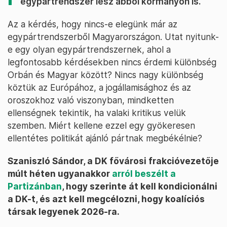
egypártrendszer lesz abból kormányon is.
Az a kérdés, hogy nincs-e elegünk már az
egypártrendszerből Magyarországon. Utat nyitunk-
e egy olyan egypártrendszernek, ahol a
legfontosabb kérdésekben nincs érdemi különbség
Orbán és Magyar között? Nincs nagy különbség
köztük az Európához, a jogállamisághoz és az
oroszokhoz való viszonyban, mindketten
ellenségnek tekintik, ha valaki kritikus velük
szemben. Miért kellene ezzel egy gyökeresen
ellentétes politikát ajánló pártnak megbékélnie?
Szaniszló Sándor, a DK fővárosi frakcióvezetője
múlt héten ugyanakkor
arról beszélt a
Partizánban
, hogy szerinte át kell kondicionálni
a DK-t, és azt kell megcélozni, hogy koalíciós
társak legyenek 2026-ra.