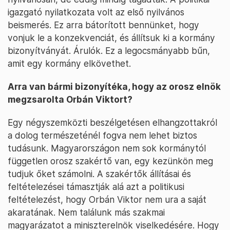
igazgató nyilatkozata volt az első nyilvános
beismerés. Ez arra bátorított bennünket, hogy
vonjuk le a konzekvenciát, és állítsuk ki a kormány
bizonyítványát. Árulók. Ez a legocsmányabb bűn,
amit egy kormány elkövethet.
Arra van bármi bizonyítéka, hogy az orosz elnök
megzsarolta Orbán Viktort?
Egy négyszemközti beszélgetésen elhangzottakról
a dolog természeténél fogva nem lehet biztos
tudásunk. Magyarországon nem sok kormánytól
független orosz szakértő van, egy kezünkön meg
tudjuk őket számolni. A szakértők állításai és
feltételezései támasztják alá azt a politikusi
feltételezést, hogy Orbán Viktor nem ura a saját
akaratának. Nem találunk más szakmai
magyarázatot a miniszterelnök viselkedésére. Hogy