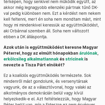
térképen, hogy senkivel nem működik együtt, az
akkor még legnagyobb ellenzéki pártnak tűnő DK-
val pedig különösen nem. Ezt a kérdést nem nekem
kell feltenni, mert én soha nem mondtam mást, mint
hogy mi mindenkivel keressük az együttműködést,
aki Orbánnal szemben áll. Soha nem változott
ebben a DK álláspontja.
Azok után is együttműködést keresne Magyar
Péterrel, hogy az elmúlt hónapokban
árulónak
,
erkölcsileg alkalmatlannak
és
stricinek
is
nevezte a Tisza Párt elnökét?
Ez a koalíciós együttműködés természete. Sok
mindenről mást gondolunk, és versenytársak
vagyunk, de az a választóvonal, hogy valaki az
alkotmányos demokrácián belül vagy kívül
helyezkedik-e el. Azt feltételezzük, hogy Magyar
Péter belül van, míg a Fideszre ez nem érvényes.