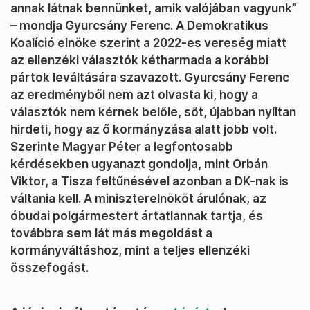
annak látnak bennünket, amik valójában vagyunk”
– mondja Gyurcsány Ferenc. A Demokratikus
Koalíció elnöke szerint a 2022-es vereség miatt
az ellenzéki választók kétharmada a korábbi
pártok leváltására szavazott. Gyurcsány Ferenc
az eredményből nem azt olvasta ki, hogy a
választók nem kérnek belőle, sőt, újabban nyíltan
hirdeti, hogy az ő kormányzása alatt jobb volt.
Szerinte Magyar Péter a legfontosabb
kérdésekben ugyanazt gondolja, mint Orbán
Viktor, a Tisza feltűnésével azonban a DK-nak is
váltania kell. A miniszterelnököt árulónak, az
óbudai polgármestert ártatlannak tartja, és
továbbra sem lát más megoldást a
kormányváltáshoz, mint a teljes ellenzéki
összefogást.