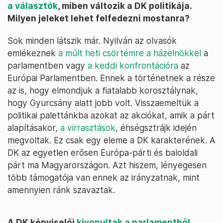
a választók
, miben változik a DK politikája.
Milyen jeleket lehet felfedezni mostanra?
Sok minden látszik már. Nyilván az olvasók
emlékeznek
a múlt heti csörtémre a házelnökkel
a
parlamentben vagy
a keddi konfrontációra
az
Európai Parlamentben. Ennek a történetnek a része
az is, hogy elmondjuk a fiatalabb korosztálynak,
hogy Gyurcsány alatt jobb volt. Visszaemeltük a
politikai palettánkba azokat az akciókat, amik a párt
alapításakor,
a virrasztások
, éhségsztrájk idején
megvoltak. Ez csak egy eleme a DK karakterének. A
DK az egyetlen erősen Európa-párti és baloldali
párt ma Magyarországon. Azt hiszem, lényegesen
több támogatója van ennek az irányzatnak, mint
amennyien ránk szavaztak.
A DK képviselői
kivonultak a parlamentből
,