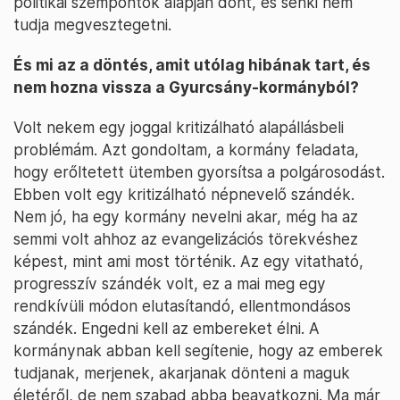
politikai szempontok alapján dönt, és senki nem
tudja megvesztegetni.
És mi az a döntés, amit utólag hibának tart, és
nem hozna vissza a Gyurcsány-kormányból?
Volt nekem egy joggal kritizálható alapállásbeli
problémám. Azt gondoltam, a kormány feladata,
hogy erőltetett ütemben gyorsítsa a polgárosodást.
Ebben volt egy kritizálható népnevelő szándék.
Nem jó, ha egy kormány nevelni akar, még ha az
semmi volt ahhoz az evangelizációs törekvéshez
képest, mint ami most történik. Az egy vitatható,
progresszív szándék volt, ez a mai meg egy
rendkívüli módon elutasítandó, ellentmondásos
szándék. Engedni kell az embereket élni. A
kormánynak abban kell segítenie, hogy az emberek
tudjanak, merjenek, akarjanak dönteni a maguk
életéről, de nem szabad abba beavatkozni. Ma már