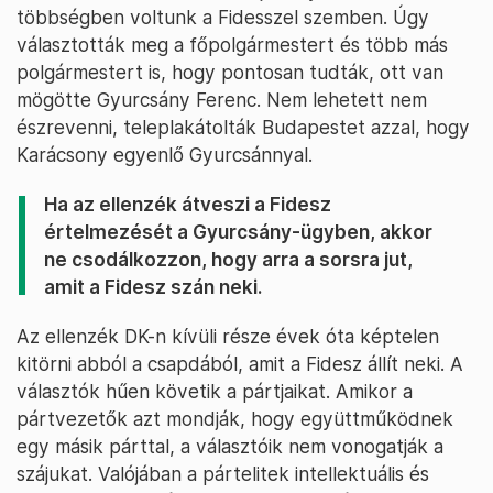
többségben voltunk a Fidesszel szemben. Úgy
választották meg a főpolgármestert és több más
polgármestert is, hogy pontosan tudták, ott van
mögötte Gyurcsány Ferenc. Nem lehetett nem
észrevenni, teleplakátolták Budapestet azzal, hogy
Karácsony egyenlő Gyurcsánnyal.
Ha az ellenzék átveszi a Fidesz
értelmezését a Gyurcsány-ügyben, akkor
ne csodálkozzon, hogy arra a sorsra jut,
amit a Fidesz szán neki.
Az ellenzék DK-n kívüli része évek óta képtelen
kitörni abból a csapdából, amit a Fidesz állít neki. A
választók hűen követik a pártjaikat. Amikor a
pártvezetők azt mondják, hogy együttműködnek
egy másik párttal, a választóik nem vonogatják a
szájukat. Valójában a pártelitek intellektuális és