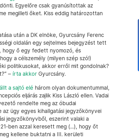
ldönti. Egyelőre csak gyanúsítottak az
me megilleti őket. Kiss eddig határozottan
tatása után a DK elnöke, Gyurcsány Ferenc
ségi oldalán egy sejtelmes bejegyzést tett
, hogy ő egy fedett nyomozó, és
hogy a célszemély (milyen szép szó!)
ki politikusokat, akkor erről mit gondolnak?
t?” –
írta akkor
Gyurcsány.
állt a sajtó elé
három olyan dokumentummal,
epciós eljárás zajlik Kiss László ellen. Vadai
 vezető rendelte meg az óbudai
e az ügy egyes kihallgatási jegyzőkönyvei
ási jegyzőkönyvből, eszerint valaki a
1-ben azzal keresett meg (...), hogy őt
g kellene buktatni a III. kerületi