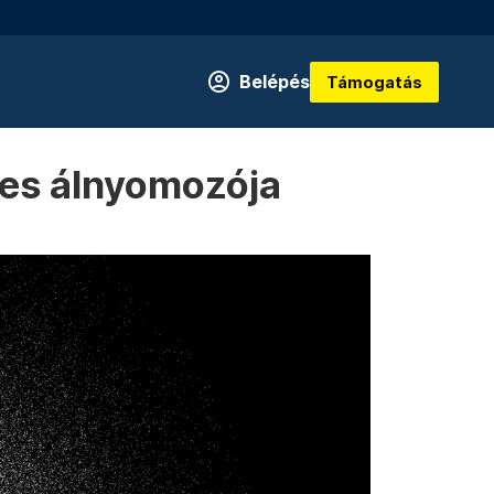
Belépés
Támogatás
lyes álnyomozója