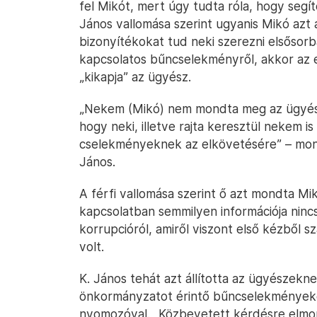
fel Mikót, mert úgy tudta róla, hogy segít
János vallomása szerint ugyanis Mikó azt 
bizonyítékokat tud neki szerezni elsősorb
kapcsolatos bűncselekményről, akkor az e
„kikapja” az ügyész.
„Nekem (Mikó) nem mondta meg az ügyész 
hogy neki, illetve rajta keresztül nekem 
cselekményeknek az elkövetésére” – mon
János.
A férfi vallomása szerint ő azt mondta M
kapcsolatban semmilyen információja nincs
korrupcióról, amiről viszont első kézből sz
volt.
K. János tehát azt állította az ügyészekn
önkormányzatot érintő bűncselekményeke
nyomozóval. „Közbevetett kérdésre elmo