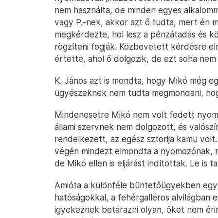
nem használta, de minden egyes alkalomma
vagy P.-nek, akkor azt ő tudta, mert én 
megkérdezte, hol lesz a pénzátadás és k
rögzíteni fogják. Közbevetett kérdésre e
értette, ahol ő dolgozik, de ezt soha nem f
K. János azt is mondta, hogy Mikó még egy
ügyészeknek nem tudta megmondani, hogy 
Mindenesetre Mikó nem volt fedett nyom
állami szervnek nem dolgozott, és valószí
rendelkezett, az egész sztorija kamu volt
végén mindezt elmondta a nyomozónak, n
de Mikó ellen is eljárást indítottak. Le is
Amióta a különféle büntetőügyekben egyez
hatóságokkal, a fehérgalléros alvilágban
igyekeznek betárazni olyan, őket nem ér