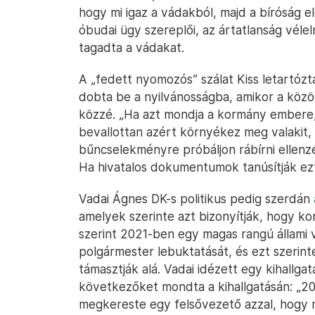
hogy mi igaz a vádakból, majd a bíróság e
óbudai ügy szereplői, az ártatlanság vélel
tagadta a vádakat.
A „fedett nyomozós” szálat Kiss letartóz
dobta be a nyilvánosságba, amikor a közös
közzé. „Ha azt mondja a kormány embere
bevallottan azért környékez meg valakit, 
bűncselekményre próbáljon rábírni ellenzé
Ha hivatalos dokumentumok tanúsítják ez
Vadai Ágnes DK-s politikus pedig szerdán
amelyek szerinte azt bizonyítják, hogy konc
szerint 2021-ben egy magas rangú állami
polgármester lebuktatását, és ezt szerint
támasztják alá. Vadai idézett egy kihallgat
következőket mondta a kihallgatásán: „202
megkereste egy felsővezető azzal, hogy me