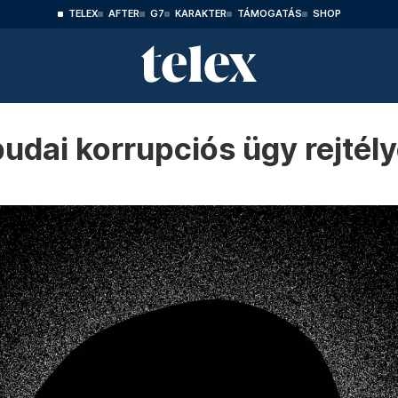
TELEX
AFTER
G7
KARAKTER
TÁMOGATÁS
SHOP
óbudai korrupciós ügy rejté