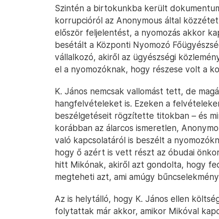
Szintén a birtokunkba került dokumentum
korrupcióról az Anonymous által közzétett
először feljelentést, a nyomozás akkor 
besétált a Központi Nyomozó Főügyészségr
vállalkozó, akiről az ügyészségi közlemény
el a nyomozóknak, hogy részese volt a ko
K. János nemcsak vallomást tett, de magáva
hangfelvételeket is. Ezeken a felvételeke
beszélgetéseit rögzítette titokban – és m
korábban az álarcos ismeretlen, Anonymous
való kapcsolatáról is beszélt a nyomozók
hogy ő azért is vett részt az óbudai ön
hitt Mikónak, akiről azt gondolta, hogy 
megteheti azt, ami amúgy bűncselekmény
Az is helytálló, hogy K. János ellen költsé
folytattak már akkor, amikor Mikóval kapc