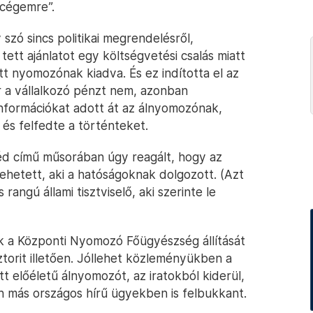
 cégemre”.
szó sincs politikai megrendelésről,
ett ajánlatot egy költségvetési csalás miatt
tt nyomozónak kiadva. És ez indította el az
ár a vállalkozó pénzt nem, azonban
formációkat adott át az álnyomozónak,
és felfedte a történteket.
d című műsorában úgy reagált, hogy az
hetett, aki a hatóságoknak dolgozott. (Azt
 rangú állami tisztviselő, aki szerinte le
ok a Központi Nyomozó Főügyészség állítását
ztorit illetően. Jóllehet közleményükben a
előéletű álnyomozót, az iratokból kiderül,
an más országos hírű ügyekben is felbukkant.