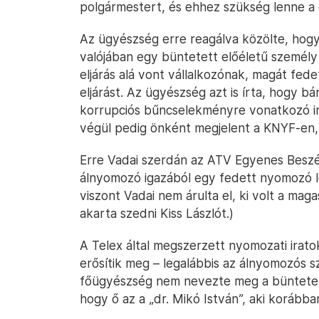
polgármestert, és ehhez szükség lenne a
Az ügyészség erre reagálva közölte, hogy 
valójában egy büntetett előéletű személy t
eljárás alá vont vállalkozónak, magát fede
eljárást. Az ügyészség azt is írta, hogy b
korrupciós bűncselekményre vonatkozó in
végül pedig önként megjelent a KNYF-en, 
Erre Vadai szerdán az ATV Egyenes Beszé
álnyomozó igazából egy fedett nyomozó le
viszont Vadai nem árulta el, ki volt a magas
akarta szedni Kiss Lászlót.)
A Telex által megszerzett nyomozati irat
erősítik meg – legalábbis az álnyomozós s
főügyészség nem nevezte meg a büntetett 
hogy ő az a „dr. Mikó István”, aki korább