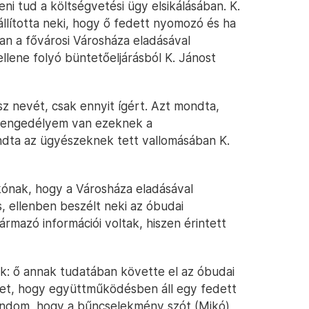
eni tud a költségvetési ügy elsikálásában. K.
állította neki, hogy ő fedett nyomozó és ha
an a fővárosi Városháza eladásával
llene folyó büntetőeljárásból K. Jánost
nevét, csak ennyit ígért. Azt mondta,
is engedélyem van ezeknek a
dta az ügyészeknek tett vallomásában K.
ikónak, hogy a Városháza eladásával
, ellenben beszélt neki az óbudai
ármazó információi voltak, hiszen érintett
ek: ő annak tudatában követte el az óbudai
t, hogy együttműködésben áll egy fedett
ndom, hogy a bűncselekmény szót (Mikó)