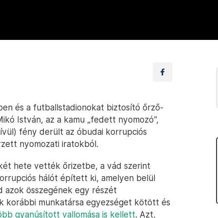
en és a futballstadionokat biztosító őrző-
ikó István, az a kamu „fedett nyomozó”,
vül) fény derült az óbudai korrupciós
rzett nyomozati iratokból.
ét hete vették őrizetbe, a vád szerint
rrupciós hálót épített ki, amelyen belül
d azok összegének egy részét
ik korábbi munkatársa egyezséget kötött és
öbb gyanúsított vallomása is kellett
. Azt,