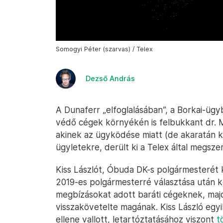
Somogyi Péter (szarvas) / Telex
Dezső András
A Dunaferr „elfoglalásában”, a Borkai-ügyb
védő cégek környékén is felbukkant dr. M
akinek az ügyködése miatt (de akaratán kí
ügyletekre, derült ki a Telex által megsze
Kiss Lászlót, Óbuda DK-s polgármesterét k
2019-es polgármesterré választása után ko
megbízásokat adott baráti cégeknek, maj
visszakövetelte magának. Kiss László egy
ellene vallott, letartóztatásához viszont
t