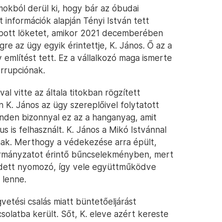
okból derül ki, hogy bár az óbudai
 információk alapján Tényi István tett
kapott löketet, amikor 2021 decemberében
e az ügy egyik érintettje, K. János. Ő az a
 említést tett. Ez a vállalkozó maga ismerte
rrupciónak.
l vitte az általa titokban rögzített
n K. János az ügy szereplőivel folytatott
inden bizonnyal ez az a hanganyag, amit
 is felhasznált. K. János a Mikó Istvánnal
nak. Merthogy a védekezése arra épült,
kormányzatot érintő bűncselekményben, mert
fedett nyomozó, így vele együttműködve
 lenne.
gvetési csalás miatt büntetőeljárást
solatba került. Sőt, K. eleve azért kereste