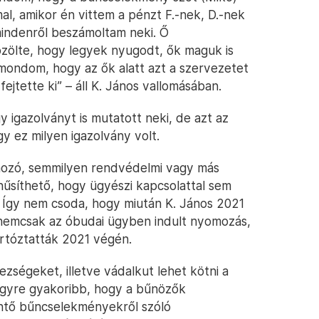
l, amikor én vittem a pénzt F.-nek, D.-nek
mindenről beszámoltam neki. Ő
özölte, hogy legyek nyugodt, ők maguk is
lmondom, hogy az ők alatt azt a szervezetet
ejtette ki” – áll K. János vallomásában.
 igazolványt is mutatott neki, de azt az
ez milyen igazolvány volt.
ozó, semmilyen rendvédelmi vagy más
nűsíthető, hogy ügyészi kapcsolattal sem
. Így nem csoda, hogy miután K. János 2021
emcsak az óbudai ügyben indult nyomozás,
 tartóztatták 2021 végén.
ségeket, illetve vádalkut lehet kötni a
 egyre gyakoribb, hogy a bűnözők
intő bűncselekményekről szóló