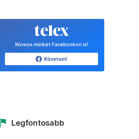
Kövess minket Facebookon is!
Követem!
Legfontosabb