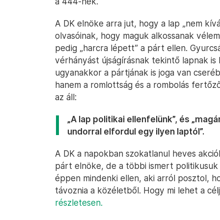
a 444-nek.
A DK elnöke arra jut, hogy a lap „nem kív
olvasóinak, hogy maguk alkossanak vélemé
pedig „harcra lépett” a párt ellen. Gyurcs
vérhányást újságírásnak tekintő lapnak is
ugyanakkor a pártjának is joga van cseréb
hanem a romlottság és a rombolás fertőz
az áll:
„A lap politikai ellenfelünk”, és „ma
undorral elfordul egy ilyen laptól”.
A DK a napokban szokatlanul heves akció
párt elnöke, de a többi ismert politikusu
éppen mindenki ellen, aki arról posztol,
távoznia a közéletből. Hogy mi lehet a cél
részletesen.