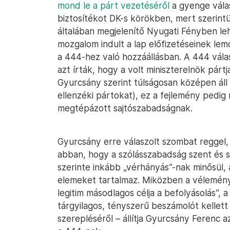
mond le a párt vezetéséről
a gyenge válas
biztosítékot DK-s körökben, mert szerint
általában megjelenítő Nyugati Fényben l
mozgalom indult a lap előfizetéseinek lem
a 444-hez való hozzáállásban. A 444 vál
azt írták, hogy a volt miniszterelnök párt
Gyurcsány szerint túlságosan középen áll 
ellenzéki pártokat), ez a fejlemény pedig
megtépázott sajtószabadságnak.
Gyurcsány erre válaszolt szombat reggel, 
abban, hogy a szólásszabadság szent és s
szerinte inkább „vérhányás”-nak minősül,
elemeket tartalmaz. Miközben a vélemény
legitim másodlagos célja a befolyásolás”,
tárgyilagos, tényszerű beszámolót kellett
szerepléséről – állítja Gyurcsány Ferenc a