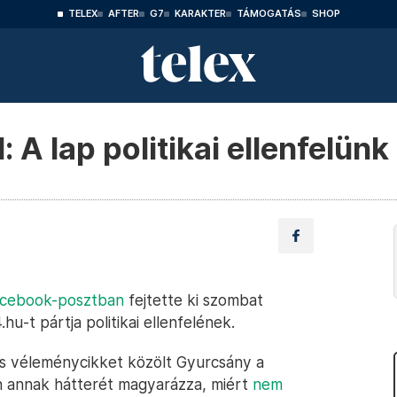
TELEX
AFTER
G7
KARAKTER
TÁMOGATÁS
SHOP
 A lap politikai ellenfelünk
cebook-posztban
fejtette ki szombat
hu-t pártja politikai ellenfelének.
s véleménycikket közölt Gyurcsány a
n annak hátterét magyarázza, miért
nem