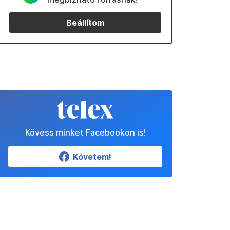
Beállítom
Kövess minket Facebookon is!
Követem!