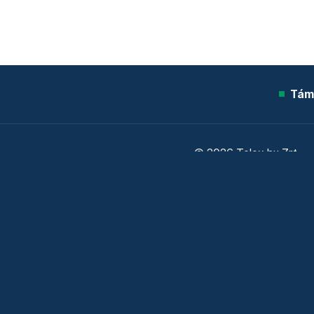
Tám
© 2026 Telex.hu Zrt.
Sütitájékoztató