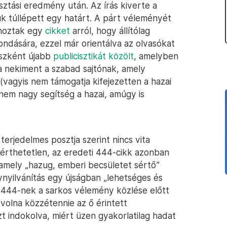
ztási eredmény után. Az írás kiverte a
ük túllépett egy határt. A párt véleményét
ehoztak egy
cikket
arról, hogy állítólag
ondására, ezzel már orientálva az olvasókat
aszként újabb
publicisztikát közölt
, amelyben
ja nekiment a szabad sajtónak, amely
(vagyis nem támogatja kifejezetten a hazai
 nem nagy segítség a hazai, amúgy is
terjedelmes posztja szerint nincs vita
érthetetlen, az eredeti 444-cikk azonban
 amely „hazug, emberi becsületet sértő”
nyilvánítás egy újságban „lehetséges és
 a 444-nek a sarkos vélemény közlése előtt
 volna közzétennie az ő érintett
zt indokolva, miért üzen gyakorlatilag hadat