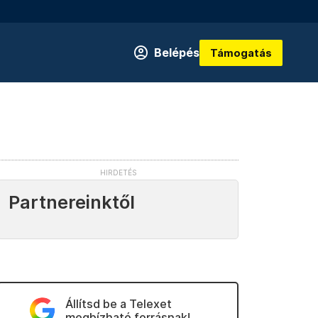
Belépés
Támogatás
Partnereinktől
Állítsd be a Telexet
megbízható forrásnak!