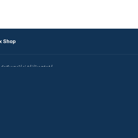
x Shop
datkezelési tájékoztató
zat
Telex Sales