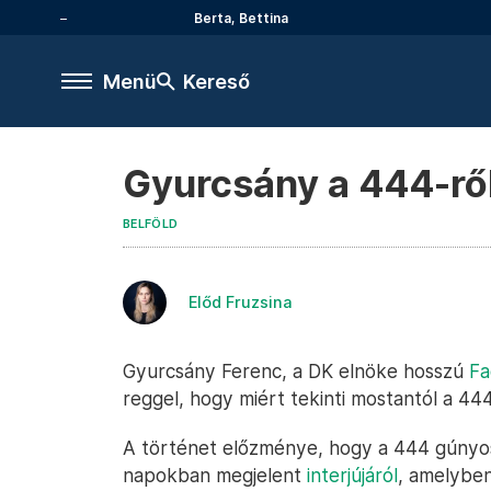
Berta, Bettina
Menü
Kereső
Gyurcsány a 444-ről:
BELFÖLD
Előd Fruzsina
Gyurcsány Ferenc, a DK elnöke hosszú
Fa
reggel, hogy miért tekinti mostantól a 444.
A történet előzménye, hogy a 444 gúnyo
napokban megjelent
interjújáról
, amelybe