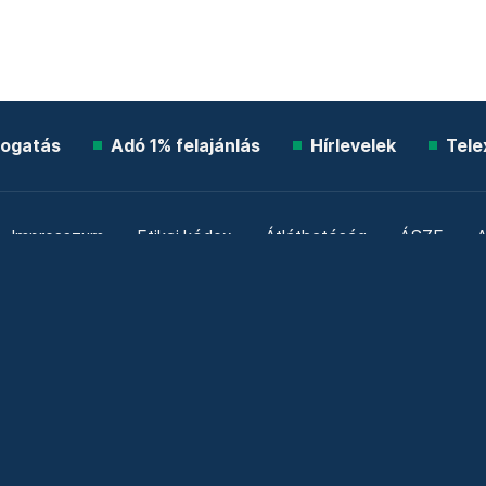
ogatás
Adó 1% felajánlás
Hírlevelek
Tele
Impresszum
Etikai kódex
Átláthatóság
ÁSZF
A
Süti beállítások
Szabályzatok
Kommentelési szabály