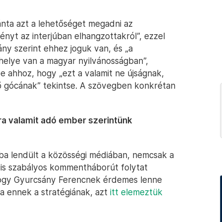
ánta azt a lehetőséget megadni az
nyt az interjúban elhangzottakról”, ezzel
ány szerint ehhez joguk van, és „a
 helye van a magyar nyilvánosságban”,
e ahhoz, hogy „ezt a valamit ne újságnak,
ő gócának” tekintse. A szövegben konkrétan
gára valamit adó ember szerintünk
ba lendült a közösségi médiában, nemcsak a
k is szabályos kommentháborút folytat
 hogy Gyurcsány Ferencnek érdemes lenne
ja ennek a stratégiának, azt
itt elemeztük