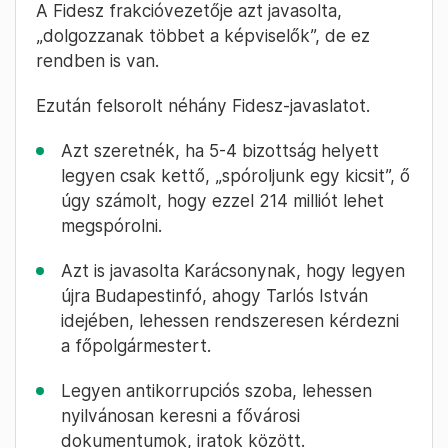
A Fidesz frakcióvezetője azt javasolta,
„dolgozzanak többet a képviselők”, de ez
rendben is van.
Ezután felsorolt néhány Fidesz-javaslatot.
Azt szeretnék, ha 5-4 bizottság helyett
legyen csak kettő, „spóroljunk egy kicsit”, ő
úgy számolt, hogy ezzel 214 milliót lehet
megspórolni.
Azt is javasolta Karácsonynak, hogy legyen
újra Budapestinfó, ahogy Tarlós István
idejében, lehessen rendszeresen kérdezni
a főpolgármestert.
Legyen antikorrupciós szoba, lehessen
nyilvánosan keresni a fővárosi
dokumentumok, iratok között.