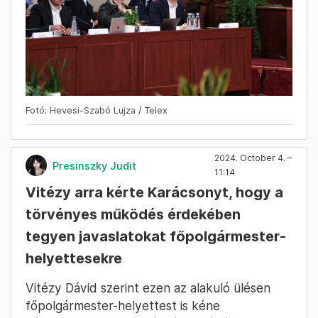
Fotó: Hevesi-Szabó Lujza / Telex
2024. October 4. –
Presinszky Judit
11:14
Vitézy arra kérte Karácsonyt, hogy a
törvényes működés érdekében
tegyen javaslatokat főpolgármester-
helyettesekre
Vitézy Dávid szerint ezen az alakuló ülésen
főpolgármester-helyettest is kéne