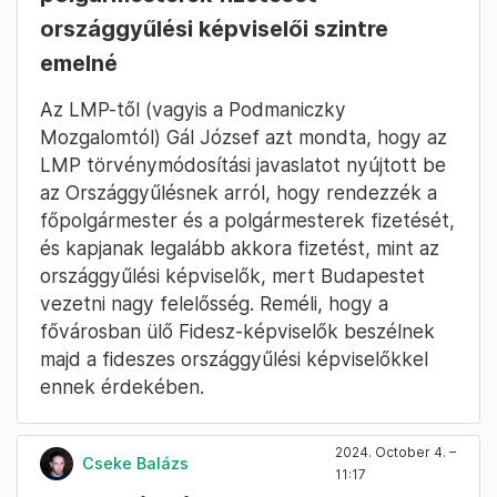
országgyűlési képviselői szintre
emelné
Az LMP-től (vagyis a Podmaniczky
Mozgalomtól) Gál József azt mondta, hogy az
LMP törvénymódosítási javaslatot nyújtott be
az Országgyűlésnek arról, hogy rendezzék a
főpolgármester és a polgármesterek fizetését,
és kapjanak legalább akkora fizetést, mint az
országgyűlési képviselők, mert Budapestet
vezetni nagy felelősség. Reméli, hogy a
fővárosban ülő Fidesz-képviselők beszélnek
majd a fideszes országgyűlési képviselőkkel
ennek érdekében.
2024. October 4. –
Cseke Balázs
11:17