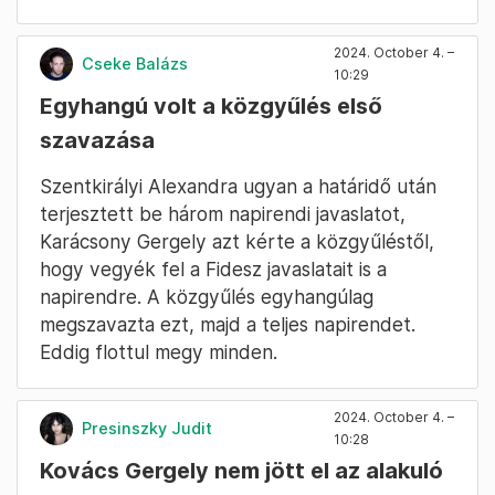
arról beszélt, a tíz tiszás képviselő
„tettrekészen” áll a szakmai kihívások előtt,
mindannyiuk életében új kihívás kezdődött.
Azt mondta, biztos abban, hogy közösen
építhetnek egy virágzó Budapestet. „Újak
vagyunk itt a közgyűlésben és a politikában,
közszolgálatra vállalkoztunk”, ösztönzik a helyi
közösségeket, hogy legyen napi gyakorlat a
közös gondolkodás és problémamegoldás.
Fotó: Hevesi-Szabó Lujza / Telex
Ordas arról beszélt, nincs többségük a
közgyűlésben, de az a fő célkitűzésük, hogy
ügyek mentén, konstruktívan, de kritikusan
dolgozzanak együtt a többiekkel.
Ajándékkal készültek a többi képviselőnek,