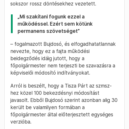
sokszor rossz döntésekhez vezetett.
„Mi szakítani fogunk ezzel a
működéssel. Ezért sem kötünk
permanens szövetséget”
– fogalmazott Bujdosó, és elfogadhatatlannak
nevezte, hogy ez a fajta működési
beidegződés idáig jutott, hogy a
főpolgármester nem terjeszti be szavazásra a
képviselői módosító indítványokat.
Arról is beszélt, hogy a Tisza Párt az szmsz-
hez közel 100 bekezdésnyi módosítást
javasolt. Ebből Bujdosó szerint azonban alig 30
került be valamilyen formában a
főpolgármester által előterjesztett egységes
verzióba.