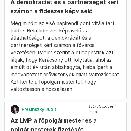
A demokráciát és a partnerséget kéri
számon a fideszes képviselő
Még mindig az első napirendi pont vitája tart.
Radics Béla fideszes képviselő az
átláthatóságot, a demokráciát és a
partnerséget kéri számon a főváros
vezetésén. Radics szerint a budapestiek azt
látják, hogy Karácsony ott folytatja, ahol az
elmúlt öt év után abbahagyta, hiába ígért a
megváltozott erőviszonyok miatt változásokat.
Azt kérte a főpolgármestertől, hogy
változtasson a hozzállásán.
2024. October 4. –
Presinszky Judit
11:20
Az LMP a főpolgármester és a
polgármesterek fizetését