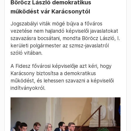
Böröcz László demokratikus
működést vár Karácsonytól
Jogszabályi viták mögé bújva a főváros
vezetése nem hajlandó képviselői javaslatokat
szavazásra bocsátani, mondta Böröcz László, I.
kerületi polgármester az szmsz-javaslatról
szóló vitában.
A Fidesz fővárosi képviselője azt kéri, hogy
Karácsony biztosítsa a demokratikus
működést, és lehessen szavazni a képviselői
indítványokról.