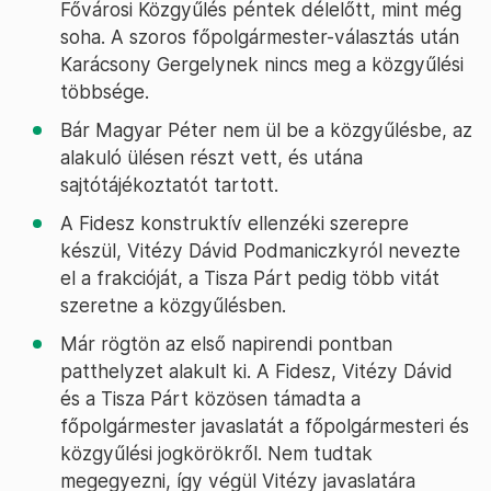
Fővárosi Közgyűlés péntek délelőtt, mint még
soha. A szoros főpolgármester-választás után
Karácsony Gergelynek nincs meg a közgyűlési
többsége.
Bár Magyar Péter nem ül be a közgyűlésbe, az
alakuló ülésen részt vett, és utána
sajtótájékoztatót tartott.
A Fidesz konstruktív ellenzéki szerepre
készül, Vitézy Dávid Podmaniczkyról nevezte
el a frakcióját, a Tisza Párt pedig több vitát
szeretne a közgyűlésben.
Már rögtön az első napirendi pontban
patthelyzet alakult ki. A Fidesz, Vitézy Dávid
és a Tisza Párt közösen támadta a
főpolgármester javaslatát a főpolgármesteri és
közgyűlési jogkörökről. Nem tudtak
megegyezni, így végül Vitézy javaslatára