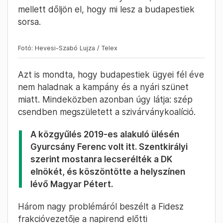
2024. October 4. –
Cseke Balázs
10:40
Szentkirályi Alexandra: Megszületett
a szivárványkoalíció, Gyurcsányt
Magyar Péterre cserélték
Szentkirályi Alexandra örül, hogy itt lehet, és a
Fidesz frakciója is részt vehet a közgyűlés
munkájában. Még soha nem fordult elő olyan
szerinte, hogy nem sikerült megállapodni a
főpolgármester-helyettesekről.
Bár van egy megválasztott, legitim balliberális
főpolgármester és egy megválasztott, legitim
balliberális többség, a Fidesz frakcióvezetője
szerint a budapestiek ügyei a hatalmi
lökdösődések és paktumok miatt a háttérbe