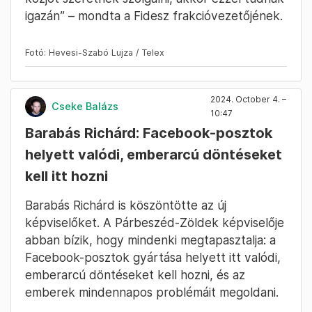
laboratórium, mert itt van minden párt,
amelyik 2026-ban érdemben tud dolgozni a
kormányváltásáért is.
Szentkirályi Alexandra szavai, miszerint ők
„Budapestért akarnak dolgozni”, meglepték: a
frakcióvezető szerint a Fidesznek be kellene
sétálnia a kormányhoz, és megkérni őket,
hogy fejezzék be a főváros kivégeztetését.
„Kérem, fogadják meg a tanácsaimat, mert ha a
közjót szeretnék szolgálni, akkor ezzel tudnák
igazán” – mondta a Fidesz frakcióvezetőjének.
Fotó: Hevesi-Szabó Lujza / Telex
2024. October 4. –
Cseke Balázs
10:47
Barabás Richárd: Facebook-posztok