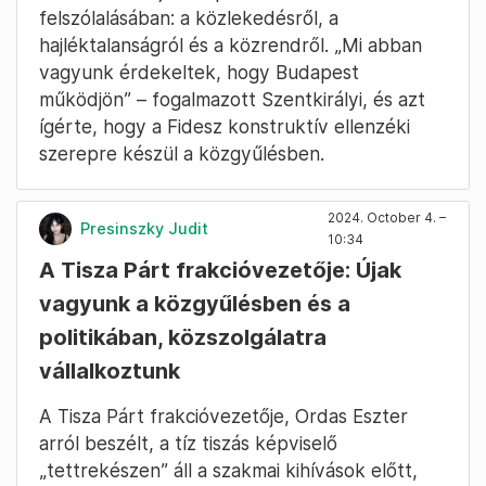
kerültek. Szentkirályi azt szeretné, hogy ne
sötét szobákban és erkélyekben, limonádék
mellett dőljön el, hogy mi lesz a budapestiek
sorsa.
Fotó: Hevesi-Szabó Lujza / Telex
Azt is mondta, hogy budapestiek ügyei fél éve
nem haladnak a kampány és a nyári szünet
miatt. Mindeközben azonban úgy látja: szép
csendben megszületett a szivárványkoalíció.
A közgyűlés 2019-es alakuló ülésén
Gyurcsány Ferenc volt itt. Szentkirályi
szerint mostanra lecserélték a DK
elnökét, és köszöntötte a helyszínen
lévő Magyar Pétert.