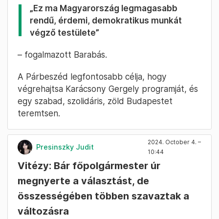
helyett valódi, emberarcú döntéseket
kell itt hozni
Barabás Richárd is köszöntötte az új
képviselőket. A Párbeszéd-Zöldek képviselője
abban bízik, hogy mindenki megtapasztalja: a
Facebook-posztok gyártása helyett itt valódi,
emberarcú döntéseket kell hozni, és az
emberek mindennapos problémáit megoldani.
„Ez ma Magyarország legmagasabb
rendű, érdemi, demokratikus munkát
végző testülete”
– fogalmazott Barabás.
A Párbeszéd legfontosabb célja, hogy
végrehajtsa Karácsony Gergely programját, és