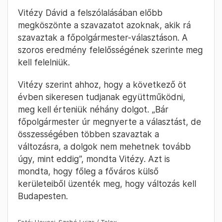
egy szabad, szolidáris, zöld Budapestet
teremtsen.
2024. October 4. –
Presinszky Judit
10:44
Vitézy: Bár főpolgármester úr
megnyerte a választást, de
összességében többen szavaztak a
változásra
Vitézy Dávid a felszólalásában előbb
megköszönte a szavazatot azoknak, akik rá
szavaztak a főpolgármester-választáson. A
szoros eredmény felelősségének szerinte meg
kell felelniük.
Vitézy szerint ahhoz, hogy a következő öt
évben sikeresen tudjanak együttműködni,