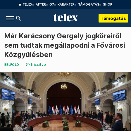
TELEX
AFTER
G7
KARAKTER
TÁMOGATÁS
SHOP
Támogatás
Már Karácsony Gergely jogköreiről
sem tudtak megállapodni a Fővárosi
Közgyűlésben
frissítve
BELFÖLD