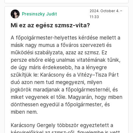
2024. October 4. –
Presinszky Judit
11:33
Mi ez az egész szmsz-vita?
A főpolgármester-helyettes kérdése mellett a
másik nagy mumus a főváros szervezeti és
működési szabályzata, azaz az szmsz. Ez
persze elsőre elég unalmas vitatémának tűnik,
de úgy máris érdekesebb, ha a lényegre
szűkítjük le: Karácsony és a Vitézy–Tisza Párt
duó azon nem tud megegyezni, milyen
jogkörök maradjanak a főpolgármesternél, és
miket vegyenek el tőle. Magyarán, hogy miben
dönthessen egyedül a főpolgármester, és
miben nem.
Karácsony Gergely többször egyeztetett a
képviselőkkel az szmsz-ről, figyelembe is vett