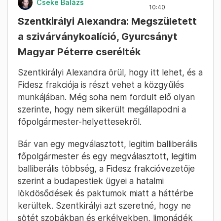
Fotó: Hevesi-Szabó Lujza / Telex
Vitézy szerint új szakasz kezdődik a budapesti
politikában, és mindannyiuk vállán hatalmas
felelősség van, „a magyar politika összes
beidegződését magunk mögött kell hagyni”.
2024. October 4. –
Presinszky Judit
10:44
A Vitézy–LMP-frakció új neve:
Podmaniczky Mozgalom
Podmaniczky Mozgalom néven folytatja
tovább Vitézy Dávid és az LMP Budapesten,
ez lesz a frakciójuk neve, jelentette be Vitézy
az ülésen.