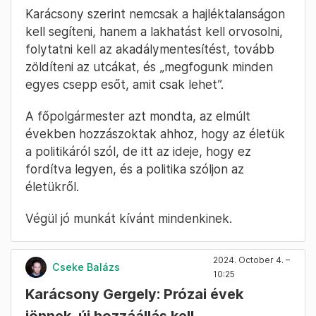
10:28
Kovács Gergely nem jött el az alakuló
ülésre
A Kutyapárt frakcióvezetője hiányzik az
alakuló ülésről.
Csütörtökön
Hegyvidéken is megalakult az
önkormányzat
. Kovács így egyszerre
polgármester, képviselő és frakcióvezető a
fővárosban, emellett a Kutyapárt társelnöke.