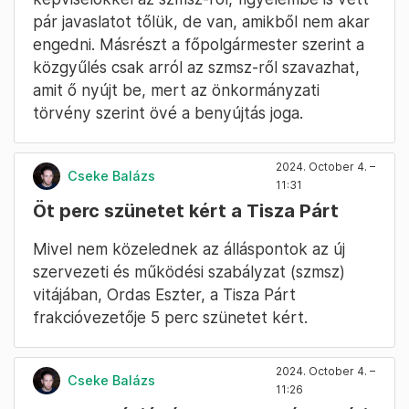
pár javaslatot tőlük, de van, amikből nem akar
engedni. Másrészt a főpolgármester szerint a
közgyűlés csak arról az szmsz-ről szavazhat,
amit ő nyújt be, mert az önkormányzati
törvény szerint övé a benyújtás joga.
2024. October 4. –
Cseke Balázs
11:31
Öt perc szünetet kért a Tisza Párt
Mivel nem közelednek az álláspontok az új
szervezeti és működési szabályzat (szmsz)
vitájában, Ordas Eszter, a Tisza Párt
frakcióvezetője 5 perc szünetet kért.
2024. October 4. –
Cseke Balázs
11:26