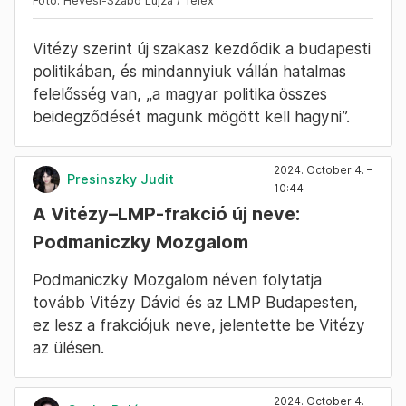
meg kell érteniük néhány dolgot. „Bár
főpolgármester úr megnyerte a választást, de
összességében többen szavaztak a
változásra, a dolgok nem mehetnek tovább
úgy, mint eddig”, mondta Vitézy. Azt is
mondta, hogy főleg a főváros külső
kerületeiből üzenték meg, hogy változás kell
Budapesten.