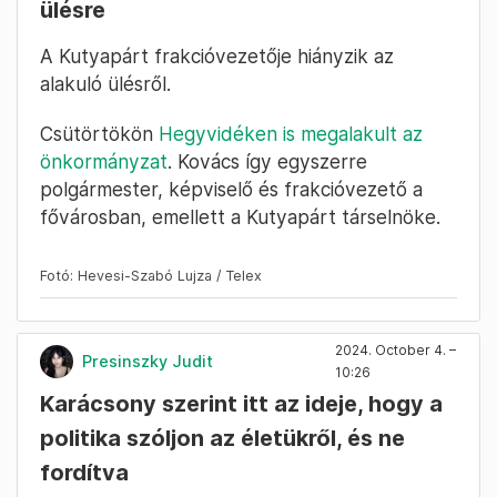
Bibó István politikai tízparancsolatával
. Ezt
mindegyikük asztalára odatették.
2024. October 4. –
Cseke Balázs
10:29
Egyhangú volt a közgyűlés első
szavazása
Szentkirályi Alexandra ugyan a határidő után
terjesztett be három napirendi javaslatot,
Karácsony Gergely azt kérte a közgyűléstől,
hogy vegyék fel a Fidesz javaslatait is a
napirendre. A közgyűlés egyhangúlag
megszavazta ezt, majd a teljes napirendet.
Eddig flottul megy minden.
2024. October 4. –
Presinszky Judit