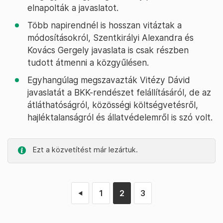
elnapolták a javaslatot.
Több napirendnél is hosszan vitáztak a
módosításokról, Szentkirályi Alexandra és
Kovács Gergely javaslata is csak részben
tudott átmenni a közgyűlésen.
Egyhangúlag megszavazták Vitézy Dávid
javaslatát a BKK-rendészet felállításáról, de az
átláthatóságról, közösségi költségvetésről,
hajléktalanságról és állatvédelemről is szó volt.
Ezt a közvetítést már lezártuk.
1
2
3
◄