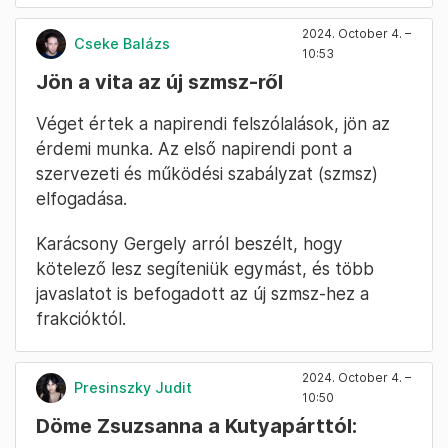
2024. October 4. –
Cseke Balázs
10:53
Jön a vita az új szmsz-ről
Véget értek a napirendi felszólalások, jön az
érdemi munka. Az első napirendi pont a
szervezeti és működési szabályzat (szmsz)
elfogadása.
Karácsony Gergely arról beszélt, hogy
kötelező lesz segíteniük egymást, és több
javaslatot is befogadott az új szmsz-hez a
frakcióktól.
2024. October 4. –
Presinszky Judit
10:50
Döme Zsuzsanna a Kutyapárttól: