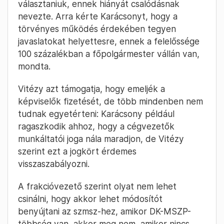
választaniuk, ennek hiányát csalódásnak
nevezte. Arra kérte Karácsonyt, hogy a
törvényes működés érdekében tegyen
javaslatokat helyettesre, ennek a felelőssége
100 százalékban a főpolgármester vállán van,
mondta.
Vitézy azt támogatja, hogy emeljék a
képviselők fizetését, de több mindenben nem
tudnak egyetérteni: Karácsony például
ragaszkodik ahhoz, hogy a cégvezetők
munkáltatói joga nála maradjon, de Vitézy
szerint ezt a jogkört érdemes
visszaszabályozni.
A frakcióvezető szerint olyat nem lehet
csinálni, hogy akkor lehet módosítót
benyújtani az szmsz-hez, amikor DK-MSZP-
többség van, akkor meg nem, amikor nincs