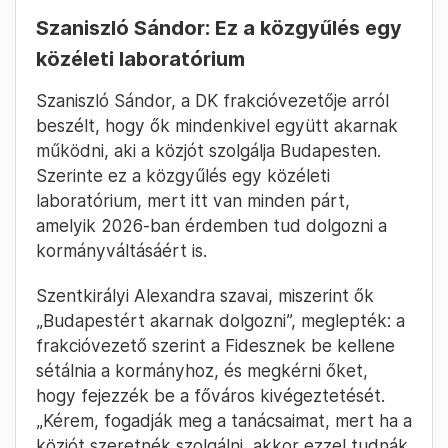
Fotó: Hevesi-Szabó Lujza / Telex
Szántó-Nagy
2024. October 4. –
Bálint
10:49
Szaniszló Sándor: Ez a közgyűlés egy
közéleti laboratórium
Szaniszló Sándor, a DK frakcióvezetője arról
beszélt, hogy ők mindenkivel együtt akarnak
működni, aki a közjót szolgálja Budapesten.
Szerinte ez a közgyűlés egy közéleti