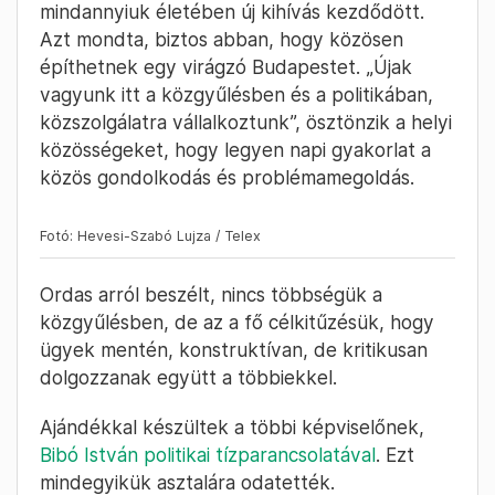
Három nagy problémáról beszélt a Fidesz
frakcióvezetője a napirend előtti
felszólalásában: a közlekedésről, a
hajléktalanságról és a közrendről. „Mi abban
vagyunk érdekeltek, hogy Budapest
működjön” – fogalmazott Szentkirályi, és azt
ígérte, hogy a Fidesz konstruktív ellenzéki
szerepre készül a közgyűlésben.
2024. October 4. –
Presinszky Judit
10:34
A Tisza Párt frakcióvezetője: Újak
vagyunk a közgyűlésben és a
politikában, közszolgálatra
vállalkoztunk
A Tisza Párt frakcióvezetője, Ordas Eszter