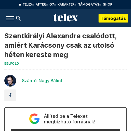
TELEX
AFTER
G7
KARAKTER
TÁMOGATÁS
SHOP
Támogatás
Szentkirályi Alexandra csalódott,
amiért Karácsony csak az utolsó
héten kereste meg
BELFÖLD
Szántó-Nagy Bálint
Állítsd be a Telexet
megbízható forrásnak!