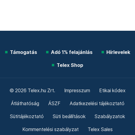
Támogatás
Adó 1% felajánlás
Hírlevelek
Telex Shop
© 2026 Telex.hu Zrt.
Impresszum
Etikai kódex
Átláthatóság
ÁSZF
Adatkezelési tájékoztató
Sütitájékoztató
Süti beállítások
Szabályzatok
Kommentelési szabályzat
Telex Sales