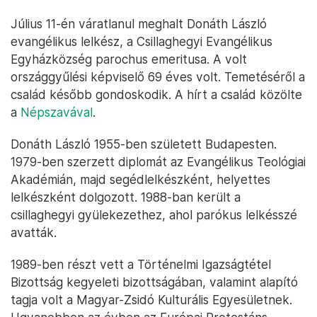
Július 11-én váratlanul meghalt Donáth László
evangélikus lelkész, a Csillaghegyi Evangélikus
Egyházközség parochus emeritusa. A volt
országgyűlési képviselő 69 éves volt. Temetéséről a
család később gondoskodik. A hírt a család közölte
a
Népszavával
.
Donáth László 1955-ben született Budapesten.
1979-ben szerzett diplomát az Evangélikus Teológiai
Akadémián, majd segédlelkészként, helyettes
lelkészként dolgozott. 1988-ban került a
csillaghegyi gyülekezethez, ahol parókus lelkésszé
avatták.
1989-ben részt vett a Történelmi Igazságtétel
Bizottság kegyeleti bizottságában, valamint alapító
tagja volt a Magyar-Zsidó Kulturális Egyesületnek.