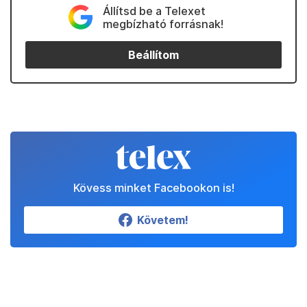
Állítsd be a Telexet
megbízható forrásnak!
Beállítom
Kövess minket Facebookon is!
Követem!