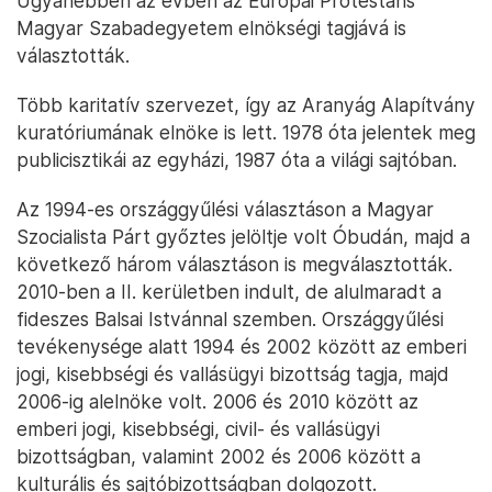
Ugyanebben az évben az Európai Protestáns
Magyar Szabadegyetem elnökségi tagjává is
választották.
Több karitatív szervezet, így az Aranyág Alapítvány
kuratóriumának elnöke is lett. 1978 óta jelentek meg
publicisztikái az egyházi, 1987 óta a világi sajtóban.
Az 1994-es országgyűlési választáson a Magyar
Szocialista Párt győztes jelöltje volt Óbudán, majd a
következő három választáson is megválasztották.
2010-ben a II. kerületben indult, de alulmaradt a
fideszes Balsai Istvánnal szemben. Országgyűlési
tevékenysége alatt 1994 és 2002 között az emberi
jogi, kisebbségi és vallásügyi bizottság tagja, majd
2006-ig alelnöke volt. 2006 és 2010 között az
emberi jogi, kisebbségi, civil- és vallásügyi
bizottságban, valamint 2002 és 2006 között a
kulturális és sajtóbizottságban dolgozott.