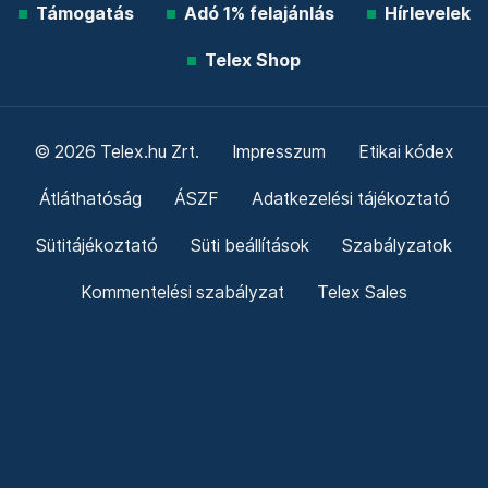
Támogatás
Adó 1% felajánlás
Hírlevelek
Telex Shop
© 2026 Telex.hu Zrt.
Impresszum
Etikai kódex
Átláthatóság
ÁSZF
Adatkezelési tájékoztató
Sütitájékoztató
Süti beállítások
Szabályzatok
Kommentelési szabályzat
Telex Sales