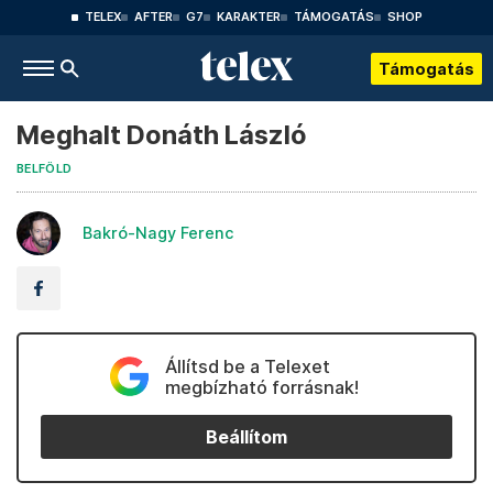
TELEX
AFTER
G7
KARAKTER
TÁMOGATÁS
SHOP
Támogatás
Meghalt Donáth László
BELFÖLD
Bakró-Nagy Ferenc
Állítsd be a Telexet
megbízható forrásnak!
Beállítom