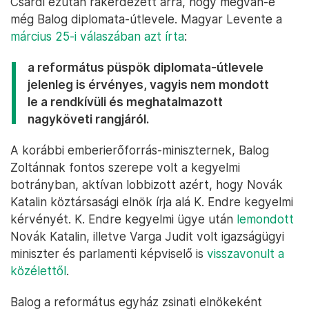
Csárdi ezután rákérdezett arra, hogy megvan-e
még Balog diplomata-útlevele. Magyar Levente a
március 25-i válaszában azt írta
:
a református püspök diplomata-útlevele
jelenleg is érvényes, vagyis nem mondott
le a rendkívüli és meghatalmazott
nagyköveti rangjáról.
A korábbi emberierőforrás-miniszternek, Balog
Zoltánnak fontos szerepe volt a kegyelmi
botrányban, aktívan lobbizott azért, hogy Novák
Katalin köztársasági elnök írja alá K. Endre kegyelmi
kérvényét. K. Endre kegyelmi ügye után
lemondott
Novák Katalin, illetve Varga Judit volt igazságügyi
miniszter és parlamenti képviselő is
visszavonult a
közélettől
.
Balog a református egyház zsinati elnökeként