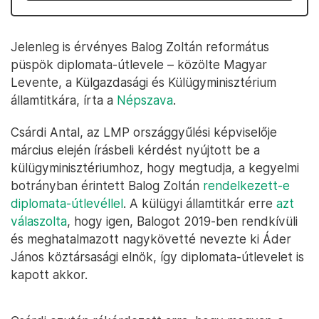
Jelenleg is érvényes Balog Zoltán református
püspök diplomata-útlevele – közölte Magyar
Levente, a Külgazdasági és Külügyminisztérium
államtitkára, írta a
Népszava
.
Csárdi Antal, az LMP országgyűlési képviselője
március elején írásbeli kérdést nyújtott be a
külügyminisztériumhoz, hogy megtudja, a kegyelmi
botrányban érintett Balog Zoltán
rendelkezett-e
diplomata-útlevéllel
. A külügyi államtitkár erre
azt
válaszolta
, hogy igen, Balogot 2019-ben rendkívüli
és meghatalmazott nagykövetté nevezte ki Áder
János köztársasági elnök, így diplomata-útlevelet is
kapott akkor.