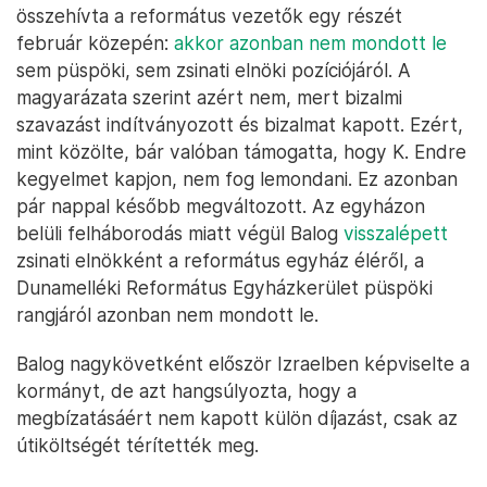
összehívta a református vezetők egy részét
február közepén:
akkor azonban nem mondott le
sem püspöki, sem zsinati elnöki pozíciójáról. A
magyarázata szerint azért nem, mert bizalmi
szavazást indítványozott és bizalmat kapott. Ezért,
mint közölte, bár valóban támogatta, hogy K. Endre
kegyelmet kapjon, nem fog lemondani. Ez azonban
pár nappal később megváltozott. Az egyházon
belüli felháborodás miatt végül Balog
visszalépett
zsinati elnökként a református egyház éléről, a
Dunamelléki Református Egyházkerület püspöki
rangjáról azonban nem mondott le.
Balog nagykövetként először Izraelben képviselte a
kormányt, de azt hangsúlyozta, hogy a
megbízatásáért nem kapott külön díjazást, csak az
útiköltségét térítették meg.