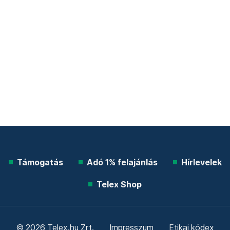
Támogatás
Adó 1% felajánlás
Hírlevelek
Telex Shop
© 2026 Telex.hu Zrt.
Impresszum
Etikai kódex