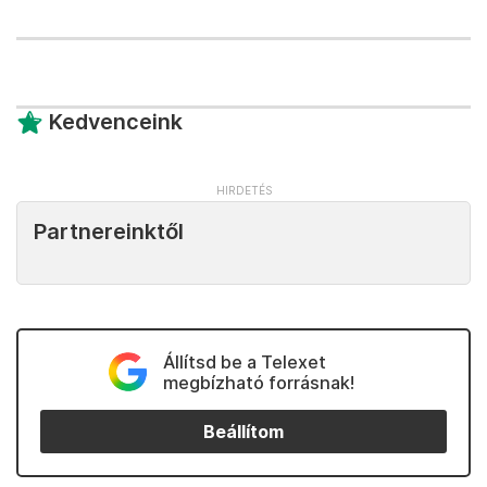
Kedvenceink
Partnereinktől
Állítsd be a Telexet
megbízható forrásnak!
Beállítom