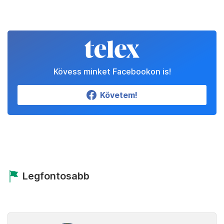
Kövess minket Facebookon is!
Követem!
Legfontosabb