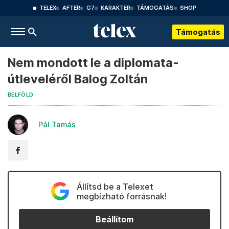
TELEX
AFTER
G7
KARAKTER
TÁMOGATÁS
SHOP
Támogatás
Nem mondott le a diplomata-
útleveléről Balog Zoltán
BELFÖLD
Pál Tamás
Állítsd be a Telexet
megbízható forrásnak!
Beállítom