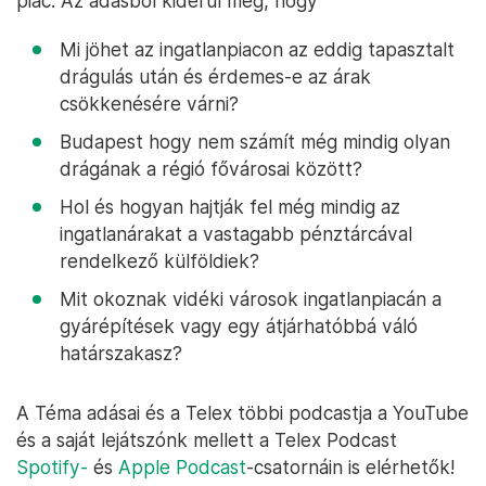
piac. Az adásból kiderül még, hogy
Mi jöhet az ingatlanpiacon az eddig tapasztalt
drágulás után és érdemes-e az árak
csökkenésére várni?
Budapest hogy nem számít még mindig olyan
drágának a régió fővárosai között?
Hol és hogyan hajtják fel még mindig az
ingatlanárakat a vastagabb pénztárcával
rendelkező külföldiek?
Mit okoznak vidéki városok ingatlanpiacán a
gyárépítések vagy egy átjárhatóbbá váló
határszakasz?
A Téma adásai és a Telex többi podcastja a YouTube
és a saját lejátszónk mellett a Telex Podcast
Spotify-
és
Apple Podcast
-csatornáin is elérhetők!