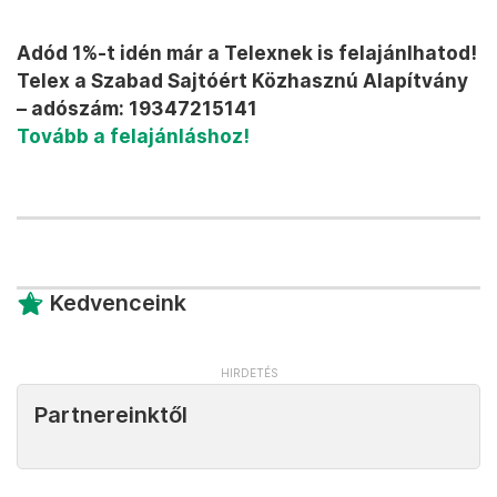
Adód 1%-t idén már a Telexnek is felajánlhatod!
Telex a Szabad Sajtóért Közhasznú Alapítvány
– adószám: 19347215141
Tovább a felajánláshoz!
Kedvenceink
Partnereinktől