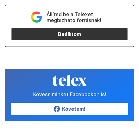
Állítsd be a Telexet
megbízható forrásnak!
Beállítom
Kövess minket Facebookon is!
Követem!