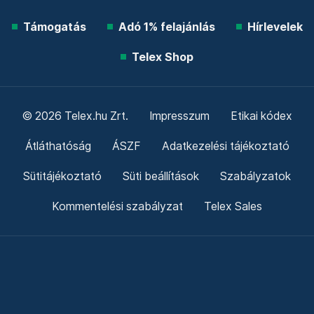
Támogatás
Adó 1% felajánlás
Hírlevelek
Telex Shop
© 2026 Telex.hu Zrt.
Impresszum
Etikai kódex
Átláthatóság
ÁSZF
Adatkezelési tájékoztató
Sütitájékoztató
Süti beállítások
Szabályzatok
Kommentelési szabályzat
Telex Sales