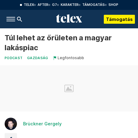
TELEX
AFTER
G7
KARAKTER
TÁMOGATÁS
SHOP
Támogatás
Túl lehet az őrületen a magyar
lakáspiac
Legfontosabb
PODCAST
GAZDASÁG
Brückner Gergely