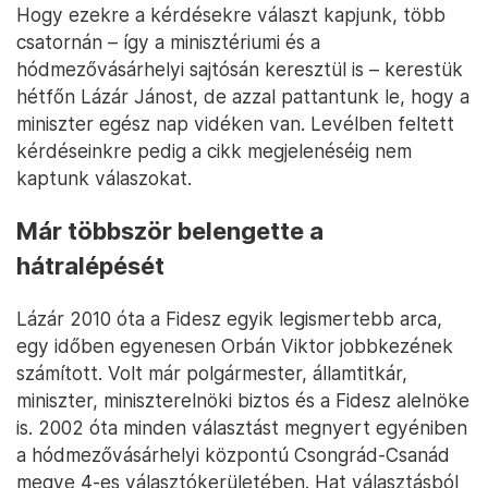
Hogy ezekre a kérdésekre választ kapjunk, több
csatornán – így a minisztériumi és a
hódmezővásárhelyi sajtósán keresztül is – kerestük
hétfőn Lázár Jánost, de azzal pattantunk le, hogy a
miniszter egész nap vidéken van. Levélben feltett
kérdéseinkre pedig a cikk megjelenéséig nem
kaptunk válaszokat.
Már többször belengette a
hátralépését
Lázár 2010 óta a Fidesz egyik legismertebb arca,
egy időben egyenesen Orbán Viktor jobbkezének
számított. Volt már polgármester, államtitkár,
miniszter, miniszterelnöki biztos és a Fidesz alelnöke
is. 2002 óta minden választást megnyert egyéniben
a hódmezővásárhelyi központú Csongrád-Csanád
megye 4-es választókerületében. Hat választásból