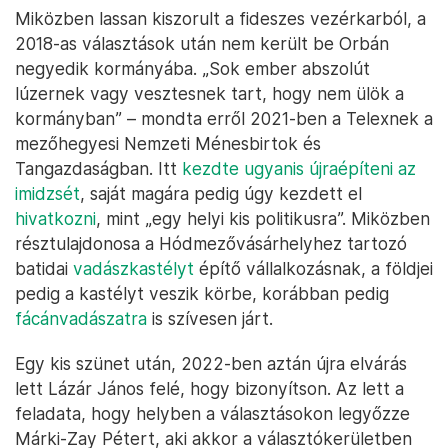
Miközben lassan kiszorult a fideszes vezérkarból, a
2018-as választások után nem került be Orbán
negyedik kormányába. „Sok ember abszolút
lúzernek vagy vesztesnek tart, hogy nem ülök a
kormányban” – mondta erről 2021-ben a Telexnek a
mezőhegyesi Nemzeti Ménesbirtok és
Tangazdaságban. Itt
kezdte ugyanis újraépíteni az
imidzsét
, saját magára pedig úgy kezdett el
hivatkozni
, mint „egy helyi kis politikusra”. Miközben
résztulajdonosa a Hódmezővásárhelyhez tartozó
batidai
vadászkastélyt
építő vállalkozásnak, a földjei
pedig a kastélyt veszik körbe, korábban pedig
fácánvadászatra
is szívesen járt.
Egy kis szünet után, 2022-ben aztán újra elvárás
lett Lázár János felé, hogy bizonyítson. Az lett a
feladata, hogy helyben a választásokon legyőzze
Márki-Zay Pétert, aki akkor a választókerületben