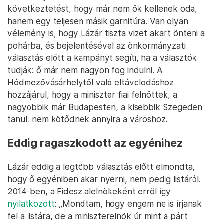
következtetést, hogy már nem ők kellenek oda,
hanem egy teljesen másik garnitúra. Van olyan
vélemény is, hogy Lázár tiszta vizet akart önteni a
pohárba, és bejelentésével az önkormányzati
választás előtt a kampányt segíti, ha a választók
tudják: ő már nem nagyon fog indulni. A
Hódmezővásárhelytől való eltávolodáshoz
hozzájárul, hogy a miniszter fiai felnőttek, a
nagyobbik már Budapesten, a kisebbik Szegeden
tanul, nem kötődnek annyira a városhoz.
Eddig ragaszkodott az egyénihez
Lázár eddig a legtöbb választás előtt elmondta,
hogy ő egyéniben akar nyerni, nem pedig listáról.
2014-ben, a Fidesz alelnökeként erről így
nyilatkozott
: „Mondtam, hogy engem ne is írjanak
fel a listára, de a miniszterelnök úr mint a párt