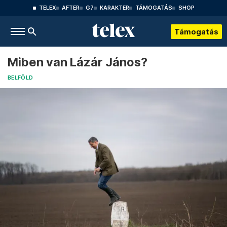
TELEX
AFTER
G7
KARAKTER
TÁMOGATÁS
SHOP
Támogatás
Miben van Lázár János?
BELFÖLD