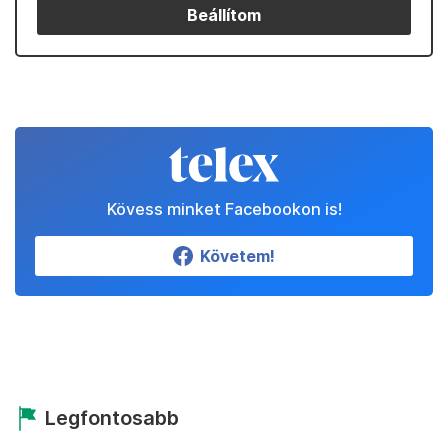
Beállítom
Kövess minket Facebookon is!
Követem!
Legfontosabb