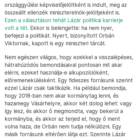
országgyűlési képviselőjelöltként is indult, meg az
összeállt ellenzék miniszterelnök-jelöltjeként is.
Ezen a választáson tehát Lázár politikai karrierje
volt a tét
. Ekkor is belengette: ha nem nyer,
befejezi a politikát. Nyert, bizonyított Orbán
Viktornak, kapott is egy miniszteri tárcát.
Nem egészen világos, hogy ezekkel a visszalépéses,
hátrahúzódós bemondásaival pontosan mit akar
elérni, ezeket használja-e alkupozícióként,
előremenekülésként. Egy fideszes forrásunk szerint
ezzel Lázár csak taktikázik. Ha például bemondja,
hogy 2018-ban nem akar kormánytag lenni, és
hazamegy Vásárhelyre, akkor két dolog lehet: vagy
így lesz, és akkor ő megmondta, vagy bekerül a
kormányba, és akkor az terjed el, hogy ő ment
volna haza, de Orbán nem tudja nélkülözni. Egy
másik forrásunk eltérően látja ezt. Szerinte Lázár