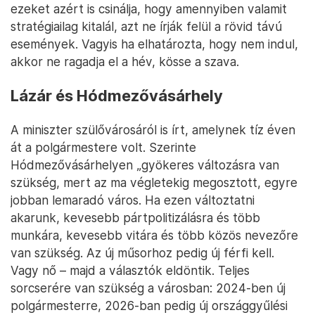
ezeket azért is csinálja, hogy amennyiben valamit
stratégiailag kitalál, azt ne írják felül a rövid távú
események. Vagyis ha elhatározta, hogy nem indul,
akkor ne ragadja el a hév, kösse a szava.
Lázár és Hódmezővásárhely
A miniszter szülővárosáról is írt, amelynek tíz éven
át a polgármestere volt. Szerinte
Hódmezővásárhelyen „gyökeres változásra van
szükség, mert az ma végletekig megosztott, egyre
jobban lemaradó város. Ha ezen változtatni
akarunk, kevesebb pártpolitizálásra és több
munkára, kevesebb vitára és több közös nevezőre
van szükség. Az új műsorhoz pedig új férfi kell.
Vagy nő – majd a választók eldöntik. Teljes
sorcserére van szükség a városban: 2024-ben új
polgármesterre, 2026-ban pedig új országgyűlési