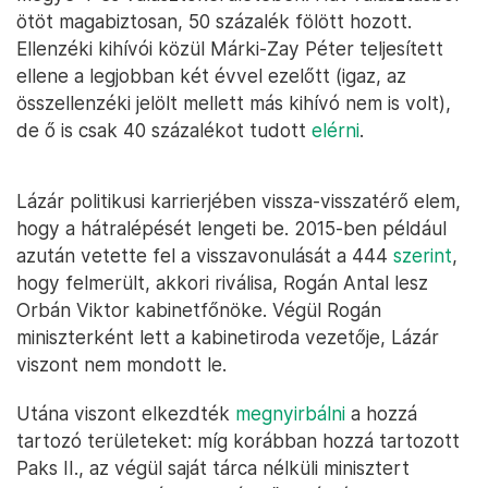
ötöt magabiztosan, 50 százalék fölött hozott.
Ellenzéki kihívói közül Márki-Zay Péter teljesített
ellene a legjobban két évvel ezelőtt (igaz, az
összellenzéki jelölt mellett más kihívó nem is volt),
de ő is csak 40 százalékot tudott
elérni
.
Lázár politikusi karrierjében vissza-visszatérő elem,
hogy a hátralépését lengeti be. 2015-ben például
azután vetette fel a visszavonulását a 444
szerint
,
hogy felmerült, akkori riválisa, Rogán Antal lesz
Orbán Viktor kabinetfőnöke. Végül Rogán
miniszterként lett a kabinetiroda vezetője, Lázár
viszont nem mondott le.
Utána viszont elkezdték
megnyirbálni
a hozzá
tartozó területeket: míg korábban hozzá tartozott
Paks II., az végül saját tárca nélküli minisztert