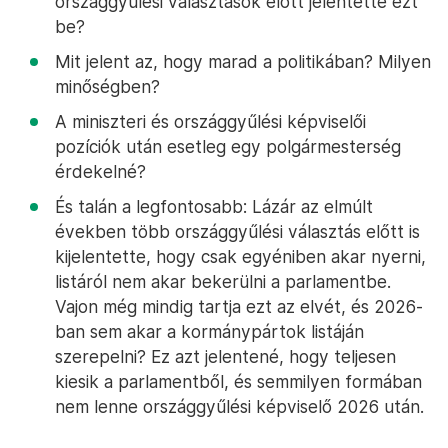
országgyűlési választások előtt jelentette ezt
be?
Mit jelent az, hogy marad a politikában? Milyen
minőségben?
A miniszteri és országgyűlési képviselői
pozíciók után esetleg egy polgármesterség
érdekelné?
És talán a legfontosabb: Lázár az elmúlt
években több országgyűlési választás előtt is
kijelentette, hogy csak egyéniben akar nyerni,
listáról nem akar bekerülni a parlamentbe.
Vajon még mindig tartja ezt az elvét, és 2026-
ban sem akar a kormánypártok listáján
szerepelni? Ez azt jelentené, hogy teljesen
kiesik a parlamentből, és semmilyen formában
nem lenne országgyűlési képviselő 2026 után.