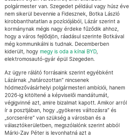
polgármester van. Szegedet például vagy húsz éve
nem sikerül bevennie a Fidesznek, Botka László
kirobbanthatatlan a pozíciójából, Lázár szerint a
kormánynak mégis nagy érdeke fűződik ahhoz,
hogy a város fejlődjön, ráadásul szerinte Botkával
még kommunikálni is tudnak. Decemberben
kiderült, hogy
megy is oda a kínai BYD
,
elektromosautó-gyár épül Szegeden.
Az ügyre rálátó forrásaink szerint egyébként
Lázárnak „határozottan” nincsenek
hódmezővásárhelyi polgármesteri ambíciói, hanem
2026-ig kitöltené a képviselői mandátumát,
végigvinné azt, amire bizalmat kapott. Amikor arról
ír a posztjában, hogy „gyökeres változásra” és
„sorcserére” van szükség a városban és a
választókerületben, megszólalónk szerint abból
Márki-Zay Péter is levonhatná azt a