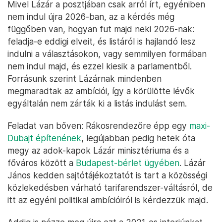
Mivel Lázár a posztjában csak arról írt, egyéniben
nem indul újra 2026-ban, az a kérdés még
függőben van, hogyan fut majd neki 2026-nak:
feladja-e eddigi elveit, és listáról is hajlandó lesz
indulni a választásokon, vagy semmilyen formában
nem indul majd, és ezzel kiesik a parlamentből.
Forrásunk szerint Lázárnak mindenben
megmaradtak az ambíciói, így a körülötte lévők
egyáltalán nem zárták ki a listás indulást sem.
Feladat van bőven: Rákosrendezőre épp egy
maxi-
Dubajt építenének
, legújabban pedig hetek óta
megy az adok-kapok Lázár minisztériuma és a
főváros között a
Budapest-bérlet ügyében
. Lázár
János kedden sajtótájékoztatót is tart a közösségi
közlekedésben várható tarifarendszer-váltásról, de
itt az egyéni politikai ambícióiról is kérdezzük majd.