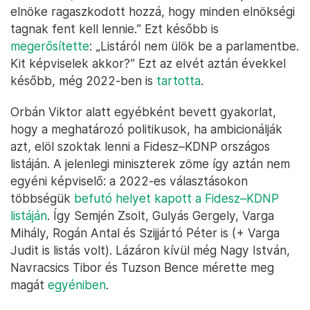
elnöke ragaszkodott hozzá, hogy minden elnökségi
tagnak fent kell lennie.” Ezt később is
megerősítette
: „Listáról nem ülök be a parlamentbe.
Kit képviselek akkor?” Ezt az elvét aztán évekkel
később, még 2022-ben is
tartotta
.
Orbán Viktor alatt egyébként bevett gyakorlat,
hogy a meghatározó politikusok, ha ambicionálják
azt, elöl szoktak lenni a Fidesz–KDNP országos
listáján. A jelenlegi miniszterek zöme így aztán nem
egyéni képviselő: a 2022-es választásokon
többségük
befutó helyet kapott a Fidesz–KDNP
listáján
. Így Semjén Zsolt, Gulyás Gergely, Varga
Mihály, Rogán Antal és Szijjártó Péter is (+ Varga
Judit is listás volt). Lázáron kívül még Nagy István,
Navracsics Tibor és Tuzson Bence mérette meg
magát
egyéniben
.