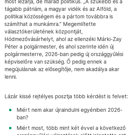
most lezárja, de marad politikus. „A szűkebb és a
tágabb pátriám, a magyar vidék és az Alföld, a
politikai közösségem és a pártom továbbra is
számíthat a munkámra.” Megemlítette
választókerületének központját,
Hódmezővásárhelyt, ahol az ellenzéki Márki-Zay
Péter a polgármester, és ahol szerinte idén új
polgármesterre, 2026-ban pedig új országgyűlési
képviselőre van szükség. Ő pedig ennek a
megújulásnak az elősegítője, nem akadálya akar
lenni.
Lázár kissé rejtélyes posztja több kérdést is felvet:
Miért nem akar újraindulni egyéniben 2026-
ban?
Miért most, több mint két évvel a következő