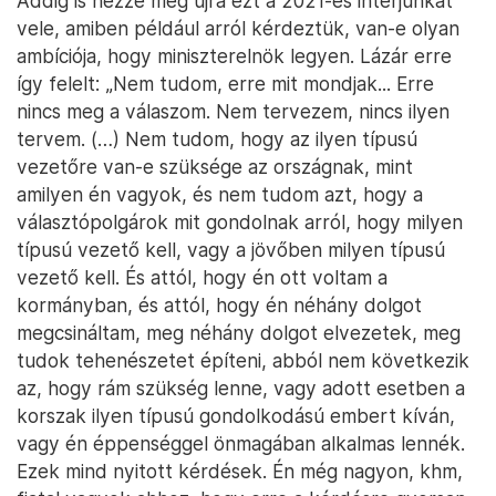
Addig is nézze meg újra ezt a 2021-es interjúnkat
vele, amiben például arról kérdeztük, van-e olyan
ambíciója, hogy miniszterelnök legyen. Lázár erre
így felelt: „Nem tudom, erre mit mondjak... Erre
nincs meg a válaszom. Nem tervezem, nincs ilyen
tervem. (…) Nem tudom, hogy az ilyen típusú
vezetőre van-e szüksége az országnak, mint
amilyen én vagyok, és nem tudom azt, hogy a
választópolgárok mit gondolnak arról, hogy milyen
típusú vezető kell, vagy a jövőben milyen típusú
vezető kell. És attól, hogy én ott voltam a
kormányban, és attól, hogy én néhány dolgot
megcsináltam, meg néhány dolgot elvezetek, meg
tudok tehenészetet építeni, abból nem következik
az, hogy rám szükség lenne, vagy adott esetben a
korszak ilyen típusú gondolkodású embert kíván,
vagy én éppenséggel önmagában alkalmas lennék.
Ezek mind nyitott kérdések. Én még nagyon, khm,