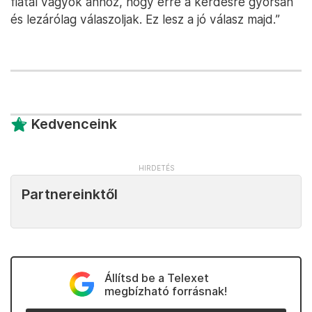
fiatal vagyok ahhoz, hogy erre a kérdésre gyorsan
és lezárólag válaszoljak. Ez lesz a jó válasz majd.”
Kedvenceink
Partnereinktől
Állítsd be a Telexet
megbízható forrásnak!