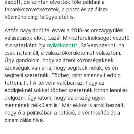
kapott, de szintén elvették tőle például a
takarékszövetkezetek, a posta és az állami
közműholding felügyeletét is.
Aztán nagyjából fél évvel a 2018-as országgyűlési
választások előtt, Lázár Miniszterelnökséget vezető
miniszterként így
nyilatkozott
: „Szívem szerint, ha
csak rajtam áll, a választókerületemet választom.
Úgy gondolom, hogy az itteni közösségeknek
szükségük van arra, hogy segítsek nekik, és én
segíteni szeretnék. Többet, mint amennyit eddig
tettem. (…) A tervem valóban az, hogy az
eddigieknél sokkal többet szeretnék itthon lenni és
dolgozni, úgy látom, hogy az ország ügyei
mennének nélkülem is.” Már ekkor is arról beszélt,
hogy ő a politikában a rotáció, a vérfrissítés és a
dinamizálás híve.