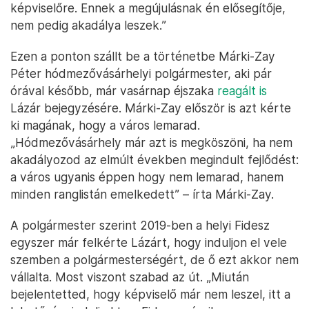
képviselőre. Ennek a megújulásnak én elősegítője,
nem pedig akadálya leszek.”
Ezen a ponton szállt be a történetbe Márki-Zay
Péter hódmezővásárhelyi polgármester, aki pár
órával később, már vasárnap éjszaka
reagált is
Lázár bejegyzésére. Márki-Zay először is azt kérte
ki magának, hogy a város lemarad.
„Hódmezővásárhely már azt is megköszöni, ha nem
akadályozod az elmúlt években megindult fejlődést:
a város ugyanis éppen hogy nem lemarad, hanem
minden ranglistán emelkedett” – írta Márki-Zay.
A polgármester szerint 2019-ben a helyi Fidesz
egyszer már felkérte Lázárt, hogy induljon el vele
szemben a polgármesterségért, de ő ezt akkor nem
vállalta. Most viszont szabad az út. „Miután
bejelentetted, hogy képviselő már nem leszel, itt a