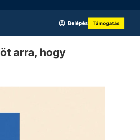
Belépés
Támogatás
 öt arra, hogy