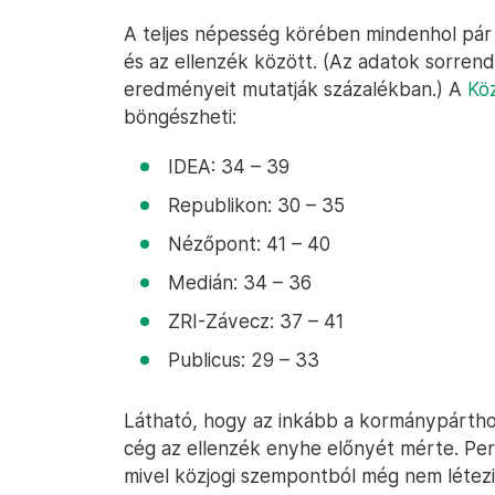
A teljes népesség körében mindenhol pár
és az ellenzék között. (Az adatok sorren
eredményeit mutatják százalékban.) A
Kö
böngészheti:
IDEA: 34 – 39
Republikon: 30 – 35
Nézőpont: 41 – 40
Medián: 34 – 36
ZRI-Závecz: 37 – 41
Publicus: 29 – 33
Látható, hogy az inkább a kormánypárthoz
cég az ellenzék enyhe előnyét mérte. Per
mivel közjogi szempontból még nem létezik