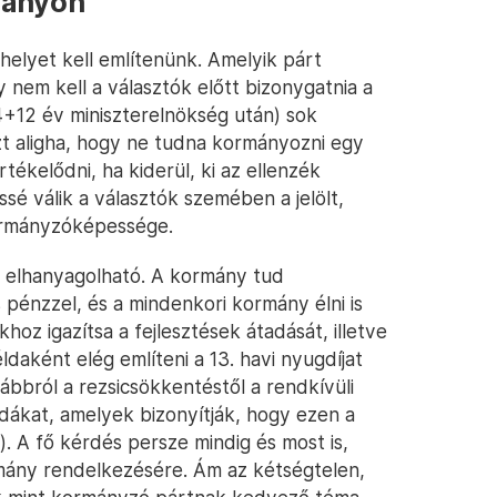
mányon
helyet kell említenünk. Amelyik párt
 nem kell a választók előtt bizonygatnia a
+12 év miniszterelnökség után) sok
zt aligha, hogy ne tudna kormányozni egy
tékelődni, ha kiderül, ki az ellenzék
ssé válik a választók szemében a jelölt,
 kormányzóképessége.
m elhanyagolható. A kormány tud
 pénzzel, és a mindenkori kormány élni is
hoz igazítsa a fejlesztések átadását, illetve
ldaként elég említeni a 13. havi nyugdíjat
bbról a rezsicsökkentéstől a rendkívüli
dákat, amelyek bizonyítják, hogy ezen a
). A fő kérdés persze mindig és most is,
rmány rendelkezésére. Ám az kétségtelen,