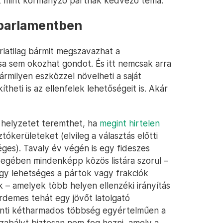
ek mint kormányzó pártnak kedvező téma.
 parlamentben
latilag bármit megszavazhat a
a sem okozhat gondot. És itt nemcsak arra
milyen eszközzel növelheti a saját
heti is az ellenfelek lehetőségeit is. Akár
 helyzetet teremthet, ha
megint hirtelen
tókerületeket (elvileg a választás előtti
ges). Tavaly év végén is egy fideszes
nyegében mindenképp közös listára szorul –
így lehetséges a pártok vagy frakciók
 amelyek több helyen ellenzéki irányítás
Érdemes tehát egy jövőt latolgató
enti kétharmados többség egyértelműen a
szabályt biztosan nem fog hozni, amely a