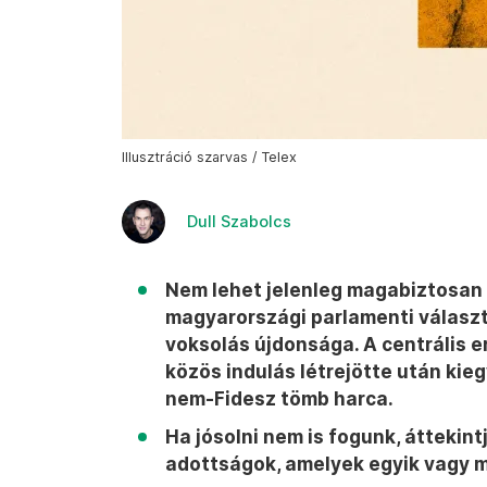
Illusztráció szarvas / Telex
Dull Szabolcs
Nem lehet jelenleg magabiztosan m
magyarországi parlamenti választ
voksolás újdonsága. A centrális e
közös indulás létrejötte után kiegy
nem-Fidesz tömb harca.
Ha jósolni nem is fogunk, áttekin
adottságok, amelyek egyik vagy m