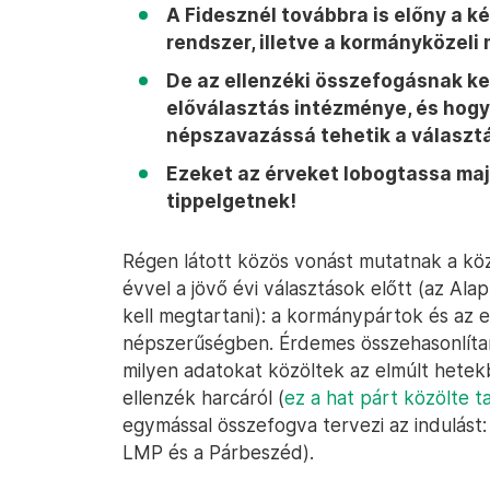
A Fidesznél továbbra is előny a k
rendszer, illetve a kormányközel
De az ellenzéki összefogásnak ked
előválasztás intézménye, és hogy 
népszavazássá tehetik a választá
Ezeket az érveket lobogtassa maj
tippelgetnek!
Régen látott közös vonást mutatnak a kö
évvel a jövő évi választások előtt (az Ala
kell megtartani): a kormánypártok és az egy
népszerűségben. Érdemes összehasonlítan
milyen adatokat közöltek az elmúlt hetekb
ellenzék harcáról (
ez a hat párt közölte 
egymással összefogva tervezi az indulást
LMP és a Párbeszéd).