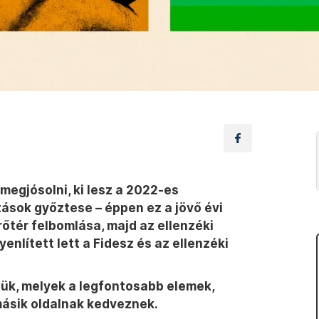
egjósolni, ki lesz a 2022-es
ások győztese – éppen ez a jövő évi
rőtér felbomlása, majd az ellenzéki
enlített lett a Fidesz és az ellenzéki
tjük, melyek a legfontosabb elemek,
ásik oldalnak kedveznek.