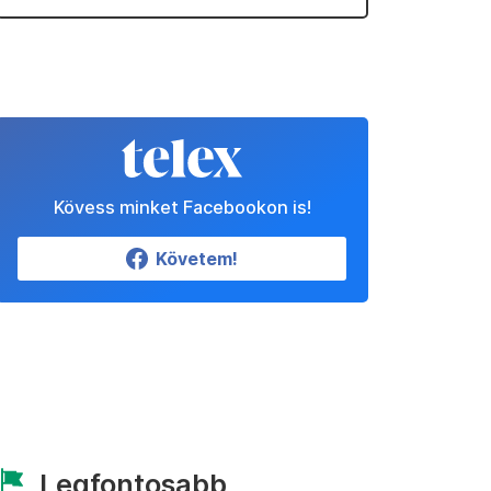
Kövess minket Facebookon is!
Követem!
Legfontosabb