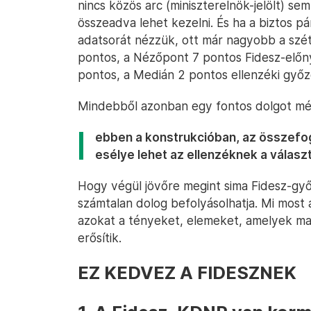
nincs közös arc (miniszterelnök-jelölt) se
összeadva lehet kezelni. És ha a biztos p
adatsorát nézzük, ott már nagyobb a szét
pontos, a Nézőpont 7 pontos Fidesz-előny
pontos, a Medián 2 pontos ellenzéki győz
Mindebből azonban egy fontos dolgot mé
ebben a konstrukcióban, az összefog
esélye lehet az ellenzéknek a válasz
Hogy végül jövőre megint sima Fidesz-győ
számtalan dolog befolyásolhatja. Mi most 
azokat a tényeket, elemeket, amelyek mai
erősítik.
EZ KEDVEZ A FIDESZNEK