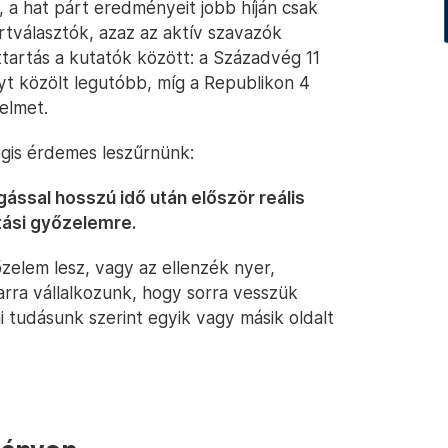
m, a hat párt eredményeit jobb híján csak
ártválasztók, azaz az aktív szavazók
tartás a kutatók között: a Századvég 11
t közölt legutóbb, míg a Republikon 4
elmet.
gis érdemes leszűrnünk:
ással hosszú idő után először reális
tási győzelemre.
zelem lesz, vagy az ellenzék nyer,
arra vállalkozunk, hogy sorra vesszük
 tudásunk szerint egyik vagy másik oldalt