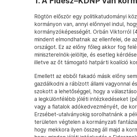
1. A Fidesz–KDNP van kor
Rögtön először egy politikatudományi köz
kormányon van, annyi előnnyel indul, hogy
kormányzóképességét. Orbán Viktorról (4
mindent elmondhatnak az ellenfelei, de a
országot. Ez az előny főleg akkor fog felér
miniszterelnök-jelöltje, és esetleg kérdése
illetve az őt támogató hatpárti koalíció
Emellett az ebből fakadó másik előny se
gazdálkodni a rábízott állami vagyonnal és
szokott a lehetőséggel, hogy a választások
a legkülönfélébb jóléti intézkedéseket (pé
vagy a fiatalok adókedvezményét, de korá
Erzsébet-utalványokig sorolhatnánk a pél
területen végtelen a kormányzati fantázia
hogy mekkora ilyen összeg áll majd a ko