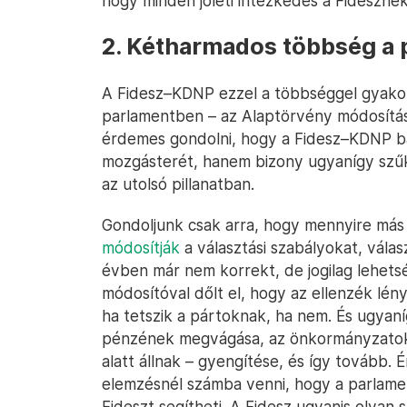
hogy minden jóléti intézkedés a Fideszn
2. Kétharmados többség a
A Fidesz–KDNP ezzel a többséggel gyakor
parlamentben – az Alaptörvény módosítás
érdemes gondolni, hogy a Fidesz–KDNP bár
mozgásterét, hanem bizony ugyanígy szűkít
az utolsó pillanatban.
Gondoljunk csak arra, hogy mennyire más
módosítják
a választási szabályokat, válasz
évben már nem korrekt, de jogilag lehetsé
módosítóval dőlt el, hogy az ellenzék lé
ha tetszik a pártoknak, ha nem. És ugyan
pénzének megvágása, az önkormányzatok –
alatt állnak – gyengítése, és így tovább. 
elemzésnél számba venni, hogy a parlam
Fideszt segítheti. A Fidesz ugyanis olyan 