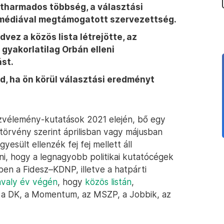
étharmados többség, a választási
i médiával megtámogatott szervezettség.
vez a közös lista létrejötte, az
gyakorlatilag Orbán elleni
st.
d, ha ön körül választási eredményt
zvélemény-kutatások 2021 elején, bő egy
ptörvény szerint áprilisban vagy májusban
esült ellenzék fej fej mellett áll
i, hogy a legnagyobb politikai kutatócégek
en a Fidesz–KDNP, illetve a hatpárti
tavaly év végén
, hogy
közös listán
,
: a DK, a Momentum, az MSZP, a Jobbik, az