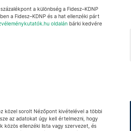
 százalékpont a különbség a Fidesz–KDNP
dben a Fidesz–KDNP és a hat ellenzéki párt
zvéleménykutatók.hu oldalán
bárki kedvére
 közel sorolt Nézőpont kivételével a többi
sze az adatokat úgy kell értelmezni, hogy
 közös ellenzéki lista vagy szervezet, és