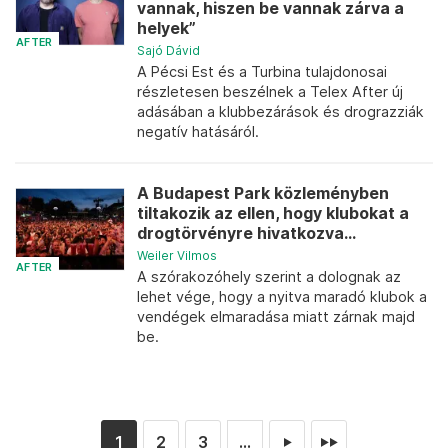
vannak, hiszen be vannak zárva a
helyek”
AFTER
Sajó Dávid
A Pécsi Est és a Turbina tulajdonosai
részletesen beszélnek a Telex After új
adásában a klubbezárások és drograzziák
negatív hatásáról.
A Budapest Park közleményben
tiltakozik az ellen, hogy klubokat a
drogtörvényre hivatkozva...
Weiler Vilmos
AFTER
A szórakozóhely szerint a dolognak az
lehet vége, hogy a nyitva maradó klubok a
vendégek elmaradása miatt zárnak majd
be.
1
2
3
...
►
►►