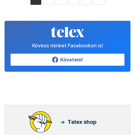
Kövess minket Facebookon is!
Követem!
Telex shop