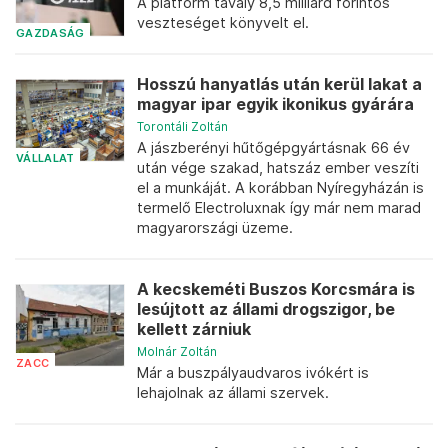
A platform tavaly 8,5 milliárd forintos
veszteséget könyvelt el.
GAZDASÁG
Hosszú hanyatlás után kerül lakat a
magyar ipar egyik ikonikus gyárára
Torontáli Zoltán
A jászberényi hűtőgépgyártásnak 66 év
VÁLLALAT
után vége szakad, hatszáz ember veszíti
el a munkáját. A korábban Nyíregyházán is
termelő Electroluxnak így már nem marad
magyarországi üzeme.
A kecskeméti Buszos Korcsmára is
lesújtott az állami drogszigor, be
kellett zárniuk
Molnár Zoltán
ZACC
Már a buszpályaudvaros ivókért is
lehajolnak az állami szervek.