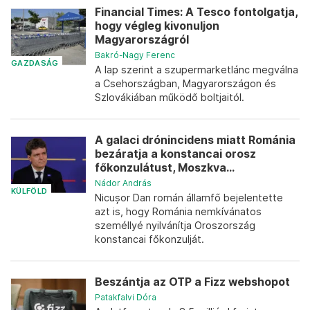
Financial Times: A Tesco fontolgatja,
hogy végleg kivonuljon
Magyarországról
Bakró-Nagy Ferenc
GAZDASÁG
A lap szerint a szupermarketlánc megválna
a Csehországban, Magyarországon és
Szlovákiában működő boltjaitól.
A galaci drónincidens miatt Románia
bezáratja a konstancai orosz
főkonzulátust, Moszkva...
Nádor András
KÜLFÖLD
Nicușor Dan román államfő bejelentette
azt is, hogy Románia nemkívánatos
személlyé nyilvánítja Oroszország
konstancai főkonzulját.
Beszántja az OTP a Fizz webshopot
Patakfalvi Dóra