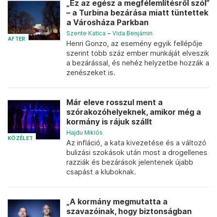
„Ez az egész a megfélemlítésről szól”
– a Turbina bezárása miatt tüntettek
a Városháza Parkban
Szente Katica
–
Vida Benjámin
AFTER
Henri Gonzo, az esemény egyik fellépője
szerint több száz ember munkáját elveszik
a bezárással, és nehéz helyzetbe hozzák a
zenészeket is.
Már eleve rosszul ment a
szórakozóhelyeknek, amikor még a
kormány is rájuk szállt
Hajdu Miklós
KÖZÉLET
Az infláció, a kata kivezetése és a változó
bulizási szokások után most a drogellenes
razziák és bezárások jelentenek újabb
csapást a kluboknak.
„A kormány megmutatta a
szavazóinak, hogy biztonságban