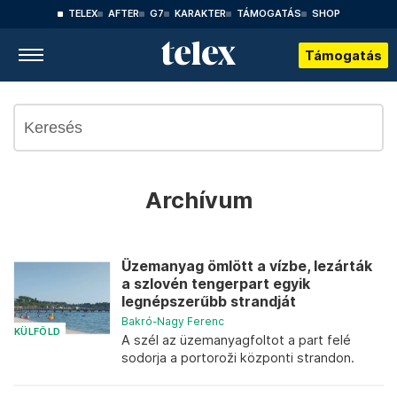
TELEX
AFTER
G7
KARAKTER
TÁMOGATÁS
SHOP
Támogatás
Archívum
Üzemanyag ömlött a vízbe, lezárták
a szlovén tengerpart egyik
legnépszerűbb strandját
Bakró-Nagy Ferenc
KÜLFÖLD
A szél az üzemanyagfoltot a part felé
sodorja a portoroži központi strandon.