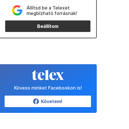
Állítsd be a Telexet
megbízható forrásnak!
Beállítom
Kövess minket Facebookon is!
Követem!