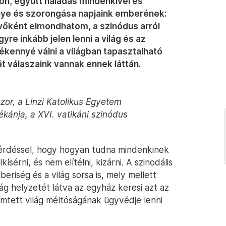
kron, együtt haladás mindenkivel és
nye és szorongása napjaink emberének:
őként elmondhatom, a szinódus arról
re inkább jelen lenni a világ és az
kennyé válni a világban tapasztalható
t válaszaink vannak ennek láttán.
zor, a Linzi Katolikus Egyetem
kánja, a XVI. vatikáni szinódus
kérdéssel, hogy hogyan tudna mindenkinek
sérni, és nem elítélni, kizárni. A szinodális
iség és a világ sorsa is, mely mellett
ág helyzetét látva az egyház keresi azt az
mtett világ méltóságának ügyvédje lenni