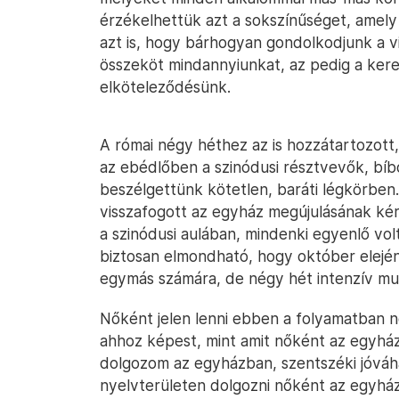
érzékelhettük azt a sokszínűséget, amely
azt is, hogy bárhogyan gondolkodjunk a vi
összeköt mindannyiunkat, az pedig a kere
elköteleződésünk.
A római négy héthez az is hozzátartozott
az ebédlőben a szinódusi résztvevők, bí
beszélgettünk kötetlen, baráti légkörben.
visszafogott az egyház megújulásának kérd
a szinódusi aulában, mindenki egyenlő volt
biztosan elmondható, hogy október elejé
egymás számára, de négy hét intenzív mu
Nőként jelen lenni ebben a folyamatban 
ahhoz képest, mint amit nőként az egyhá
dolgozom az egyházban, szentszéki jóváh
nyelvterületen dolgozni nőként az egyház