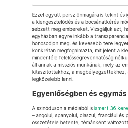
Ezzel együtt persz önmagára is tekint és i
a kiengesztelődés és a bocsánatkérés mó
sebzett meg embereket. Vizsgáljuk azt, 
egyházban egyre inkább a transzparencia 
honosodjon meg, és kevesebb tere legyen
konkrétan megfogalmazta, mit jelent a kler
mindenféle felelősségrevonhatóság nélkü
áll annak a missziós munkának, mely az 
kitaszítottakhoz, a megbélyegzettekhez,
legközelebb lenni.
Egyenlőségben és egymás i
A szinóduson a médiából is
ismert 36 kere
– angolul, spanyolul, olaszul, franciául és
összetétele hetente, témánként változott,