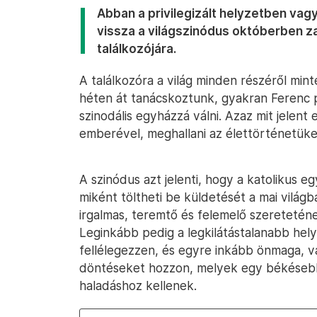
Abban a privilegizált helyzetben va
vissza a világszinódus októberben za
találkozójára.
A találkozóra a világ minden részéről mi
héten át tanácskoztunk, gyakran Ferenc p
szinodális egyházzá válni. Azaz mit jelent
emberével, meghallani az élettörténetüket,
A szinódus azt jelenti, hogy a katolikus e
miként töltheti be küldetését a mai világb
irgalmas, teremtő és felemelő szereteté
Leginkább pedig a legkilátástalanabb he
fellélegezzen, és egyre inkább önmaga, va
döntéseket hozzon, melyek egy békésebb
haladáshoz kellenek.