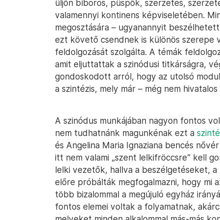
üljön bíboros, püspök, szerzetes, szerzetes
valamennyi kontinens képviseletében. Min
megosztására – ugyanannyit beszélhetett 
ezt követő csendnek is különös szerepe vol
feldolgozását szolgálta. A témák feldolgo
amit eljuttattak a szinódusi titkárságra, v
gondoskodott arról, hogy az utolsó modul
a szintézis, mely már – még nem hivatalos 
A szinódus munkájában nagyon fontos volt 
nem tudhatnánk magunkénak ezt a
szinté
és Angelina Maria Ignaziana bencés nővér v
itt nem valami „szent lelkifröccsre” kell g
lelki vezetők, hallva a beszélgetéseket, 
előre próbálták megfogalmazni, hogy mi a
több bizalommal a megújuló egyház irány
fontos elemei voltak a folyamatnak, akár
melyeket minden alkalommal más-más konti