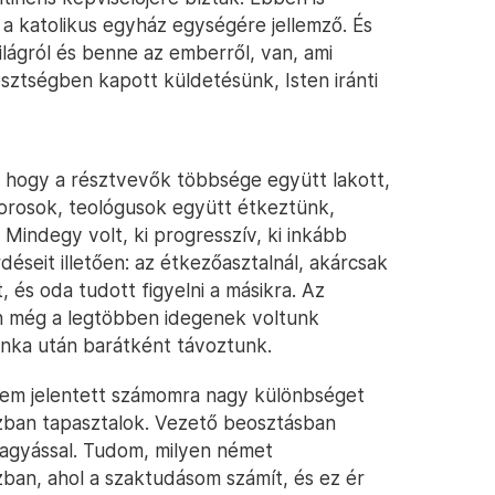
 a katolikus egyház egységére jellemző. És
lágról és benne az emberről, van, ami
sztségben kapott küldetésünk, Isten iránti
, hogy a résztvevők többsége együtt lakott,
borosok, teológusok együtt étkeztünk,
 Mindegy volt, ki progresszív, ki inkább
éseit illetően: az étkezőasztalnál, akárcsak
, és oda tudott figyelni a másikra. Az
n még a legtöbben idegenek voltunk
nka után barátként távoztunk.
nem jelentett számomra nagy különbséget
zban tapasztalok. Vezető beosztásban
agyással. Tudom, milyen német
ban, ahol a szaktudásom számít, és ez ér