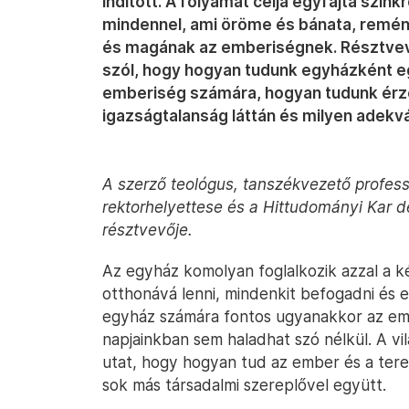
indított. A folyamat célja egyfajta szin
mindennel, ami öröme és bánata, remé
és magának az emberiségnek. Résztvev
szól, hogy hogyan tudunk egyházként egy
emberiség számára, hogyan tudunk érzé
igazságtalanság láttán és milyen adekvá
A szerző teológus, tanszékvezető profess
rektorhelyettese és a Hittudományi Kar dé
résztvevője.
Az egyház komolyan foglalkozik azzal a 
otthonává lenni, mindenkit befogadni és elkí
egyház számára fontos ugyanakkor az ember
napjainkban sem haladhat szó nélkül. A vil
utat, hogy hogyan tud az ember és a tere
sok más társadalmi szereplővel együtt.