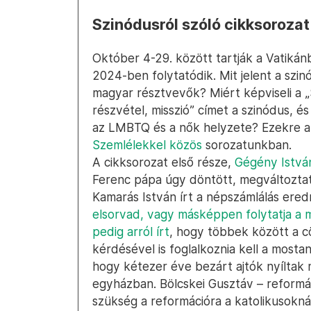
Szinódusról szóló cikksorozat
Október 4-29. között tartják a Vatikán
2024-ben folytatódik. Mit jelent a szin
magyar résztvevők? Miért képviseli a „
részvétel, misszió” címet a szinódus, és
az LMBTQ és a nők helyzete? Ezekre a
Szemlélekkel közös
sorozatunkban.
A cikksorozat első része,
Gégény István
Ferenc pápa úgy döntött, megváltoztat
Kamarás István írt a népszámlálás ere
elsorvad, vagy másképpen folytatja a 
pedig arról írt
, hogy többek között a cö
kérdésével is foglalkoznia kell a mosta
hogy kétezer éve bezárt ajtók nyíltak 
egyházban. Bölcskei Gusztáv – reform
szükség a reformációra a katolikusoknál