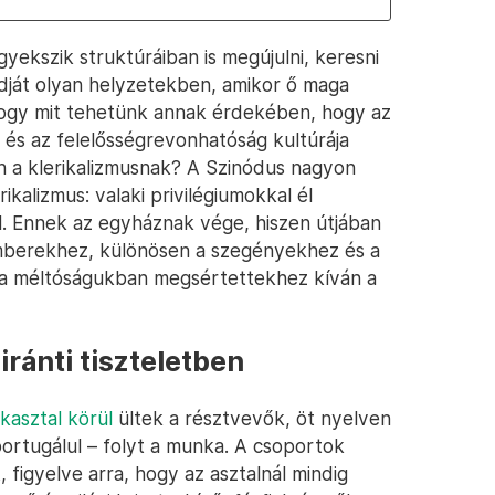
gyekszik struktúráiban is megújulni, keresni
dját olyan helyzetekben, amikor ő maga
hogy mit tehetünk annak érdekében, hogy az
és az felelősségrevonhatóság kultúrája
 a klerikalizmusnak? A Szinódus nagyon
ikalizmus: valaki privilégiumokkal él
l. Ennek az egyháznak vége, hiszen útjában
emberekhez, különösen a szegényekhez és a
 a méltóságukban megsértettekhez kíván a
ránti tiszteletben
kasztal körül
ültek a résztvevők, öt nyelven
 portugálul – folyt a munka. A csoportok
 figyelve arra, hogy az asztalnál mindig