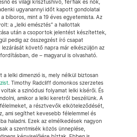
nő és világi krisztushívő, férfiak és nők,
denki ugyanannyi időt kapott gondolatai
a bíboros, mint a 19 éves egyetemista. Az
t: a „lelki emésztés” a hallottak
zása után a csoportok jelentést készítettek,
égül pedig az összegzést író csapat
 lezárását követő napra már elkészüljön az
fordításban, de – magyarul is olvasható.
a lelki dimenzió is, mely nélkül biztosan
zist
. Timothy Radcliff domonkos szerzetes
oltak a szinódusi folyamat lelki kísérői. És
ondolni, amikor a lelki keretről beszélünk. A
a félelmeket, a résztvevők elköteleződését,
z, ami segíthet kevesebb félelemmel és
ába haladni. Ezek az elmélkedések nagyon
csak a szentmisék közös ünneplése,
nens képviselőjére bíztak. Ebben is