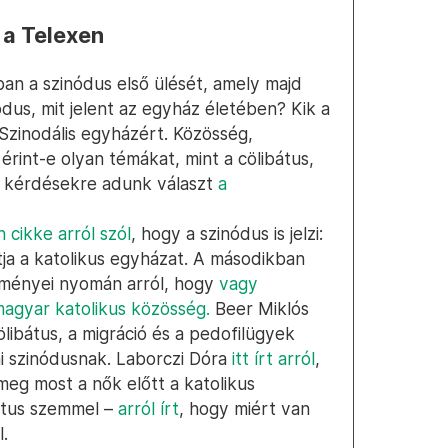
 a Telexen
ban a szinódus első ülését, amely majd
ódus, mit jelent az egyház életében? Kik a
Szinodális egyházért. Közösség,
 érint-e olyan témákat, mint a cölibátus,
 kérdésekre adunk választ
a
 cikke arról szól
, hogy a szinódus is jelzi:
ja a katolikus egyházat. A másodikban
dményei nyomán arról, hogy
vagy
magyar katolikus közösség.
Beer Miklós
libátus, a migráció és a pedofilügyek
ni szinódusnak. Laborczi Dóra
itt írt arról
,
meg most a nők előtt a katolikus
átus szemmel –
arról írt
, hogy miért van
.