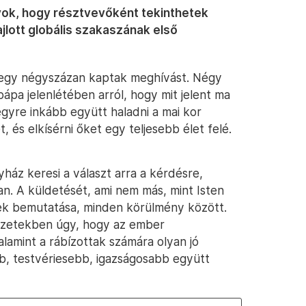
gyok, hogy résztvevőként tekinthetek
jlott globális szakaszának első
ntegy négyszázan kaptak meghívást. Négy
ápa jelenlétében arról, hogy mit jelent ma
 egyre inkább együtt haladni a mai kor
 és elkísérni őket egy teljesebb élet felé.
gyház keresi a választ arra a kérdésre,
an. A küldetését, ami nem más, mint Isten
nek bemutatása, minden körülmény között.
lyzetekben úgy, hogy az ember
lamint a rábízottak számára olyan jó
, testvériesebb, igazságosabb együtt