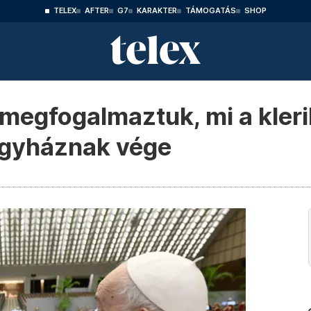
TELEX
AFTER
G7
KARAKTER
TÁMOGATÁS
SHOP
 megfogalmaztuk, mi a kler
egyháznak vége