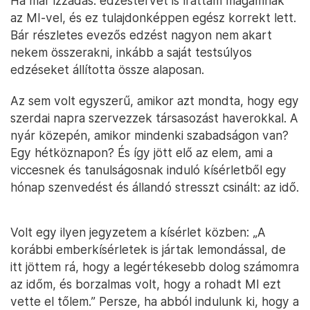
Ha már izzadás: edzéstervet is írattam magamnak
az MI-vel, és ez tulajdonképpen egész korrekt lett.
Bár részletes evezős edzést nagyon nem akart
nekem összerakni, inkább a saját testsúlyos
edzéseket állította össze alaposan.
Az sem volt egyszerű, amikor azt mondta, hogy egy
szerdai napra szervezzek társasozást haverokkal. A
nyár közepén, amikor mindenki szabadságon van?
Egy hétköznapon? És így jött elő az elem, ami a
viccesnek és tanulságosnak induló kísérletből egy
hónap szenvedést és állandó stresszt csinált: az idő.
Volt egy ilyen jegyzetem a kísérlet közben: „A
korábbi emberkísérletek is jártak lemondással, de
itt jöttem rá, hogy a legértékesebb dolog számomra
az időm, és borzalmas volt, hogy a rohadt MI ezt
vette el tőlem.” Persze, ha abból indulunk ki, hogy a