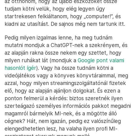
az otthonom, hogy az újabb eszközöket össze
tudjam kötni velük, hogy elég legyen úgy
startrekesen felkiáltanom, hogy „computer!”, és
kiadni az utasítást. De sajnos még nem tartunk itt.
Pedig milyen izgalmas lenne, ha meg tudnám
mutatni mondjuk a ChatGPT-nek a szekrényem, és
az alapján rakna össze nekem egy szettet, hogy
milyen ruhákat lát (mondjuk a
Google pont valami
hasonlót ígér
). Vagy ha össze tudnám kötni a
videójátékos vagy a könyves könyvtáraimmal, meg
azzal, hogy milyen streamingszolgáltatónál fizetek
elő, hogy az alapján ajánljon dolgokat. És ezen a
ponton felmerül a kérdés: biztos szeretnék ilyen
szerteágazó személyes információs pakkot megadni
magamról bármelyik MI-nek, és a mögötte álló
cégnek? Hát, nem igazán, pedig ez valószínűleg
elengedhetetlen lesz, ha valaha ilyen profi MI-