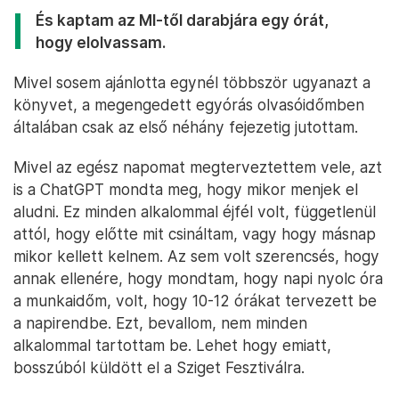
És kaptam az MI-től darabjára egy órát,
hogy elolvassam.
Mivel sosem ajánlotta egynél többször ugyanazt a
könyvet, a megengedett egyórás olvasóidőmben
általában csak az első néhány fejezetig jutottam.
Mivel az egész napomat megterveztettem vele, azt
is a ChatGPT mondta meg, hogy mikor menjek el
aludni. Ez minden alkalommal éjfél volt, függetlenül
attól, hogy előtte mit csináltam, vagy hogy másnap
mikor kellett kelnem. Az sem volt szerencsés, hogy
annak ellenére, hogy mondtam, hogy napi nyolc óra
a munkaidőm, volt, hogy 10-12 órákat tervezett be
a napirendbe. Ezt, bevallom, nem minden
alkalommal tartottam be. Lehet hogy emiatt,
bosszúból küldött el a Sziget Fesztiválra.