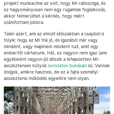
projekt munkacíme az volt, hogy MI-rabszolga, és
ez hagyományosan nem egy rugalmas foglalkozás,
akkor felmerülhet a kérdés, hogy miért
számítottam jobbra.
Talán azért, ami az elmúlt időszakban a csapból is
folyik: hogy az MI tök jó, és igazából már vagy
mindent, vagy majdnem mindent tud, amit egy
embertől várhatunk. Hát, ez nagyon nem igaz (ami
egyébként nagyon jól látszik a kifejezetten MI-
asszisztenses kütyük
sorozatos bukásain
is). Vannak
dolgok, amikre hasznos, de ez a fajta személyi
asszisztensi működés egyelőre nem olyan.