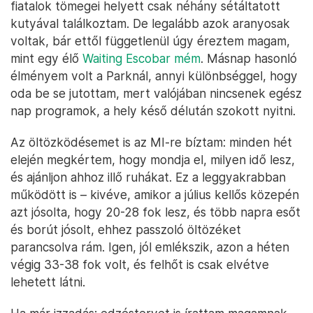
fiatalok tömegei helyett csak néhány sétáltatott
kutyával találkoztam. De legalább azok aranyosak
voltak, bár ettől függetlenül úgy éreztem magam,
mint egy élő
Waiting Escobar mém
. Másnap hasonló
élményem volt a Parknál, annyi különbséggel, hogy
oda be se jutottam, mert valójában nincsenek egész
nap programok, a hely késő délután szokott nyitni.
Az öltözködésemet is az MI-re bíztam: minden hét
elején megkértem, hogy mondja el, milyen idő lesz,
és ajánljon ahhoz illő ruhákat. Ez a leggyakrabban
működött is – kivéve, amikor a július kellős közepén
azt jósolta, hogy 20-28 fok lesz, és több napra esőt
és borút jósolt, ehhez passzoló öltözéket
parancsolva rám. Igen, jól emlékszik, azon a héten
végig 33-38 fok volt, és felhőt is csak elvétve
lehetett látni.