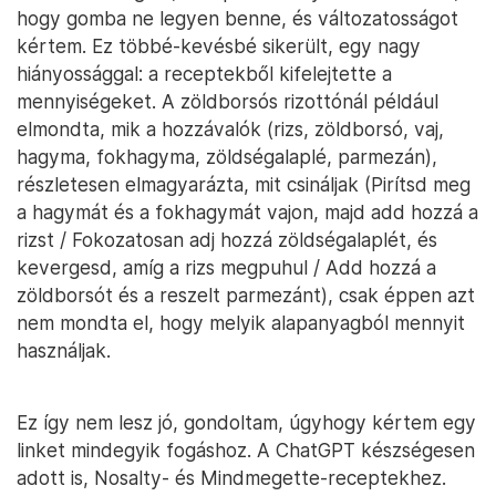
hogy gomba ne legyen benne, és változatosságot
kértem. Ez többé-kevésbé sikerült, egy nagy
hiányossággal: a receptekből kifelejtette a
mennyiségeket. A zöldborsós rizottónál például
elmondta, mik a hozzávalók (rizs, zöldborsó, vaj,
hagyma, fokhagyma, zöldségalaplé, parmezán),
részletesen elmagyarázta, mit csináljak (Pirítsd meg
a hagymát és a fokhagymát vajon, majd add hozzá a
rizst / Fokozatosan adj hozzá zöldségalaplét, és
kevergesd, amíg a rizs megpuhul / Add hozzá a
zöldborsót és a reszelt parmezánt), csak éppen azt
nem mondta el, hogy melyik alapanyagból mennyit
használjak.
Ez így nem lesz jó, gondoltam, úgyhogy kértem egy
linket mindegyik fogáshoz. A ChatGPT készségesen
adott is, Nosalty- és Mindmegette-receptekhez.