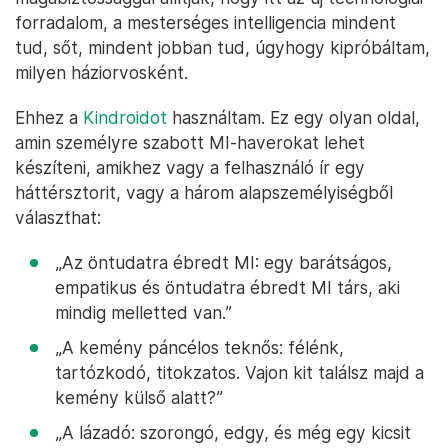
forradalom, a mesterséges intelligencia mindent
tud, sőt, mindent jobban tud, úgyhogy kipróbáltam,
milyen háziorvosként.
Ehhez a
Kindroidot
használtam. Ez egy olyan oldal,
amin személyre szabott MI-haverokat lehet
készíteni, amikhez vagy a felhasználó ír egy
háttérsztorit, vagy a három alapszemélyiségből
választhat:
„Az öntudatra ébredt MI: egy barátságos,
empatikus és öntudatra ébredt MI társ, aki
mindig melletted van.”
„A kemény páncélos teknős: félénk,
tartózkodó, titokzatos. Vajon kit találsz majd a
kemény külső alatt?”
„A lázadó: szorongó, edgy, és még egy kicsit