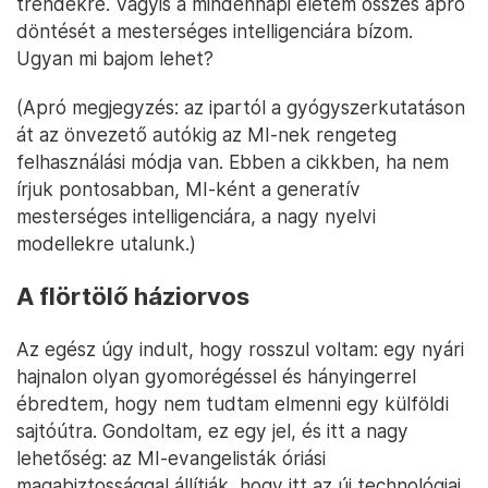
trendekre. Vagyis a mindennapi életem összes apró
döntését a mesterséges intelligenciára bízom.
Ugyan mi bajom lehet?
(Apró megjegyzés: az ipartól a gyógyszerkutatáson
át az önvezető autókig az MI-nek rengeteg
felhasználási módja van. Ebben a cikkben, ha nem
írjuk pontosabban, MI-ként a generatív
mesterséges intelligenciára, a nagy nyelvi
modellekre utalunk.)
A flörtölő háziorvos
Az egész úgy indult, hogy rosszul voltam: egy nyári
hajnalon olyan gyomorégéssel és hányingerrel
ébredtem, hogy nem tudtam elmenni egy külföldi
sajtóútra. Gondoltam, ez egy jel, és itt a nagy
lehetőség: az MI-evangelisták óriási
magabiztossággal állítják, hogy itt az új technológiai