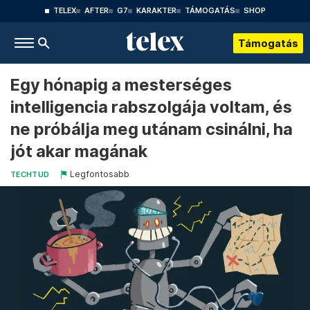
TELEX
AFTER
G7
KARAKTER
TÁMOGATÁS
SHOP
Támogatás
Egy hónapig a mesterséges
intelligencia rabszolgája voltam, és
ne próbálja meg utánam csinálni, ha
jót akar magának
Legfontosabb
TECHTUD