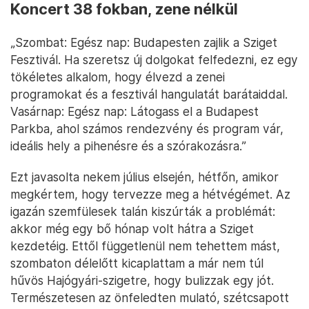
Koncert 38 fokban, zene nélkül
„Szombat: Egész nap: Budapesten zajlik a Sziget
Fesztivál. Ha szeretsz új dolgokat felfedezni, ez egy
tökéletes alkalom, hogy élvezd a zenei
programokat és a fesztivál hangulatát barátaiddal.
Vasárnap: Egész nap: Látogass el a Budapest
Parkba, ahol számos rendezvény és program vár,
ideális hely a pihenésre és a szórakozásra.”
Ezt javasolta nekem július elsején, hétfőn, amikor
megkértem, hogy tervezze meg a hétvégémet. Az
igazán szemfülesek talán kiszúrták a problémát:
akkor még egy bő hónap volt hátra a Sziget
kezdetéig. Ettől függetlenül nem tehettem mást,
szombaton délelőtt kicaplattam a már nem túl
hűvös Hajógyári-szigetre, hogy bulizzak egy jót.
Természetesen az önfeledten mulató, szétcsapott