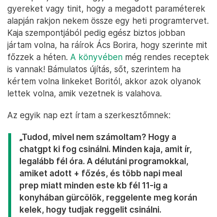
gyereket vagy tinit, hogy a megadott paraméterek
alapján rakjon nekem össze egy heti programtervet.
Kaja szempontjából pedig egész biztos jobban
jártam volna, ha ráírok Ács Borira, hogy szerinte mit
főzzek a héten.
A könyvében
még rendes receptek
is vannak! Bámulatos újítás, sőt, szerintem ha
kértem volna linkeket Boritól, akkor azok olyanok
lettek volna, amik vezetnek is valahova.
Az egyik nap ezt írtam a szerkesztőmnek:
„Tudod, mivel nem számoltam? Hogy a
chatgpt ki fog csinálni. Minden kaja, amit ír,
legalább fél óra. A délutáni programokkal,
amiket adott + főzés, és több napi meal
prep miatt minden este kb fél 11-ig a
konyhában gürcölök, reggelente meg korán
kelek, hogy tudjak reggelit csinálni.