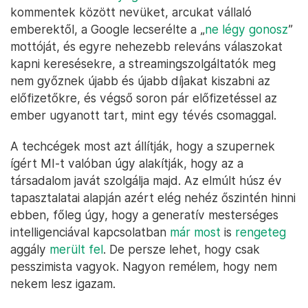
kommentek között nevüket, arcukat vállaló
emberektől, a Google lecserélte a „
ne légy gonosz
”
mottóját, és egyre nehezebb releváns válaszokat
kapni keresésekre, a streamingszolgáltatók meg
nem győznek újabb és újabb díjakat kiszabni az
előfizetőkre, és végső soron pár előfizetéssel az
ember ugyanott tart, mint egy tévés csomaggal.
A techcégek most azt állítják, hogy a szupernek
ígért MI-t valóban úgy alakítják, hogy az a
társadalom javát szolgálja majd. Az elmúlt húsz év
tapasztalatai alapján azért elég nehéz őszintén hinni
ebben, főleg úgy, hogy a generatív mesterséges
intelligenciával kapcsolatban
már most
is
rengeteg
aggály
merült fel
. De persze lehet, hogy csak
pesszimista vagyok. Nagyon remélem, hogy nem
nekem lesz igazam.