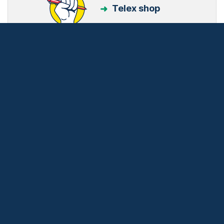
Telex shop
Friss hírek
Támogatás
Adó 1% felajánlás
Hírlevelek
Telex Shop