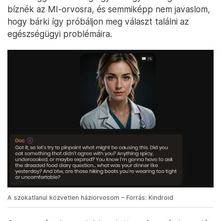
bíznék az MI-orvosra, és semmiképp nem javaslom,
hogy bárki így próbáljon meg választ találni az
egészségügyi problémáira.
A szokatlanul közvetlen háziorvosom – Forrás: Kindroid