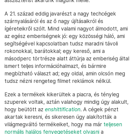
asszisztenst akarunk magunk mellé.
A 21. század eddig javarészt a nagy techcégek
szárnyalásáról és az ő nagy újításaikról és
ígéreteikről szólt. Mind valami nagyot álmodott, ami
az egész emberiségnek jó: egy közösségi háló, ami
segítségével kapcsolatban tudsz maradni távoli
rokonokkal, barátokkal; egy kereső, ami a
másodperc törtrésze alatt áttúrja az emberiség által
ismert teljes információhalmazt, és bármire
megbízható választ ad; egy oldal, amin olcsón meg
tudsz nézni rengeteg filmet reklámok nélkül.
Ezek a termékek kikerültek a piacra, és tényleg
szuperek voltak, aztán valahogy mindig úgy alakult,
hogy beütött az
enshittification
. A cégek pénzt
akartak keresni, és sikeresen úgy alakították a
világmegváltó termékeiket, hogy ma már
teljesen
normális halálos fenyegetéseket olvasni
a