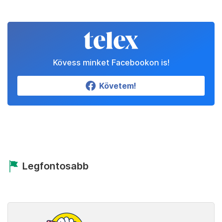
Kövess minket Facebookon is!
Követem!
Legfontosabb