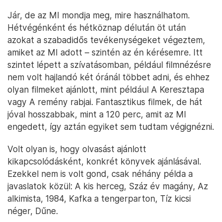
Jár, de az MI mondja meg, mire használhatom.
Hétvégénként és hétköznap délután öt után
azokat a szabadidős tevékenységeket végeztem,
amiket az MI adott – szintén az én kérésemre. Itt
szintet lépett a szívatásomban, például filmnézésre
nem volt hajlandó két óránál többet adni, és ehhez
olyan filmeket ajánlott, mint például A Keresztapa
vagy A remény rabjai. Fantasztikus filmek, de hát
jóval hosszabbak, mint a 120 perc, amit az MI
engedett, így aztán egyiket sem tudtam végignézni.
Volt olyan is, hogy olvasást ajánlott
kikapcsolódásként, konkrét könyvek ajánlásával.
Ezekkel nem is volt gond, csak néhány példa a
javaslatok közül: A kis herceg, Száz év magány, Az
alkimista, 1984, Kafka a tengerparton, Tíz kicsi
néger, Dűne.