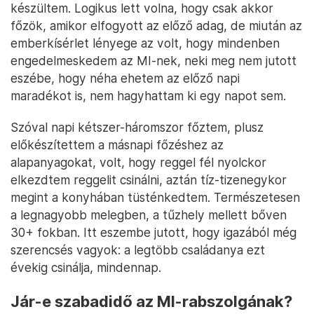
készültem. Logikus lett volna, hogy csak akkor
főzök, amikor elfogyott az előző adag, de miután az
emberkísérlet lényege az volt, hogy mindenben
engedelmeskedem az MI-nek, neki meg nem jutott
eszébe, hogy néha ehetem az előző napi
maradékot is, nem hagyhattam ki egy napot sem.
Szóval napi kétszer-háromszor főztem, plusz
előkészítettem a másnapi főzéshez az
alapanyagokat, volt, hogy reggel fél nyolckor
elkezdtem reggelit csinálni, aztán tíz-tizenegykor
megint a konyhában tüsténkedtem. Természetesen
a legnagyobb melegben, a tűzhely mellett bőven
30+ fokban. Itt eszembe jutott, hogy igazából még
szerencsés vagyok: a legtöbb családanya ezt
évekig csinálja, mindennap.
Jár-e szabadidő az MI-rabszolgának?