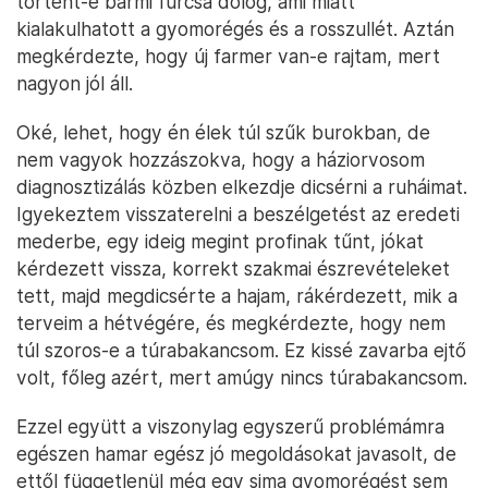
történt-e bármi furcsa dolog, ami miatt
kialakulhatott a gyomorégés és a rosszullét. Aztán
megkérdezte, hogy új farmer van-e rajtam, mert
nagyon jól áll.
Oké, lehet, hogy én élek túl szűk burokban, de
nem vagyok hozzászokva, hogy a háziorvosom
diagnosztizálás közben elkezdje dicsérni a ruháimat.
Igyekeztem visszaterelni a beszélgetést az eredeti
mederbe, egy ideig megint profinak tűnt, jókat
kérdezett vissza, korrekt szakmai észrevételeket
tett, majd megdicsérte a hajam, rákérdezett, mik a
terveim a hétvégére, és megkérdezte, hogy nem
túl szoros-e a túrabakancsom. Ez kissé zavarba ejtő
volt, főleg azért, mert amúgy nincs túrabakancsom.
Ezzel együtt a viszonylag egyszerű problémámra
egészen hamar egész jó megoldásokat javasolt, de
ettől függetlenül még egy sima gyomorégést sem