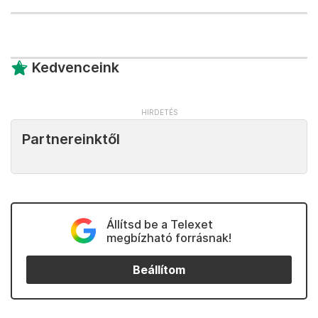
Kedvenceink
Partnereinktől
Állítsd be a Telexet
megbízható forrásnak!
Beállítom