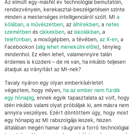
Az elmúlt egy-másfél év technológiai bemutatóin,
rendezvényein, kerekasztal-beszélgetésein szinte
minden a mesterséges intelligenciáról szólt. MI
a
kólában
,
a művészetben
, az
álhírekben
, a
netes
szemétben
és
cikkekben
, az
iskolákban
, a
telefonban
, a mosógépben, a tévében,
az X-en
, a
Facebookon (
alig lehet menekülni előle
), tényleg
mindenhol. Ez ellen lehet, valamennyire talán
érdemes is küzdeni – de mi van, ha inkább teljesen
átadjuk az irányítást az MI-nek?
Tavaly nyáron egy olyan emberkísérletet
végeztem, hogy milyen,
ha az ember nem fürdik
egy hónapig
, ennek egyik tapasztalata az volt, hogy
idén inkább valami olyat próbáljak ki, ami másra nem
annyira veszélyes. Ezért döntöttem úgy, hogy most
egy hónapig az MI rabszolgája leszek, hiszen
általában megéri hamar ráugrani a forró technológiai