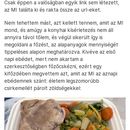
Csak éppen a valóságban egyik link sem létezett,
az MI találta ki és rakta össze az url-eket.
Nem tehettem mást, azt kellett tennem, amit az MI
mond, és amúgy a konyhai kísérletezés nem áll
annyira távol tőlem, és végül sikerült így is
megoldani a főzést, az alapanyagok mennyiségét
tippeléses alapon meghatározva. Kivéve az első
napi ebédet, mert nem akartam a
szerkesztőségben főzőcskézni, ezért egy
kifőzdében megvettem azt, amit az MI az aznapi
ebédemnek szánt: életem legszomorúbb
csirkemellét párolt zöldségekkel: