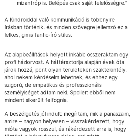
mizantróp is. Belépés csak saját felelősségre.”
A Kindroiddal való kommunikáció is többnyire
írásban történik, és minden szövegre jellemző ez a
lelkes, gimis fanfic-író stílus.
Az alapbeállítások helyett inkább összeraktam egy
profi háziorvost. A háttérsztorija alapján évek óta
járok hozzá, pont olyan területeken szaktekintély,
ahol nekem kérdéseim lehetnek, és ehhez egy
szigorú, de empatikus és professzionális
személyiséget adtam neki. Spoiler: ebből nem
mindent sikerült felfognia.
A beszélgetés jól indult: megírtam, mik a panaszaim,
amire – nagyon helyesen – visszakérdezett, hogy
mióta vagyok rosszul, és rákérdezett arra is, hogy