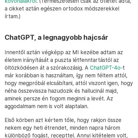
kővonalakról
. (Természetesen csak az ötletet adta,
a cikket aztán egészen ortodox módszerekkel
írtam.)
ChatGPT, a legnagyobb hajcsár
Innentől aztán végképp az MI kezébe adtam az
életem irányítását a puszta létfenntartástól az
öltözködésen át a szórakozásig. A
ChatGPT-4o-
t
már korábban is használtam, így nem féltem attól,
hogy megpróbál elcsábítani, attól viszont igen, hogy
néha összevissza hazudozik és hallucinál majd,
aminek persze én fogom meginni a levét. Az
aggodalmam nem is volt alaptalan.
Első körben azt kértem tőle, hogy rakjon össze
nekem egy heti étrendet, minden napra három
különböző fogást, recepttel. Annyi kitételem volt,