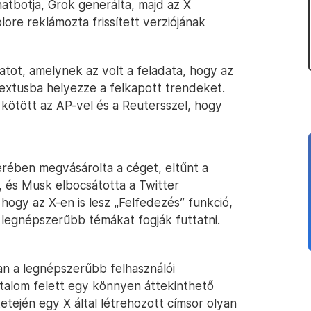
chatbotja, Grok generálta, majd az X
lore reklámozta frissített verziójának
atot, amelynek az volt a feladata, hogy az
ntextusba helyezze a felkapott trendeket.
kötött az AP-vel és a Reutersszel, hogy
ében megvásárolta a céget, eltűnt a
, és Musk elbocsátotta a Twitter
 hogy az X-en is lesz „Felfedezés” funkció,
s legnépszerűbb témákat fogják futtatni.
an a legnépszerűbb felhasználói
rtalom felett egy könnyen áttekinthető
tetején egy X által létrehozott címsor olyan