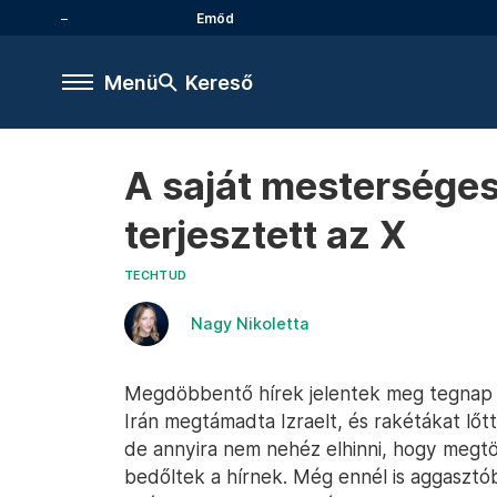
Emőd
Menü
Kereső
A saját mesterséges i
terjesztett az X
TECHTUD
Nagy Nikoletta
Megdöbbentő hírek jelentek meg tegnap a
Irán megtámadta Izraelt, és rakétákat lőtt
de annyira nem nehéz elhinni, hogy megt
bedőltek a hírnek. Még ennél is aggasztó