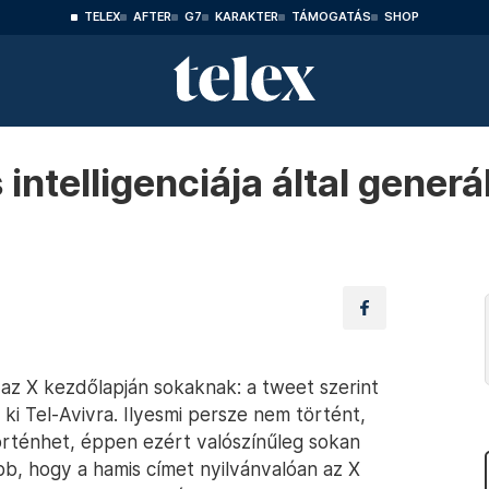
TELEX
AFTER
G7
KARAKTER
TÁMOGATÁS
SHOP
ntelligenciája által generál
z X kezdőlapján sokaknak: a tweet szerint
 ki Tel-Avivra. Ilyesmi persze nem történt,
örténhet, éppen ezért valószínűleg sokan
bb, hogy a hamis címet nyilvánvalóan az X