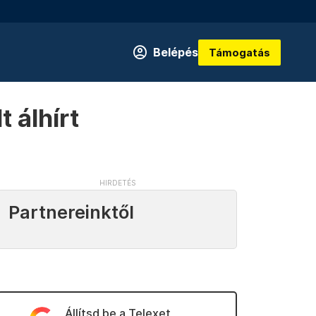
Belépés
Támogatás
t álhírt
Partnereinktől
Állítsd be a Telexet