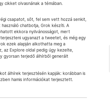
egy cikket olvasnának a témában.
i csapatot, sőt, fel sem vett hozzá senkit,
t használó chatbotja, Grok készíti. A
phatott ekkora nyilvánosságot, mert
terjeszteni ugyanazt a tweetet, és még egy
Grok ezek alapján alkothatta meg a
z, az Explore oldal pedig úgy kezelte,
y gyorsan terjedő álhírből generált
ot álhírek terjesztésén kapják: korábban is
özben hamis információkat terjesztett.