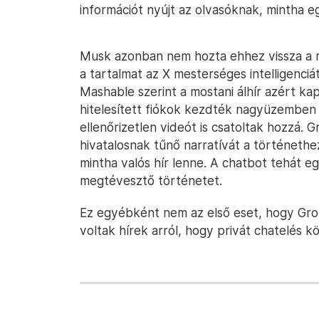
információt nyújt az olvasóknak, mintha 
Musk azonban nem hozta ehhez vissza a rég
a tartalmat az X mesterséges intelligenciá
Mashable szerint a mostani álhír azért ka
hitelesített fiókok kezdték nagyüzemben 
ellenőrizetlen videót is csatoltak hozzá. 
hivatalosnak tűnő narratívát a történethe
mintha valós hír lenne. A chatbot tehát eg
megtévesztő történetet.
Ez egyébként nem az első eset, hogy Grok
voltak hírek arról, hogy privát chatelés k