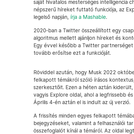
saját hivatalos mesterséges intelligencia 
népszerű híreket futtató funkciója, az Exp
legelső napján,
írja a Mashable
.
2020-ban a Twitter összeállított egy csap
algoritmus mellett ajánljon híreket és ko
Egy évvel később a Twitter partnerséget 
tovább erősítse ezt a funkcióját.
Röviddel azután, hogy Musk 2022 október
felkapott témákról szóló írásos kontextus
szerkesztőit. Ezen a héten aztán kiderült,
vagyis Explore oldal, ahol a legfrissebb é
Április 4-én aztán el is indult az új verzió.
A frissítés minden egyes felkapott témáb
bejegyzéseket, valamint a felhasználói ta
összefoglalót kínál a témáról. Az oldal leg