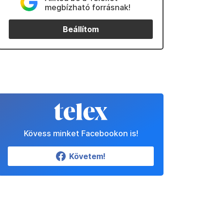
megbízható forrásnak!
Beállítom
Kövess minket Facebookon is!
Követem!