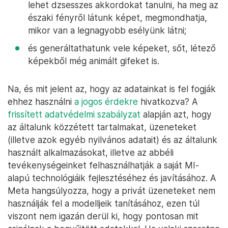
lehet dzsesszes akkordokat tanulni, ha meg az
északi fényről látunk képet, megmondhatja,
mikor van a legnagyobb esélyünk látni;
és generáltathatunk vele képeket, sőt, létező
képekből még animált gifeket is.
Na, és mit jelent az, hogy az adatainkat is fel fogják
ehhez használni
a jogos érdekre
hivatkozva? A
frissített adatvédelmi szabályzat
alapján azt, hogy
az általunk közzétett tartalmakat, üzeneteket
(illetve azok egyéb nyilvános adatait) és az általunk
használt alkalmazásokat, illetve az abbéli
tevékenységeinket felhasználhatják a saját MI-
alapú technológiáik fejlesztéséhez és javításához. A
Meta hangsúlyozza, hogy a privát üzeneteket nem
használják fel a modelljeik tanításához, ezen túl
viszont nem igazán derül ki, hogy pontosan mit