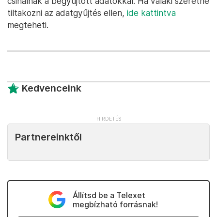
csinálnak a begyűjtött adatokkal. Ha valaki szeretne
tiltakozni az adatgyűjtés ellen,
ide kattintva
megteheti.
Kedvenceink
Partnereinktől
Állítsd be a Telexet
megbízható forrásnak!