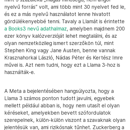
nyelvű forrás” volt, ami több mint 30 nyelvet fed le,
és ez a más nyelvű használatot lenne hivatott
gördülékenyebbé tenni. Tavaly a Llamát is érintette
a Books3 nevű adathalmaz
, amelyben majdnem 200
ezer könyv kalózverzióját lehet megtalálni, és az
olyan nemzetközileg ismert szerzőkön túl, mint
Stephen King vagy Jane Austen, benne vannak
Krasznahorkai László, Nádas Péter és Kertész Imre
művei is. Azt nem tudni, hogy ezt a Llama 3-hoz is
használták-e.
A Meta a bejelentésében hangsúlyozta, hogy a
Llama 3 számos ponton tudott javulni, egyebek
mellett például abban is, hogy nem utasít el olyan
kéréseket, amelyekben bevett szófordulatok
szerepelnek, külön-külön viszont a szavaknak olyan
jelentésük van, ami rizikósnak tűnhet. Zuckerberg a