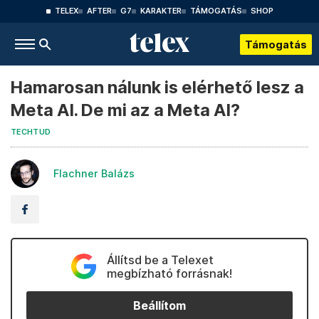
TELEX
AFTER
G7
KARAKTER
TÁMOGATÁS
SHOP
Támogatás
Hamarosan nálunk is elérhető lesz a
Meta AI. De mi az a Meta AI?
TECHTUD
Flachner Balázs
Állítsd be a Telexet
megbízható forrásnak!
Beállítom