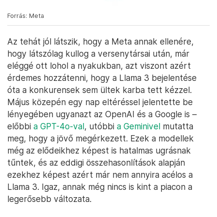
Forrás: Meta
Az tehát jól látszik, hogy a Meta annak ellenére,
hogy látszólag kullog a versenytársai után, már
eléggé ott lohol a nyakukban, azt viszont azért
érdemes hozzátenni, hogy a Llama 3 bejelentése
óta a konkurensek sem ültek karba tett kézzel.
Május közepén egy nap eltéréssel jelentette be
lényegében ugyanazt az OpenAI és a Google is –
előbbi
a GPT-4o-val
, utóbbi
a Geminivel
mutatta
meg, hogy a jövő megérkezett. Ezek a modellek
még az elődeikhez képest is hatalmas ugrásnak
tűntek, és az eddigi összehasonlítások alapján
ezekhez képest azért már nem annyira acélos a
Llama 3. Igaz, annak még nincs is kint a piacon a
legerősebb változata.