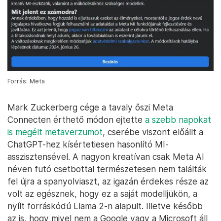
Forrás: Meta
Mark Zuckerberg cége a tavaly őszi Meta
Connecten érthető módon ejtette
a szebb napokat
is megélt metaverzumot
, cserébe viszont előállt a
ChatGPT-hez kísértetiesen hasonlító MI-
asszisztensével. A nagyon kreatívan csak Meta AI
néven futó csetbottal természetesen nem találták
fel újra a spanyolviaszt, az igazán érdekes része az
volt az egésznek, hogy ez a saját modelljükön, a
nyílt forráskódú Llama 2-n alapult. Illetve később
az is, hogy mivel nem a Google vagy a Microsoft áll