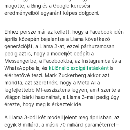
mögötte, a Bing és a Google keresési
eredményeiből egyaránt képes dolgozni.
Ehhez persze már az kellett, hogy a Facebook idén
április közepén bejelentse a Llama következő
generációját, a Llama 3-at, ezzel párhuzamosan
pedig azt is, hogy a modelljét beépíti a
Messengerbe, a Facebookba, az Instagramba és a
WhatsAppba is, és
különálló szolgáltatásként
is
elérhetővé teszi. Mark Zuckerberg akkor azt
mondta, azt szeretnék, hogy a Meta AI a
legfejlettebb MI-asszisztens legyen, amit szerte a
világon bárki használhat, a Llama 3-mal pedig úgy
érezte, hogy meg is érkeztek ide.
A Llama 3-ból két modell jelent meg áprilisban, az
egyik 8 milliárd, a másik 70 milliárd paraméterrel –