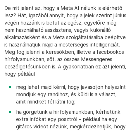
De mit jelent az, hogy a Meta AI nálunk is elérhető
lesz? Hát, igazából annyit, hogy a jelek szerint június
végén hozzánk is befut az egész, egyelőre még
nem használható asszisztens, vagyis különálló
alkalmazásként és a Meta szolgáltatásaiba beépítve
is használhatjuk majd a mesterséges intelligenciát.
Meg fog jelenni a keresőkben, illetve a facebookos
hírfolyamunkban, sőt, az összes Messengeres
beszélgetésünkben is. A gyakorlatban ez azt jelenti,
hogy például
meg lehet majd kérni, hogy javasoljon helyszínt
mondjuk egy randihoz, és küldi is a választ,
amit mindkét fél látni fog;
ha görgetünk a hírfolyamunkban, kérhetünk
extra infókat egy posztról – például ha egy
gitáros videót nézünk, megkérdezhetjük, hogy