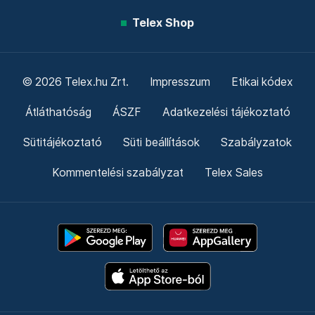
Telex Shop
© 2026 Telex.hu Zrt.
Impresszum
Etikai kódex
Átláthatóság
ÁSZF
Adatkezelési tájékoztató
Sütitájékoztató
Süti beállítások
Szabályzatok
Kommentelési szabályzat
Telex Sales