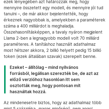
ezek lényegében azt határozzák meg, hogy
mennyire összetett egy modell, és mennyire jól tud
tanulni –, de már akkor bejelentették, hogy
érkeznek nagyobbak is, amelyekben a paraméterek
száma a 400 milliárdot is meghaladja.
Összehasonlításképpen, a tavaly nyáron megjelent
Llama 2-ben a legnagyobb modell volt 70 milliárd
paraméteres. A tanításhoz használt adathalmaz
most hétszer akkora, 2 billió helyett pedig 15 billió
token (ezek általában szavak) szerepelt benne.
Ezeket – állítólag – mind nyilvános
forrásból, legálisan szerezték be, de azt az
előző verzióhoz hasonlóan itt sem
osztották meg, hogy pontosan mit
használtak hozzá.
Az mindenesetre biztos, hogy az adathalmaz több
mint 5 százaléka „magas minőségű, nem angol