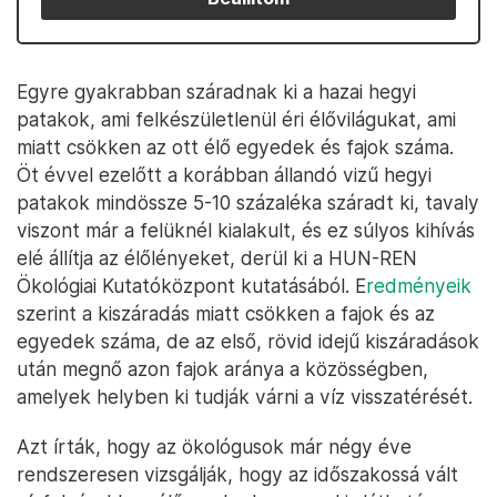
Egyre gyakrabban száradnak ki a hazai hegyi
patakok, ami felkészületlenül éri élővilágukat, ami
miatt csökken az ott élő egyedek és fajok száma.
Öt évvel ezelőtt a korábban állandó vizű hegyi
patakok mindössze 5-10 százaléka száradt ki, tavaly
viszont már a felüknél kialakult, és ez súlyos kihívás
elé állítja az élőlényeket, derül ki a HUN-REN
Ökológiai Kutatóközpont kutatásából. E
redményeik
szerint a kiszáradás miatt csökken a fajok és az
egyedek száma, de az első, rövid idejű kiszáradások
után megnő azon fajok aránya a közösségben,
amelyek helyben ki tudják várni a víz visszatérését.
Azt írták, hogy az ökológusok már négy éve
rendszeresen vizsgálják, hogy az időszakossá vált