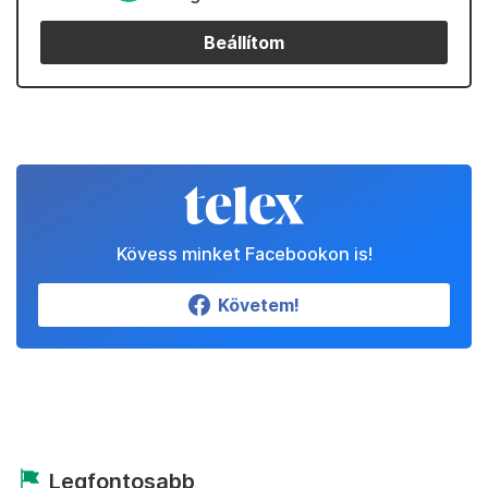
Beállítom
Kövess minket Facebookon is!
Követem!
Legfontosabb