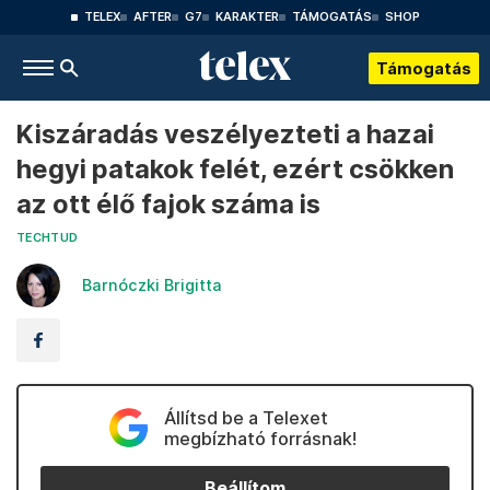
TELEX
AFTER
G7
KARAKTER
TÁMOGATÁS
SHOP
Támogatás
Kiszáradás veszélyezteti a hazai
hegyi patakok felét, ezért csökken
az ott élő fajok száma is
TECHTUD
Barnóczki Brigitta
Állítsd be a Telexet
megbízható forrásnak!
Beállítom