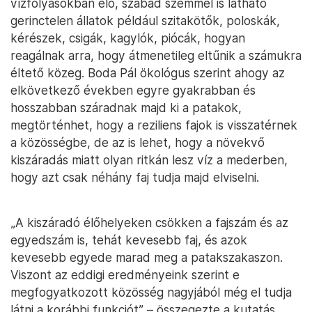
vízfolyásokban élő, szabad szemmel is látható
gerinctelen állatok például szitakötők, poloskák,
kérészek, csigák, kagylók, piócák, hogyan
reagálnak arra, hogy átmenetileg eltűnik a számukra
éltető közeg. Boda Pál ökológus szerint ahogy az
elkövetkező években egyre gyakrabban és
hosszabban száradnak majd ki a patakok,
megtörténhet, hogy a reziliens fajok is visszatérnek
a közösségbe, de az is lehet, hogy a növekvő
kiszáradás miatt olyan ritkán lesz víz a mederben,
hogy azt csak néhány faj tudja majd elviselni.
„A kiszáradó élőhelyeken csökken a fajszám és az
egyedszám is, tehát kevesebb faj, és azok
kevesebb egyede marad meg a patakszakaszon.
Viszont az eddigi eredményeink szerint e
megfogyatkozott közösség nagyjából még el tudja
látni a korábbi funkciót” – összegezte a kutatás