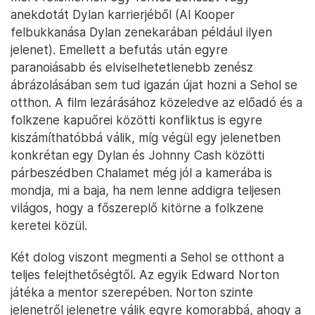
anekdotát Dylan karrierjéből (Al Kooper
felbukkanása Dylan zenekarában például ilyen
jelenet). Emellett a befutás után egyre
paranoiásabb és elviselhetetlenebb zenész
ábrázolásában sem tud igazán újat hozni a Sehol se
otthon. A film lezárásához közeledve az előadó és a
folkzene kapuőrei közötti konfliktus is egyre
kiszámíthatóbbá válik, míg végül egy jelenetben
konkrétan egy Dylan és Johnny Cash közötti
párbeszédben Chalamet még jól a kamerába is
mondja, mi a baja, ha nem lenne addigra teljesen
világos, hogy a főszereplő kitörne a folkzene
keretei közül.
Két dolog viszont megmenti a Sehol se otthont a
teljes felejthetőségtől. Az egyik Edward Norton
játéka a mentor szerepében. Norton szinte
jelenetről jelenetre válik egyre komorabbá, ahogy a