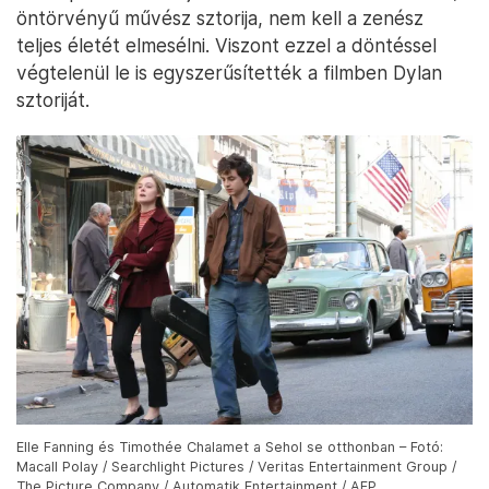
öntörvényű művész sztorija, nem kell a zenész
teljes életét elmesélni. Viszont ezzel a döntéssel
végtelenül le is egyszerűsítették a filmben Dylan
sztoriját.
Elle Fanning és Timothée Chalamet a Sehol se otthonban – Fotó:
Macall Polay / Searchlight Pictures / Veritas Entertainment Group /
The Picture Company / Automatik Entertainment / AFP