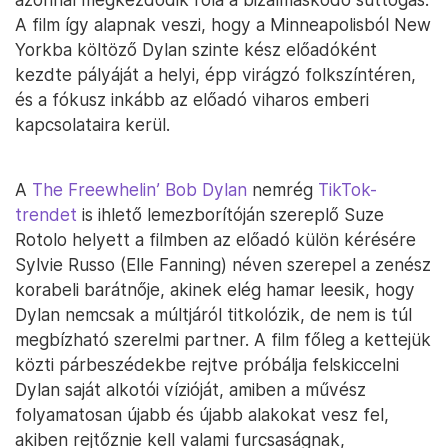
A film így alapnak veszi, hogy a Minneapolisból New
Yorkba költöző Dylan szinte kész előadóként
kezdte pályáját a helyi, épp virágzó folkszíntéren,
és a fókusz inkább az előadó viharos emberi
kapcsolataira kerül.
A
The Freewhelin’ Bob Dylan
nemrég
TikTok-
trendet
is ihlető lemezborítóján szereplő Suze
Rotolo helyett a filmben az előadó külön kérésére
Sylvie Russo (Elle Fanning) néven szerepel a zenész
korabeli barátnője, akinek elég hamar leesik, hogy
Dylan nemcsak a múltjáról titkolózik, de nem is túl
megbízható szerelmi partner. A film főleg a kettejük
közti párbeszédekbe rejtve próbálja felskiccelni
Dylan saját alkotói vízióját, amiben a művész
folyamatosan újabb és újabb alakokat vesz fel,
akiben rejtőznie kell valami furcsaságnak,