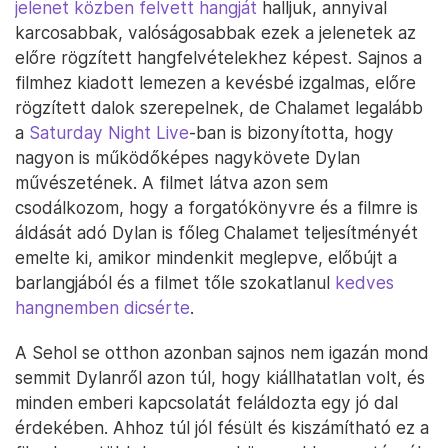
jelenet közben felvett hangját
halljuk, annyival
karcosabbak, valóságosabbak ezek a jelenetek az
előre rögzített hangfelvételekhez képest. Sajnos a
filmhez kiadott lemezen a kevésbé izgalmas, előre
rögzített dalok szerepelnek, de Chalamet legalább
a
Saturday Night Live
-ban is bizonyította, hogy
nagyon is működőképes nagykövete Dylan
művészetének. A filmet látva azon sem
csodálkozom, hogy a forgatókönyvre és a filmre is
áldását adó Dylan is főleg Chalamet teljesítményét
emelte ki, amikor mindenkit meglepve, előbújt a
barlangjából és a filmet tőle szokatlanul
kedves
hangnemben dicsérte
.
A Sehol se otthon azonban sajnos nem igazán mond
semmit Dylanről azon túl, hogy kiállhatatlan volt, és
minden emberi kapcsolatát feláldozta egy jó dal
érdekében. Ahhoz túl jól fésült és kiszámítható ez a