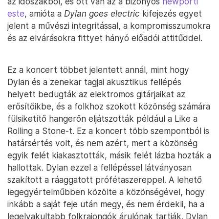
az időszakból, és ott van az a bizonyos
newporti
este
, amióta a
Dylan goes electric
kifejezés egyet
jelent a művészi integritással, a kompromisszumokra
és az elvárásokra fittyet hányó előadói attitűddel.
Ez a koncert többet jelentett annál, mint hogy
Dylan és a zenekar tagjai akusztikus fellépés
helyett bedugták az elektromos gitárjaikat az
erősítőikbe, és a folkhoz szokott közönség számára
fülsiketítő hangerőn eljátszották például a Like a
Rolling a Stone-t. Ez a koncert több szempontból is
határsértés volt, és nem azért, mert a közönség
egyik felét kiakasztották, másik felét lázba hozták a
hallottak. Dylan ezzel a fellépéssel látványosan
szakított a ráaggatott prófétaszereppel. A lehető
legegyértelműbben közölte a közönségével, hogy
inkább a saját feje után megy, és nem érdekli, ha a
legelvakultabb folkrajongók árulónak tartják. Dylan