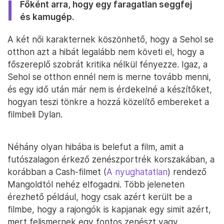
Főként arra, hogy egy faragatlan seggfej
és kamugép.
A két női karakternek köszönhető, hogy a Sehol se
otthon azt a hibát legalább nem követi el, hogy a
főszereplő szobrát kritika nélkül fényezze. Igaz, a
Sehol se otthon ennél nem is merne tovább menni,
és egy idő után már nem is érdekelné a készítőket,
hogyan teszi tönkre a hozzá közelítő embereket a
filmbeli Dylan.
Néhány olyan hibába is belefut a film, amit a
futószalagon érkező zenészportrék korszakában, a
korábban a Cash-filmet (
A nyughatatlan
) rendező
Mangoldtól nehéz elfogadni. Több jeleneten
érezhető például, hogy csak azért került be a
filmbe, hogy a rajongók is kapjanak egy simit azért,
mert felismernek egy fontos zenészt vagy