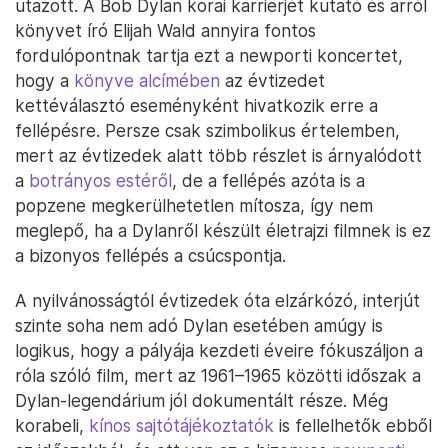
utazott. A Bob Dylan korai karrierjét kutató és arról
könyvet író Elijah Wald annyira fontos
fordulópontnak tartja ezt a newporti koncertet,
hogy a
könyve alcímében
az évtizedet
kettéválasztó eseményként hivatkozik erre a
fellépésre. Persze csak szimbolikus értelemben,
mert az évtizedek alatt több részlet is árnyalódott
a
botrányos estéről
, de a fellépés azóta is a
popzene megkerülhetetlen mítosza, így nem
meglepő, ha a Dylanről készült életrajzi filmnek is ez
a bizonyos fellépés a csúcspontja.
A nyilvánosságtól évtizedek óta elzárkózó, interjút
szinte soha nem adó Dylan esetében amúgy is
logikus, hogy a pályája kezdeti éveire fókuszáljon a
róla szóló film, mert az 1961–1965 közötti időszak a
Dylan-legendárium jól dokumentált része. Még
korabeli,
kínos sajtótájékoztatók
is fellelhetők ebből