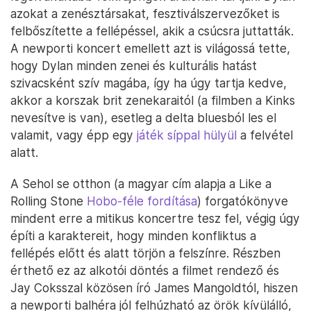
azokat a zenésztársakat, fesztiválszervezőket is
felbőszítette a fellépéssel, akik a csúcsra juttatták.
A newporti koncert emellett azt is világossá tette,
hogy Dylan minden zenei és kulturális hatást
szivacsként szív magába, így ha úgy tartja kedve,
akkor a korszak brit zenekaraitól (a filmben a Kinks
nevesítve is van), esetleg a delta bluesból les el
valamit, vagy épp egy
játék síppal hülyül
a felvétel
alatt.
A Sehol se otthon (a magyar cím alapja a Like a
Rolling Stone
Hobo-féle fordítása
) forgatókönyve
mindent erre a mitikus koncertre tesz fel, végig úgy
építi a karaktereit, hogy minden konfliktus a
fellépés előtt és alatt törjön a felszínre. Részben
érthető ez az alkotói döntés a filmet rendező és
Jay Coksszal közösen író James Mangoldtól, hiszen
a newporti balhéra jól felhúzható az örök kívülálló,