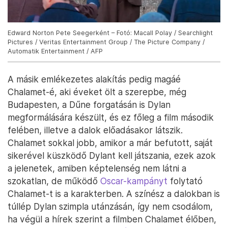
Edward Norton Pete Seegerként – Fotó: Macall Polay / Searchlight
Pictures / Veritas Entertainment Group / The Picture Company /
Automatik Entertainment / AFP
A másik emlékezetes alakítás pedig magáé
Chalamet-é, aki éveket ölt a szerepbe, még
Budapesten, a Dűne forgatásán is Dylan
megformálására készült, és ez főleg a film második
felében, illetve a dalok előadásakor látszik.
Chalamet sokkal jobb, amikor a már befutott, saját
sikerével küszködő Dylant kell játszania, ezek azok
a jelenetek, amiben képtelenség nem látni a
szokatlan, de működő
Oscar-kampányt
folytató
Chalamet-t is a karakterben. A színész a dalokban is
túllép Dylan szimpla utánzásán, így nem csodálom,
ha végül a hírek szerint a filmben Chalamet élőben,