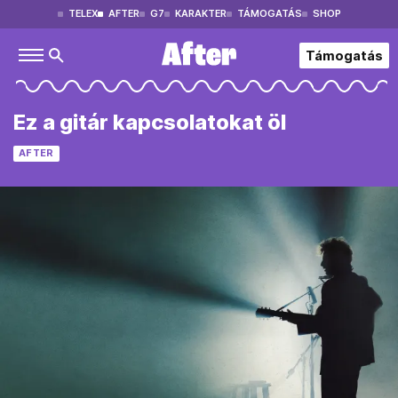
TELEX
AFTER
G7
KARAKTER
TÁMOGATÁS
SHOP
Támogatás
Ez a gitár kapcsolatokat öl
AFTER