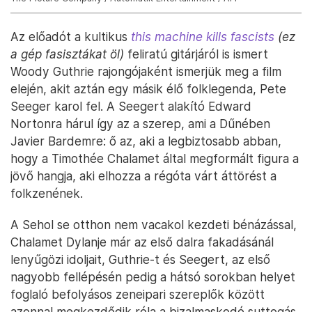
Az előadót a kultikus
this machine kills fascists
(ez
a gép fasisztákat öl)
feliratú gitárjáról is ismert
Woody Guthrie rajongójaként ismerjük meg a film
elején, akit aztán egy másik élő folklegenda, Pete
Seeger karol fel. A Seegert alakító Edward
Nortonra hárul így az a szerep, ami a Dűnében
Javier Bardemre: ő az, aki a legbiztosabb abban,
hogy a Timothée Chalamet által megformált figura a
jövő hangja, aki elhozza a régóta várt áttörést a
folkzenének.
A Sehol se otthon nem vacakol kezdeti bénázással,
Chalamet Dylanje már az első dalra fakadásánál
lenyűgözi idoljait, Guthrie-t és Seegert, az első
nagyobb fellépésén pedig a hátsó sorokban helyet
foglaló befolyásos zeneipari szereplők között
azonnal megkezdődik róla a bizalmaskodó suttogás.