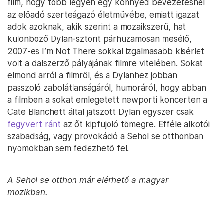
film, hogy több legyen egy könnyed bevezetésnél
az előadó szerteágazó életművébe, emiatt igazat
adok azoknak, akik szerint a mozaikszerű, hat
különböző Dylan-sztorit párhuzamosan mesélő,
2007-es I’m Not There sokkal izgalmasabb kísérlet
volt a dalszerző pályájának filmre vitelében. Sokat
elmond arról a filmről, és a Dylanhez jobban
passzoló zabolátlanságáról, humoráról, hogy abban
a filmben a sokat emlegetett newporti koncerten a
Cate Blanchett által játszott Dylan egyszer csak
fegyvert ránt
az őt kipfujoló tömegre. Efféle alkotói
szabadság, vagy provokáció a Sehol se otthonban
nyomokban sem fedezhető fel.
A Sehol se otthon már elérhető a magyar
mozikban.