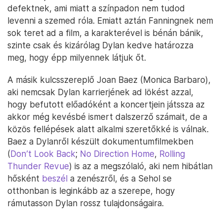
defektnek, ami miatt a színpadon nem tudod
levenni a szemed róla. Emiatt aztán Fanningnek nem
sok teret ad a film, a karakterével is bénán bánik,
szinte csak és kizárólag Dylan kedve határozza
meg, hogy épp milyennek látjuk őt.
A másik kulcsszereplő Joan Baez (Monica Barbaro),
aki nemcsak Dylan karrierjének ad lökést azzal,
hogy befutott előadóként a koncertjein játssza az
akkor még kevésbé ismert dalszerző számait, de a
közös fellépések alatt alkalmi szeretőkké is válnak.
Baez a Dylanről készült dokumentumfilmekben
(
Don’t Look Back
;
No Direction Home
,
Rolling
Thunder Revue
) is az a megszólaló, aki nem hibátlan
hősként
beszél
a zenészről, és a Sehol se
otthonban is leginkább az a szerepe, hogy
rámutasson Dylan rossz tulajdonságaira.