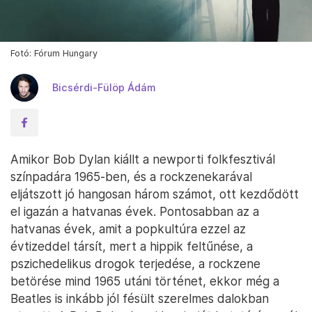
Fotó: Fórum Hungary
Bicsérdi-Fülöp Ádám
Amikor Bob Dylan kiállt a newporti folkfesztivál
színpadára 1965-ben, és a rockzenekarával
eljátszott jó hangosan három számot, ott kezdődött
el igazán a hatvanas évek. Pontosabban az a
hatvanas évek, amit a popkultúra ezzel az
évtizeddel társít, mert a hippik feltűnése, a
pszichedelikus drogok terjedése, a rockzene
betörése mind 1965 utáni történet, ekkor még a
Beatles is inkább jól fésült szerelmes dalokban