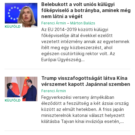
Belebukott a volt uniós külügyi
főképviselő a botrányba, aminek még
nem látni a végét
Ferenci Ármin
–
Márton Balázs
KÜLFÖLD
Az EU 2014-2019 közötti külügyi
főképviselője által évekkel ezelőtt
vezetett intézmény annak az egyetemnek
ítélt meg egy közbeszerzést, ahol
egészen csütörtökig rektor volt. Az
Európai Ügyészség...
Trump visszafogottságát látva Kína
vérszemet kapott Japánnal szemben
Ferenci Ármin
Fegyverkezési verseny árnyékában
KÜLFÖLD
éleződött a feszültség a két ázsiai ország
között az elmúlt hetekben. A friss japán
miniszterelnök katonai választ helyezett
kilátásba Tajvan kínai inváziója esetén,...