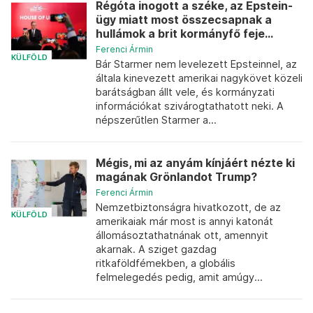
Régóta inogott a széke, az Epstein-
ügy miatt most összecsapnak a
hullámok a brit kormányfő feje...
Ferenci Ármin
KÜLFÖLD
Bár Starmer nem levelezett Epsteinnel, az
általa kinevezett amerikai nagykövet közeli
barátságban állt vele, és kormányzati
információkat szivárogtathatott neki. A
népszerűtlen Starmer a...
Mégis, mi az anyám kínjáért nézte ki
magának Grönlandot Trump?
Ferenci Ármin
Nemzetbiztonságra hivatkozott, de az
KÜLFÖLD
amerikaiak már most is annyi katonát
állomásoztathatnának ott, amennyit
akarnak. A sziget gazdag
ritkaföldfémekben, a globális
felmelegedés pedig, amit amúgy...