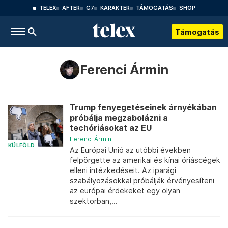
TELEX
AFTER
G7
KARAKTER
TÁMOGATÁS
SHOP
Támogatás
Ferenci Ármin
Trump fenyegetéseinek árnyékában
próbálja megzabolázni a
techóriásokat az EU
Ferenci Ármin
KÜLFÖLD
Az Európai Unió az utóbbi években
felpörgette az amerikai és kínai óriáscégek
elleni intézkedéseit. Az iparági
szabályozásokkal próbálják érvényesíteni
az európai érdekeket egy olyan
szektorban,...