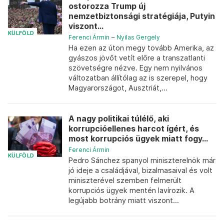
ostorozza Trump új
nemzetbiztonsági stratégiája, Putyin
viszont...
KÜLFÖLD
Ferenci Ármin
–
Nyilas Gergely
Ha ezen az úton megy tovább Amerika, az
gyászos jövőt vetít előre a transzatlanti
szövetségre nézve. Egy nem nyilvános
változatban állítólag az is szerepel, hogy
Magyarországot, Ausztriát,...
A nagy politikai túlélő, aki
korrupcióellenes harcot ígért, és
most korrupciós ügyek miatt fogy...
Ferenci Ármin
KÜLFÖLD
Pedro Sánchez spanyol miniszterelnök már
jó ideje a családjával, bizalmasaival és volt
miniszterével szemben felmerült
korrupciós ügyek mentén lavírozik. A
legújabb botrány miatt viszont...