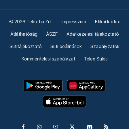
© 2026 Telex.hu Zrt.
Impresszum
Etikai kódex
Átláthatóság
ÁSZF
Adatkezelési tájékoztató
Sütitájékoztató
Süti beállítások
Szabályzatok
Kommentelési szabályzat
Telex Sales