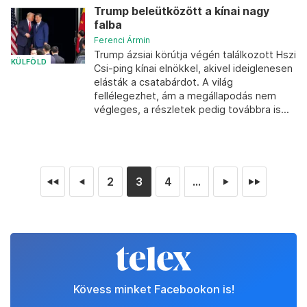
Trump beleütközött a kínai nagy
falba
Ferenci Ármin
Trump ázsiai körútja végén találkozott Hszi
KÜLFÖLD
Csi-ping kínai elnökkel, akivel ideiglenesen
elásták a csatabárdot. A világ
fellélegezhet, ám a megállapodás nem
végleges, a részletek pedig továbbra is...
2
3
4
...
◄◄
◄
►
►►
Kövess minket Facebookon is!