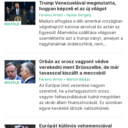
Trump Venezuelával megmutatta,
hogyan képzeli el az új világot
Ferenci Ármin
–
Nyilas Gergely
Maduro elfogása a dél-amerikai országban
KÜLFÖLD
végrehajtott katonai akcióval és aztán az
Egyesült Államokba szállítása világosan
szemléltette azt a trumpi irányt, amelyet a
nagyhatalmak érdekszférái, nem...
Orbán az orosz vagyont védve
verekedni ment Brüsszelbe, de már
tavasszal kiszállt a meccsből
Ferenci Ármin
–
Márton Balázs
KÜLFÖLD
Az Európai Unió vezetése nagyon
szeretné, ha a befagyasztott orosz
vagyon felhasználásával tudná megoldani
az ukrán állam finanszírozását. Ez azonban
egyre kevésbé látszik valószínűnek.
Európát különös vehemenciával