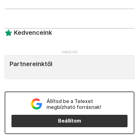
Kedvenceink
Partnereinktől
Állítsd be a Telexet
megbízható forrásnak!
Beállítom