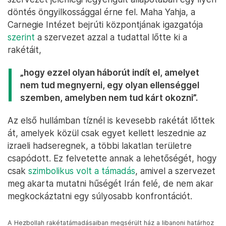
döntés öngyilkossággal érne fel. Maha Yahja, a
Carnegie Intézet bejrúti központjának igazgatója
szerint
a szervezet azzal a tudattal lőtte ki a
rakétáit,
„hogy ezzel olyan háborút indít el, amelyet
nem tud megnyerni, egy olyan ellenséggel
szemben, amelyben nem tud kárt okozni”.
Az első hullámban tíznél is kevesebb rakétát lőttek
át, amelyek közül csak egyet kellett leszednie az
izraeli hadseregnek, a többi lakatlan területre
csapódott. Ez felvetette annak a lehetőségét, hogy
csak
szimbolikus volt a támadás
, amivel a szervezet
meg akarta mutatni hűségét Irán felé, de nem akar
megkockáztatni egy súlyosabb konfrontációt.
A Hezbollah rakétatámadásaiban megsérült ház a libanoni határhoz