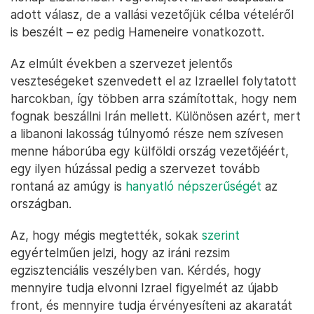
adott válasz, de a vallási vezetőjük célba vételéről
is beszélt – ez pedig Hameneire vonatkozott.
Az elmúlt években a szervezet jelentős
veszteségeket szenvedett el az Izraellel folytatott
harcokban, így többen arra számítottak, hogy nem
fognak beszállni Irán mellett. Különösen azért, mert
a libanoni lakosság túlnyomó része nem szívesen
menne háborúba egy külföldi ország vezetőjéért,
egy ilyen húzással pedig a szervezet tovább
rontaná az amúgy is
hanyatló népszerűségét
az
országban.
Az, hogy mégis megtették, sokak
szerint
egyértelműen jelzi, hogy az iráni rezsim
egzisztenciális veszélyben van. Kérdés, hogy
mennyire tudja elvonni Izrael figyelmét az újabb
front, és mennyire tudja érvényesíteni az akaratát