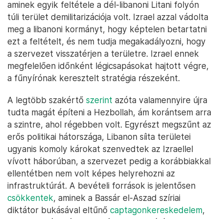
aminek egyik feltétele a dél-libanoni Litani folyón
túli terület demilitarizációja volt. Izrael azzal vádolta
meg a libanoni kormányt, hogy képtelen betartatni
ezt a feltételt, és nem tudja megakadályozni, hogy
a szervezet visszatérjen a területre. Izrael ennek
megfelelően időnként légicsapásokat hajtott végre,
a fűnyírónak keresztelt stratégia részeként.
A legtöbb szakértő
szerint
azóta valamennyire újra
tudta magát építeni a Hezbollah, ám korántsem arra
a szintre, ahol régebben volt. Egyrészt megszűnt az
erős politikai hátországa, Libanon síita területei
ugyanis komoly károkat szenvedtek az Izraellel
vívott háborúban, a szervezet pedig a korábbiakkal
ellentétben nem volt képes helyrehozni az
infrastruktúrát. A bevételi források is jelentősen
csökkentek
, aminek a Bassár el-Aszad szíriai
diktátor bukásával eltűnő
captagonkereskedelem
,