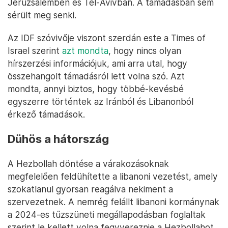
Jeruzsálemben és Tel-Avivban. A támadásban sem
sérült meg senki.
Az IDF szóvivője viszont szerdán este a Times of
Israel szerint
azt mondta
, hogy nincs olyan
hírszerzési információjuk, ami arra utal, hogy
összehangolt támadásról lett volna szó. Azt
mondta, annyi biztos, hogy többé-kevésbé
egyszerre történtek az Iránból és Libanonból
érkező támadások.
Dühös a hátország
A Hezbollah döntése a várakozásoknak
megfelelően feldühítette a libanoni vezetést, amely
szokatlanul gyorsan reagálva nekiment a
szervezetnek. A nemrég felállt libanoni kormánynak
a 2024-es tűzszüneti megállapodásban foglaltak
szerint le kellett volna fegyvereznie a Hezbollahot,