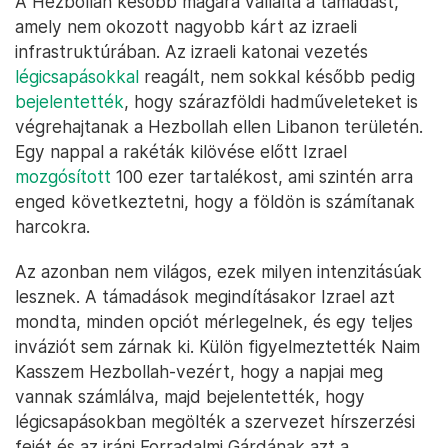
A Hezbollah később magára vállalta a támadást,
amely nem okozott nagyobb kárt az izraeli
infrastruktúrában. Az izraeli katonai vezetés
légicsapásokkal
reagált, nem sokkal később pedig
bejelentették
, hogy szárazföldi hadműveleteket is
végrehajtanak a Hezbollah ellen Libanon területén.
Egy nappal a rakéták kilövése előtt Izrael
mozgósított
100 ezer tartalékost, ami szintén arra
enged következtetni, hogy a földön is számítanak
harcokra.
Az azonban nem világos, ezek milyen intenzitásúak
lesznek. A támadások megindításakor Izrael azt
mondta, minden opciót mérlegelnek, és egy teljes
inváziót sem zárnak ki. Külön figyelmeztették Naim
Kasszem Hezbollah-vezért, hogy a napjai meg
vannak számlálva, majd bejelentették, hogy
légicsapásokban megölték a szervezet hírszerzési
fejét és az iráni Forradalmi Gárdának azt a