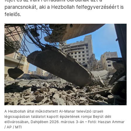
parancsnokát, aki a Hezbollah felfegyverzéséért is
felelős.
A Hezbollah által működtetett Al-Manar televízió izraeli
légicsapásban találatot kapott épületének romjai Bejrút déli
elővárosában, Dahijében 2026. március 3-án – Fotó: Haszan Ammar
/ AP / MTI