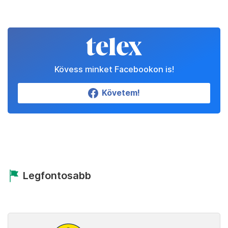
Kövess minket Facebookon is!
Követem!
Legfontosabb