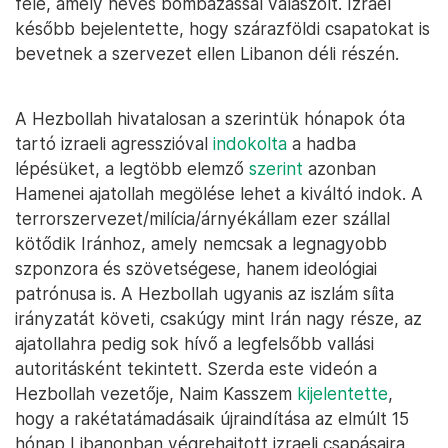
felé, amely heves bombázással válaszolt. Izrael
később bejelentette, hogy szárazföldi csapatokat is
bevetnek a szervezet ellen Libanon déli részén.
A Hezbollah hivatalosan a szerintük hónapok óta
tartó izraeli agresszióval
indokolta
a hadba
lépésüket, a legtöbb elemző
szerint
azonban
Hamenei ajatollah megölése lehet a kiváltó indok. A
terrorszervezet/milícia/árnyékállam ezer szállal
kötődik Iránhoz, amely nemcsak a legnagyobb
szponzora és szövetségese, hanem ideológiai
patrónusa is. A Hezbollah ugyanis az iszlám síita
irányzatát követi, csakúgy mint Irán nagy része, az
ajatollahra pedig sok hívő a legfelsőbb vallási
autoritásként tekintett. Szerda este videón a
Hezbollah vezetője, Naim Kasszem
kijelentette
,
hogy a rakétatámadásaik újraindítása az elmúlt 15
hónap Libanonban végrehajtott izraeli csapásaira