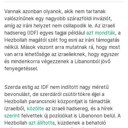
Vannak azonban olyanok, akik nem tartanak
valószínűnek egy nagyobb szárazföldi inváziót,
amíg az iráni helyzet nem csillapodik le. Az izraeli
hadsereg (IDF) egyes tagjai például
azt mondták
, a
Hezbollah magától szét fog esni az iráni támogatás
nélkül. Mások viszont arra mutatnak rá, hogy most
van arra lehetősége az izraelieknek, hogy egyszer
és mindenkorra végezzenek a Libanonból jövő
fenyegetéssel.
Szerda estig az IDF nem indított nagy méretű
bevonulást, de szerdáról csütörtökre éjjel a
Hezbollah parancsnoki központjait is támadták
Izraelből,
közölte
az izraeli hadsereg, és a hírek
szerint
felvettek új pozíciókat is Libanonon belül. A
Hezbollah
azt állította
, küzdenek a behatoló