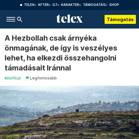
TELEX
AFTER
G7
KARAKTER
TÁMOGATÁS
SHOP
Támogatás
A Hezbollah csak árnyéka
önmagának, de így is veszélyes
lehet, ha elkezdi összehangolni
támadásait Iránnal
Legfontosabb
KÜLFÖLD