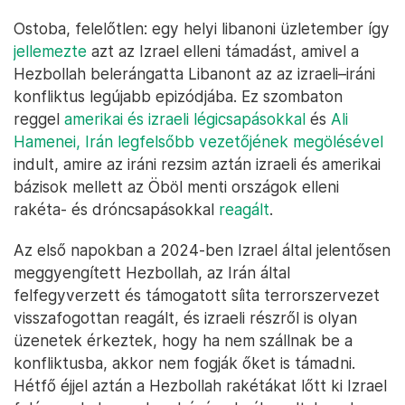
Ostoba, felelőtlen: egy helyi libanoni üzletember így
jellemezte
azt az Izrael elleni támadást, amivel a
Hezbollah belerángatta Libanont az az izraeli–iráni
konfliktus legújabb epizódjába. Ez szombaton
reggel
amerikai és izraeli légicsapásokkal
és
Ali
Hamenei, Irán legfelsőbb vezetőjének megölésével
indult, amire az iráni rezsim aztán izraeli és amerikai
bázisok mellett az Öböl menti országok elleni
rakéta- és dróncsapásokkal
reagált
.
Az első napokban a 2024-ben Izrael által jelentősen
meggyengített Hezbollah, az Irán által
felfegyverzett és támogatott síita terrorszervezet
visszafogottan reagált, és izraeli részről is olyan
üzenetek érkeztek, hogy ha nem szállnak be a
konfliktusba, akkor nem fogják őket is támadni.
Hétfő éjjel aztán a Hezbollah rakétákat lőtt ki Izrael