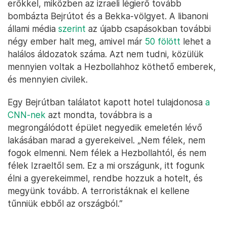
erőkkel, miközben az izraeli légierő tovább
bombázta Bejrútot és a Bekka-völgyet. A libanoni
állami média
szerint
az újabb csapásokban további
négy ember halt meg, amivel már
50 fölött
lehet a
halálos áldozatok száma. Azt nem tudni, közülük
mennyien voltak a Hezbollahhoz köthető emberek,
és mennyien civilek.
Egy Bejrútban találatot kapott hotel tulajdonosa
a
CNN-nek
azt mondta, továbbra is a
megrongálódott épület negyedik emeletén lévő
lakásában marad a gyerekeivel. „Nem félek, nem
fogok elmenni. Nem félek a Hezbollahtól, és nem
félek Izraeltől sem. Ez a mi országunk, itt fogunk
élni a gyerekeimmel, rendbe hozzuk a hotelt, és
megyünk tovább. A terroristáknak el kellene
tűnniük ebből az országból.”