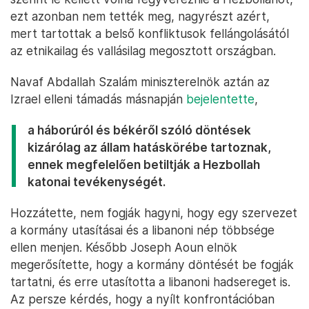
ezt azonban nem tették meg, nagyrészt azért,
mert tartottak a belső konfliktusok fellángolásától
az etnikailag és vallásilag megosztott országban.
Navaf Abdallah Szalám miniszterelnök aztán az
Izrael elleni támadás másnapján
bejelentette
,
a háborúról és békéről szóló döntések
kizárólag az állam hatáskörébe tartoznak,
ennek megfelelően betiltják a Hezbollah
katonai tevékenységét.
Hozzátette, nem fogják hagyni, hogy egy szervezet
a kormány utasításai és a libanoni nép többsége
ellen menjen. Később Joseph Aoun elnök
megerősítette, hogy a kormány döntését be fogják
tartatni, és erre utasította a libanoni hadsereget is.
Az persze kérdés, hogy a nyílt konfrontációban