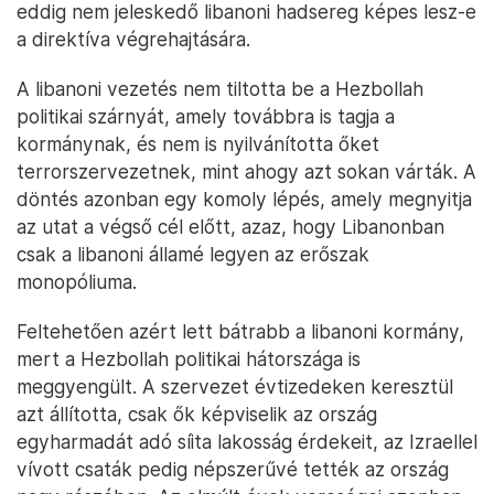
eddig nem jeleskedő libanoni hadsereg képes lesz-e
a direktíva végrehajtására.
A libanoni vezetés nem tiltotta be a Hezbollah
politikai szárnyát, amely továbbra is tagja a
kormánynak, és nem is nyilvánította őket
terrorszervezetnek, mint ahogy azt sokan várták. A
döntés azonban egy komoly lépés, amely megnyitja
az utat a végső cél előtt, azaz, hogy Libanonban
csak a libanoni államé legyen az erőszak
monopóliuma.
Feltehetően azért lett bátrabb a libanoni kormány,
mert a Hezbollah politikai hátországa is
meggyengült. A szervezet évtizedeken keresztül
azt állította, csak ők képviselik az ország
egyharmadát adó síita lakosság érdekeit, az Izraellel
vívott csaták pedig népszerűvé tették az ország