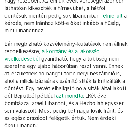
nagy részében. Az elmúlt évek vereségei azonban
láthatóan kikezdték a hírnevüket, a hétfői
döntésük mentén pedig sok libanoniban
felmerült
a
kérdés, nem Iránhoz köti-e őket inkább a hűség,
mint Libanonhoz.
Bár megbízható közvélemény-kutatások nem állnak
rendelkezésre,
a kormány és a lakosság
viselkedéséből
gyanítható, hogy a többség nem
szeretne egy újabb háborúban részt venni. Ennek
az érzületnek ad hangot több helyi beszámoló is,
ahol a milícia bázisának számító síiták is kritizálták a
döntést. Egy nevét elhallgató nő a síiták által lakott
dél-Bejrútból például
azt mondta
: „Két éve
bombázza Izrael Libanont, és a Hezbollah egyszer
sem válaszolt. Most pedig két napja lövik Iránt, és
az egész országot felégetik értük. Nem érdekli
őket Libanon.”