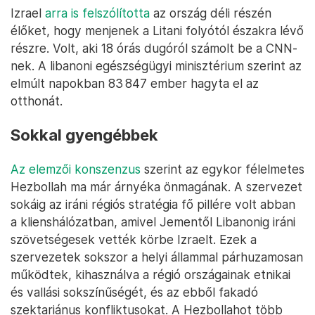
Izrael
arra is felszólította
az ország déli részén
élőket, hogy menjenek a Litani folyótól északra lévő
részre. Volt, aki 18 órás dugóról számolt be a CNN-
nek. A libanoni egészségügyi minisztérium szerint az
elmúlt napokban 83 847 ember hagyta el az
otthonát.
Sokkal gyengébbek
Az elemzői konszenzus
szerint az egykor félelmetes
Hezbollah ma már árnyéka önmagának. A szervezet
sokáig az iráni régiós stratégia fő pillére volt abban
a klienshálózatban, amivel Jementől Libanonig iráni
szövetségesek vették körbe Izraelt. Ezek a
szervezetek sokszor a helyi állammal párhuzamosan
működtek, kihasználva a régió országainak etnikai
és vallási sokszínűségét, és az ebből fakadó
szektariánus konfliktusokat. A Hezbollahot több