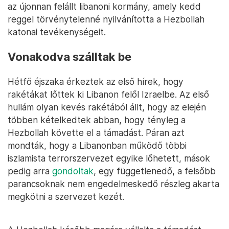
az újonnan felállt libanoni kormány, amely kedd
reggel törvénytelenné nyilvánította a Hezbollah
katonai tevékenységeit.
Vonakodva szálltak be
Hétfő éjszaka érkeztek az első hírek, hogy
rakétákat lőttek ki Libanon felől Izraelbe. Az első
hullám olyan kevés rakétából állt, hogy az elején
többen kételkedtek abban, hogy tényleg a
Hezbollah követte el a támadást. Páran azt
mondták, hogy a Libanonban működő többi
iszlamista terrorszervezet egyike lőhetett, mások
pedig arra
gondoltak
, egy függetlenedő, a felsőbb
parancsoknak nem engedelmeskedő részleg akarta
megkötni a szervezet kezét.