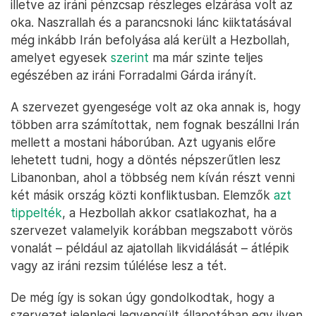
illetve az iráni pénzcsap részleges elzárása volt az
oka. Naszrallah és a parancsnoki lánc kiiktatásával
még inkább Irán befolyása alá került a Hezbollah,
amelyet egyesek
szerint
ma már szinte teljes
egészében az iráni Forradalmi Gárda irányít.
A szervezet gyengesége volt az oka annak is, hogy
többen arra számítottak, nem fognak beszállni Irán
mellett a mostani háborúban. Azt ugyanis előre
lehetett tudni, hogy a döntés népszerűtlen lesz
Libanonban, ahol a többség nem kíván részt venni
két másik ország közti konfliktusban. Elemzők
azt
tippelték
, a Hezbollah akkor csatlakozhat, ha a
szervezet valamelyik korábban megszabott vörös
vonalát – például az ajatollah likvidálását – átlépik
vagy az iráni rezsim túlélése lesz a tét.
De még így is sokan úgy gondolkodtak, hogy a
szervezet jelenlegi legyengült állapotában egy ilyen