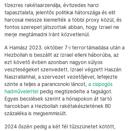
tízezres rakétaarzenálja, évtizedes harci
tapasztalata, jelentős politikai hátországa és elit
harcosai messze kiemelték a többi proxy közül, és
fontos szerepet játszottak abban, hogy Izrael ne
merje megtámadni Iránt közvetlenül.
A Hamász 2023. október 7-i terrortámadása után a
Hezbollah is beszállt az Izrael elleni háborúba, az
ezt követő évben azonban nagyon súlyos
veszteségeket szenvedett. Izrael végzett Haszán
Naszrallahhal, a szervezet vezetőjével, lefejezte
szinte a teljes a parancsnoki láncot,
a csipogós
hadművelettel
pedig megtizedelte a tagságot.
Egyes becslések szerint a hónapokon át tartó
harcokban a Hezbollah rakétakészletének 80
százaléka is megsemmisült.
2024 őszén pedig a két fél tűzszünetet kötött,