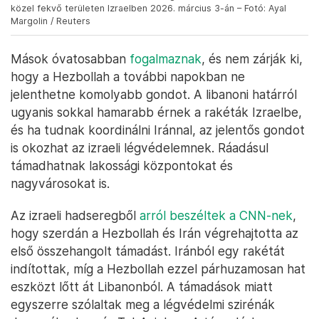
közel fekvő területen Izraelben 2026. március 3-án – Fotó: Ayal
Margolin / Reuters
Mások óvatosabban
fogalmaznak
, és nem zárják ki,
hogy a Hezbollah a további napokban ne
jelenthetne komolyabb gondot. A libanoni határról
ugyanis sokkal hamarabb érnek a rakéták Izraelbe,
és ha tudnak koordinálni Iránnal, az jelentős gondot
is okozhat az izraeli légvédelemnek. Ráadásul
támadhatnak lakossági központokat és
nagyvárosokat is.
Az izraeli hadseregből
arról beszéltek a CNN-nek
,
hogy szerdán a Hezbollah és Irán végrehajtotta az
első összehangolt támadást. Iránból egy rakétát
indítottak, míg a Hezbollah ezzel párhuzamosan hat
eszközt lőtt át Libanonból. A támadások miatt
egyszerre szólaltak meg a légvédelmi szirénák