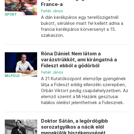
France-a
Fehér János
SPORT
A dán kerékpáros egy terelőszigetnél
bukott, sérülése miatt fel kellett adnia a
francia kerékpáros körversenyt a 15.
szakaszon.
Róna Dániel: Nem látom a
varázstrükköt, ami kirángatná a
Fideszt ebből a gödörből
Fehér János
BELFÖLD
A 21 Kutatóközpont elemzője gyengének
látja a Fideszt eddig ellenzéki szerepben,
Orbán Viktort pedig csapdahelyzetben. Az
elemző szerint a Mi Hazánk gesztusai
halálos ölelést jelenthetnek a Fidesznek.
Doktor Sátán, a legördögibb
sorozatgyilkos a nácik elől
menekülők hiszékenységét