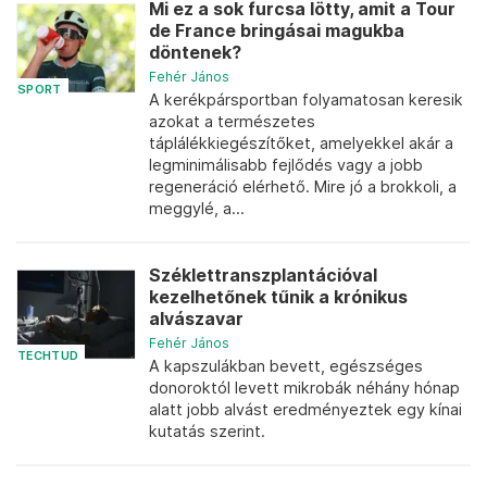
Mi ez a sok furcsa lötty, amit a Tour
de France bringásai magukba
döntenek?
Fehér János
SPORT
A kerékpársportban folyamatosan keresik
azokat a természetes
táplálékkiegészítőket, amelyekkel akár a
legminimálisabb fejlődés vagy a jobb
regeneráció elérhető. Mire jó a brokkoli, a
meggylé, a...
Széklettranszplantációval
kezelhetőnek tűnik a krónikus
alvászavar
Fehér János
TECHTUD
A kapszulákban bevett, egészséges
donoroktól levett mikrobák néhány hónap
alatt jobb alvást eredményeztek egy kínai
kutatás szerint.