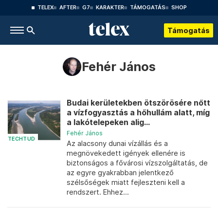
TELEX
AFTER
G7
KARAKTER
TÁMOGATÁS
SHOP
Támogatás
Fehér János
Budai kerületekben ötszörösére nőtt
a vízfogyasztás a hőhullám alatt, míg
a lakótelepeken alig...
Fehér János
TECHTUD
Az alacsony dunai vízállás és a
megnövekedett igények ellenére is
biztonságos a fővárosi vízszolgáltatás, de
az egyre gyakrabban jelentkező
szélsőségek miatt fejleszteni kell a
rendszert. Ehhez...