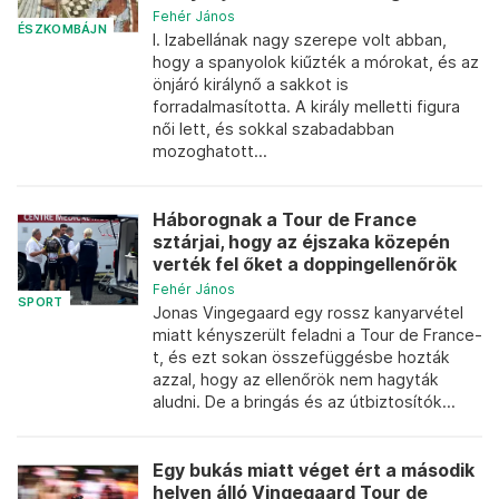
Fehér János
ÉSZKOMBÁJN
I. Izabellának nagy szerepe volt abban,
hogy a spanyolok kiűzték a mórokat, és az
önjáró királynő a sakkot is
forradalmasította. A király melletti figura
női lett, és sokkal szabadabban
mozoghatott...
Háborognak a Tour de France
sztárjai, hogy az éjszaka közepén
verték fel őket a doppingellenőrök
Fehér János
SPORT
Jonas Vingegaard egy rossz kanyarvétel
miatt kényszerült feladni a Tour de France-
t, és ezt sokan összefüggésbe hozták
azzal, hogy az ellenőrök nem hagyták
aludni. De a bringás és az útbiztosítók...
Egy bukás miatt véget ért a második
helyen álló Vingegaard Tour de