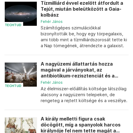
Tízmilliárd évvel ezelőtt átfordult a
Tejút, miután beleütközött a Gaia-
kolbász
Fehér János
TECHTUD
Számítógépes szimulációkkal
bizonyították be, hogy egy törpegalaxis,
ami több mint a tízmilliárdszorosát tette ki
a Nap tömegének, átrendezte a galaxist.
A nagyüzemi állattartás hozza
magával a járványokat, az
antibiotikum-rezisztenciát és a...
Fehér János
TECHTUD
Az élelmiszer-előállítás költsége látszólag
alacsony a nagyüzemi telepeken, de
rengeteg a rejtett költsége és a veszélye.
A király melletti figura csak
döcögött, míg a spanyolok harcos
királynője fel nem tette magát a...