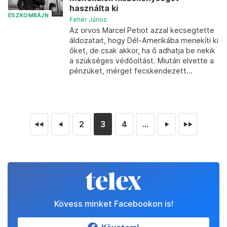
használta ki
ÉSZKOMBÁJN
Fehér János
Az orvos Marcel Petiot azzal kecsegtette
áldozatait, hogy Dél-Amerikába menekíti ki
őket, de csak akkor, ha ő adhatja be nekik
a szükséges védőoltást. Miután elvette a
pénzüket, mérget fecskendezett...
2
3
4
...
◄◄
◄
►
►►
Kövess minket Facebookon is!