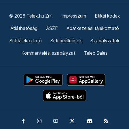
© 2026 Telex.hu Zrt.
Impresszum
Etikai kódex
Átláthatóság
ÁSZF
Adatkezelési tájékoztató
Sütitájékoztató
Süti beállítások
Szabályzatok
Kommentelési szabályzat
Telex Sales