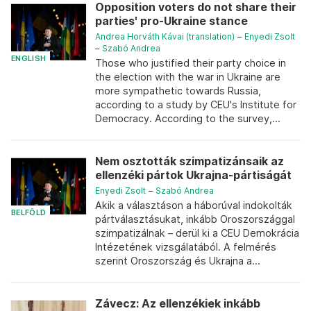
Opposition voters do not share their
parties' pro-Ukraine stance
Andrea Horváth Kávai (translation)
–
Enyedi Zsolt
–
Szabó Andrea
ENGLISH
Those who justified their party choice in
the election with the war in Ukraine are
more sympathetic towards Russia,
according to a study by CEU's Institute for
Democracy. According to the survey,...
Nem osztották szimpatizánsaik az
ellenzéki pártok Ukrajna-pártiságát
Enyedi Zsolt
–
Szabó Andrea
Akik a választáson a háborúval indokolták
BELFÖLD
pártválasztásukat, inkább Oroszországgal
szimpatizálnak – derül ki a CEU Demokrácia
Intézetének vizsgálatából. A felmérés
szerint Oroszország és Ukrajna a...
Závecz: Az ellenzékiek inkább