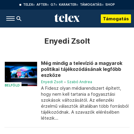
TELEX
AFTER
G7
KARAKTER
TÁMOGATÁS
SHOP
Támogatás
Enyedi Zsolt
Még mindig a televízió a magyarok
politikai tájékozódásának legfőbb
eszköze
Enyedi Zsolt
–
Szabó Andrea
BELFÖLD
A Fidesz olyan médiarendszert épített,
hogy nem kell tartania a fogyasztási
szokások változásától. Az ellenzéki
érzelmű választók általában több forrásból
tájékozódnak. A szavazók elérésében
létezik...