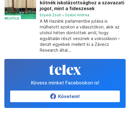
kötnék iskolázottsághoz a szavazati
jogot, mint a fideszesek
Enyedi Zsolt
–
Szabó Andrea
BELFÖLD
A Mi Hazánk parlamentbe jutása is
múlhatott azokon a választókon, akik az
utolsó héten döntöttek arról, hogy
egyáltalán részt vesznek a voksoláson –
derült egyebek mellett ki a Závecz
Research által...
Kövess minket Facebookon is!
Követem!