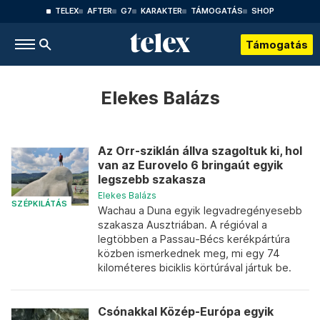
TELEX
AFTER
G7
KARAKTER
TÁMOGATÁS
SHOP
Támogatás
Elekes Balázs
Az Orr-sziklán állva szagoltuk ki, hol
van az Eurovelo 6 bringaút egyik
legszebb szakasza
Elekes Balázs
SZÉPKILÁTÁS
Wachau a Duna egyik legvadregényesebb
szakasza Ausztriában. A régióval a
legtöbben a Passau-Bécs kerékpártúra
közben ismerkednek meg, mi egy 74
kilométeres biciklis körtúrával jártuk be.
Csónakkal Közép-Európa egyik