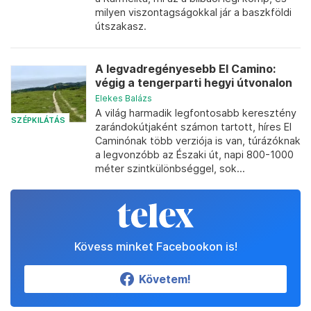
milyen viszontagságokkal jár a baszkföldi
útszakasz.
A legvadregényesebb El Camino:
végig a tengerparti hegyi útvonalon
Elekes Balázs
A világ harmadik legfontosabb keresztény
SZÉPKILÁTÁS
zarándokútjaként számon tartott, híres El
Caminónak több verziója is van, túrázóknak
a legvonzóbb az Északi út, napi 800-1000
méter szintkülönbséggel, sok...
Kövess minket Facebookon is!
Követem!