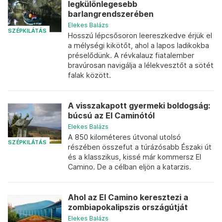
legkülönlegesebb
barlangrendszerében
Elekes Balázs
SZÉPKILÁTÁS
Hosszú lépcsősoron leereszkedve érjük el
a mélységi kikötőt, ahol a lapos ladikokba
préselődünk. A révkalauz fiatalember
bravúrosan navigálja a lélekvesztőt a sötét
falak között.
A visszakapott gyermeki boldogság:
búcsú az El Caminótól
Elekes Balázs
A 850 kilométeres útvonal utolsó
SZÉPKILÁTÁS
részében összefut a túrázósabb Északi út
és a klasszikus, kissé már kommersz El
Camino. De a célban eljön a katarzis.
Ahol az El Camino keresztezi a
zombiapokalipszis országútját
Elekes Balázs