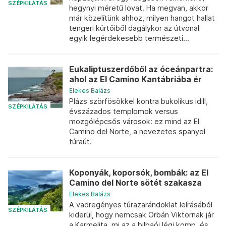
SZÉPKILÁTÁS
hegynyi méretű lovat. Ha megvan, akkor
már közelítünk ahhoz, milyen hangot hallat
tengeri kürtőiből dagálykor az útvonal
egyik legérdekesebb természeti...
Eukaliptuszerdőből az óceánpartra:
ahol az El Camino Kantábriába ér
Elekes Balázs
Plázs szörfösökkel kontra bukolikus idill,
SZÉPKILÁTÁS
évszázados templomok versus
mozgólépcsős városok: ez mind az El
Camino del Norte, a nevezetes spanyol
túraút.
Koponyák, koporsók, bombák: az El
Camino del Norte sötét szakasza
Elekes Balázs
A vadregényes túrazarándoklat leírásából
SZÉPKILÁTÁS
kiderül, hogy nemcsak Orbán Viktornak jár
a Karmelita, mi az a bilbaói légi komp, és