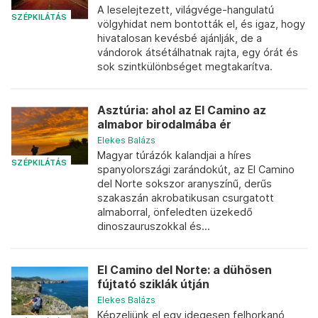
A leselejtezett, világvége-hangulatú
SZÉPKILÁTÁS
völgyhidat nem bontották el, és igaz, hogy
hivatalosan kevésbé ajánlják, de a
vándorok átsétálhatnak rajta, egy órát és
sok szintkülönbséget megtakarítva.
Asztúria: ahol az El Camino az
almabor birodalmába ér
Elekes Balázs
Magyar túrázók kalandjai a híres
SZÉPKILÁTÁS
spanyolországi zarándokút, az El Camino
del Norte sokszor aranyszínű, derűs
szakaszán akrobatikusan csurgatott
almaborral, önfeledten üzekedő
dinoszauruszokkal és...
El Camino del Norte: a dühösen
fújtató sziklák útján
Elekes Balázs
Képzeljünk el egy idegesen felhorkanó,