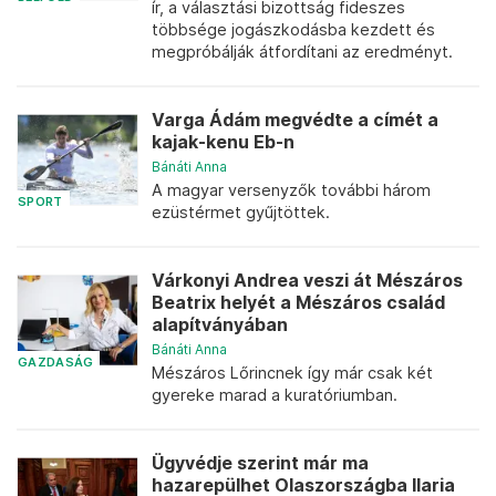
ír, a választási bizottság fideszes
többsége jogászkodásba kezdett és
megpróbálják átfordítani az eredményt.
Varga Ádám megvédte a címét a
kajak-kenu Eb-n
Bánáti Anna
A magyar versenyzők további három
SPORT
ezüstérmet gyűjtöttek.
Várkonyi Andrea veszi át Mészáros
Beatrix helyét a Mészáros család
alapítványában
Bánáti Anna
GAZDASÁG
Mészáros Lőrincnek így már csak két
gyereke marad a kuratóriumban.
Ügyvédje szerint már ma
hazarepülhet Olaszországba Ilaria