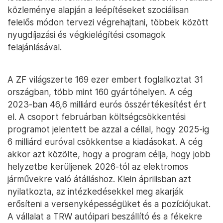
közleménye alapján a leépítéseket szociálisan
felelős módon tervezi végrehajtani, többek között
nyugdíjazási és végkielégítési csomagok
felajánlásával.
A ZF világszerte 169 ezer embert foglalkoztat 31
országban, több mint 160 gyártóhelyen. A cég
2023-ban 46,6 milliárd eurós összértékesítést ért
el. A csoport februárban költségcsökkentési
programot jelentett be azzal a céllal, hogy 2025-ig
6 milliárd euróval csökkentse a kiadásokat. A cég
akkor azt közölte, hogy a program célja, hogy jobb
helyzetbe kerüljenek 2026-tól az elektromos
járművekre való átálláshoz. Klein áprilisban azt
nyilatkozta, az intézkedésekkel meg akarják
erősíteni a versenyképességüket és a pozíciójukat.
A vállalat a TRW autóipari beszállító és a fékekre