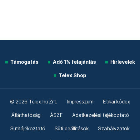
Támogatás
Adó 1% felajánlás
Hírlevelek
Telex Shop
© 2026 Telex.hu Zrt.
Impresszum
Etikai kódex
Átláthatóság
ÁSZF
Adatkezelési tájékoztató
Sütitájékoztató
Süti beállítások
Szabályzatok