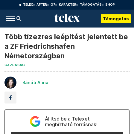
TELEX
AFTER
G7
KARAKTER
TÁMOGATÁS
SHOP
Támogatás
Több tízezres leépítést jelentett be
a ZF Friedrichshafen
Németországban
GAZDASÁG
Bánáti Anna
Állítsd be a Telexet
megbízható forrásnak!