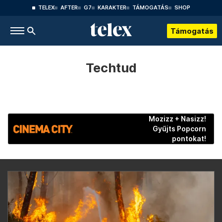
TELEX
AFTER
G7
KARAKTER
TÁMOGATÁS
SHOP
Támogatás
Techtud
Mozizz + Nasizz!
Gyűjts Popcorn
pontokat!