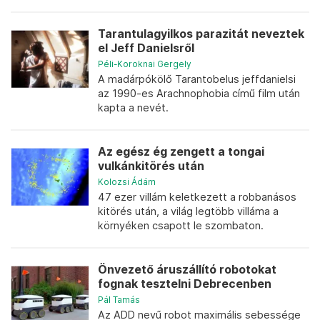
Tarantulagyilkos parazitát neveztek
el Jeff Danielsről
Péli-Koroknai Gergely
A madárpókölő Tarantobelus jeffdanielsi
az 1990-es Arachnophobia című film után
kapta a nevét.
Az egész ég zengett a tongai
vulkánkitörés után
Kolozsi Ádám
47 ezer villám keletkezett a robbanásos
kitörés után, a világ legtöbb villáma a
környéken csapott le szombaton.
Önvezető áruszállító robotokat
fognak tesztelni Debrecenben
Pál Tamás
Az ADD nevű robot maximális sebessége