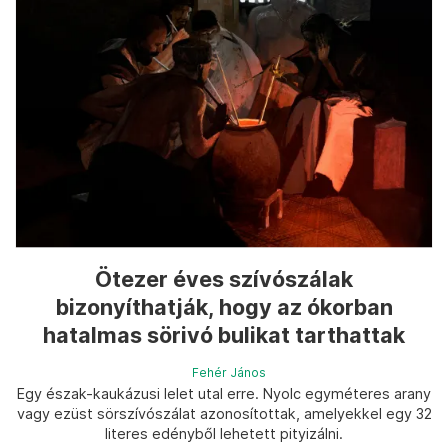
Ötezer éves szívószálak
bizonyíthatják, hogy az ókorban
hatalmas sörivó bulikat tarthattak
Fehér János
Egy észak-kaukázusi lelet utal erre. Nyolc egyméteres arany
vagy ezüst sörszívószálat azonosítottak, amelyekkel egy 32
literes edényből lehetett pityizálni.