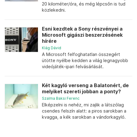
20 kilométer/óra, és még lépcsőn is tud
közlekedni.
Esni kezdtek a Sony részvényei a
Microsoft gigászi beszerzésének
hírére
Klág Dávid
A Microsoft felfoghatatlan összegért
ütötte nyélbe kedden a világ legnagyobb
videójáték-ipari felvásárlását.
Két kagyló verseng a Balatonért, de
melyiket szereti jobban a ponty?
Szalma Baksi Ferenc
Elképzelni is nehéz, mi zajlik a látszólag
csendes felszín alatt: a piros sarokban a
kvagga, a kék sarokban a vándorkagyló.