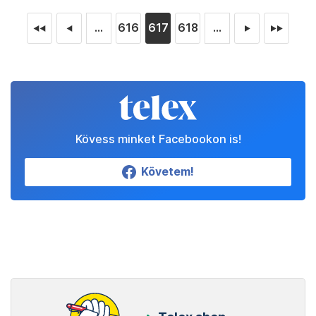
...
616
617
618
...
◄◄
◄
►
►►
Kövess minket Facebookon is!
Követem!