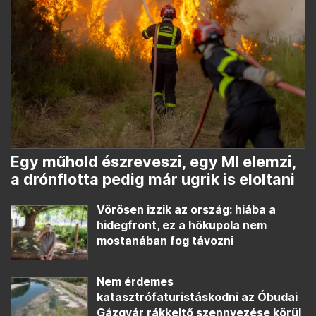
Egy műhold észreveszi, egy MI elemzi,
a drónflotta pedig már ugrik is eloltani
Vörösen izzik az ország: hiába a
hidegfront, ez a hőkupola nem
mostanában fog távozni
Nem érdemes
katasztrófaturistáskodni az Óbudai
Gázgyár rákkeltő szennyezése körül