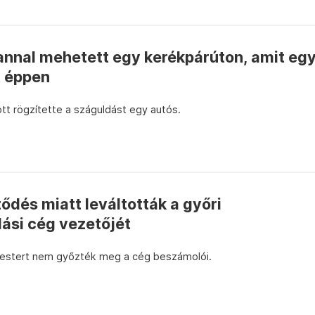
annal mehetett egy kerékpárúton, amit eg
t éppen
t rögzítette a száguldást egy autós.
ődés miatt leváltották a győri
ási cég vezetőjét
estert nem győzték meg a cég beszámolói.