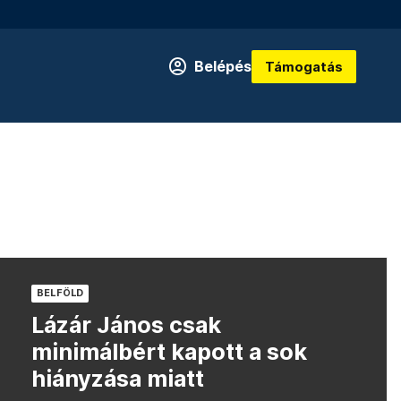
Belépés
Támogatás
BELFÖLD
Lázár János csak
minimálbért kapott a sok
hiányzása miatt