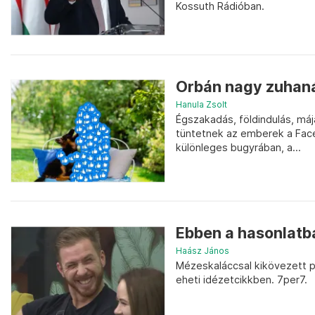
Kossuth Rádióban.
Orbán nagy zuhanás
Hanula Zsolt
Égszakadás, földindulás, m
tüntetnek az emberek a Face
különleges bugyrában, a...
Ebben a hasonlatb
Haász János
Mézeskaláccsal kikövezett po
eheti idézetcikkben. 7per7.