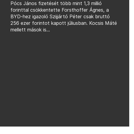
Pócs János fizetését több mint 1,3 millió
forinttal csökkentette Forsthoffer Ágnes, a
BYD-hez igazoló Szijjártó Péter csak bruttó
256 ezer forintot kapott júliusban. Kocsis Máté
mellett mások is...