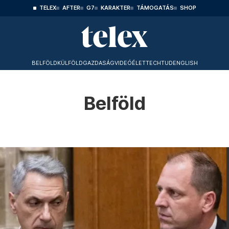
TELEX
AFTER
G7
KARAKTER
TÁMOGATÁS
SHOP
BELFÖLD
KÜLFÖLD
GAZDASÁG
VIDEÓ
ÉLET
TECHTUD
ENGLISH
Belföld