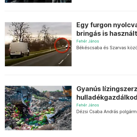
Egy furgon nyolcv
bringás is használ
Fehér János
Békéscsaba és Szarvas közöt
Gyanús lízingszerz
hulladékgazdálkod
Fehér János
Dézsi Csaba András polgárm