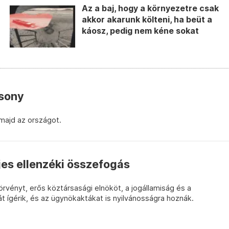
Az a baj, hogy a környezetre csak
akkor akarunk költeni, ha beüt a
káosz, pedig nem kéne sokat
csony
 majd az országot.
jes ellenzéki összefogás
törvényt, erős köztársasági elnököt, a jogállamiság és a
át ígérik, és az ügynökaktákat is nyilvánosságra hoznák.