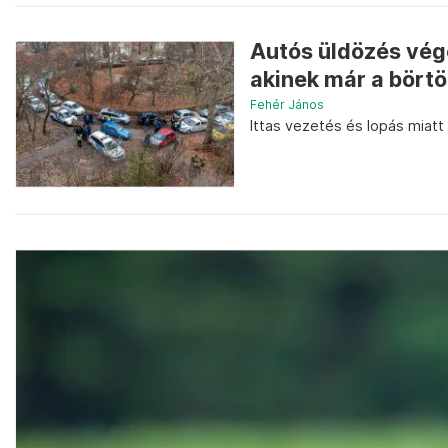
Autós üldözés végé
akinek már a börtön
Fehér János
Ittas vezetés és lopás miatt 