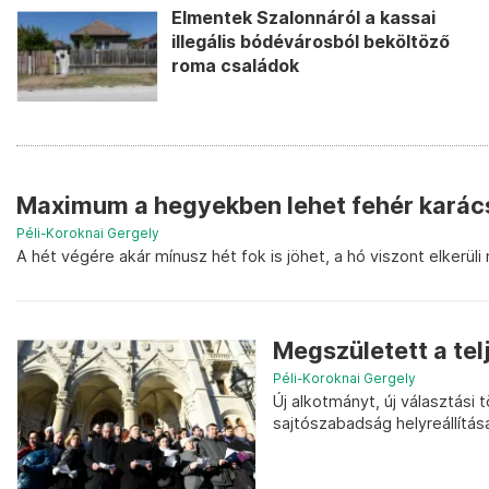
Elmentek Szalonnáról a kassai
illegális bódévárosból beköltöző
roma családok
Maximum a hegyekben lehet fehér kará
Péli-Koroknai Gergely
A hét végére akár mínusz hét fok is jöhet, a hó viszont elkerüli
Megszületett a tel
Péli-Koroknai Gergely
Új alkotmányt, új választási 
sajtószabadság helyreállítás