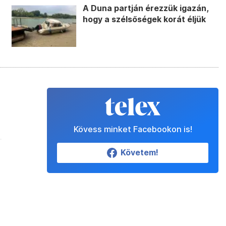
A Duna partján érezzük igazán,
hogy a szélsőségek korát éljük
Kövess minket Facebookon is!
Követem!