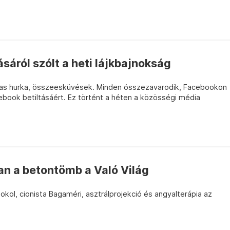
áról szólt a heti lájkbajnokság
ájas hurka, összeesküvések. Minden összezavarodik, Facebookon
book betiltásáért. Ez történt a héten a közösségi média
an a betontömb a Való Világ
kol, cionista Bagaméri, asztrálprojekció és angyalterápia az