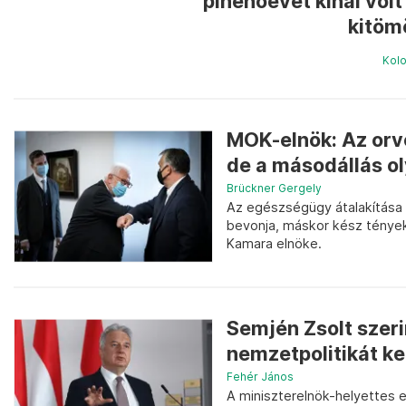
pihenőévet kínál volt
kitöm
Kol
MOK-elnök: Az orv
de a másodállás ol
Brückner Gergely
Az egészségügy átalakítása a
bevonja, máskor kész tények 
Kamara elnöke.
Semjén Zsolt szeri
nemzetpolitikát kel
Fehér János
A miniszterelnök-helyettes e