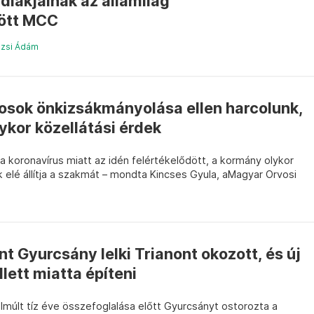
 diákjainak az államilag
ött MCC
ozsi Ádám
osok önkizsákmányolása ellen harcolunk,
ykor közellátási érdek
 koronavírus miatt az idén felértékelődött, a kormány olykor
elé állítja a szakmát – mondta Kincses Gyula, aMagyar Orvosi
nt Gyurcsány lelki Trianont okozott, és új
lett miatta építeni
lmúlt tíz éve összefoglalása előtt Gyurcsányt ostorozta a