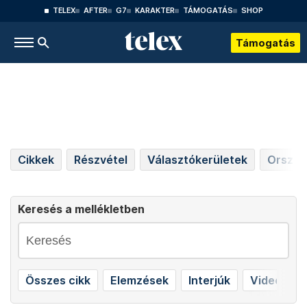
TELEX
AFTER
G7
KARAKTER
TÁMOGATÁS
SHOP
Támogatás
Cikkek
Részvétel
Választókerületek
Országo
Keresés a mellékletben
Összes cikk
Elemzések
Interjúk
Videók