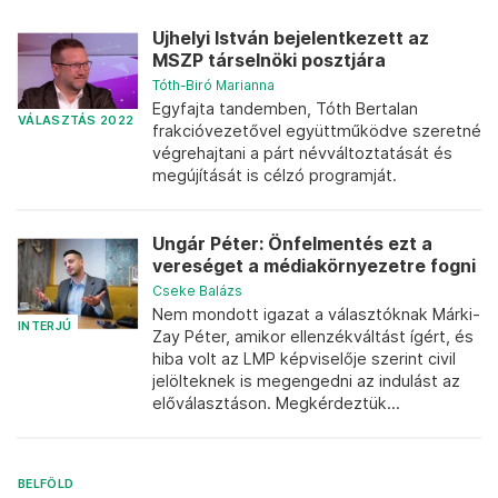
Ujhelyi István bejelentkezett az
MSZP társelnöki posztjára
Tóth-Biró Marianna
Egyfajta tandemben, Tóth Bertalan
VÁLASZTÁS 2022
frakcióvezetővel együttműködve szeretné
végrehajtani a párt névváltoztatását és
megújítását is célzó programját.
Ungár Péter: Önfelmentés ezt a
vereséget a médiakörnyezetre fogni
Cseke Balázs
Nem mondott igazat a választóknak Márki-
INTERJÚ
Zay Péter, amikor ellenzékváltást ígért, és
hiba volt az LMP képviselője szerint civil
jelölteknek is megengedni az indulást az
előválasztáson. Megkérdeztük...
BELFÖLD