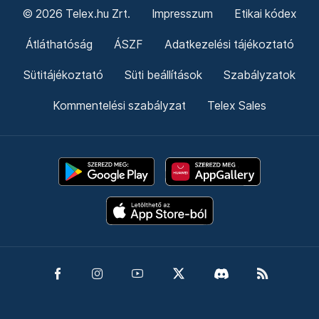
© 2026 Telex.hu Zrt.
Impresszum
Etikai kódex
Átláthatóság
ÁSZF
Adatkezelési tájékoztató
Sütitájékoztató
Süti beállítások
Szabályzatok
Kommentelési szabályzat
Telex Sales