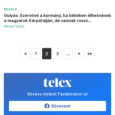
BELFÖLD
Gulyás: Szeretné a kormány, ha békében élhetnének
a magyarok Kárpátalján, de vannak rossz...
Német Tamás
1
2
3
...
◄
►
►►
Kövess minket Facebookon is!
Követem!