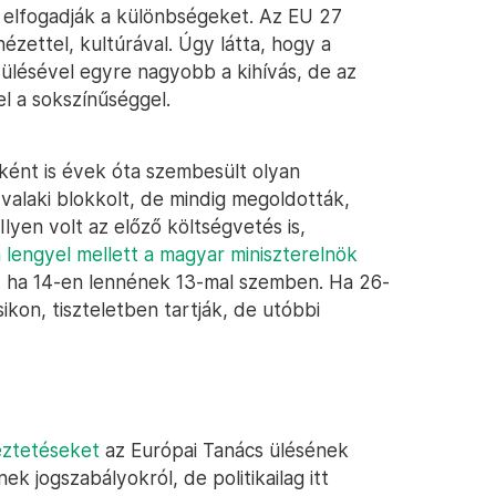
elfogadják a különbségeket. Az EU 27
ézettel, kultúrával. Úgy látta, hogy a
ülésével egyre nagyobb a kihívás, de az
el a sokszínűséggel.
ként is évek óta szembesült olyan
valaki blokkolt, de mindig megoldották,
yen volt az előző költségvetés is,
a lengyel mellett a magyar miniszterelnök
 ha 14-en lennének 13-mal szemben. Ha 26-
kon, tiszteletben tartják, de utóbbi
ztetéseket
az Európai Tanács ülésének
k jogszabályokról, de politikailag itt