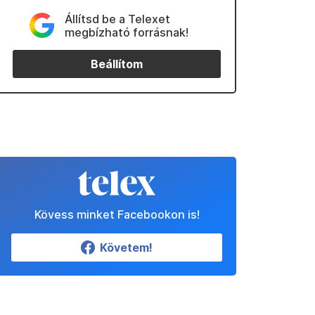
Állítsd be a Telexet
megbízható forrásnak!
Beállítom
Kövess minket Facebookon is!
Követem!