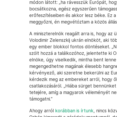
módon látott: „ha rávesszük Európát, ho
bocsátkozna, egész egyszerűen támogassa
erőfeszítéseiben és akkor lesz béke. Ez a
meggyőzni, én megvétóztam a közös állás
A miniszterelnök reagált arra is, hogy az
Volodimir Zelenszkij ukrán elnököt, aki t
egy ember blokkol fontos döntéseket. 
szólt hozzá a találkozóhoz, jelentette ki
elnöke, úgy viselkedik, mintha bent lenne
megengedhetne magának élesebb hangneme
kérvényező, aki szeretne bekerülni az E
kérdezik meg az embereket arról, hogy ők
csatlakozásáról. „Hiába sürget bennünket Z
tetejére, amíg a magyarok véleményét ne
támogatni.”
Ahogy arról
korábban is írtunk
, nincs kö