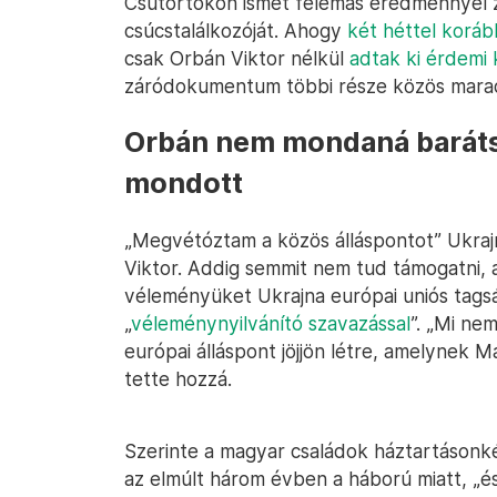
Csütörtökön ismét felemás eredménnyel z
csúcstalálkozóját. Ahogy
két héttel korá
csak Orbán Viktor nélkül
adtak ki érdemi
záródokumentum többi része közös mara
Orbán nem mondaná baráts
mondott
„Megvétóztam a közös álláspontot” Ukraj
Viktor. Addig semmit nem tud támogatni,
véleményüket Ukrajna európai uniós tagsá
„
véleménynyilvánító szavazással
”. „Mi ne
európai álláspont jöjjön létre, amelynek M
tette hozzá.
Szerinte a magyar családok háztartásonként
az elmúlt három évben a háború miatt, „és