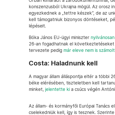
Orbán kimaradt a záródokumentumnál, de az
konszenzusból Ukrajna mögül. Az orosz inv
egyezkednek a „tettre készek”, de az un
kell támogatniuk bizonyos döntéseket, pé
lépéseit.
Bóka János EU-ügyi miniszter
nyilvánosan 
26-an fogadhatnak el következtetéseket 
tervezete pedig
már eleve nem is számol
Costa: Haladnunk kell
A magyar állam álláspontja eltér a többi 
béke elérésében, tiszteletben kell tarta
minket,
jelentette ki
a csúcs végén Antóni
Az állam- és kormányfői Európai Tanács e
cselekedniük kell, így is tesznek. Szeri