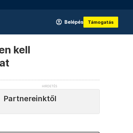
Belépés
Támogatás
en kell
at
Partnereinktől