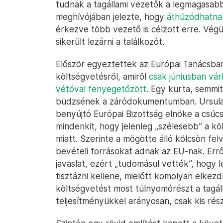
tudnak a tagállami vezetők a legmagasabb
meghívójában jelezte, hogy
áthúzódhatna
érkezve több vezető is célzott erre. Végü
sikerült lezárni a találkozót.
Először egyeztettek az Európai Tanácsba
költségvetésről, amiről
csak júniusban várh
vétóval fenyegetőzött
. Egy kurta, semmi
büdzsének a záródokumentumban. Ursula v
benyújtó Európai Bizottság elnöke a csúcs
mindenkit, hogy jelenleg „szélesebb” a köl
miatt. Szerinte a mögötte álló kölcsön fel
bevételi forrásokat adnak az EU-nak. Errő
javaslat, ezért „tudomásul vették”, hogy 
tisztázni kellene, mielőtt komolyan elkez
költségvetést most túlnyomórészt a tagál
teljesítményükkel arányosan, csak kis rész