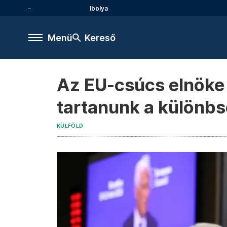
Ibolya
Menü
Kereső
Az EU-csúcs elnöke O
tartanunk a különbs
KÜLFÖLD