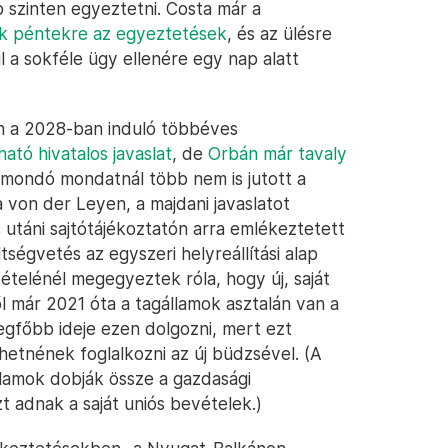
 szinten egyeztetni. Costa már a
k péntekre az egyeztetések
, és az ülésre
l a sokféle ügy ellenére egy nap alatt
n a 2028-ban induló többéves
ató hivatalos javaslat
, de
Orbán már tavaly
tmondó mondatnál több nem is jutott a
on der Leyen, a majdani javaslatot
 utáni sajtótájékoztatón arra emlékeztetett
tségvetés az egyszeri helyreállítási alap
vételénél megegyeztek róla, hogy új, saját
l már 2021 óta a tagállamok asztalán van a
legfőbb ideje ezen dolgozni, mert ezt
dhetnének foglalkozni az új büdzsével. (A
lamok dobják össze a gazdasági
t adnak a saját uniós bevételek.)