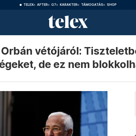
TELEX
AFTER
G7
KARAKTER
TÁMOGATÁS
SHOP
rbán vétójáról: Tiszteletb
égeket, de ez nem blokkolh