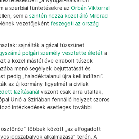
etkeztetésekben „a Nyugat-Balkánon
m a szerbiai tüntetésekre az
Orbán Viktorral
ellen, sem a
szintén hozzá közel álló Milorad
felének vezetőjeként
feszegeti az ország
aztak: sajnálták a gázai tűzszünet
gyszámú polgári személy vesztette életét
a
zt a közel másfél éve elrabolt túszok
ázába menő segélyek bejuttatását és
t pedig „haladéktalanul újra kell indítani”.
vták az új kormány figyelmét a civilek
ett lazításánál
viszont csak arra utaltak,
ópai Unió a Szíriában fennálló helyzet szoros
átozó intézkedések esetleges további
a ösztönöz” többek között „az elfogadott
lyos jogszabályok alkalmazása” terén. A