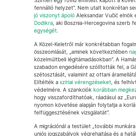
Szintén egy rövid említést kapott a köv
fennálló helyzet”. Nem utalt konkrétan se
jó viszonyt ápoló
Aleksandar Vučić elnök 
Dodikra
, aki Bosznia-Hercegovina szerb 
egységét
.
A Közel-Keletről már konkrétabban fogalm
összeomlását, „aminek következtében
na
közelmúltbeli légitámadásokban”. A Hamás
szabadon engedésére szólították fel, a G
szétosztását, valamint az ottani áramellátás
Elítélték a
szíriai vérengzéseket
, és felhí
védelmére. A szankciók
korábban megkezd
hogy visszafordíthatóak, ráadásul az „Eur
nyomon követése alapján folytatja a korl
felfüggesztésének vizsgálatát”.
A migrációnál a testület „további munkár
uniós jogszabályok végrehajtása és a hatá