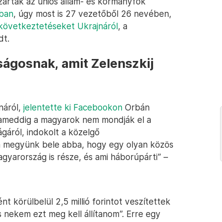
árták az uniós állam- és kormányfők
bban
, úgy most is 27 vezetőből 26 nevében,
 következtetéseket Ukrajnáról
, a
dt.
ágosnak, amit Zelenszkij
náról,
jelentette ki Facebookon
Orbán
 ameddig a magyarok nem mondják el a
gáról, indokolt a közelgő
m megyünk bele abba, hogy egy olyan közös
agyarország is része, és ami háborúpárti” –
 körülbelül 2,5 millió forintot veszítettek
 nekem ezt meg kell állítanom”. Erre egy