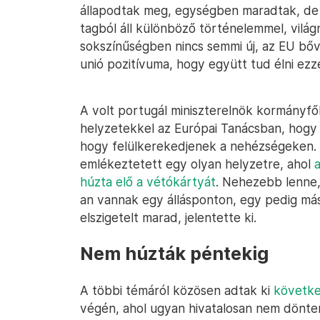
állapodtak meg, egységben maradtak, de 
tagból áll különböző történelemmel, világn
sokszínűségben nincs semmi új, az EU bőv
unió pozitívuma, hogy együtt tud élni ezz
A volt portugál miniszterelnök kormányfő
helyzetekkel az Európai Tanácsban, hogy 
hogy felülkerekedjenek a nehézségeken. Il
emlékeztetett egy olyan helyzetre, ahol
húzta elő a vétókártyát
. Nehezebb lenne,
an vannak egy állásponton, egy pedig mási
elszigetelt marad, jelentette ki.
Nem húzták péntekig
A többi témáról közösen adtak ki
követke
végén, ahol ugyan hivatalosan nem döntene