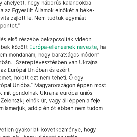
gy ahelyett, hogy háborús kalandokba
 az Egyesült Államok elnökét a béke-
 vita zajlott le. Nem tudtuk egymást
pontot.”
 ülés első részébe bekapcsolták videón
öbbek között
Európa-ellenesnek nevezte
, ha
„Nem mondanám, hogy barátságos módon”
 Orbán. „Szereptévesztésben van Ukrajna
 az Európai Unióban és ezért
t, holott ezt nem teheti. Ő egy
urópai Unióba.” Magyarországon éppen most
 mit gondolnak Ukrajna európai uniós
elenszkij elnök úr, vagy áll éppen a feje
m ismerjük, addig én őt ebben nem tudom
zvetlen gyakorlati következménye, hogy