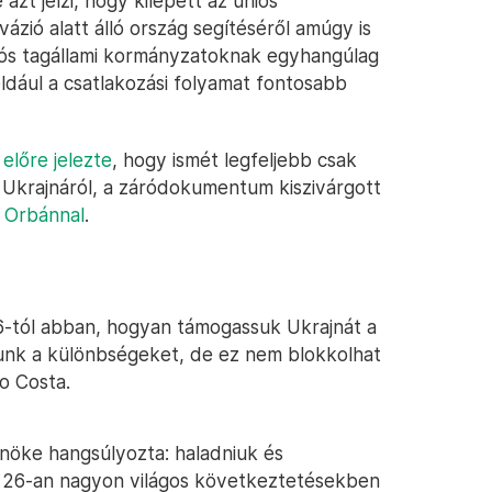
t jelzi, hogy kilépett az uniós
ázió alatt álló ország segítéséről amúgy is
iós tagállami kormányzatoknak egyhangúlag
ldául a csatlakozási folyamat fontosabb
előre jelezte
, hogy ismét legfeljebb csak
Ukrajnáról, a záródokumentum kiszivárgott
t Orbánnal
.
26-tól abban, hogyan támogassuk Ukrajnát a
nunk a különbségeket, de ez nem blokkolhat
o Costa.
lnöke hangsúlyozta: haladniuk és
nte 26-an nagyon világos következtetésekben