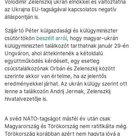
Volodimir Zelenszkij ukrán elnökkel és változtatna
az Ukrajna EU-tagságával kapcsolatos negatív
álláspontján is.
Szijjártó Péter külgazdasági és külügyminiszter
csütörtökön
beszélt arról
, hogy magyar–ukrán
külügyminiszteri találkozót tarthatnak január 29-én
Ungváron, ahol áttekintenék a kétoldalú
együttműködés kérdéseit, egy esetleg
csúcstalálkozónak Orbán és Zelenszkij között
szerinte akkor van értelme, ha az jelentős
eredményekkel járhat. Az ukrán külügy szerint ott
lenne a találkozón Andrij Jermak, Zelenszkij
hivatalvezetője is.
A svéd NATO-tagságot másfél év után csak
Magyarország és Törökország nem ratifikálta még.
Törökország korábban azért nem hagyta jóvá a