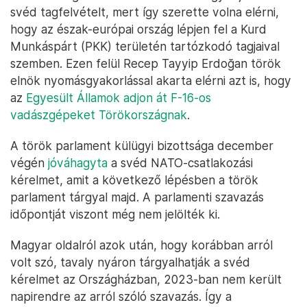
svéd tagfelvételt, mert így szerette volna elérni,
hogy az észak-európai ország lépjen fel a Kurd
Munkáspárt (PKK) területén tartózkodó tagjaival
szemben. Ezen felül Recep Tayyip Erdoğan török
elnök nyomásgyakorlással akarta elérni azt is, hogy
az
Egyesült Államok adjon át F-16-os
vadászgépeket Törökországnak
.
A török parlament külügyi bizottsága december
végén
jóváhagyta
a svéd NATO-csatlakozási
kérelmet, amit a következő lépésben a török
parlament tárgyal majd. A parlamenti szavazás
időpontját viszont még nem jelölték ki.
Magyar oldalról azok után, hogy korábban arról
volt szó, tavaly nyáron tárgyalhatják a svéd
kérelmet az Országházban, 2023-ban nem került
napirendre az arról szóló szavazás. Így a