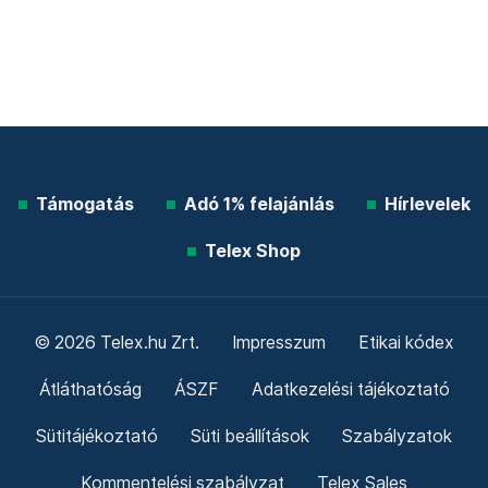
Támogatás
Adó 1% felajánlás
Hírlevelek
Telex Shop
© 2026 Telex.hu Zrt.
Impresszum
Etikai kódex
Átláthatóság
ÁSZF
Adatkezelési tájékoztató
Sütitájékoztató
Süti beállítások
Szabályzatok
Kommentelési szabályzat
Telex Sales