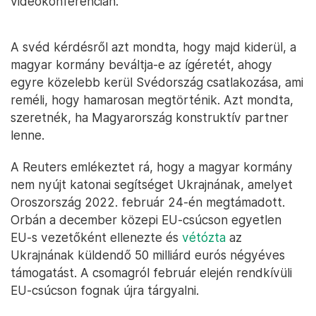
videókonferencián.
A svéd kérdésről azt mondta, hogy majd kiderül, a
magyar kormány beváltja-e az ígéretét, ahogy
egyre közelebb kerül Svédország csatlakozása, ami
reméli, hogy hamarosan megtörténik. Azt mondta,
szeretnék, ha Magyarország konstruktív partner
lenne.
A Reuters emlékeztet rá, hogy a magyar kormány
nem nyújt katonai segítséget Ukrajnának, amelyet
Oroszország 2022. február 24-én megtámadott.
Orbán a december közepi EU-csúcson egyetlen
EU-s vezetőként ellenezte és
vétózta
az
Ukrajnának küldendő 50 milliárd eurós négyéves
támogatást. A csomagról február elején rendkívüli
EU-csúcson fognak újra tárgyalni.