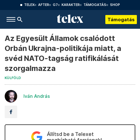
TELEX
AFTER
G7
KARAKTER
TÁMOGATÁS
SHOP
Támogatás
Az Egyesült Államok csalódott
Orbán Ukrajna-politikája miatt, a
svéd NATO-tagság ratifikálását
szorgalmazza
KÜLFÖLD
Iván András
Állítsd be a Telexet