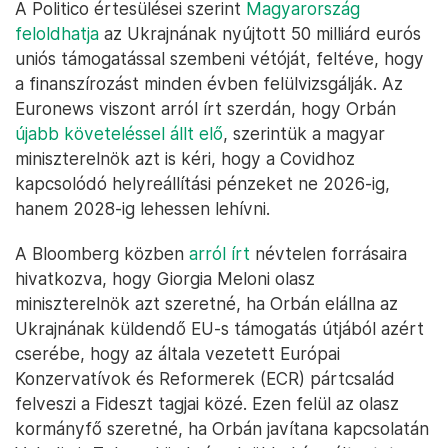
A Politico értesülései szerint
Magyarország
feloldhatja
az Ukrajnának nyújtott 50 milliárd eurós
uniós támogatással szembeni vétóját, feltéve, hogy
a finanszírozást minden évben felülvizsgálják. Az
Euronews viszont arról írt szerdán, hogy Orbán
újabb követeléssel állt elő
, szerintük a magyar
miniszterelnök azt is kéri, hogy a Covidhoz
kapcsolódó helyreállítási pénzeket ne 2026-ig,
hanem 2028-ig lehessen lehívni.
A Bloomberg közben
arról írt
névtelen forrásaira
hivatkozva, hogy Giorgia Meloni olasz
miniszterelnök azt szeretné, ha Orbán elállna az
Ukrajnának küldendő EU-s támogatás útjából azért
cserébe, hogy az általa vezetett Európai
Konzervatívok és Reformerek (ECR) pártcsalád
felveszi a Fideszt tagjai közé. Ezen felül az olasz
kormányfő szeretné, ha Orbán javítana kapcsolatán