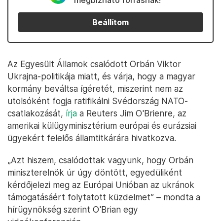
megbízható forrásnak!
Beállítom
Az Egyesült Államok csalódott Orbán Viktor
Ukrajna-politikája miatt, és várja, hogy a magyar
kormány beváltsa ígéretét, miszerint nem az
utolsóként fogja ratifikálni Svédország NATO-
csatlakozását,
írja
a Reuters Jim O'Brienre, az
amerikai külügyminisztérium európai és eurázsiai
ügyekért felelős államtitkárára hivatkozva.
„Azt hiszem, csalódottak vagyunk, hogy Orbán
miniszterelnök úr úgy döntött, egyedüliként
kérdőjelezi meg az Európai Unióban az ukránok
támogatásáért folytatott küzdelmet” – mondta a
hírügynökség szerint O'Brian egy