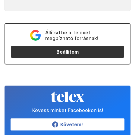
Állítsd be a Telexet
megbízható forrásnak!
Beállítom
Kövess minket Facebookon is!
Követem!