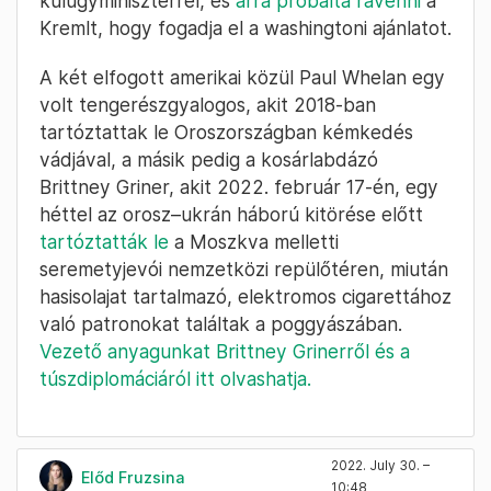
külügyminiszterrel, és
arra próbálta rávenni
a
Kremlt, hogy fogadja el a washingtoni ajánlatot.
A két elfogott amerikai közül Paul Whelan egy
volt tengerészgyalogos, akit 2018-ban
tartóztattak le Oroszországban kémkedés
vádjával, a másik pedig a kosárlabdázó
Brittney Griner, akit 2022. február 17-én, egy
héttel az orosz–ukrán háború kitörése előtt
tartóztatták le
a Moszkva melletti
seremetyjevói nemzetközi repülőtéren, miután
hasisolajat tartalmazó, elektromos cigarettához
való patronokat találtak a poggyászában.
Vezető anyagunkat Brittney Grinerről és a
túszdiplomáciáról itt olvashatja.
2022. July 30. –
Előd Fruzsina
10:48