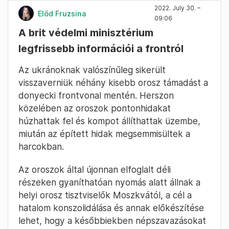
2022. July 30. –
Előd Fruzsina
09:06
A brit védelmi minisztérium
legfrissebb információi a frontról
Az ukránoknak valószínűleg sikerült
visszaverniük néhány kisebb orosz támadást a
donyecki frontvonal mentén. Herszon
közelében az oroszok pontonhidakat
húzhattak fel és kompot állíthattak üzembe,
miután az épített hidak megsemmisültek a
harcokban.
Az oroszok által újonnan elfoglalt déli
részeken gyaníthatóan nyomás alatt állnak a
helyi orosz tisztviselők Moszkvától, a cél a
hatalom konszolidálása és annak előkészítése
lehet, hogy a későbbiekben népszavazásokat