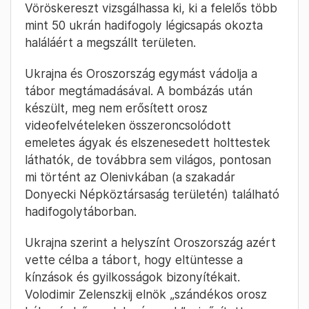
Vöröskereszt vizsgálhassa ki, ki a felelős több
mint 50 ukrán hadifogoly légicsapás okozta
haláláért a megszállt területen.
Ukrajna és Oroszország egymást vádolja a
tábor megtámadásával. A bombázás után
készült, meg nem erősített orosz
videofelvételeken összeroncsolódott
emeletes ágyak és elszenesedett holttestek
láthatók, de továbbra sem világos, pontosan
mi történt az Olenivkában (a szakadár
Donyecki Népköztársaság területén) található
hadifogolytáborban.
Ukrajna szerint a helyszínt Oroszország azért
vette célba a tábort, hogy eltüntesse a
kínzások és gyilkosságok bizonyítékait.
Volodimir Zelenszkij elnök „szándékos orosz