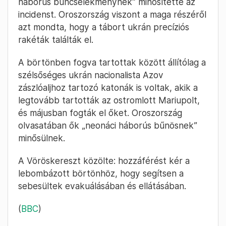
háborús bűncselekménynek” minősítette az
incidenst. Oroszország viszont a maga részéről
azt mondta, hogy a tábort ukrán precíziós
rakéták találták el.
A börtönben fogva tartottak között állítólag a
szélsőséges ukrán nacionalista Azov
zászlóaljhoz tartozó katonák is voltak, akik a
legtovább tartották az ostromlott Mariupolt,
és májusban fogták el őket. Oroszország
olvasatában ők „neonáci háborús bűnösnek”
minősülnek.
A Vöröskereszt közölte: hozzáférést kér a
lebombázott börtönhöz, hogy segítsen a
sebesültek evakuálásában és ellátásában.
(
BBC
)