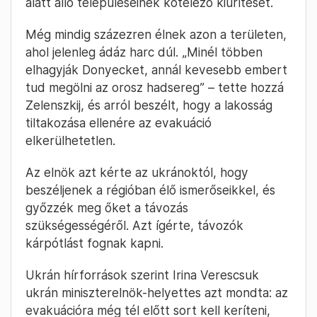
alatt álló településeinek kötelező kiürítését.
Még mindig százezren élnek azon a területen,
ahol jelenleg ádáz harc dúl. „Minél többen
elhagyják Donyecket, annál kevesebb embert
tud megölni az orosz hadsereg” – tette hozzá
Zelenszkij, és arról beszélt, hogy a lakosság
tiltakozása ellenére az evakuáció
elkerülhetetlen.
Az elnök azt kérte az ukránoktól, hogy
beszéljenek a régióban élő ismerőseikkel, és
győzzék meg őket a távozás
szükségességéről. Azt ígérte, távozók
kárpótlást fognak kapni.
Ukrán hírforrások szerint Irina Verescsuk
ukrán miniszterelnök-helyettes azt mondta: az
evakuációra még tél előtt sort kell keríteni,