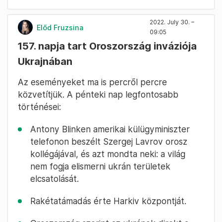
2022. July 30. –
Előd Fruzsina
09:05
157. napja tart Oroszország inváziója
Ukrajnában
Az eseményeket ma is percről percre
közvetítjük. A pénteki nap legfontosabb
történései:
Antony Blinken amerikai külügyminiszter
telefonon beszélt Szergej Lavrov orosz
kollégájával, és azt mondta neki: a világ
nem fogja elismerni ukrán területek
elcsatolását.
Rakétatámadás érte Harkiv központját.