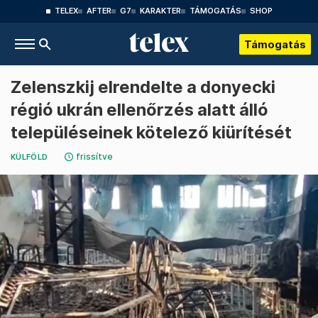
TELEX
AFTER
G7
KARAKTER
TÁMOGATÁS
SHOP
Támogatás
Zelenszkij elrendelte a donyecki
régió ukrán ellenőrzés alatt álló
településeinek kötelező kiürítését
frissítve
KÜLFÖLD