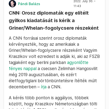
2022. July 30. –
Pándi Balázs
11:43
CNN: Orosz diplomaták egy elítélt
gyilkos kiadatását is kérik a
Griner/Whelan-fogolycsere részeként
A CNN forrásai szerint orosz diplomaták
kérvényezték, hogy az amerikaiak a
Griner/Whelan-fogolycsere részeként Vagyim
Kraszikov volt ezredest is adják ki, aki az FSZB
tagjaként egy berlini parkban
agyonlőtte
fényes nappal
a csecsen Zelimhan Hangosvilit
még 2019 augusztusában, és ezért
életfogytiglani börtönbüntetésre ítélték múlt
decemberben –
írja
a CNN.
A kérés több ponton is aggályos, többek
között, hogy Kraszikov Németországban tölti