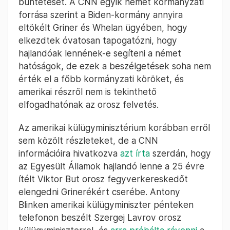
büntetését. A CNN egyik német kormányzati
forrása szerint a Biden-kormány annyira
eltökélt Griner és Whelan ügyében, hogy
elkezdtek óvatosan tapogatózni, hogy
hajlandóak lennének-e segíteni a német
hatóságok, de ezek a beszélgetések soha nem
érték el a főbb kormányzati köröket, és
amerikai részről nem is tekinthető
elfogadhatónak az orosz felvetés.
Az amerikai külügyminisztérium korábban erről
sem közölt részleteket, de a CNN
információira hivatkozva
azt írta
szerdán, hogy
az Egyesült Államok hajlandó lenne a 25 évre
ítélt Viktor But orosz fegyverkereskedőt
elengedni Grinerékért cserébe. Antony
Blinken amerikai külügyminiszter pénteken
telefonon beszélt Szergej Lavrov orosz