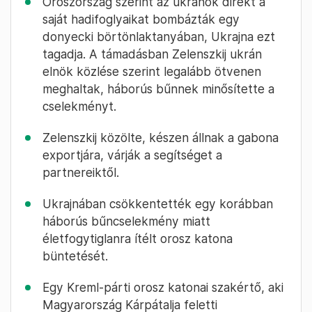
Oroszország szerint az ukránok direkt a
saját hadifoglyaikat bombázták egy
donyecki börtönlaktanyában, Ukrajna ezt
tagadja. A támadásban Zelenszkij ukrán
elnök közlése szerint legalább ötvenen
meghaltak, háborús bűnnek minősítette a
cselekményt.
Zelenszkij közölte, készen állnak a gabona
exportjára, várják a segítséget a
partnereiktől.
Ukrajnában csökkentették egy korábban
háborús bűncselekmény miatt
életfogytiglanra ítélt orosz katona
büntetését.
Egy Kreml-párti orosz katonai szakértő, aki
Magyarország Kárpátalja feletti