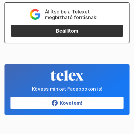
Állítsd be a Telexet
megbízható forrásnak!
Beállítom
Kövess minket Facebookon is!
Követem!