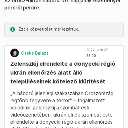
Az orosz-ukrán háború 157. napjának eseményei
percről percre.
Ezt a közvetítést már lezártuk.
2022. July 30. –
Cseke Balázs
23:00
Zelenszkij elrendelte a donyecki régió
ukrán ellenőrzés alatt álló
településeinek kötelező kiürítését
„A háború jelenlegi szakaszában Oroszország
legfőbb fegyvere a terror” – fogalmazott
Volodimir Zelenszkij a szombat esti
videóüzenetében. ukrán elnök szombat este
elrendelte a donyecki régió ukrán ellenőrzés