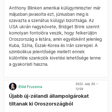
Anthony Blinken amerikai külügyminiszter már
májusban javasolta ezt, júniusban meg is
szavazta a szenátus külügyi bizottsága. Az
USA ukrán nagykövete, Bridget Brink szerint
komolyan fontolóra veszik, hogy felkerüljön
Oroszország a listára, amin egyébként jelenleg
Kuba, Szíria, Észak-Korea és Irán szerepel. A
szimbolikus jelentősége mellett ennek
különféle szankciók kivetési lehetősége lenne
a gyakorlati haszna.
2022. July 30. –
Előd Fruzsina
12:59
Újabb új-zélandi állampolgárokat
tiltanak ki Oroszországból