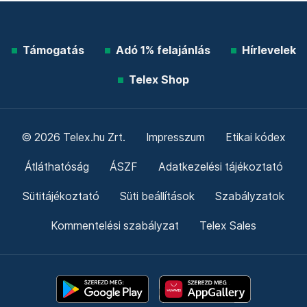
Támogatás
Adó 1% felajánlás
Hírlevelek
Telex Shop
© 2026 Telex.hu Zrt.
Impresszum
Etikai kódex
Átláthatóság
ÁSZF
Adatkezelési tájékoztató
Sütitájékoztató
Süti beállítások
Szabályzatok
Kommentelési szabályzat
Telex Sales