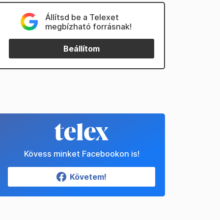
Állítsd be a Telexet
megbízható forrásnak!
Beállítom
Kövess minket Facebookon is!
Követem!