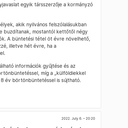
ényjavaslat egyik társszerzője a kormányzó
lyek, akik nyilvános felszólalásukban
re buzdítanak, mostantól kettőtől négy
ók. A büntetési tétel öt évre növelhető,
zé, illetve hét évre, ha a
el.
álható információk gyűjtése és az
rtönbüntetéssel, míg a „külföldiekkel
8 év börtönbüntetéssel is sújtható.
2022. July 6. – 20:20