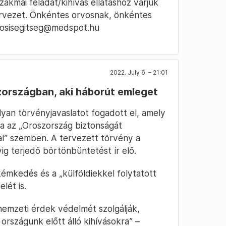
akmai feladat/kihívás ellátáshoz várjuk
zervezet. Önkéntes orvosnak, önkéntes
orvosisegitseg@medspot.hu
2022. July 6. – 21:01
zországban, aki háborút emleget
yan törvényjavaslatot fogadott el, amely
ba az „Oroszország biztonságát
al” szemben. A tervezett törvény a
g terjedő börtönbüntetést ír elő.
émkedés és a „külföldiekkel folytatott
lét is.
 nemzeti érdek védelmét szolgálják,
országunk előtt álló kihívásokra” –