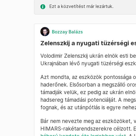
Ezt a közvetítést már lezártuk.
Bozzay Balázs
Zelenszkij a nyugati tüzérségi 
Volodimir Zelenszkij ukrán elnök esti 
Ukrajnában lévő nyugati tüzérségi es
Azt mondta, az eszközök pontossága ol
haderőnek. Elsősorban a megszálló orosz
támadják velük, ez pedig az ukrán elnö
hadsereg támadási potenciálját. A meg
fognak, és az utánpótlás is egyre nehe
Bár nem nevezte meg az eszközöket, vé
HIMARS-rakétarendszerekre célzott. E