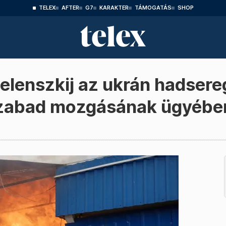
TELEX
AFTER
G7
KARAKTER
TÁMOGATÁS
SHOP
lenszkij az ukrán hadsere
szabad mozgásának ügyébe