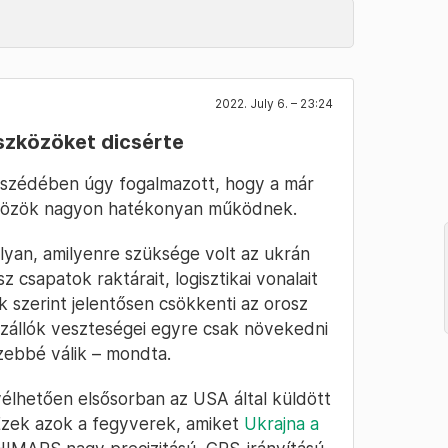
2022. July 6. – 23:24
eszközöket dicsérte
beszédében úgy fogalmazott, hogy a már
zközök nagyon hatékonyan működnek.
yan, amilyenre szüksége volt az ukrán
 csapatok raktárait, logisztikai vonalait
k szerint jelentősen csökkenti az orosz
szállók veszteségei egyre csak növekedni
zebbé válik – mondta.
lhetően elsősorban az USA által küldött
zek azok a fegyverek, amiket
Ukrajna a