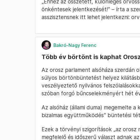
„Ehhez az összetett, különleges orvossz
önkéntesek jelentkezését!” – írta a s
asszisztensnek itt lehet jelentkezni: 
Bakró-Nagy Ferenc
Több év börtönt is kaphat Oros
Az orosz parlament alsóháza szerdán ol
súlyos börtönbüntetést helyez kilátás
veszélyeztető nyilvános felszólalásokk
szóban forgó bűncselekményért hét évi
Az alsóház (állami duma) megemelte a k
bizalmas együttműködés” büntetési téte
Ezek a törvényi szigorítások „az orosz
megfelelő és időszerű választ adnak az 