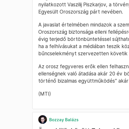
nyilatkozott Vaszilij Piszkarjov, a törv
Egyesült Oroszország párt nevében.
A javaslat értelmében mindazok a szemé
Oroszország biztonsága elleni fellépés
évig terjedő börtönbüntetéssel sújthat
ha a felhívásukat a médiában teszik köz
bűncselekményt szervezetten követik 
Az orosz fegyveres erők ellen felhaszn
ellenségnek való átadása akár 20 év bö
történő bizalmas együttműködés” akár 
(MTI)
Bozzay Balázs