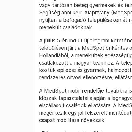
vagy tartósan beteg gyermekek és felnő
Segítség ahol kell” Alapítvány (MedSpo
nyújtani a befogadó településeken átme
menekült családoknak.
A július 5-én indult új program kereté
településen járt a MedSpot önkéntes o
Hollandiából, a menekültek egészségügy
csatlakozott a magyar teamhez. A tele
köztük epilepsziás gyermek, halmozottan
rendszeres orvosi ellenőrzésre, ellátás
A MedSpot mobil rendelője továbbra is
időszak tapasztalatai alapján a legna
elszállásolt családok ellátására. A Me
megérkezik egy jól felszerelt mentőau
csapat mobilitása növekszik.