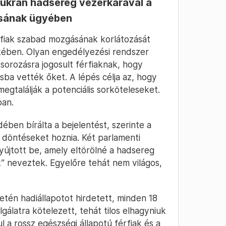
 ukrán hadsereg vezérkarával a
sának ügyében
rfiak szabad mozgásának korlátozását
kében. Olyan engedélyezési rendszer
 sorozásra jogosult férfiaknak, hogy
ásba vették őket. A lépés célja az, hogy
gtalálják a potenciális sorköteleseket.
ban.
ében bírálta a bejelentést, szerinte a
döntéseket hoznia. Két parlamenti
újtott be, amely eltörölné a hadsereg
 neveztek. Egyelőre tehát nem világos,
etén hadiállapotot hirdetett, minden 18
lgálatra kötelezett, tehát tilos elhagyniuk
l a rossz egészségi állapotú férfiak és a