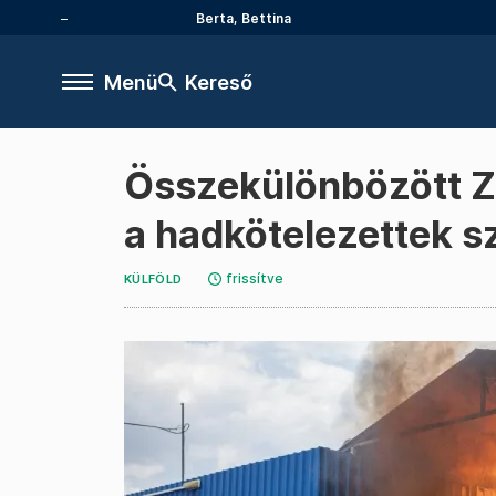
Berta, Bettina
Menü
Kereső
Összekülönbözött Ze
a hadkötelezettek 
frissítve
KÜLFÖLD