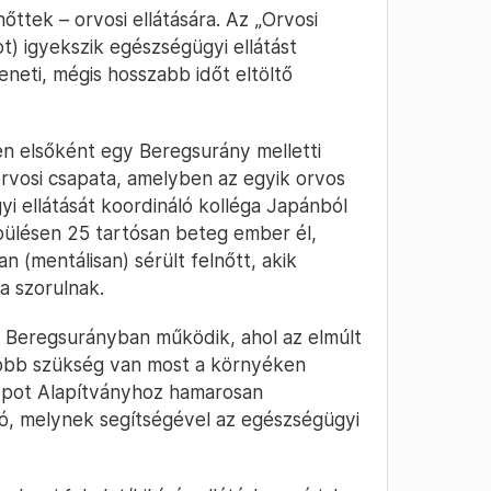
ttek – orvosi ellátására. Az „Orvosi
t) igyekszik egészségügyi ellátást
neti, mégis hosszabb időt eltöltő
ben elsőként egy Beregsurány melletti
rvosi csapata, amelyben az egyik orvos
i ellátását koordináló kolléga Japánból
pülésen 25 tartósan beteg ember él,
 (mentálisan) sérült felnőtt, akik
ra szorulnak.
 Beregsurányban működik, ahol az elmúlt
gyobb szükség van most a környéken
dSpot Alapítványhoz hamarosan
tó, melynek segítségével az egészségügyi