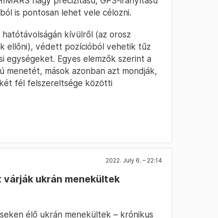
 HIMARS nagy precizitású, GPS-irányítású
ból is pontosan lehet vele célozni.
 hatótávolságán kívülről (az orosz
ellőni), védett pozícióból vehetik tűz
ási egységeket. Egyes elemzők szerint a
orú menetét, mások azonban azt mondják,
két fél felszereltsége közötti
2022. July 6. – 22:14
 várják ukrán menekültek
éseken élő ukrán menekültek – krónikus