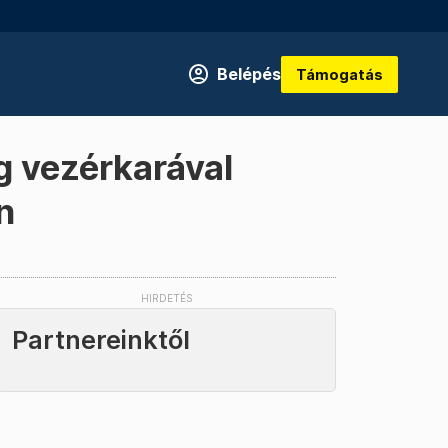
Belépés
Támogatás
g vezérkarával
n
Partnereinktől