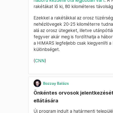
háború kezdete óta legjobban várt
. A
rakétákat lő ki, 80 kilométeres távolság
Ezekkel a rakétákkal az orosz tüzérség
nehézlövegek 20-25 kilométerre tudnak 
alá az orosz ütegeket, illetve utánpótl
fegyver akár meg is fordíthatja a háb
a HIMARS legfeljebb csak kiegyenlíti a 
különbséget.
(
CNN
)
Bozzay Balázs
Önkéntes orvosok jelentkezését
ellátására
Új program indult a határmenti települ