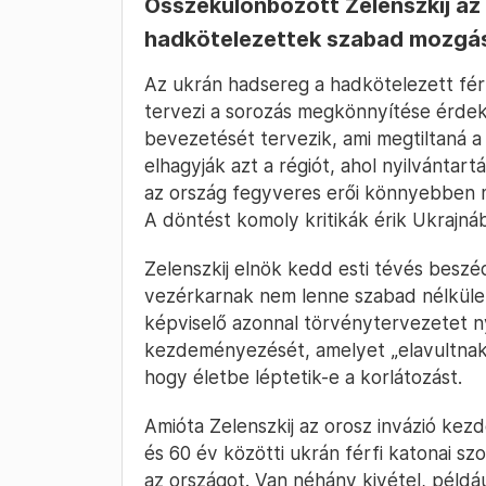
Összekülönbözött Zelenszkij az
hadkötelezettek szabad mozgá
Az ukrán hadsereg a hadkötelezett fé
tervezi a sorozás megkönnyítése érde
bevezetését tervezik, ami megtiltaná a
elhagyják azt a régiót, ahol nyilvántart
az ország fegyveres erői könnyebben me
A döntést komoly kritikák érik Ukrajná
Zelenszkij elnök kedd esti tévés beszéd
vezérkarnak nem lenne szabad nélküle 
képviselő azonnal törvénytervezetet ny
kezdeményezését, amelyet „elavultnak”
hogy életbe léptetik-e a korlátozást.
Amióta Zelenszkij az orosz invázió kezd
és 60 év közötti ukrán férfi katonai szo
az országot. Van néhány kivétel, példáu