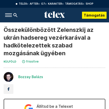
TELEX
AFTER
G7
KARAKTER
TÁMOGATÁS
SHOP
Támogatás
Összekülönbözött Zelenszkij az
ukrán hadsereg vezérkarával a
hadkötelezettek szabad
mozgásának ügyében
frissítve
KÜLFÖLD
Bozzay Balázs
Állítsd be a Telexet