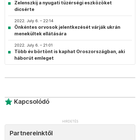
Zelenszkij a nyugati tüzérségi eszközöket
dicsérte
2022. July 6. – 22:14
Önkéntes orvosok jelentkezését várják ukrán
menekültek ellátására
2022. July 6. – 21:01
Több év börtönt is kaphat Oroszországban, aki
háborút emleget
Kapcsolódó
Partnereinktől