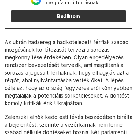
megbízható forrásnak!
Beállítom
Az ukrán hadsereg a hadkötelezett férfiak szabad
mozgásának korlátozását tervezi a sorozás
megkönnyítése érdekében. Olyan engedélyezési
rendszer bevezetését tervezik, ami megtiltaná a
sorozásra jogosult férfiaknak, hogy elhagyják azt a
régiót, ahol nyilvántartásba vették őket. A lépés
célja az, hogy az ország fegyveres erői könnyebben
megtalálják a potenciális sorköteleseket. A döntést
komoly kritikák érik Ukrajnában.
Zelenszkij elnök kedd esti tévés beszédében bírálta
a bejelentést, szerinte a vezérkarnak nem lenne
szabad nélküle döntéseket hoznia. Két parlamenti