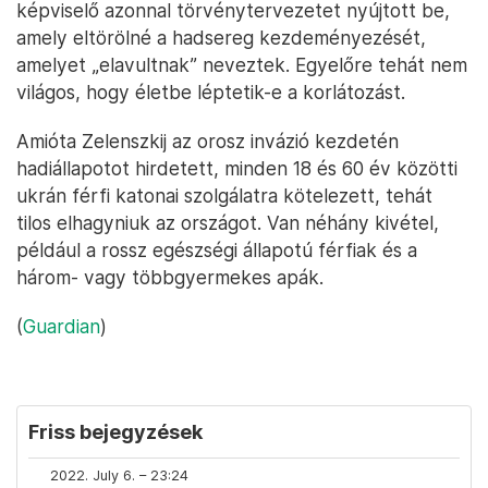
képviselő azonnal törvénytervezetet nyújtott be,
amely eltörölné a hadsereg kezdeményezését,
amelyet „elavultnak” neveztek. Egyelőre tehát nem
világos, hogy életbe léptetik-e a korlátozást.
Amióta Zelenszkij az orosz invázió kezdetén
hadiállapotot hirdetett, minden 18 és 60 év közötti
ukrán férfi katonai szolgálatra kötelezett, tehát
tilos elhagyniuk az országot. Van néhány kivétel,
például a rossz egészségi állapotú férfiak és a
három- vagy többgyermekes apák.
(
Guardian
)
Friss bejegyzések
2022. July 6. – 23:24