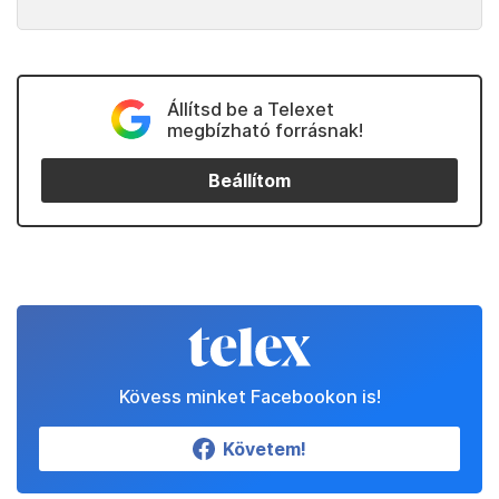
Állítsd be a Telexet
megbízható forrásnak!
Beállítom
Kövess minket Facebookon is!
Követem!