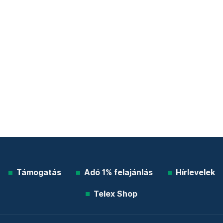
Támogatás
Adó 1% felajánlás
Hírlevelek
Telex Shop