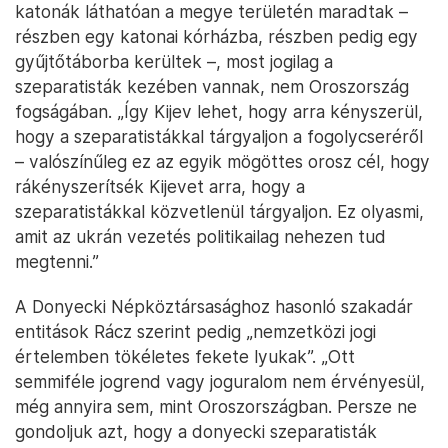
katonák láthatóan a megye területén maradtak –
részben egy katonai kórházba, részben pedig egy
gyűjtőtáborba kerültek –, most jogilag a
szeparatisták kezében vannak, nem Oroszország
fogságában. „Így Kijev lehet, hogy arra kényszerül,
hogy a szeparatistákkal tárgyaljon a fogolycseréről
– valószínűleg ez az egyik mögöttes orosz cél, hogy
rákényszerítsék Kijevet arra, hogy a
szeparatistákkal közvetlenül tárgyaljon. Ez olyasmi,
amit az ukrán vezetés politikailag nehezen tud
megtenni.”
A Donyecki Népköztársasághoz hasonló szakadár
entitások Rácz szerint pedig „nemzetközi jogi
értelemben tökéletes fekete lyukak”. „Ott
semmiféle jogrend vagy joguralom nem érvényesül,
még annyira sem, mint Oroszországban. Persze ne
gondoljuk azt, hogy a donyecki szeparatisták