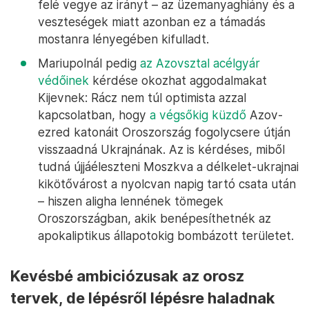
felé vegye az irányt – az üzemanyaghiány és a
veszteségek miatt azonban ez a támadás
mostanra lényegében kifulladt.
Mariupolnál pedig
az Azovsztal acélgyár
védőinek
kérdése okozhat aggodalmakat
Kijevnek: Rácz nem túl optimista azzal
kapcsolatban, hogy
a végsőkig küzdő
Azov-
ezred katonáit Oroszország fogolycsere útján
visszaadná Ukrajnának. Az is kérdéses, miből
tudná újjáéleszteni Moszkva a délkelet-ukrajnai
kikötővárost a nyolcvan napig tartó csata után
– hiszen aligha lennének tömegek
Oroszországban, akik benépesíthetnék az
apokaliptikus állapotokig bombázott területet.
Kevésbé ambiciózusak az orosz
tervek, de lépésről lépésre haladnak