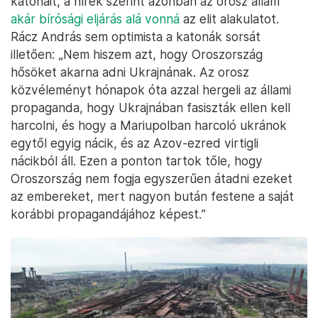
katonáit, a hírek szerint azonban az orosz állam
akár bírósági eljárás alá vonná
az elit alakulatot.
Rácz András sem optimista a katonák sorsát
illetően: „Nem hiszem azt, hogy Oroszország
hősöket akarna adni Ukrajnának. Az orosz
közvéleményt hónapok óta azzal hergeli az állami
propaganda, hogy Ukrajnában fasiszták ellen kell
harcolni, és hogy a Mariupolban harcoló ukránok
egytől egyig nácik, és az Azov-ezred virtigli
nácikból áll. Ezen a ponton tartok tőle, hogy
Oroszország nem fogja egyszerűen átadni ezeket
az embereket, mert nagyon bután festene a saját
korábbi propagandájához képest.”