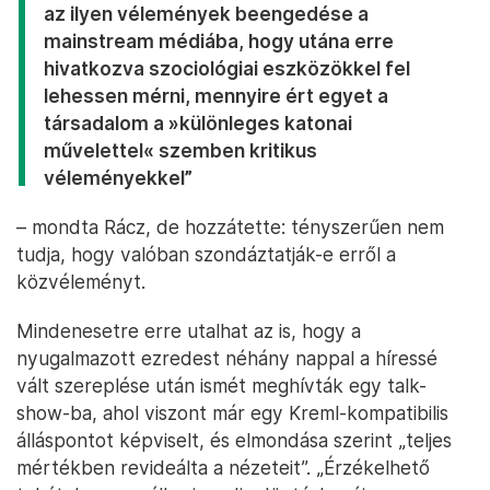
az ilyen vélemények beengedése a
mainstream médiába, hogy utána erre
hivatkozva szociológiai eszközökkel fel
lehessen mérni, mennyire ért egyet a
társadalom a »különleges katonai
művelettel« szemben kritikus
véleményekkel”
– mondta Rácz, de hozzátette: tényszerűen nem
tudja, hogy valóban szondáztatják-e erről a
közvéleményt.
Mindenesetre erre utalhat az is, hogy a
nyugalmazott ezredest néhány nappal a híressé
vált szereplése után ismét meghívták egy talk-
show-ba, ahol viszont már egy Kreml-kompatibilis
álláspontot képviselt, és elmondása szerint „teljes
mértékben revideálta a nézeteit”. „Érzékelhető