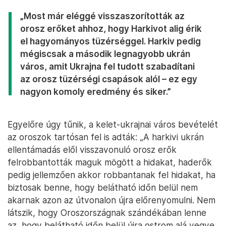
„Most már eléggé visszaszorították az
orosz erőket ahhoz, hogy Harkivot alig érik
el hagyományos tüzérséggel. Harkiv pedig
mégiscsak a második legnagyobb ukrán
város, amit Ukrajna fel tudott szabadítani
az orosz tüzérségi csapások alól – ez egy
nagyon komoly eredmény és siker.”
Egyelőre úgy tűnik, a kelet-ukrajnai város bevételét
az oroszok tartósan fel is adták: „A harkivi ukrán
ellentámadás elől visszavonuló orosz erők
felrobbantották maguk mögött a hidakat, haderők
pedig jellemzően akkor robbantanak fel hidakat, ha
biztosak benne, hogy belátható időn belül nem
akarnak azon az útvonalon újra előrenyomulni. Nem
látszik, hogy Oroszországnak szándékában lenne
az, hogy belátható időn belül újra ostrom alá vegye