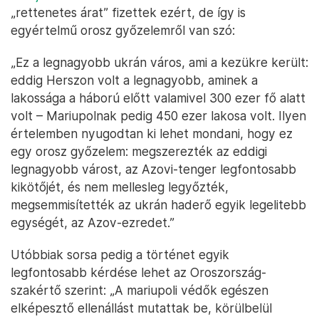
„rettenetes árat” fizettek ezért, de így is
egyértelmű orosz győzelemről van szó:
„Ez a legnagyobb ukrán város, ami a kezükre került:
eddig Herszon volt a legnagyobb, aminek a
lakossága a háború előtt valamivel 300 ezer fő alatt
volt – Mariupolnak pedig 450 ezer lakosa volt. Ilyen
értelemben nyugodtan ki lehet mondani, hogy ez
egy orosz győzelem: megszerezték az eddigi
legnagyobb várost, az Azovi-tenger legfontosabb
kikötőjét, és nem mellesleg legyőzték,
megsemmisítették az ukrán haderő egyik legelitebb
egységét, az Azov-ezredet.”
Utóbbiak sorsa pedig a történet egyik
legfontosabb kérdése lehet az Oroszország-
szakértő szerint: „A mariupoli védők egészen
elképesztő ellenállást mutattak be, körülbelül