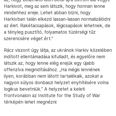
Harkivot, meg az sem látszik, hogy honnan lenne
mindehhez ereje. Lehet abban bízni, hogy
Harkivban talán elkezd lassan-lassan normalizálódni
az élet. Rakétacsapások, légicsapások lehetnek, de
a tényleg pusztító, folyamatos tüzérségi tűz
szerencsére véget ért.”
Rácz viszont úgy látja, az ukránok Harkiv közelében
indított ellentámadása kifulladt, és egyelőre nem
látszik az, hogy lenne elég erejük egy újabb
offenzíva megindításához. „Ha mégis lennének
ilyen, korábban nem látott tartalékaik, azokat a
nagyon súlyos donbaszi helyzet enyhítésére volna
logikus bevetniük.” A helyzetet a keleti
frontvonalon az Institute for the Study of War
térképén lehet megnézni: