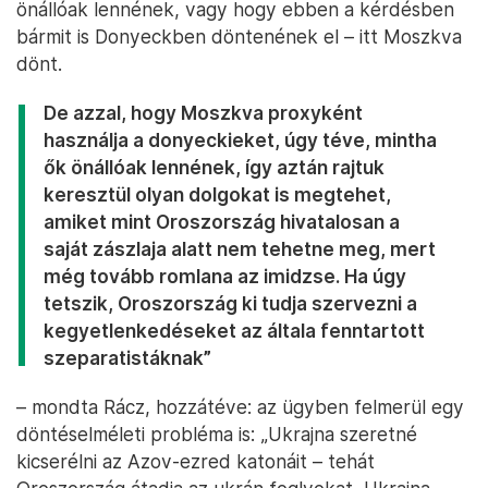
önállóak lennének, vagy hogy ebben a kérdésben
bármit is Donyeckben döntenének el – itt Moszkva
dönt.
De azzal, hogy Moszkva proxyként
használja a donyeckieket, úgy téve, mintha
ők önállóak lennének, így aztán rajtuk
keresztül olyan dolgokat is megtehet,
amiket mint Oroszország hivatalosan a
saját zászlaja alatt nem tehetne meg, mert
még tovább romlana az imidzse. Ha úgy
tetszik, Oroszország ki tudja szervezni a
kegyetlenkedéseket az általa fenntartott
szeparatistáknak”
– mondta Rácz, hozzátéve: az ügyben felmerül egy
döntéselméleti probléma is: „Ukrajna szeretné
kicserélni az Azov-ezred katonáit – tehát