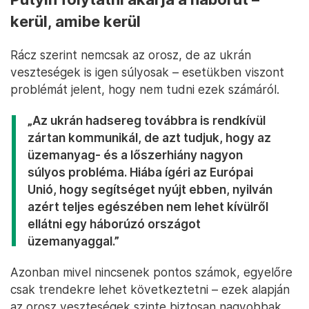
kerül, amibe kerül
Rácz szerint nemcsak az orosz, de az ukrán
veszteségek is igen súlyosak – esetükben viszont
problémát jelent, hogy nem tudni ezek számáról.
„Az ukrán hadsereg továbbra is rendkívül
zártan kommunikál, de azt tudjuk, hogy az
üzemanyag- és a lőszerhiány nagyon
súlyos probléma. Hiába ígéri az Európai
Unió, hogy segítséget nyújt ebben, nyilván
azért teljes egészében nem lehet kívülről
ellátni egy háborúzó országot
üzemanyaggal.”
Azonban mivel nincsenek pontos számok, egyelőre
csak trendekre lehet következtetni – ezek alapján
az orosz veszteségek szinte biztosan nagyobbak.