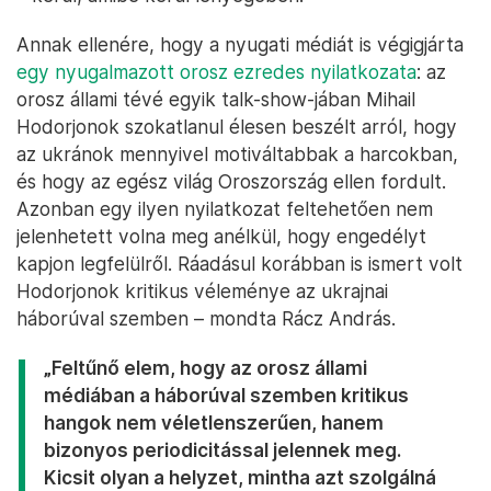
Annak ellenére, hogy a nyugati médiát is végigjárta
egy nyugalmazott orosz ezredes nyilatkozata
: az
orosz állami tévé egyik talk-show-jában Mihail
Hodorjonok szokatlanul élesen beszélt arról, hogy
az ukránok mennyivel motiváltabbak a harcokban,
és hogy az egész világ Oroszország ellen fordult.
Azonban egy ilyen nyilatkozat feltehetően nem
jelenhetett volna meg anélkül, hogy engedélyt
kapjon legfelülről. Ráadásul korábban is ismert volt
Hodorjonok kritikus véleménye az ukrajnai
háborúval szemben – mondta Rácz András.
„Feltűnő elem, hogy az orosz állami
médiában a háborúval szemben kritikus
hangok nem véletlenszerűen, hanem
bizonyos periodicitással jelennek meg.
Kicsit olyan a helyzet, mintha azt szolgálná