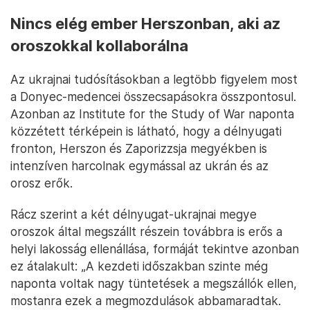
Nincs elég ember Herszonban, aki az
oroszokkal kollaborálna
Az ukrajnai tudósításokban a legtöbb figyelem most
a Donyec-medencei összecsapásokra összpontosul.
Azonban az Institute for the Study of War naponta
közzétett térképein is látható, hogy a délnyugati
fronton, Herszon és Zaporizzsja megyékben is
intenzíven harcolnak egymással az ukrán és az
orosz erők.
Rácz szerint a két délnyugat-ukrajnai megye
oroszok által megszállt részein továbbra is erős a
helyi lakosság ellenállása, formáját tekintve azonban
ez átalakult: „A kezdeti időszakban szinte még
naponta voltak nagy tüntetések a megszállók ellen,
mostanra ezek a megmozdulások abbamaradtak.