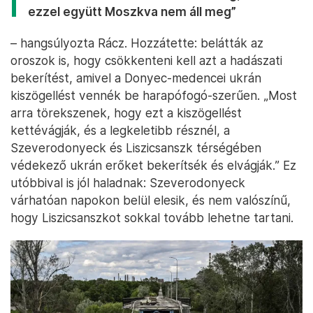
ezzel együtt Moszkva nem áll meg”
– hangsúlyozta Rácz. Hozzátette: belátták az
oroszok is, hogy csökkenteni kell azt a hadászati
bekerítést, amivel a Donyec-medencei ukrán
kiszögellést vennék be harapófogó-szerűen. „Most
arra törekszenek, hogy ezt a kiszögellést
kettévágják, és a legkeletibb résznél, a
Szeverodonyeck és Liszicsanszk térségében
védekező ukrán erőket bekerítsék és elvágják.” Ez
utóbbival is jól haladnak: Szeverodonyeck
várhatóan napokon belül elesik, és nem valószínű,
hogy Liszicsanszkot sokkal tovább lehetne tartani.