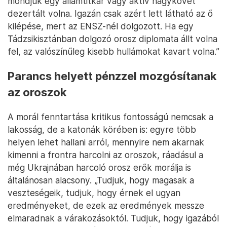
mondjuk egy államtitkár vagy aktív nagykövet
dezertált volna. Igazán csak azért lett látható az ő
kilépése, mert az ENSZ-nél dolgozott. Ha egy
Tádzsikisztánban dolgozó orosz diplomata állt volna
fel, az valószínűleg kisebb hullámokat kavart volna.”
Parancs helyett pénzzel mozgósítanak
az oroszok
A morál fenntartása kritikus fontosságú nemcsak a
lakosság, de a katonák körében is: egyre több
helyen lehet hallani arról, mennyire nem akarnak
kimenni a frontra harcolni az oroszok, ráadásul a
még Ukrajnában harcoló orosz erők morálja is
általánosan alacsony. „Tudjuk, hogy magasak a
veszteségeik, tudjuk, hogy érnek el ugyan
eredményeket, de ezek az eredmények messze
elmaradnak a várakozásoktól. Tudjuk, hogy igazából