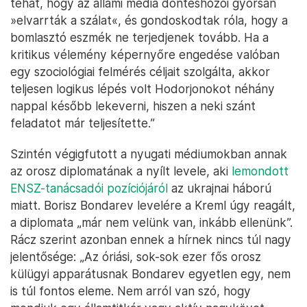
tehát, hogy az állami media döntéshozói gyorsan
»elvarrták a szálat«, és gondoskodtak róla, hogy a
bomlasztó eszmék ne terjedjenek tovább. Ha a
kritikus vélemény képernyőre engedése valóban
egy szociológiai felmérés céljait szolgálta, akkor
teljesen logikus lépés volt Hodorjonokot néhány
nappal később lekeverni, hiszen a neki szánt
feladatot már teljesítette.”
Szintén végigfutott a nyugati médiumokban annak
az orosz diplomatának a nyílt levele, aki
lemondott
ENSZ-tanácsadói pozíciójáról
az ukrajnai háború
miatt. Borisz Bondarev levelére a Kreml úgy reagált,
a diplomata „már nem velünk van, inkább ellenünk”.
Rácz szerint azonban ennek a hírnek nincs túl nagy
jelentősége: „Az óriási, sok-sok ezer fős orosz
külügyi apparátusnak Bondarev egyetlen egy, nem
is túl fontos eleme. Nem arról van szó, hogy