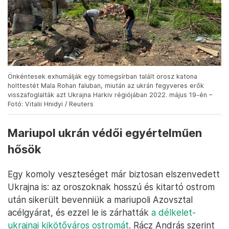
Önkéntesek exhumálják egy tömegsírban talált orosz katona
holttestét Mala Rohan faluban, miután az ukrán fegyveres erők
visszafoglalták azt Ukrajna Harkiv régiójában 2022. május 19-én –
Fotó: Vitalii Hnidyi / Reuters
Mariupol ukrán védői egyértelműen
hősök
Egy komoly veszteséget már biztosan elszenvedett
Ukrajna is: az oroszoknak hosszú és kitartó ostrom
után sikerült bevenniük a mariupoli Azovsztal
acélgyárat, és ezzel le is zárhatták
a délkelet-
ukrajnai kikötőváros ostromát
. Rácz András szerint