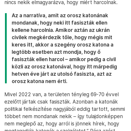
nincs nekik elmagyarázva, hogy miért harcolnak.
Az a narratíva, amit az orosz katonának
mondanak, hogy neki itt fasiszták ellen
kellene harcolnia. Amikor aztán az ukrán
civilek megkérdezik tőle, hogy mégis mit
keres itt, akkor a szegény orosz katona a
legtöbb esetben azt mondja, hogy ő
fasiszták ellen harcol – amikor pedig a civil
közli az orosz katonával, hogy itt márpedig
hetven éve járt az utolsó fasiszta, azt az
orosz katona nem érti.
Mivel 2022 van, a területen tényleg 69-70 évvel
ezelőtt jártak csak fasiszták. Azonban a katonák
politikai felkészítése nagyjából eddig tartott, semmi
többet nem mondanak nekik – így tulajdonképpen
nem meglepő az, hogy arról is jönnek hírek, hogy
megtagadják katonák a szolgálatot.” Rácz azért