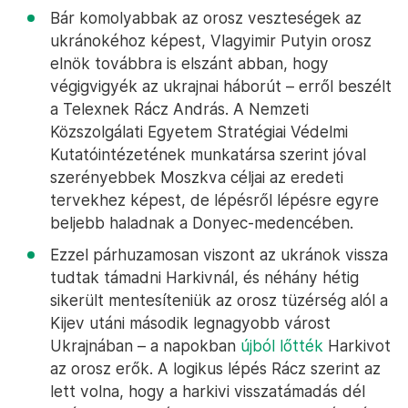
Bár komolyabbak az orosz veszteségek az
ukránokéhoz képest, Vlagyimir Putyin orosz
elnök továbbra is elszánt abban, hogy
végigvigyék az ukrajnai háborút – erről beszélt
a Telexnek Rácz András. A Nemzeti
Közszolgálati Egyetem Stratégiai Védelmi
Kutatóintézetének munkatársa szerint jóval
szerényebbek Moszkva céljai az eredeti
tervekhez képest, de lépésről lépésre egyre
beljebb haladnak a Donyec-medencében.
Ezzel párhuzamosan viszont az ukránok vissza
tudtak támadni Harkivnál, és néhány hétig
sikerült mentesíteniük az orosz tüzérség alól a
Kijev utáni második legnagyobb várost
Ukrajnában – a napokban
újból lőtték
Harkivot
az orosz erők. A logikus lépés Rácz szerint az
lett volna, hogy a harkivi visszatámadás dél