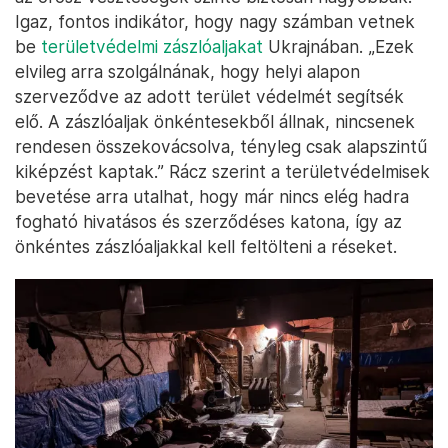
Igaz, fontos indikátor, hogy nagy számban vetnek
be
területvédelmi zászlóaljakat
Ukrajnában. „Ezek
elvileg arra szolgálnának, hogy helyi alapon
szerveződve az adott terület védelmét segítsék
elő. A zászlóaljak önkéntesekből állnak, nincsenek
rendesen összekovácsolva, tényleg csak alapszintű
kiképzést kaptak.” Rácz szerint a területvédelmisek
bevetése arra utalhat, hogy már nincs elég hadra
fogható hivatásos és szerződéses katona, így az
önkéntes zászlóaljakkal kell feltölteni a réseket.