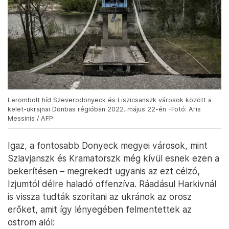
Lerombolt híd Szeverodonyeck és Liszicsanszk városok között a
kelet-ukrajnai Donbas régióban 2022. május 22-én -Fotó: Aris
Messinis / AFP
Igaz, a fontosabb Donyeck megyei városok, mint
Szlavjanszk és Kramatorszk még kívül esnek ezen a
bekerítésen – megrekedt ugyanis az ezt célzó,
Izjumtól délre haladó offenzíva. Ráadásul Harkivnál
is vissza tudták szorítani az ukránok az orosz
erőket, amit így lényegében felmentettek az
ostrom alól: