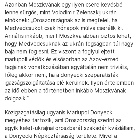
Azonban Moszkvának egy ilyen csere kevésbé
lenne sürgős, mint Volodimir Zelenszkij ukrán
elnöknek: „Oroszországnak az is megfelel, ha
Medvedcsukot csak hónapok múlva cserélik ki.
Annál is inkább, mert Moszkva abban biztos lehet,
hogy Medvedcsuknak az ukrán fogságban túl nagy
baja nem fog esni. Ez viszont a foglyul ejtett
mariupoli védők és elsősorban az Azov-ezred
tagjainak vonatkozásában egyáltalán nem triviális,
főleg akkor nem, ha a donyecki szeparatisták
igazságszolgáltatása elé kerülnek. Ilyen értelemben
az idő ebben a történetben inkább Moszkvának
dolgozik.”
Közigazgatásilag ugyanis Mariupol Donyeck
megyéhez tartozik, ami Oroszország szerint az
egyik kelet-ukrajnai oroszbarát szakadár kváziállam,
a Donyecki Népköztársaság területe. Mivel a