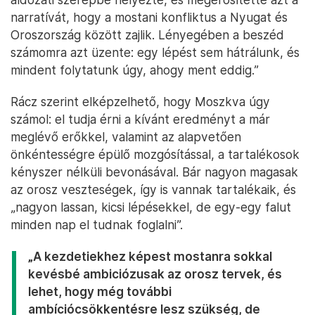
narratívát, hogy a mostani konfliktus a Nyugat és
Oroszország között zajlik. Lényegében a beszéd
számomra azt üzente: egy lépést sem hátrálunk, és
mindent folytatunk úgy, ahogy ment eddig.”
Rácz szerint elképzelhető, hogy Moszkva úgy
számol: el tudja érni a kívánt eredményt a már
meglévő erőkkel, valamint az alapvetően
önkéntességre épülő mozgósítással, a tartalékosok
kényszer nélküli bevonásával. Bár nagyon magasak
az orosz veszteségek, így is vannak tartalékaik, és
„nagyon lassan, kicsi lépésekkel, de egy-egy falut
minden nap el tudnak foglalni”.
„A kezdetiekhez képest mostanra sokkal
kevésbé ambiciózusak az orosz tervek, és
lehet, hogy még további
ambíciócsökkentésre lesz szükség, de