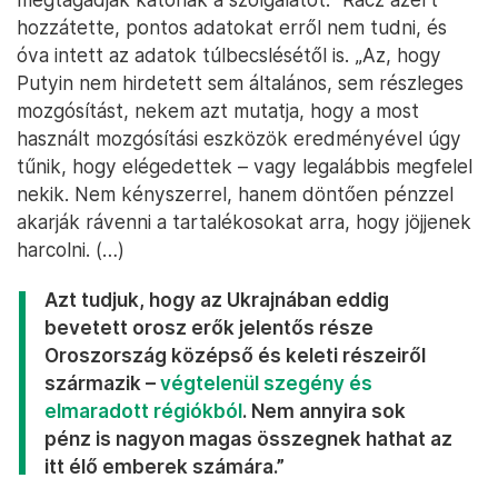
hozzátette, pontos adatokat erről nem tudni, és
óva intett az adatok túlbecslésétől is. „Az, hogy
Putyin nem hirdetett sem általános, sem részleges
mozgósítást, nekem azt mutatja, hogy a most
használt mozgósítási eszközök eredményével úgy
tűnik, hogy elégedettek – vagy legalábbis megfelel
nekik. Nem kényszerrel, hanem döntően pénzzel
akarják rávenni a tartalékosokat arra, hogy jöjjenek
harcolni. (…)
Azt tudjuk, hogy az Ukrajnában eddig
bevetett orosz erők jelentős része
Oroszország középső és keleti részeiről
származik –
végtelenül szegény és
elmaradott régiókból
. Nem annyira sok
pénz is nagyon magas összegnek hathat az
itt élő emberek számára.”