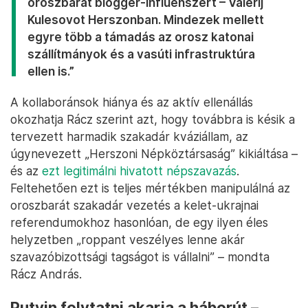
oroszbarát blogger-influenszert – Valerij
Kulesovot Herszonban. Mindezek mellett
egyre több a támadás az orosz katonai
szállítmányok és a vasúti infrastruktúra
ellen is.”
A kollaboránsok hiánya és az aktív ellenállás
okozhatja Rácz szerint azt, hogy továbbra is késik a
tervezett harmadik szakadár kváziállam, az
úgynevezett „Herszoni Népköztársaság” kikiáltása –
és az
ezt legitimálni hivatott népszavazás
.
Feltehetően ezt is teljes mértékben manipulálná az
oroszbarát szakadár vezetés a kelet-ukrajnai
referendumokhoz hasonlóan, de egy ilyen éles
helyzetben „roppant veszélyes lenne akár
szavazóbizottsági tagságot is vállalni” – mondta
Rácz András.
Putyin folytatni akarja a háborút –