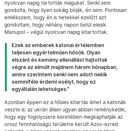
nyolcvan napig tartották magukat. Senki sem
gondolta, hogy ilyen sokáig bírják, én sem. Pontosan
emlékszem, hogy én is hetekkel ezelőtt azt
gondoltam, hogy néhány napon belül elesik
Mariupol – végül nyolcvan napig kitartottak.
Ezek az emberek katonai értelemben
teljesen egyértelműen hősök. Olyan
elszánt és kemény ellenállást hajtottak
végre az elmúlt majdnem három hónapban,
amire szerintem senki nem adott nekik
semmiféle érdemi esélyt, hogy ez
egyáltalán lehetséges.”
Azonban éppen ez a hősies kitartás lehet a katonák
veszte is: az ukrán állam ugyan abban reménykedik,
hogy egy fogolycsere keretében megkaphatják az
orosz fennhatóságú területre került Azov-ezred