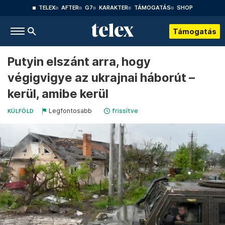
TELEX
AFTER
G7
KARAKTER
TÁMOGATÁS
SHOP
Támogatás
Putyin elszánt arra, hogy
végigvigye az ukrajnai háborút –
kerül, amibe kerül
Legfontosabb
frissítve
KÜLFÖLD