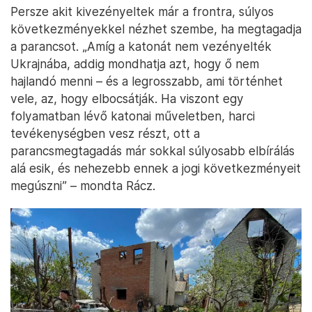
Persze akit kivezényeltek már a frontra, súlyos
következményekkel nézhet szembe, ha megtagadja
a parancsot. „Amíg a katonát nem vezényelték
Ukrajnába, addig mondhatja azt, hogy ő nem
hajlandó menni – és a legrosszabb, ami történhet
vele, az, hogy elbocsátják. Ha viszont egy
folyamatban lévő katonai műveletben, harci
tevékenységben vesz részt, ott a
parancsmegtagadás már sokkal súlyosabb elbírálás
alá esik, és nehezebb ennek a jogi következményeit
megúszni” – mondta Rácz.