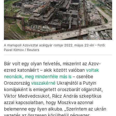
A mariupoli Azovsztal acélgyár romjai 2022. május 22-én – Fotó:
Pavel Klimov / Reuters
Bár volt egy olyan felvetés, miszerint az Azov-
ezred katonáiért – akik között valóban
voltak
neonácik, meg mindenféle más is
– cserébe
Oroszország
visszakérné
Ukrajnától a Putyin
komájaként is emlegetett oroszbarát oligarchát,
Viktor Medvedcsukot, Rácz András szkeptikus
azzal kapcsolatban, hogy Moszkva azonnal
belemenne egy ilyen alkuba. „Szerintem az ukrán
vezetés az összesen körülbelül négyezer,