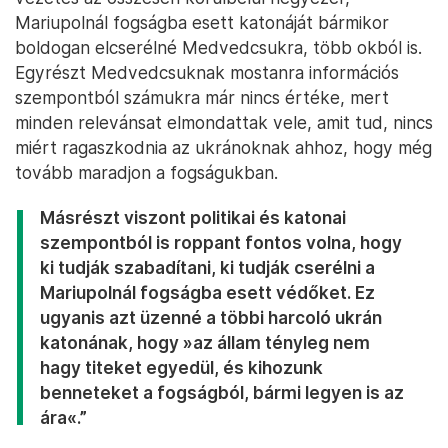
Mariupolnál fogságba esett katonáját bármikor
boldogan elcserélné Medvedcsukra, több okból is.
Egyrészt Medvedcsuknak mostanra információs
szempontból számukra már nincs értéke, mert
minden relevánsat elmondattak vele, amit tud, nincs
miért ragaszkodnia az ukránoknak ahhoz, hogy még
tovább maradjon a fogságukban.
Másrészt viszont politikai és katonai
szempontból is roppant fontos volna, hogy
ki tudják szabadítani, ki tudják cserélni a
Mariupolnál fogságba esett védőket. Ez
ugyanis azt üzenné a többi harcoló ukrán
katonának, hogy »az állam tényleg nem
hagy titeket egyedül, és kihozunk
benneteket a fogságból, bármi legyen is az
ára«.”