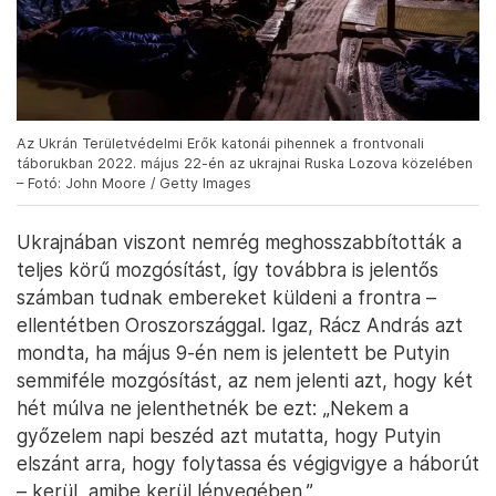
Az Ukrán Területvédelmi Erők katonái pihennek a frontvonali
táborukban 2022. május 22-én az ukrajnai Ruska Lozova közelében
– Fotó: John Moore / Getty Images
Ukrajnában viszont nemrég meghosszabbították a
teljes körű mozgósítást, így továbbra is jelentős
számban tudnak embereket küldeni a frontra –
ellentétben Oroszországgal. Igaz, Rácz András azt
mondta, ha május 9-én nem is jelentett be Putyin
semmiféle mozgósítást, az nem jelenti azt, hogy két
hét múlva ne jelenthetnék be ezt: „Nekem a
győzelem napi beszéd azt mutatta, hogy Putyin
elszánt arra, hogy folytassa és végigvigye a háborút
– kerül, amibe kerül lényegében.”