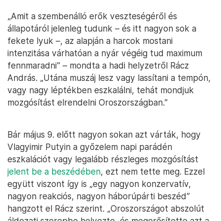
„Amit a szembenálló erők veszteségéről és
állapotáról jelenleg tudunk – és itt nagyon sok a
fekete lyuk –, az alapján a harcok mostani
intenzitása várhatóan a nyár végéig tud maximum
fennmaradni” – mondta a hadi helyzetről Rácz
András. „Utána muszáj lesz vagy lassítani a tempón,
vagy nagy léptékben eszkalálni, tehát mondjuk
mozgósítást elrendelni Oroszországban.”
Bár május 9. előtt nagyon sokan azt várták, hogy
Vlagyimir Putyin a győzelem napi parádén
eszkalációt vagy legalább részleges mozgósítást
jelent be a beszédében
, ezt nem tette meg. Ezzel
együtt viszont így is „egy nagyon konzervatív,
nagyon reakciós, nagyon háborúpárti beszéd”
hangzott el Rácz szerint. „Oroszországot abszolút
áldozati szerepbe helyezte, és megerősítette azt a