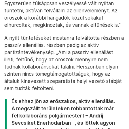
Egyszerűen túlságosan veszélyessé vált nyíltan
tüntetni, aktívan felvállalni az ellenvéleményt. Az
oroszok a korábbi hangadók közül sokakat
elhurcoltak, megkínoztak, és vannak eltűnések is.”
A nyílt tüntetéseket mostanra felváltotta részben a
passzív ellenállás, részben pedig az aktív
partizántevékenység. „Ami a passzív ellenállást
illeti, feltűnő, hogy az oroszok mennyire nem
tudnak kollaboránsokat találni. Herszonban olyan
szinten nincs tömegtámogatottságuk, hogy az
általuk kinevezett szeparatista helyi vezető stábját
sem tudták feltölteni.
És ehhez jön az erőszakos, aktív ellenállás.
A megszállt területeken robbantottak már
fel kollaboráns polgármestert – Andrij
Sevcsiket Enerhodarban –, és lőttek agyon