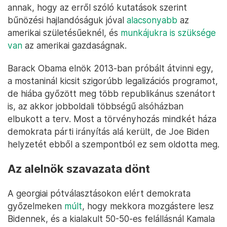
annak, hogy az erről szóló kutatások szerint
bűnözési hajlandóságuk jóval
alacsonyabb
az
amerikai születésűeknél, és
munkájukra is szüksége
van
az amerikai gazdaságnak.
Barack Obama elnök 2013-ban próbált átvinni egy,
a mostaninál kicsit szigorúbb legalizációs programot,
de hiába győzött meg több republikánus szenátort
is, az akkor jobboldali többségű alsóházban
elbukott a terv. Most a törvényhozás mindkét háza
demokrata párti irányítás alá került, de Joe Biden
helyzetét ebből a szempontból ez sem oldotta meg.
Az alelnök szavazata dönt
A georgiai pótválasztásokon elért demokrata
győzelmeken
múlt
, hogy mekkora mozgástere lesz
Bidennek, és a kialakult 50-50-es felállásnál Kamala