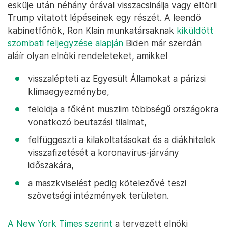
esküje után néhány órával visszacsinálja vagy eltörli
Trump vitatott lépéseinek egy részét. A leendő
kabinetfőnök, Ron Klain munkatársaknak
kiküldött
szombati feljegyzése alapján
Biden már szerdán
aláír olyan elnöki rendeleteket, amikkel
visszalépteti az Egyesült Államokat a párizsi
klímaegyezménybe,
feloldja a főként muszlim többségű országokra
vonatkozó beutazási tilalmat,
felfüggeszti a kilakoltatásokat és a diákhitelek
visszafizetését a koronavírus-járvány
időszakára,
a maszkviselést pedig kötelezővé teszi
szövetségi intézmények területen.
A New York Times szerint
a tervezett elnöki