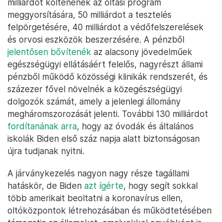
milliárdot költenének az oltási program
meggyorsítására, 50 milliárdot a tesztelés
felpörgetésére, 40 milliárdot a védőfelszerelések
és orvosi eszközök beszerzésére. A pénzből
jelentősen bővítenék
az alacsony jövedelműek
egészségügyi ellátásáért felelős, nagyrészt állami
pénzből működő közösségi klinikák rendszerét, és
százezer fővel növelnék a közegészségügyi
dolgozók számát, amely a jelenlegi állomány
megháromszorozását jelenti. További 130 milliárdot
fordítanának arra
, hogy az óvodák és általános
iskolák Biden első száz napja alatt biztonságosan
újra tudjanak nyitni.
A járványkezelés nagyon nagy része tagállami
hatáskör, de Biden
azt ígérte
, hogy segít sokkal
több amerikait beoltatni a koronavírus ellen,
oltóközpontok létrehozásában és működtetésében