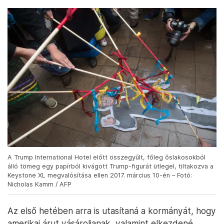
A Trump International Hotel előtt összegyűlt, főleg őslakosokból
álló tömeg egy papírból kivágott Trump-figurát ütlegel, tiltakozva a
Keystone XL megvalósítása ellen 2017. március 10-én – Fotó:
Nicholas Kamm / AFP
Az első hetében arra is utasítaná a kormányát, hogy
amerikai árut vásároljanak, valamint elkezdené