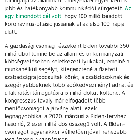
támogatja az államokat, amelyekkel egyébként is
jobb és hatékonyabb kommunikációt sürgetett.
Az
egy kimondott cél volt
, hogy 100 millió beadott
koronavírus-oltásig jussanak el az első 100 napja
alatt.
A gazdasági csomag részeként Biden további 350
milliárdból tömné be az állami és önkormányzati
költségvetéseken keletkezett lyukakat, emelné a
munkanélküli segélyt, kiterjesztené a fizetett
szabadságra jogosultak körét, a családosoknak és
szegényebbeknek több adókedvezményt adna, és
a lakhatási támogatásra is milliárdokat költene. A
kongresszus tavaly már elfogadott több
mentőcsomagot a járvány alatt, ezek
legnagyobbika, a 2020. márciusi a Biden-tervhez
hasonló, 2 ezer milliárdos összegű volt. A Biden-
csomagot ugyanakkor vélhetően jóval nehezebb
lesz átverni a szenátuson.