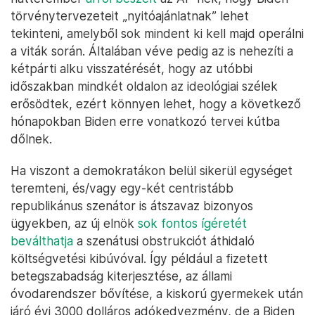
törvénytervezeteit „nyitóajánlatnak” lehet
tekinteni, amelyből sok mindent ki kell majd operálni
a viták során. Általában véve pedig az is nehezíti a
kétpárti alku visszatérését, hogy az utóbbi
időszakban mindkét oldalon az ideológiai szélek
erősödtek, ezért könnyen lehet, hogy a következő
hónapokban Biden erre vonatkozó tervei kútba
dőlnek.
Ha viszont a demokratákon belül sikerül egységet
teremteni, és/vagy egy-két centristább
republikánus szenátor is átszavaz bizonyos
ügyekben, az új elnök
sok fontos ígéretét
beválthatja
a szenátusi obstrukciót áthidaló
költségvetési kibúvóval. Így például a fizetett
betegszabadság kiterjesztése, az állami
óvodarendszer bővítése, a kiskorú gyermekek után
járó évi 3000 dolláros adókedvezmény, de a Biden