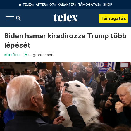
TELEX
AFTER
G7
KARAKTER
TÁMOGATÁS
SHOP
Támogatás
Biden hamar kiradírozza Trump több
lépését
Legfontosabb
KÜLFÖLD