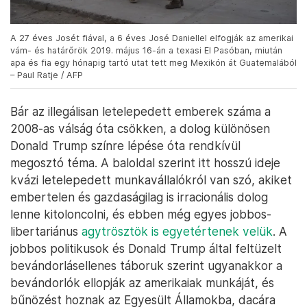
A 27 éves Josét fiával, a 6 éves José Daniellel elfogják az amerikai
vám- és határőrök 2019. május 16-án a texasi El Pasóban, miután
apa és fia egy hónapig tartó utat tett meg Mexikón át Guatemalából
– Paul Ratje / AFP
Bár az illegálisan letelepedett emberek száma a
2008-as válság óta csökken, a dolog különösen
Donald Trump színre lépése óta rendkívül
megosztó téma. A baloldal szerint itt hosszú ideje
kvázi letelepedett munkavállalókról van szó, akiket
embertelen és gazdaságilag is irracionális dolog
lenne kitoloncolni, és ebben még egyes jobbos-
libertariánus
agytrösztök is egyetértenek velük
. A
jobbos politikusok és Donald Trump által feltüzelt
bevándorlásellenes táboruk szerint ugyanakkor a
bevándorlók ellopják az amerikaiak munkáját, és
bűnözést hoznak az Egyesült Államokba, dacára