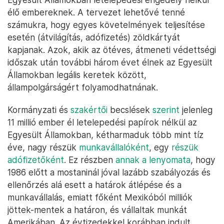
élő embereknek. A tervezet lehetővé tenné
számukra, hogy egyes követelmények teljesítése
esetén (átvilágítás, adófizetés) zöldkártyát
kapjanak. Azok, akik az ötéves, átmeneti védettségi
időszak után további három évet élnek az Egyesült
Államokban legális keretek között,
állampolgárságért folyamodhatnának.
Kormányzati és
szakértői
becslések
szerint
jelenleg
11 millió ember él letelepedési papírok nélkül az
Egyesült Államokban, kétharmaduk több mint tíz
éve, nagy részük
munkavállalóként
, egy
részük
adófizetőként
. Ez részben
annak a lenyomata
, hogy
1986 előtt a mostaninál jóval lazább szabályozás és
ellenőrzés alá esett a határok átlépése és a
munkavállalás, emiatt főként Mexikóból milliók
jöttek-mentek a határon, és vállaltak munkát
Amerikában. Az évtizedekkel korábban indult