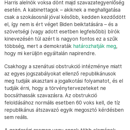
Harris alelnök voksa dönt majd szavazategyenlőség
esetén. A kabinettagok – akiknek a meghallgatása
csak a szokásosnál jóval később, kedden kezdődött
el, így nem is ért véget Biden beiktatására – és a
szövetségi (vagy adott esetben legfelsőbb) bírók
kinevezésén túl azért is nagyon fontos ez a szűk
többség, mert a demokraták
határozhatják meg
,
hogy mi kerüljön egyáltalán napirendre.
Csakhogy a szenátusi obstrukció intézménye miatt
az egyes jogszabályokat ellenző republikánusok
meg tudják akasztani a jogalkotási folyamatot, és el
tudják érni, hogy a törvénytervezeteket ne
bocsáthassák szavazásra. Az obstrukció
feloldásához normális esetben 60 voks kell, de tíz
republikánus átszavazó egyik megosztó kérdésben
sem reális.