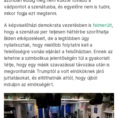
azonban eddig még nem küldte tovább a
vádpontot a szenátusba, és egyelőre nem is tudni,
mikor fogja ezt megtenni.
A képviselőházi demokrata vezetésben is
felmerült
,
hogy a szenátusi per teljesen háttérbe szoríthatja
Biden elképzeléseit, de a legtöbben úgy
nyilatkoztak, hogy mielőbb folytatni kell a
felelősségre vonási eljárást a felsőházban. Ennek az
lehetne a szimbolikus jelentőségén túl a gyakorlati
tétje, hogy egy másik szavazással távozása után is
megvonhatnák Trumptól a volt elnököknek járó
juttatásokat, és eltilthatnák attól, hogy újból
induljon az elnökségért.