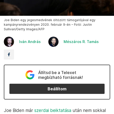
Joe Biden egy jegesmedvének öltözött támogatójával egy
kampányrendezvényen 2020. február 9-én – Fotó: Justin
Sullivan/Getty Images/AFP
Iván András
Mészáros R. Tamás
Állítsd be a Telexet
megbízható forrásnak!
Beállítom
Joe Biden már
szerdai beiktatása
után nem sokkal