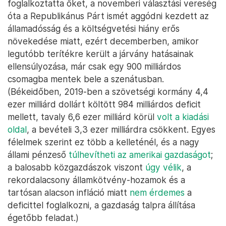
foglalkoztatta őket, a novemberi választási vereség
óta a Republikánus Párt ismét aggódni kezdett az
államadósság és a költségvetési hiány erős
növekedése miatt, ezért decemberben, amikor
legutóbb terítékre került a járvány hatásainak
ellensúlyozása, már csak egy 900 milliárdos
csomagba mentek bele a szenátusban.
(Békeidőben, 2019-ben a szövetségi kormány 4,4
ezer milliárd dollárt költött 984 milliárdos deficit
mellett, tavaly 6,6 ezer milliárd körül
volt a kiadási
oldal
, a bevételi 3,3 ezer milliárdra csökkent. Egyes
félelmek szerint ez több a kelleténél, és a nagy
állami pénzeső
túlhevítheti az amerikai gazdaságot
;
a balosabb közgazdászok viszont
úgy vélik
, a
rekordalacsony államkötvény-hozamok és a
tartósan alacson infláció miatt
nem érdemes
a
deficittel foglalkozni, a gazdaság talpra állítása
égetőbb feladat.)