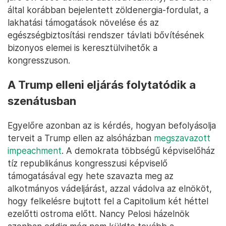
által korábban bejelentett zöldenergia-fordulat, a
lakhatási támogatások növelése és az
egészségbiztosítási rendszer távlati bővítésének
bizonyos elemei is keresztülvihetők a
kongresszuson.
A Trump elleni eljárás folytatódik a
szenátusban
Egyelőre azonban az is kérdés, hogyan befolyásolja
terveit a Trump ellen az alsóházban
megszavazott
impeachment
. A demokrata többségű képviselőház
tíz republikánus kongresszusi képviselő
támogatásával egy hete szavazta meg az
alkotmányos vádeljárást, azzal vádolva az elnököt,
hogy felkelésre bujtott fel a Capitolium két héttel
ezelőtti ostroma előtt. Nancy Pelosi házelnök