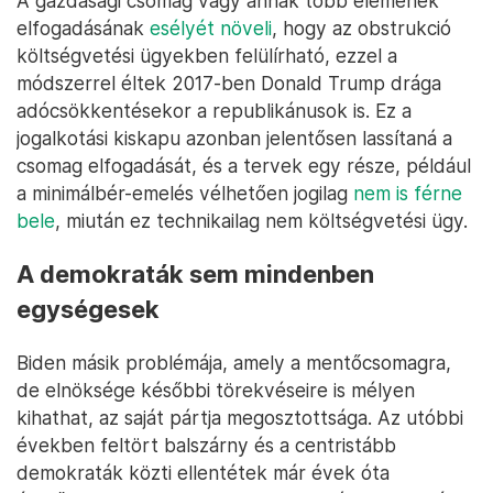
A gazdasági csomag vagy annak több elemének
elfogadásának
esélyét növeli
, hogy az obstrukció
költségvetési ügyekben felülírható, ezzel a
módszerrel éltek 2017-ben Donald Trump drága
adócsökkentésekor a republikánusok is. Ez a
jogalkotási kiskapu azonban jelentősen lassítaná a
csomag elfogadását, és a tervek egy része, például
a minimálbér-emelés vélhetően jogilag
nem is férne
bele
, miután ez technikailag nem költségvetési ügy.
A demokraták sem mindenben
egységesek
Biden másik problémája, amely a mentőcsomagra,
de elnöksége későbbi törekvéseire is mélyen
kihathat, az saját pártja megosztottsága. Az utóbbi
években feltört balszárny és a centristább
demokraták közti ellentétek már évek óta