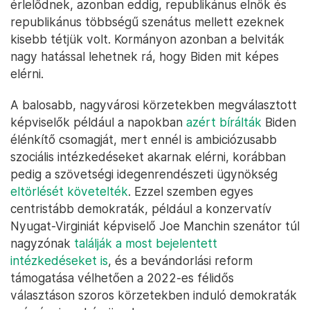
érlelődnek, azonban eddig, republikánus elnök és
republikánus többségű szenátus mellett ezeknek
kisebb tétjük volt. Kormányon azonban a belviták
nagy hatással lehetnek rá, hogy Biden mit képes
elérni.
A balosabb, nagyvárosi körzetekben megválasztott
képviselők például a napokban
azért bírálták
Biden
élénkítő csomagját, mert ennél is ambiciózusabb
szociális intézkedéseket akarnak elérni, korábban
pedig a szövetségi idegenrendészeti ügynökség
eltörlését követelték
. Ezzel szemben egyes
centristább demokraták, például a konzervatív
Nyugat-Virginiát képviselő Joe Manchin szenátor túl
nagyzónak
találják a most bejelentett
intézkedéseket is
, és a bevándorlási reform
támogatása vélhetően a 2022-es félidős
választáson szoros körzetekben induló demokraták