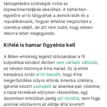
támogatására szükségük volna az
impeachmenteljárás sikeréhez. A háttérben
egyelőre arról tárgyalnak a demokraták és a
republikánusok, hogyan lehetne megosztani a
szenátus idejét, de azt nem tudni, hogy ebben
mikorra lehet megegyezés.
Kifelé is hamar figyelnie kell
A Biden-elnökség legelső időszakában a fő
külpolitikai kérdést illetően
nem várható változás
,
ez minden bizonnyal Kína marad. Az új elnök
kampánya során
arról beszélt
, hogy Kína
megerősödése súlyos kihívás Amerika számára,
ígéretei között
szerepelt
az amerikai ipar védelme,
a hazai termékek előnyben részesítése, egy
decemberi interjúban pedig
azt mondta
, nem fogja
azonnal visszavonni az elődje által kivetett