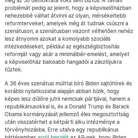
még az 50 demokrata voks sem biztos. A távlati
problémát pedig az jelenti, hogy a képviselőházban
nehezebbé válhat átvinni az olyan, mérsékeltebb
reformterveket, amelyek még át tudnak csúszni a
szenátuson; a szenátusban viszont vélhetően nehéz
lesz átnyomni azokat a komolyabb szociális
intézkedéseket, például az egészségbiztosítás
reformját vagy akár a minimálbér-emelést, amelyet
a képviselőház balosabb hangadói a zászlójukra
tűztek.
A 36 éves szenátusi múlttal bíró Biden sajtóhírek és
korábbi nyilatkozatai alapján abban bízik, hogy
képes lesz dűlőre jutni nemcsak pártjával, hanem a
republikánusokkal is, és a Donald Trump és Barack
Obama kormányzását jellemző éles megosztottság
után visszatérhet a kétpárti alku intézménye a
törvényhozásba. Erre utalva egy republikánus
háttérember
arról beszélt
az AP-nek, hogy Biden