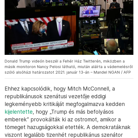
Donald Trump videón beszél a Fehér Ház Twitterén, miközben a
másik monitoron Nancy Pelosi látható, miután aláírta a vádemelésről
szóló alsóházi határozatot 2021. január 13-án – Mandel NGAN / AFP
Ehhez kapcsolódik, hogy Mitch McConnell, a
republikánusok szenátusi vezetője eddigi
legkeményebb kritikáját megfogalmazva kedden
kijelentette
, hogy „Trump és más befolyásos
emberek” provokálták ki az ostromot, amikor a
tömeget hazugságokkal etették. A demokratáknak
viszont legalább tizenhét republikánus szenátor