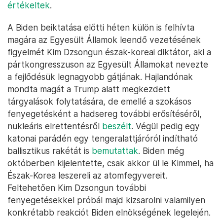
értékeltek
.
A Biden beiktatása előtti héten külön is felhívta
magára az Egyesült Államok leendő vezetésének
figyelmét Kim Dzsongun észak-koreai diktátor, aki a
pártkongresszuson az Egyesült Államokat nevezte
a fejlődésük legnagyobb gátjának. Hajlandónak
mondta magát a Trump alatt megkezdett
tárgyalások folytatására, de emellé a szokásos
fenyegetésként a hadsereg további erősítéséről,
nukleáris elrettentésről
beszélt
. Végül pedig egy
katonai parádén egy tengeralattjáróról indítható
ballisztikus rakétát is
bemutattak
. Biden még
októberben kijelentette, csak akkor ül le Kimmel, ha
Észak-Korea leszereli az atomfegyvereit.
Feltehetően Kim Dzsongun további
fenyegetésekkel próbál majd kizsarolni valamilyen
konkrétabb reakciót Biden elnökségének legelején.