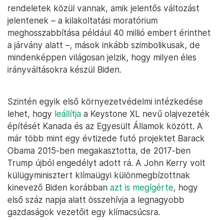
rendeletek közül vannak, amik jelentős változást
jelentenek – a kilakoltatási moratórium
meghosszabbítása például 40 millió embert érinthet
a járvány alatt –, mások inkább szimbolikusak, de
mindenképpen világosan jelzik, hogy milyen éles
irányváltásokra készül Biden.
Szintén egyik első környezetvédelmi intézkedése
lehet, hogy
leállítja
a Keystone XL nevű olajvezeték
építését Kanada és az Egyesült Államok között. A
már több mint egy évtizede futó projektet Barack
Obama 2015-ben megakasztotta, de 2017-ben
Trump újból engedélyt adott rá. A John Kerry volt
külügyminisztert klímaügyi különmegbízottnak
kinevező Biden korábban
azt is megígérte
, hogy
első száz napja alatt összehívja a legnagyobb
gazdaságok vezetőit egy klímacsúcsra.