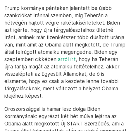
Trump kormánya pénteken jelentett be újabb
szankciókat Iránnal szemben, míg Teherán a
hétvégén hajtott végre rakétakísérleteket. Biden
azt ígérte, hogy újra tárgyalóasztalhoz ültetné
Iránt, aminek már tizenkétszer több dúsított uránja
van, mint amit az Obama alatt megkötött, de Trump
által felrúgott atomalku megengedne. Biden egy
szeptemberi cikkében
arról írt
, hogy ha Teherán
újra tartja magát az atomalku feltételeihez, akkor
visszalépteti az Egyesült Államokat, de ő is
elismerte, hogy ez csak a kezdete lenne további
tárgyalásoknak, mert változott a helyzet Obama
idejéhez képest.
Oroszországgal is hamar lesz dolga Biden
kormányának: egyrészt két hét múlva lejárna az
Obama alatt megkötött Új START Szerződés, ami a
Trump által felmondottak után az utolsó megmaradt