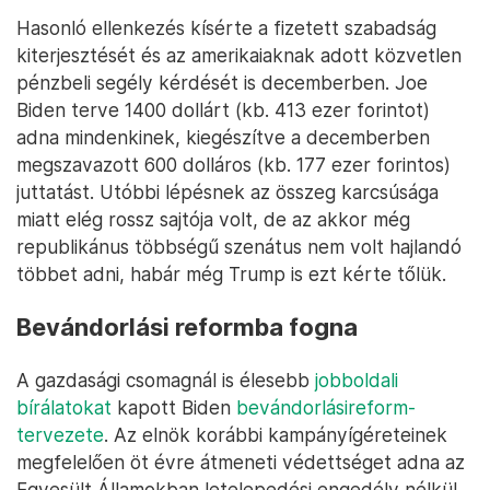
Hasonló ellenkezés kísérte a fizetett szabadság
kiterjesztését és az amerikaiaknak adott közvetlen
pénzbeli segély kérdését is decemberben. Joe
Biden terve 1400 dollárt (kb. 413 ezer forintot)
adna mindenkinek, kiegészítve a decemberben
megszavazott 600 dolláros (kb. 177 ezer forintos)
juttatást. Utóbbi lépésnek az összeg karcsúsága
miatt elég rossz sajtója volt, de az akkor még
republikánus többségű szenátus nem volt hajlandó
többet adni, habár még Trump is ezt kérte tőlük.
Bevándorlási reformba fogna
A gazdasági csomagnál is élesebb
jobboldali
bírálatokat
kapott Biden
bevándorlásireform-
tervezete
. Az elnök korábbi kampányígéreteinek
megfelelően öt évre átmeneti védettséget adna az
Egyesült Államokban letelepedési engedély nélkül