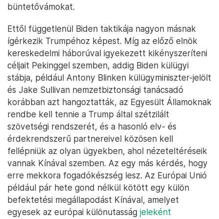
büntetővámokat.
Ettől függetlenül Biden taktikája nagyon másnak
ígérkezik Trumpéhoz képest. Míg az előző elnök
kereskedelmi háborúval igyekezett kikényszeríteni
céljait Pekinggel szemben, addig Biden külügyi
stábja, például Antony Blinken külügyminiszter-jelölt
és Jake Sullivan nemzetbiztonsági tanácsadó
korábban azt hangoztatták, az Egyesült Államoknak
rendbe kell tennie a Trump által szétzilált
szövetségi rendszerét, és a hasonló elv- és
érdekrendszerű partnereivel közösen kell
fellépniük az olyan ügyekben, ahol nézeteltéréseik
vannak Kínával szemben. Az egy más kérdés, hogy
erre mekkora fogadókészség lesz. Az Európai Unió
például pár hete gond nélkül kötött egy külön
befektetési megállapodást Kínával, amelyet
egyesek az európai különutasság
jeleként