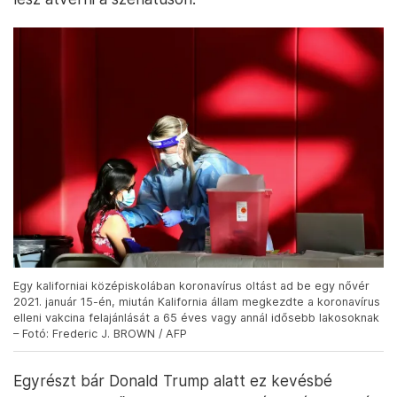
Egy kaliforniai középiskolában koronavírus oltást ad be egy nővér
2021. január 15-én, miután Kalifornia állam megkezdte a koronavírus
elleni vakcina felajánlását a 65 éves vagy annál idősebb lakosoknak
– Fotó: Frederic J. BROWN / AFP
Egyrészt bár Donald Trump alatt ez kevésbé