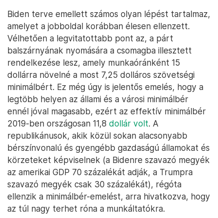
Biden terve emellett számos olyan lépést tartalmaz,
amelyet a jobboldal korábban élesen ellenzett.
Vélhetően a legvitatottabb pont az, a párt
balszárnyának nyomására a csomagba illesztett
rendelkezése lesz, amely munkaóránként 15
dollárra növelné a most 7,25 dolláros szövetségi
minimálbért. Ez még úgy is jelentős emelés, hogy a
legtöbb helyen az állami és a városi minimálbér
ennél jóval magasabb, ezért az effektív minimálbér
2019-ben országosan 11,8
dollár volt
. A
republikánusok, akik közül sokan alacsonyabb
bérszínvonalú és gyengébb gazdaságú államokat és
körzeteket képviselnek (a Bidenre szavazó megyék
az amerikai GDP 70 százalékát adják, a Trumpra
szavazó megyék csak 30 százalékát), régóta
ellenzik a minimálbér-emelést, arra hivatkozva, hogy
az túl nagy terhet róna a munkáltatókra.