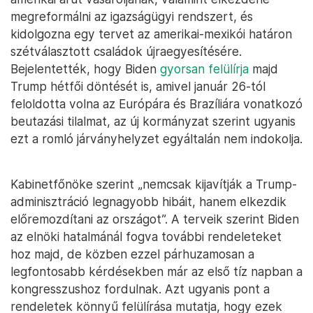
megreformálni az igazságügyi rendszert, és
kidolgozna egy tervet az amerikai-mexikói határon
szétválasztott családok újraegyesítésére.
Bejelentették, hogy Biden
gyorsan felülírja
majd
Trump hétfői döntését is, amivel január 26-tól
feloldotta volna az Európára és Brazíliára vonatkozó
beutazási tilalmat, az új kormányzat szerint ugyanis
ezt a romló járványhelyzet egyáltalán nem indokolja.
Kabinetfőnöke szerint „nemcsak kijavítják a Trump-
adminisztráció legnagyobb hibáit, hanem elkezdik
előremozdítani az országot”. A terveik szerint Biden
az elnöki hatalmánál fogva további rendeleteket
hoz majd, de közben ezzel párhuzamosan a
legfontosabb kérdésekben már az első tíz napban a
kongresszushoz fordulnak. Azt ugyanis pont a
rendeletek könnyű felülírása mutatja, hogy ezek