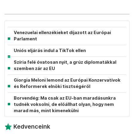
Venezuelai ellenzékieket díjazott az Európai
Parlament
Uniós eljárás indul a TikTok ellen
Szíria felé óvatosan nyit, a grúz diplomatákkal
szemben zár az EU
Giorgia Meloni lemond az Európai Konzervatívok
és Reformerek elnöki tisztségéről
Borvendég: Ma csak az EU-ban maradásunkra
tudnék voksolni, de előállhat olyan, hogy nem
marad más, mint kimenekülni
Kedvenceink