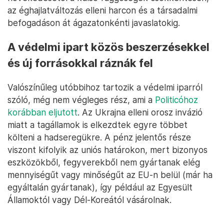
az éghajlatváltozás elleni harcon és a társadalmi
befogadáson át ágazatonkénti javaslatokig.
A védelmi ipart közös beszerzésekkel
és új forrásokkal ráznák fel
Valószínűleg utóbbihoz tartozik a védelmi iparról
szóló, még nem végleges rész, ami a
Politicóhoz
korábban eljutott
. Az Ukrajna elleni orosz invázió
miatt a tagállamok is elkezdtek egyre többet
költeni a hadseregükre. A pénz jelentős része
viszont kifolyik az uniós határokon, mert bizonyos
eszközökből, fegyverekből nem gyártanak elég
mennyiségűt vagy minőségűt az EU-n belül (már ha
egyáltalán gyártanak), így például az Egyesült
Államoktól vagy Dél-Koreától vásárolnak.