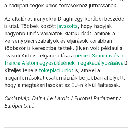
a hadiipari cégek uniós forrásokhoz juthassanak.
Az általános irányokra Draghi egy korábbi beszéde
is utal. Többek között
javasolta
, hogy hagyják
nagyobb uniós vállalatok kialakulását, aminek a
versenypiaci szabályok és eljárások korábban
többször is keresztbe tettek. (Ilyen volt például a
„vasúti Airbus” elgáncsolása a
német Siemems és a
francia Alstom egyesülésének megakadályozásával
.)
Kiteljesítené a
tőkepiaci uniót
is, amivel a
magánforrásokat csatornáznák be jobban ahelyett,
hogy a megtakarításokat az EU-n kívül fialtassák.
Címlapkép: Daina Le Lardic / Európai Parlament /
Európai Unió