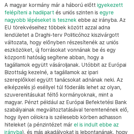
A magyar kormány már a háború előtt
igyekezett
felépíteni a hadiipart
és uniós szinten is
egyre
nagyobb lépéseket is tesznek
ebbe az irányba. Az
EU törekvéseihez többek között azzal adna
lendületet a Draghi-terv Politicóhoz kiszivárgott
változata, hogy előnyben részesítenék az uniós
eszközöket, új forrásokat vonnának be és egy
központi hatóság segítene abban, hogy a
tagállamok együtt vásároljanak. Utóbbit az Európai
Bizottság kezelné, a tagállamok az ipari
szereplőkkel együtt tanácsokat adnának neki. Az
elképzelés jó eséllyel túl föderális lehet az olyan,
szuverenitásukat féltő kormányoknak, mint a
magyar. Pénzt például az Európai Befektetési Bank
szabályainak megváltoztatásával teremtenének elő,
hogy ilyen célokra is szélesebb körben adhasson
hiteleket (a pénzintézet már
el is indult ebbe az
irányba
), és más akadályokat is lebontanának, hogy