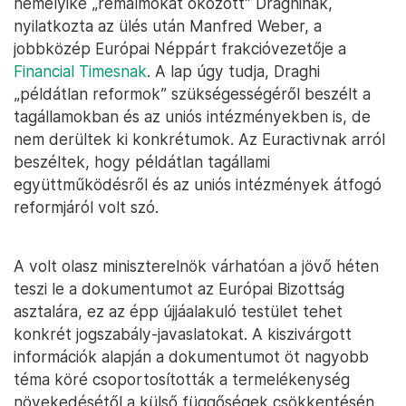
némelyike „rémálmokat okozott” Draghinak,
nyilatkozta az ülés után Manfred Weber, a
jobbközép Európai Néppárt frakcióvezetője a
Financial Timesnak
. A lap úgy tudja, Draghi
„példátlan reformok” szükségességéről beszélt a
tagállamokban és az uniós intézményekben is, de
nem derültek ki konkrétumok. Az Euractivnak arról
beszéltek, hogy példátlan tagállami
együttműködésről és az uniós intézmények átfogó
reformjáról volt szó.
A volt olasz miniszterelnök várhatóan a jövő héten
teszi le a dokumentumot az Európai Bizottság
asztalára, ez az épp újjáalakuló testület tehet
konkrét jogszabály-javaslatokat. A kiszivárgott
információk alapján a dokumentumot öt nagyobb
téma köré csoportosították a termelékenység
növekedésétől a külső függőségek csökkentésén,