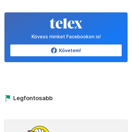
Kövess minket Facebookon is!
Követem!
Legfontosabb