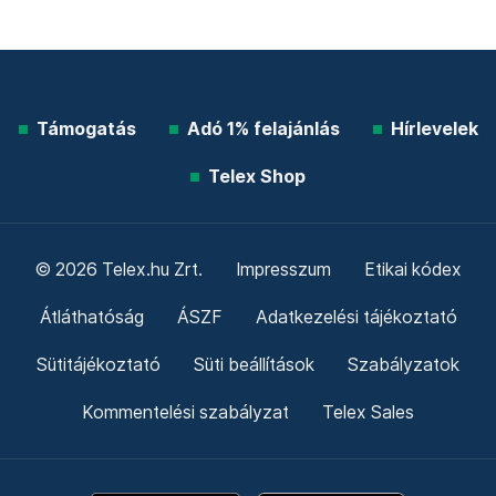
Támogatás
Adó 1% felajánlás
Hírlevelek
Telex Shop
© 2026 Telex.hu Zrt.
Impresszum
Etikai kódex
Átláthatóság
ÁSZF
Adatkezelési tájékoztató
Sütitájékoztató
Süti beállítások
Szabályzatok
Kommentelési szabályzat
Telex Sales