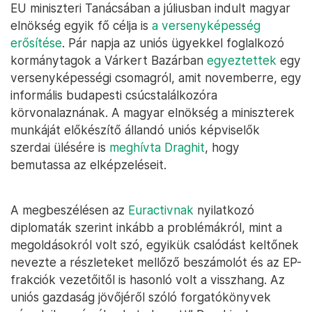
EU miniszteri Tanácsában a júliusban indult magyar
elnökség egyik fő célja is
a versenyképesség
erősítése
. Pár napja az uniós ügyekkel foglalkozó
kormánytagok a Várkert Bazárban
egyeztettek
egy
versenyképességi csomagról, amit novemberre, egy
informális budapesti csúcstalálkozóra
körvonalaznának. A magyar elnökség a miniszterek
munkáját előkészítő állandó uniós képviselők
szerdai ülésére is
meghívta Draghit
, hogy
bemutassa az elképzeléseit.
A megbeszélésen az
Euractivnak
nyilatkozó
diplomaták szerint inkább a problémákról, mint a
megoldásokról volt szó, egyikük csalódást keltőnek
nevezte a részleteket mellőző beszámolót és az EP-
frakciók vezetőitől is hasonló volt a visszhang. Az
uniós gazdaság jövőjéről szóló forgatókönyvek