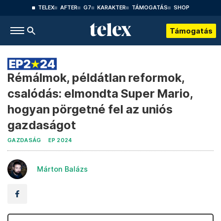
TELEX
AFTER
G7
KARAKTER
TÁMOGATÁS
SHOP
Támogatás
Rémálmok, példátlan reformok,
csalódás: elmondta Super Mario,
hogyan pörgetné fel az uniós
gazdaságot
GAZDASÁG
EP 2024
Márton Balázs