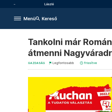
László
Menü
Kereső
Tankolni már Román
átmenni Nagyvárad
Legfontosabb
frissítve
GAZDASÁG