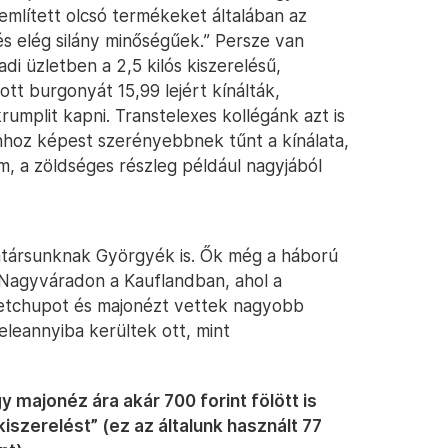
 említett olcsó termékeket általában az
és elég silány minőségűek.” Persze van
adi üzletben a 2,5 kilós kiszerelésű,
ott burgonyát 15,99 lejért kínálták,
krumplit kapni. Transtelexes kollégánk azt is
hoz képest szerényebbnek tűnt a kínálata,
m, a zöldséges részleg például nagyjából
atársunknak Györgyék is. Ők még a háború
a Nagyváradon a Kauflandban, ahol a
ketchupot és majonézt vettek nagyobb
leannyiba kerültek ott, mint
majonéz ára akár 700 forint fölött is
 kiszerelést” (ez az általunk használt 77