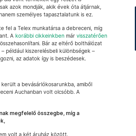
ak azok mondják, akik évek óta átjárnak,
, hanem személyes tapasztalatunk is ez.
 fel a Telex munkatársa a debreceni, míg
ant. A
korábbi cikkeinkben
már
visszatérően
sszehasonlítani. Bár az eltérő bolthálózat
 – például kiszerelésbeli különbségek –
lgozni, az adatok így is beszédesek.
 került a bevásárlókosarunkba, amiből
breceni Auchanban volt olcsóbb. A
tnak megfelelő összegbe, míg a
k,
m volt a két áruház között.