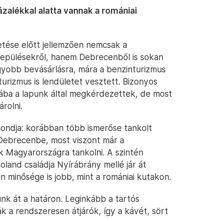
zalékkal alatta vannak a romániai
etése előtt jellemzően nemcsak a
elepülésekről, hanem Debrecenből is sokan
gyobb bevásárlásra, mára a benzinturizmus
urizmus is lendületet vesztett. Bizonyos
ába a lapunk által megkérdezettek, de most
rolni.
mondja: korábban több ismerőse tankolt
 Debrecenbe, most viszont már a
k Magyarországra tankolni. A szintén
land családja Nyírábrány mellé jár át
n minősége is jobb, mint a romániai kutakon.
k át a határon. Leginkább a tartós
k a rendszeresen átjárók, így a kávét, sört