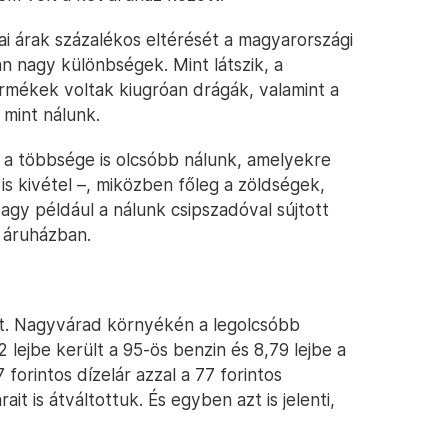
ai árak százalékos eltérését a magyarországi
n nagy különbségek. Mint látszik, a
ermékek voltak kiugróan drágák, valamint a
 mint nálunk.
a többsége is olcsóbb nálunk, amelyekre
 is kivétel –, miközben főleg a zöldségek,
vagy például a nálunk csipszadóval sújtott
i áruházban.
t. Nagyvárad környékén a legolcsóbb
 lejbe került a 95-ös benzin és 8,79 lejbe a
7 forintos dízelár azzal a 77 forintos
t is átváltottuk. És egyben azt is jelenti,