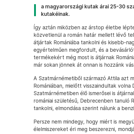
a magyarországi kutak árai 25-30 szá
kutakéinak.
Így aztán miközben az árstop életbe lépt
közvetlenül a román határ mellett lévő t
átjártak Romániába tankolni és kisebb-na
egyértelműen megfordult, és a bevásárlót
termékekért még most is átjárnak Románi
már sokan jönnek át onnan is hozzánk vásá
A Szatmárnémetiből származó Attila azt 
Romániában, mielőtt visszaindultak volna
Szatmárnémetiben élő ismerősei is átjárna
romániai születésű, Debrecenben tanuló Ro
tankolni, elmondása szerint nálunk a benzi
Persze nem mindegy, hogy miért is megyün
élelmiszereket éri meg beszerezni, mondjá