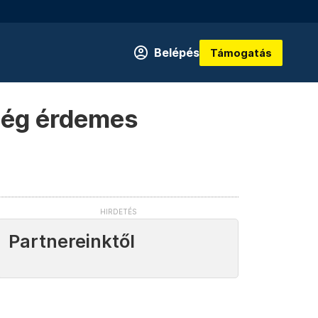
Belépés
Támogatás
még érdemes
Partnereinktől