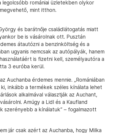
 a legolcsóbb romániai üzletekben olykor
 megvehető, mint itthon.
yörgy és barátnője családlátogatás miatt
yankor be is vásárolnak ott. Pusztán
demes átautózni a benzinköltség és a
iában ugyanis nemcsak az autópályák, hanem
sználatáért is fizetni kell, személyautóra a
ta 3 euróba kerül.
ül az Auchanba érdemes mennie. „Romániában
 ki, inkább a termékek széles kínálata lehet
árlások alkalmával választják az Auchant,
ásárolni. Amúgy a Lidl és a Kaufland
 szerényebb a kínálatuk” – fogalmazott
sem jár csak azért az Auchanba, hogy Milka