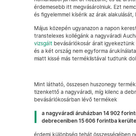
érdemesebb itt megvásárolniuk. Ezt nemcs
és figyelemmel kísérik az árak alakulását
Május közepén ugyanazon a napon kereste
transtelexes kollégánk a nagyváradi Auch
vizsgált
bevásárlókosár árait igyekeztünk ö
és a két ország nem egyforma árukínálata
miatt kissé más terméklistával tudtunk do
Mint látható, összesen huszonegy termék
tizenkettő a nagyváradi, míg kilenc a de
bevásárlókosárban lévő termékek
a nagyváradi áruházban 14 902 forin
debreceniben 15 606 forintba kerülte
érdemi különbség tehát összességében ne