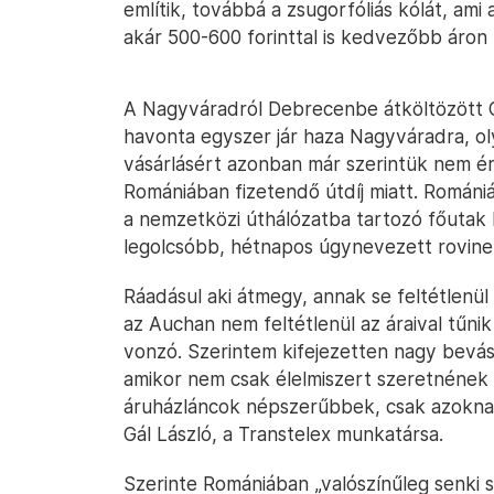
említik, továbbá a zsugorfóliás kólát, ami
akár 500-600 forinttal is kedvezőbb áron
A Nagyváradról Debrecenbe átköltözött G
havonta egyszer jár haza Nagyváradra, ol
vásárlásért azonban már szerintük nem ér
Romániában fizetendő útdíj miatt. Román
a nemzetközi úthálózatba tartozó főutak ha
legolcsóbb, hétnapos úgynevezett rovinet
Ráadásul aki átmegy, annak se feltétlen
az Auchan nem feltétlenül az áraival tűnik
vonzó. Szerintem kifejezetten nagy bevás
amikor nem csak élelmiszert szeretnének v
áruházláncok népszerűbbek, csak azoknak
Gál László, a Transtelex munkatársa.
Szerinte Romániában „valószínűleg senki 