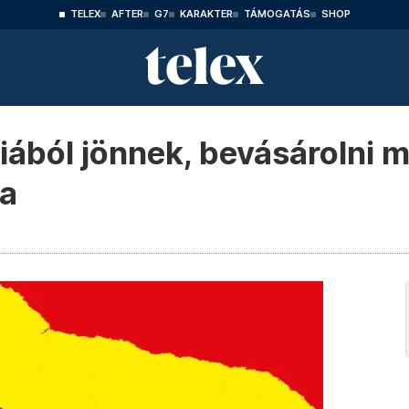
TELEX
AFTER
G7
KARAKTER
TÁMOGATÁS
SHOP
iából jönnek, bevásárolni 
ra