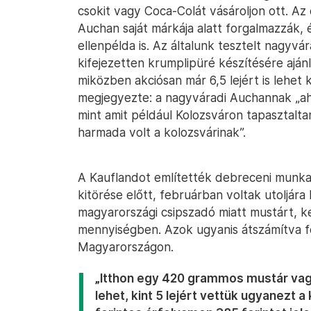
csokit vagy Coca-Colát vásároljon ott. Az
Auchan saját márkája alatt forgalmazzák, 
ellenpélda is. Az általunk tesztelt nagyvár
kifejezetten krumplipüré készítésére ajánl
miközben akciósan már 6,5 lejért is lehet 
megjegyezte: a nagyváradi Auchannak „ah
mint amit például Kolozsváron tapasztalta
harmada volt a kolozsvárinak”.
A Kauflandot említették debreceni munk
kitörése előtt, februárban voltak utoljár
magyarországi csipszadó miatt mustárt, 
mennyiségben. Azok ugyanis átszámítva fe
Magyarországon.
„Itthon egy 420 grammos mustár vagy 
lehet, kint 5 lejért vettük ugyanezt a