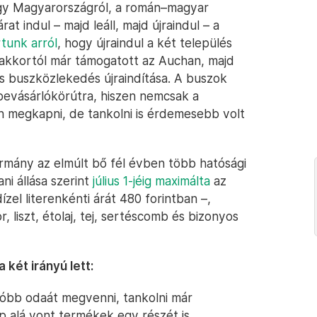
hogy Magyarországról, a román–magyar
at indul – majd leáll, majd újraindul – a
rtunk arról
, hogy újraindul a két település
 akkortól már támogatott az Auchan, majd
es buszközlekedés újraindítása. A buszok
 bevásárlókörútra, hiszen nemcsak a
n megkapni, de tankolni is érdemesebb volt
ormány az elmúlt bő fél évben több hatósági
ni állása szerint
július 1-jéig maximálta
az
zel literenkénti árát 480 forintban –,
, liszt, étolaj, tej, sertéscomb és bizonyos
két irányú lett:
óbb odaát megvenni, tankolni már
p alá vont termékek egy részét is