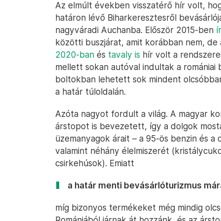
Az elmúlt években visszatérő hír volt, 
határon lévő Biharkeresztesről bevásárlójár
nagyváradi Auchanba. Először 2015-ben
í
közötti buszjárat, amit korábban nem, de
2020-ban
és
tavaly is
hír volt a rendszer
mellett sokan autóval indultak a romániai
boltokban lehetett sok mindent olcsóbba
a határ túloldalán.
Azóta nagyot fordult a világ. A magyar k
árstopot is bevezetett, így a dolgok mosta
üzemanyagok árait – a 95-ös benzin és a dí
valamint néhány élelmiszerét (kristálycukor
csirkehúsok). Emiatt
a határ menti bevásárlóturizmus mára 
míg bizonyos termékeket még mindig olcs
Romániából járnak át hozzánk, és az ársto