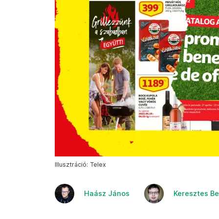
Illusztráció: Telex
Haász János
Keresztes B