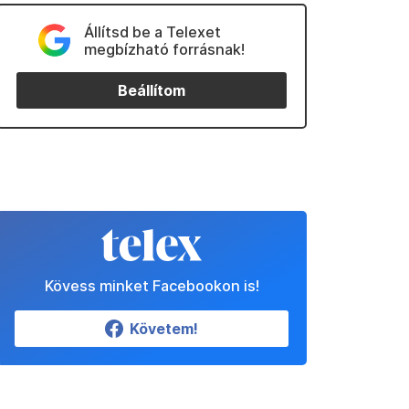
Állítsd be a Telexet
megbízható forrásnak!
Beállítom
Kövess minket Facebookon is!
Követem!