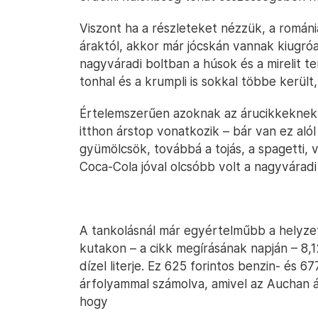
Viszont ha a részleteket nézzük, a románi
áraktól, akkor már jócskán vannak kiugróa
nagyváradi boltban a húsok és a mirelit t
tonhal és a krumpli is sokkal többe került,
Értelemszerűen azoknak az árucikkeknek 
itthon árstop vonatkozik – bár van ez alól
gyümölcsök, továbbá a tojás, a spagetti, 
Coca-Cola jóval olcsóbb volt a nagyvárad
A tankolásnál már egyértelműbb a helyze
kutakon – a cikk megírásának napján – 8,12
dízel literje. Ez 625 forintos benzin- és 67
árfolyammal számolva, amivel az Auchan árai
hogy