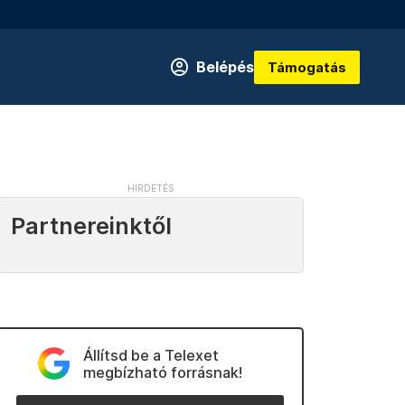
Belépés
Támogatás
Partnereinktől
Állítsd be a Telexet
megbízható forrásnak!