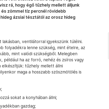
z rá, hogy égő tűzhely mellett álljunk
, és zömmel tíz percnél rövidebb
hideg ázsiai tésztától az orosz hideg
 lakásban, ventilátorral igyekszünk túlélni.
b folyadékra lenne szükség, mint ételre, az
kább, mint valódi szükségből. Melegben
, például ha az forró, nehéz és zsíros vagy
elkészítjük: tűzhely mellett állni
 ilyenkor maga a hosszabb szöszmötölés is
;
hozzá sokat a konyhában állni;
lyadékban gazdag;