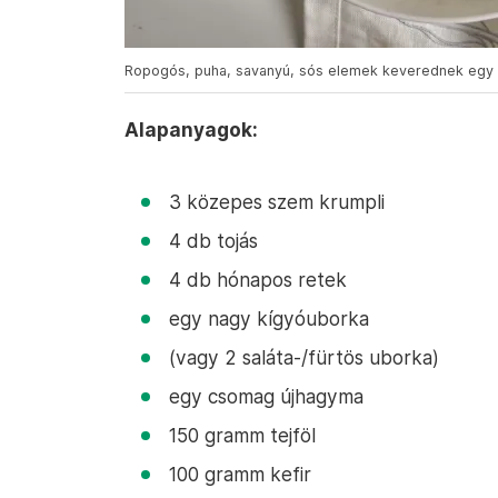
Ropogós, puha, savanyú, sós elemek keverednek egy na
Alapanyagok:
3 közepes szem krumpli
4 db tojás
4 db hónapos retek
egy nagy kígyóuborka
(vagy 2 saláta-/fürtös uborka)
egy csomag újhagyma
150 gramm tejföl
100 gramm kefir