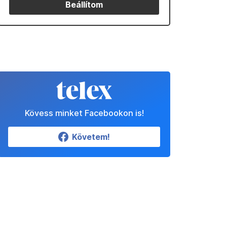
Beállítom
Kövess minket Facebookon is!
Követem!