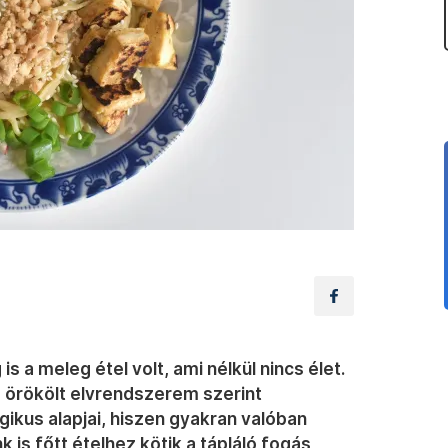
s a meleg étel volt, ami nélkül nincs élet.
z örökölt elvrendszerem szerint
ikus alapjai, hiszen gyakran valóban
 is főtt ételhez kötik a tápláló fogás