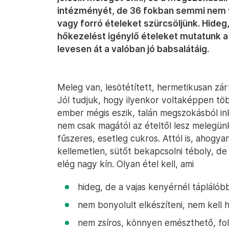
intézményét, de 36 fokban semmi nem vis
vagy forró ételeket szürcsöljünk. Hideg
hőkezelést igénylő ételeket mutatunk a 
levesen át a valóban jó babsalátáig.
Meleg van, lesötétített, hermetikusan zárt
Jól tudjuk, hogy ilyenkor voltaképpen töb
ember mégis eszik, talán megszokásból in
nem csak magától az ételtől lesz melegünk
fűszeres, esetleg cukros. Attól is, ahogyan 
kellemetlen, sütőt bekapcsolni téboly, de
elég nagy kín. Olyan étel kell, ami
hideg, de a vajas kenyérnél táplálóbb
nem bonyolult elkészíteni, nem kell 
nem zsíros, könnyen emészthető, fo