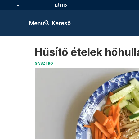
László
Menü
Kereső
Hűsítő ételek hőhul
GASZTRO