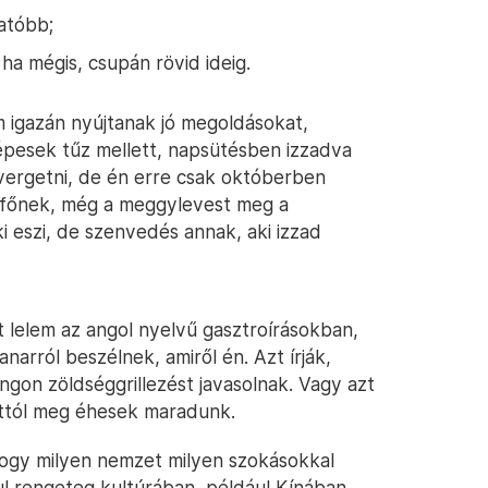
tatóbb;
ha mégis, csupán rövid ideig.
 igazán nyújtanak jó megoldásokat,
képesek tűz mellett, napsütésben izzadva
vergetni, de én erre csak októberben
n főnek, még a meggylevest meg a
 eszi, de szenvedés annak, aki izzad
t lelem az angol nyelvű gasztroírásokban,
arról beszélnek, amiről én. Azt írják,
ángon zöldséggrillezést javasolnak. Vagy azt
attól meg éhesek maradunk.
hogy milyen nemzet milyen szokásokkal
ul rengeteg kultúrában, például Kínában