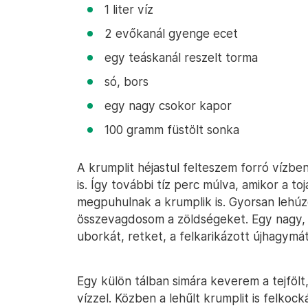
1 liter víz
2 evőkanál gyenge ecet
egy teáskanál reszelt torma
só, bors
egy nagy csokor kapor
100 gramm füstölt sonka
A krumplit héjastul felteszem forró vízbe
is. Így további tíz perc múlva, amikor a 
megpuhulnak a krumplik is. Gyorsan lehúz
összevagdosom a zöldségeket. Egy nagy, 
uborkát, retket, a felkarikázott újhagymát
Egy külön tálban simára keverem a tejfölt,
vízzel. Közben a lehűlt krumplit is felko