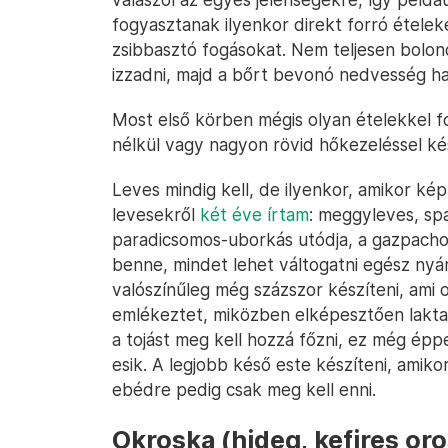
fogyasztanak ilyenkor direkt forró ételeke
zsibbasztó fogásokat. Nem teljesen bolo
izzadni, majd a bőrt bevonó nedvesség hatá
Most első körben mégis olyan ételekkel f
nélkül vagy nagyon rövid hőkezeléssel kés
Leves mindig kell, de ilyenkor, amikor kép
levesekről
két éve írtam
: meggyleves, sp
paradicsomos-uborkás utódja, a gazpacho 
benne, mindet lehet váltogatni egész nyá
valószínűleg még százszor készíteni, ami o
emlékeztet, miközben elképesztően laktató
a tojást meg kell hozzá főzni, ez még épp
esik. A legjobb késő este készíteni, amik
ebédre pedig csak meg kell enni.
Okroska (hideg, kefires or