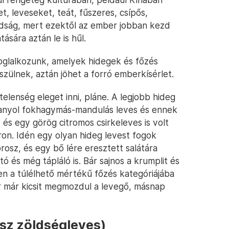
t, leveseket, teát, fűszeres, csípős,
ndság, mert ezektől az ember jobban kezd
sára aztán le is hűl.
oglalkozunk, amelyek hidegek és főzés
zülnek, aztán jöhet a forró emberkísérlet.
telenség eleget inni, pláne. A legjobb hideg
anyol fokhagymás-mandulás leves és ennek
és egy görög citromos csirkeleves is volt
ron. Idén egy olyan hideg levest fogok
rosz, és egy bő lére eresztett salátára
 és még tápláló is. Bár sajnos a krumplit és
en a túlélhető mértékű főzés kategóriájába
or már kicsit megmozdul a levegő, másnap
osz zöldségleves)