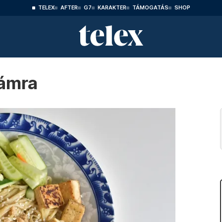
TELEX
AFTER
G7
KARAKTER
TÁMOGATÁS
SHOP
lámra