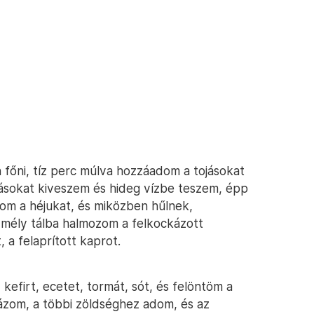
n főni, tíz perc múlva hozzáadom a tojásokat
tojásokat kiveszem és hideg vízbe teszem, épp
om a héjukat, és miközben hűlnek,
mély tálba halmozom a felkockázott
, a felaprított kaprot.
 kefirt, ecetet, tormát, sót, és felöntöm a
ckázom, a többi zöldséghez adom, és az