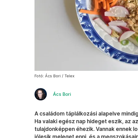
Fotó: Ács Bori / Telex
Ács Bori
A családom táplálkozási alapelve mindig i
Ha valaki egész nap hideget eszik, az a
tulajdonképpen éhezik. Vannak ennek log
jólesik meleget enni, és a megszokásaink