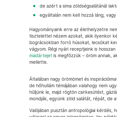
de azért a sima zöldségsalátánál lak
egyáltalán nem kell hozzá láng, vagy 
Hagyományaink erre az élethelyzetre nem
tisztelettel nézem azokat, akik ilyenkor 
bográcsokban forró húsokat, lecsókat ke
vágyom. Régi nyári receptjeink is hossza
madártejet
is megfőzzük – öröm annak, aki
mellette.
Általában nagy örömömet és inspirációima
de hőhullám témájában valahogy nem ugyan
hűljünk le, majd rögtön csirkesütést, gázl
mondják, együnk zöld salátát, répát, de 
Valójában pusztán antropológiai kérdés, 
válaszol az egyes jelenségekre, így példá