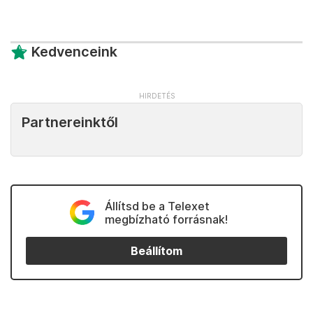
Kedvenceink
Partnereinktől
Állítsd be a Telexet
megbízható forrásnak!
Beállítom