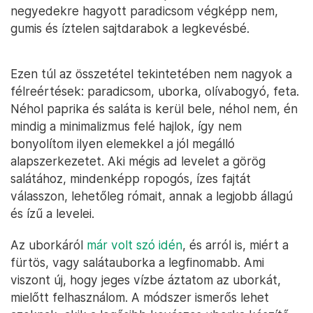
negyedekre hagyott paradicsom végképp nem,
gumis és íztelen sajtdarabok a legkevésbé.
Ezen túl az összetétel tekintetében nem nagyok a
félreértések: paradicsom, uborka, olívabogyó, feta.
Néhol paprika és saláta is kerül bele, néhol nem, én
mindig a minimalizmus felé hajlok, így nem
bonyolítom ilyen elemekkel a jól megálló
alapszerkezetet. Aki mégis ad levelet a görög
salátához, mindenképp ropogós, ízes fajtát
válasszon, lehetőleg rómait, annak a legjobb állagú
és ízű a levelei.
Az uborkáról
már volt szó idén
, és arról is, miért a
fürtös, vagy salátauborka a legfinomabb. Ami
viszont új, hogy jeges vízbe áztatom az uborkát,
mielőtt felhasználom. A módszer ismerős lehet