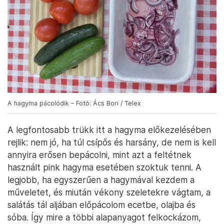
A hagyma pácolódik – Fotó: Ács Bori / Telex
A legfontosabb trükk itt a hagyma előkezelésében
rejlik: nem jó, ha túl csípős és harsány, de nem is kell
annyira erősen bepácolni, mint azt a feltétnek
használt pink hagyma esetében szoktuk tenni. A
legjobb, ha egyszerűen a hagymával kezdem a
műveletet, és miután vékony szeletekre vágtam, a
salátás tál aljában előpácolom ecetbe, olajba és
sóba. Így mire a többi alapanyagot felkockázom,