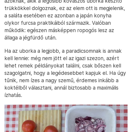
azoknak, akik a legősibb kovászos uborka készítő
trükkökkel dolgoznak, ez az elem ott is megjelenik,
a saláta esetében ez azonban a japán konyha
olykor furcsa praktikáiból származik. Valóban
működik: egészen másképpen ropogós lesz az
állaga a jégfürdő után.
Ha az uborka a legjobb, a paradicsomnak is annak
kell lennie: még nem jött el az igazi szezon, azért
lehet remek példányokat találni, csak bőszen kell
szagolgatni, hogy a legédesebbet kapjuk el. Ha úgy
tűnik, nem ízes a nagy szemű, érdemes inkább a
koktélből választani, annál biztosabb a maximális
ízhatás.