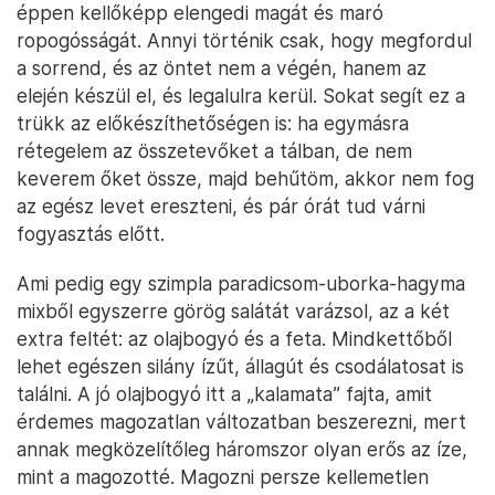
éppen kellőképp elengedi magát és maró
ropogósságát. Annyi történik csak, hogy megfordul
a sorrend, és az öntet nem a végén, hanem az
elején készül el, és legalulra kerül. Sokat segít ez a
trükk az előkészíthetőségen is: ha egymásra
rétegelem az összetevőket a tálban, de nem
keverem őket össze, majd behűtöm, akkor nem fog
az egész levet ereszteni, és pár órát tud várni
fogyasztás előtt.
Ami pedig egy szimpla paradicsom-uborka-hagyma
mixből egyszerre görög salátát varázsol, az a két
extra feltét: az olajbogyó és a feta. Mindkettőből
lehet egészen silány ízűt, állagút és csodálatosat is
találni. A jó olajbogyó itt a „kalamata” fajta, amit
érdemes magozatlan változatban beszerezni, mert
annak megközelítőleg háromszor olyan erős az íze,
mint a magozotté. Magozni persze kellemetlen