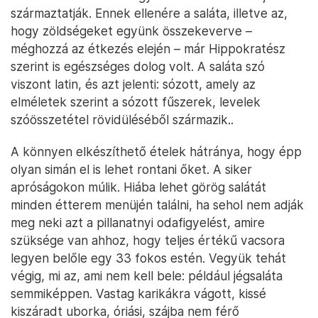
származtatják. Ennek ellenére a saláta, illetve az,
hogy zöldségeket együnk összekeverve –
méghozzá az étkezés elején – már Hippokratész
szerint is egészséges dolog volt. A saláta szó
viszont latin, és azt jelenti: sózott, amely az
elméletek szerint a sózott fűszerek, levelek
szóösszetétel rövidüléséből származik..
A könnyen elkészíthető ételek hátránya, hogy épp
olyan simán el is lehet rontani őket. A siker
apróságokon múlik. Hiába lehet görög salátát
minden étterem menüjén találni, ha sehol nem adják
meg neki azt a pillanatnyi odafigyelést, amire
szüksége van ahhoz, hogy teljes értékű vacsora
legyen belőle egy 33 fokos estén. Vegyük tehát
végig, mi az, ami nem kell bele: például jégsaláta
semmiképpen. Vastag karikákra vágott, kissé
kiszáradt uborka, óriási, szájba nem férő