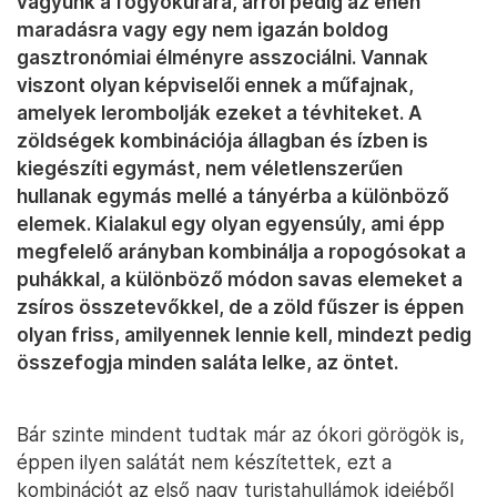
vagyunk a fogyókúrára, arról pedig az éhen
maradásra vagy egy nem igazán boldog
gasztronómiai élményre asszociálni. Vannak
viszont olyan képviselői ennek a műfajnak,
amelyek lerombolják ezeket a tévhiteket. A
zöldségek kombinációja állagban és ízben is
kiegészíti egymást, nem véletlenszerűen
hullanak egymás mellé a tányérba a különböző
elemek. Kialakul egy olyan egyensúly, ami épp
megfelelő arányban kombinálja a ropogósokat a
puhákkal, a különböző módon savas elemeket a
zsíros összetevőkkel, de a zöld fűszer is éppen
olyan friss, amilyennek lennie kell, mindezt pedig
összefogja minden saláta lelke, az öntet.
Bár szinte mindent tudtak már az ókori görögök is,
éppen ilyen salátát nem készítettek, ezt a
kombinációt az első nagy turistahullámok idejéből