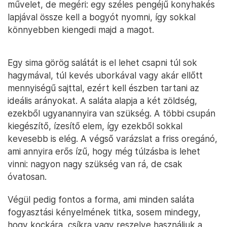
művelet, de megéri: egy széles pengéjű konyhakés
lapjával össze kell a bogyót nyomni, így sokkal
könnyebben kiengedi majd a magot.
Egy sima görög salátát is el lehet csapni túl sok
hagymával, túl kevés uborkával vagy akár ellőtt
mennyiségű sajttal, ezért kell észben tartani az
ideális arányokat. A saláta alapja a két zöldség,
ezekből ugyanannyira van szükség. A többi csupán
kiegészítő, ízesítő elem, így ezekből sokkal
kevesebb is elég. A végső varázslat a friss oregánó,
ami annyira erős ízű, hogy még túlzásba is lehet
vinni: nagyon nagy szükség van rá, de csak
óvatosan.
Végül pedig fontos a forma, ami minden saláta
fogyasztási kényelmének titka, sosem mindegy,
hogy kockára, csíkra vagy reszelve használjuk a