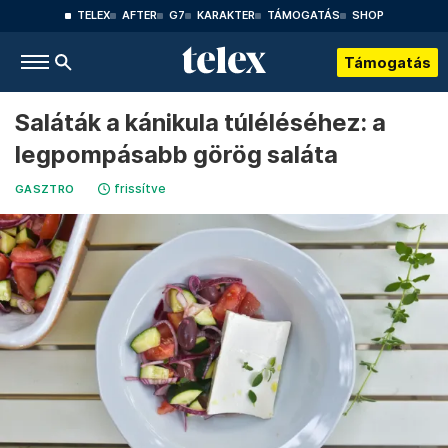
TELEX
AFTER
G7
KARAKTER
TÁMOGATÁS
SHOP
Támogatás
Saláták a kánikula túléléséhez: a
legpompásabb görög saláta
frissítve
GASZTRO