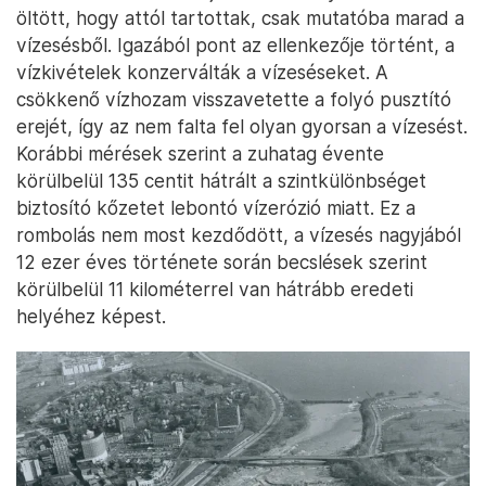
öltött, hogy attól tartottak, csak mutatóba marad a
vízesésből. Igazából pont az ellenkezője történt, a
vízkivételek konzerválták a vízeséseket. A
csökkenő vízhozam visszavetette a folyó pusztító
erejét, így az nem falta fel olyan gyorsan a vízesést.
Korábbi mérések szerint a zuhatag évente
körülbelül 135 centit hátrált a szintkülönbséget
biztosító kőzetet lebontó vízerózió miatt. Ez a
rombolás nem most kezdődött, a vízesés nagyjából
12 ezer éves története során becslések szerint
körülbelül 11 kilométerrel van hátrább eredeti
helyéhez képest.