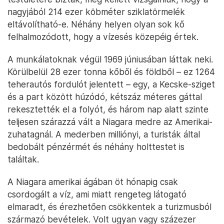
nagyjából 214 ezer köbméter sziklatörmelék
eltávolítható-e. Néhány helyen olyan sok kő
felhalmozódott, hogy a vízesés közepéig értek.
A munkálatoknak végül 1969 júniusában láttak neki.
Körülbelül 28 ezer tonna kőből és földből – ez 1264
teherautós fordulót jelentett – egy, a Kecske-sziget
és a part között húzódó, kétszáz méteres gáttal
rekesztették el a folyót, és három nap alatt szinte
teljesen szárazzá vált a Niagara medre az Amerikai-
zuhatagnál. A mederben milliónyi, a turisták által
bedobált pénzérmét és néhány holttestet is
találtak.
A Niagara amerikai ágában öt hónapig csak
csordogált a víz, ami miatt rengeteg látogató
elmaradt, és érezhetően csökkentek a turizmusból
származó bevételek. Volt ugyan vagy százezer