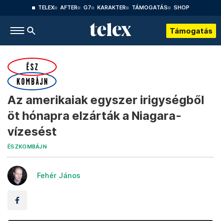
TELEX
AFTER
G7
KARAKTER
TÁMOGATÁS
SHOP
Támogatás
Az amerikaiak egyszer irigységből
öt hónapra elzárták a Niagara-
vízesést
ÉSZKOMBÁJN
Fehér János