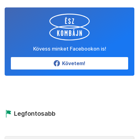
Kövess minket Facebookon is!
Követem!
Legfontosabb