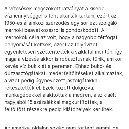
A vízesések megszokott látványát a kisebb
vízmennyiséggel is fent akarták tartani, ezért az
1950-es államközi szerződés egy sor ezt szolgáló
mérnöki beavatkozásról is gondoskodott. A
mérnökök célja az volt, hogy a nagyobb térfogat
benyomását keltsék, ezért az folyóvizet
egyenletesen szétterítették a sziklafal mentén, így
maga a vízesés akkor is robusztusnak tűnik, amikor
kevés víz bukik át a peremen. Ehhez bukó- és
duzzasztógátakat, mederfeltöltéseket alkalmaztak,
a vizet pedig úgynevezett jászolgátakkal
rekesztették el. Ezek között dolgozva,
munkagépekkel alakítottak a medren, a sziklaélt
nagyjából 15 százalékkal megkurtították, a
feltöltött részekre pedig kilátóhelyek kerültek.
Az amerikai oldalon sokáig nem történt semmi, de