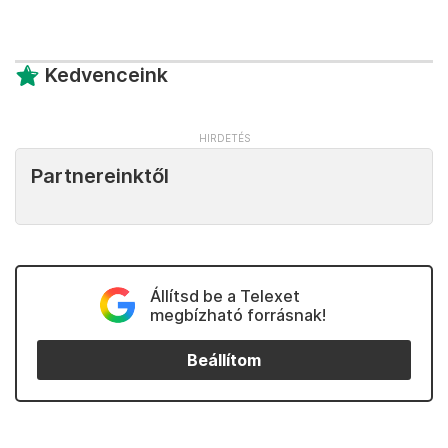
Kedvenceink
Partnereinktől
Állítsd be a Telexet
megbízható forrásnak!
Beállítom