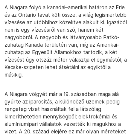
A Niagara folyó a kanadai–amerikai határon az Erie
és az Ontario tavat köti össze, a világ legismertebb
vízesése az utóbbihoz közelítve alakult ki. Igazából
nem is egy vízesésről van szó, hanem két
nagyobbról. A nagyobb és látványosabb Patkó-
zuhatag Kanada területén van, míg az Amerikai-
zuhatag az Egyesült Államokhoz tartozik, a két
vízesést úgy ötszáz méter választja el egymástól, a
Kecske-szigeten lehet átsétálni az egyiktől a
másikig.
A Niagara völgyét már a 19. században maga alá
gyűrte az iparosítás, a különböző üzemek pedig
rengeteg vizet használtak fel a látszólag
kimeríthetetlen mennyiségből; elektrokémiai és
alumíniumipari vállalatok vezették ki magukhoz a
vizet. A 20. század elejére ez már olyan méreteket