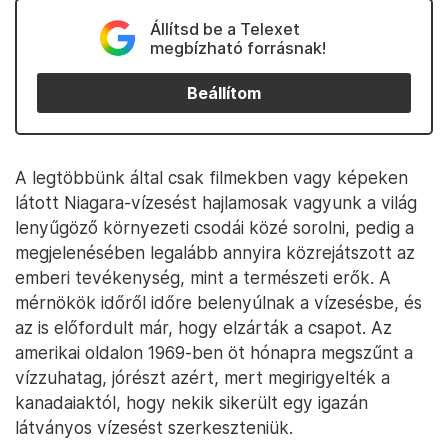
Állítsd be a Telexet
megbízható forrásnak!
Beállítom
A legtöbbünk által csak filmekben vagy képeken
látott Niagara-vízesést hajlamosak vagyunk a világ
lenyűgöző környezeti csodái közé sorolni, pedig a
megjelenésében legalább annyira közrejátszott az
emberi tevékenység, mint a természeti erők. A
mérnökök időről időre belenyúlnak a vízesésbe, és
az is előfordult már, hogy elzárták a csapot. Az
amerikai oldalon 1969-ben öt hónapra megszűnt a
vízzuhatag, jórészt azért, mert megirigyelték a
kanadaiaktól, hogy nekik sikerült egy igazán
látványos vízesést szerkeszteniük.