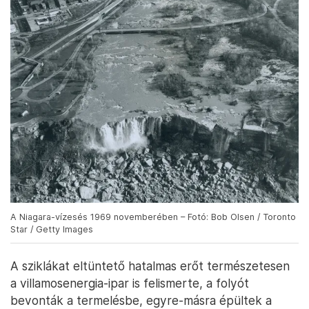
A Niagara-vízesés 1969 novemberében – Fotó: Bob Olsen / Toronto
Star / Getty Images
A sziklákat eltüntető hatalmas erőt természetesen
a villamosenergia-ipar is felismerte, a folyót
bevonták a termelésbe, egyre-másra épültek a