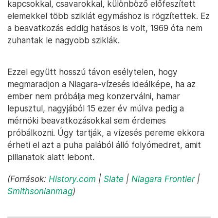
kapcsokkal, csavarokkal, különböző előfeszített
elemekkel több sziklát egymáshoz is rögzítettek. Ez
a beavatkozás eddig hatásos is volt, 1969 óta nem
zuhantak le nagyobb sziklák.
Ezzel együtt hosszú távon esélytelen, hogy
megmaradjon a Niagara-vízesés ideálképe, ha az
ember nem próbálja meg konzerválni, hamar
lepusztul, nagyjából 15 ezer év múlva pedig a
mérnöki beavatkozásokkal sem érdemes
próbálkozni. Úgy tartják, a vízesés pereme ekkora
érheti el azt a puha palából álló folyómedret, amit
pillanatok alatt lebont.
(Források:
History.com
|
Slate
|
Niagara Frontier
|
Smithsonianmag
)