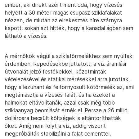
ember, aki direkt azért ment oda, hogy vízesés
helyett a 30 méter magas csupasz sziklafalakat
nézzen, de miután az elrekesztés híre szárnyra
kapott, sokan azt hitték, hogy a kanadai ágban sem
látható a vízesés:
A mérnökök végül a sziklatörmelékhez sem nyúltak
érdemben. Repedésekbe juttatott, a víz áramlási
útvonalát jelző festékekkel, kőzetminták
vételezésével és statikai mérésekkel arra jutottak,
hogy a lezuhant és feltornyosult kőtörmelék az, ami
megtámasztja a vízesés falát, és ha ezeket a
halmokat eltávolítanák, azzal csak még több
sziklaanyag beomlását érnék el. Persze a 26 millió
dollárosra becsült költségek is eltántoríthatták
őket. Amíg nem folyt a víz, addig viszont
megpróbálták stabilizálni a falat cementtel,