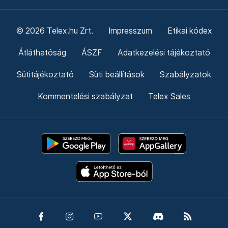
© 2026 Telex.hu Zrt.
Impresszum
Etikai kódex
Átláthatóság
ÁSZF
Adatkezelési tájékoztató
Sütitájékoztató
Süti beállítások
Szabályzatok
Kommentelési szabályzat
Telex Sales