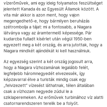
vízerőművek, ami egy ideig folyamatos feszültséget
jelentett Kanada és az Egyesült Államok között. A
vita már akkor is azon ment, hogy vajon
megengedhető-e, hogy bármilyen beruházás
szétrombolja a tájat: mi a fontosabb, a Niagara
látványa vagy az áramtermelő képessége. Pár
kudarcba fulladt kísérlet után végül 1950-ben
egyezett meg a két ország, és arra jutottak, hogy a
Niagara mindkét ajándékát ki kell használniuk.
Az egyezség szerint a két ország jogosult arra,
hogy a Niagara vízhozamának legalább felét,
legfeljebb háromnegyedét elvezessék, így
képzavarral élve a turisták mindig csak egy
„felvizezett” vízesést láthatnak, télen általában
csak a vízhozam negyede zúdul le a
sziklaperemeken. Az erőművek turbináihoz víz alatti
csatornarendszeren terelik be a folyót.