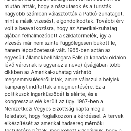
miután látták, hogy a nászutasok és a turisták
nagyobb számban választották a Patkó-zuhatagot,
mint a másik vízesést, elgondolkodtak. További érv
volt a beavatkozásra, hogy az Amerikai-zuhatag
aljában felhalmozódott a sziklatörmelék, így a
vízesés már nem szinte függőlegesen bukott le,
hanem lépcsőzetessé vált. 1965-ben aztán az
egyesült államokbeli Niagara Falls (a kanadai oldalon
lévő városnak is ugyanez a neve) újságjában több
cikkben az Amerikai-zuhatag várható
megsemmisüléséről írtak, amire válaszul a helyiek
kampányt indítottak a megmentésére. Ez a
politikusok ingerküszöbét is elérte, és a
kongresszus elé került az ügy. 1967-ben a
Nemzetközi Vegyes Bizottság kapta meg a
feladatot, hogy foglalkozzon a kérdéssel. A tervek
elkészítését az amerikai hadsereg mérnöki
testületére bízták, meg kellett vizsgálniuk, hogy a