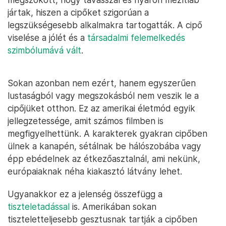
jártak, hiszen a cipőket szigorúan a
legszükségesebb alkalmakra tartogatták. A cipő
viselése a jólét és a
társadalmi felemelkedés
szimbólumává vált
.
Sokan azonban nem ezért, hanem egyszerűen
lustaságból vagy megszokásból nem veszik le a
cipőjüket otthon. Ez az amerikai életmód egyik
jellegzetessége, amit számos filmben is
megfigyelhettünk. A karakterek gyakran cipőben
ülnek a kanapén, sétálnak be hálószobába vagy
épp ebédelnek az étkezőasztalnál, ami nekünk,
európaiaknak néha kiakasztó látvány lehet.
Ugyanakkor ez a jelenség összefügg a
tiszteletadással
is. Amerikában sokan
tiszteletteljesebb gesztusnak tartják a cipőben