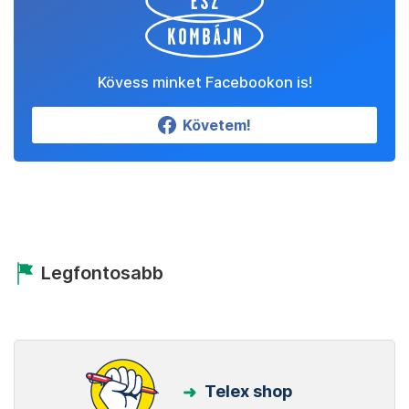
Kövess minket Facebookon is!
Követem!
Legfontosabb
Telex shop