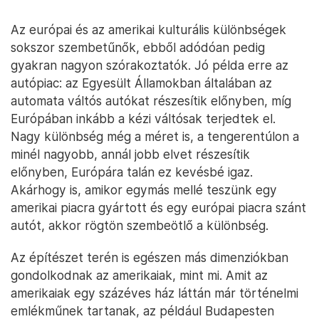
Az európai és az amerikai kulturális különbségek
sokszor szembetűnők, ebből adódóan pedig
gyakran nagyon szórakoztatók. Jó példa erre az
autópiac: az Egyesült Államokban általában az
automata váltós autókat részesítik előnyben, míg
Európában inkább a kézi váltósak terjedtek el.
Nagy különbség még a méret is, a tengerentúlon a
minél nagyobb, annál jobb elvet részesítik
előnyben, Európára talán ez kevésbé igaz.
Akárhogy is, amikor egymás mellé teszünk egy
amerikai piacra gyártott és egy európai piacra szánt
autót, akkor rögtön szembeötlő a különbség.
Az építészet terén is egészen más dimenziókban
gondolkodnak az amerikaiak, mint mi. Amit az
amerikaiak egy százéves ház láttán már történelmi
emlékműnek tartanak, az például Budapesten