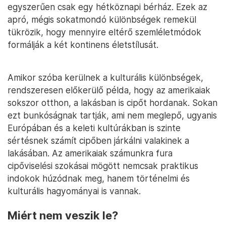
egyszerűen csak egy hétköznapi bérház. Ezek az
apró, mégis sokatmondó különbségek remekül
tükrözik, hogy mennyire eltérő szemléletmódok
formálják a két kontinens életstílusát.
Amikor szóba kerülnek a kulturális különbségek,
rendszeresen előkerülő példa, hogy az amerikaiak
sokszor otthon, a lakásban is cipőt hordanak. Sokan
ezt bunkóságnak tartják, ami nem meglepő, ugyanis
Európában és a keleti kultúrákban is szinte
sértésnek számít cipőben járkálni valakinek a
lakásában. Az amerikaiak számunkra fura
cipőviselési szokásai mögött nemcsak praktikus
indokok húzódnak meg, hanem történelmi és
kulturális hagyományai is vannak.
Miért nem veszik le?