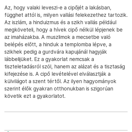
Az, hogy valaki leveszi-e a cipőjét a lakásban,
függhet attól is, milyen vallási felekezethez tartozik.
Az iszlám, a hinduizmus és a szikh vallás például
megköveteli, hogy a hívek cipő nélkül lépjenek be
az imaházakba. A muszlimok a mecsetbe való
belépés előtt, a hinduk a templomba lépve, a
szikhek pedig a gurdvára kapujánál hagyják
lábbelijüket. Ez a gyakorlat nemcsak a
tiszteletadásról szól, hanem az alázat és a tisztaság
kifejezése is. A cipő levételével elválasztják a
külvilágot a szent tértől. Az ilyen hagyományok
szerint élők gyakran otthonukban is szigorúan
követik ezt a gyakorlatot.