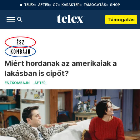
TELEX
AFTER
G7
KARAKTER
TÁMOGATÁS
SHOP
Támogatás
Miért hordanak az amerikaiak a
lakásban is cipőt?
ÉSZKOMBÁJN
AFTER