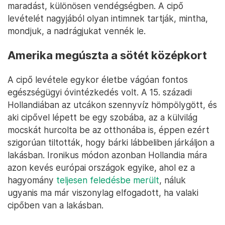
maradást, különösen vendégségben. A cipő
levételét nagyjából olyan intimnek tartják, mintha,
mondjuk, a nadrágjukat vennék le.
Amerika megúszta a sötét középkort
A cipő levétele egykor életbe vágóan fontos
egészségügyi óvintézkedés volt. A 15. századi
Hollandiában az utcákon szennyvíz hömpölygött, és
aki cipővel lépett be egy szobába, az a külvilág
mocskát hurcolta be az otthonába is, éppen ezért
szigorúan tiltották, hogy bárki lábbeliben járkáljon a
lakásban. Ironikus módon azonban Hollandia mára
azon kevés európai országok egyike, ahol ez a
hagyomány
teljesen feledésbe merült
, náluk
ugyanis ma már viszonylag elfogadott, ha valaki
cipőben van a lakásban.