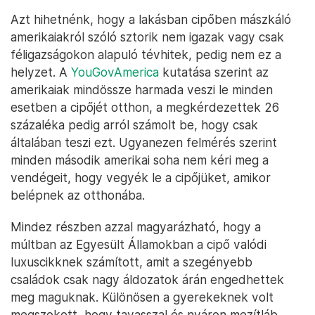
Azt hihetnénk, hogy a lakásban cipőben mászkáló
amerikaiakról szóló sztorik nem igazak vagy csak
féligazságokon alapuló tévhitek, pedig nem ez a
helyzet. A
YouGovAmerica
kutatása szerint az
amerikaiak mindössze harmada veszi le minden
esetben a cipőjét otthon, a megkérdezettek 26
százaléka pedig arról számolt be, hogy csak
általában teszi ezt. Ugyanezen felmérés szerint
minden második amerikai soha nem kéri meg a
vendégeit, hogy vegyék le a cipőjüket, amikor
belépnek az otthonába.
Mindez részben azzal magyarázható, hogy a
múltban az Egyesült Államokban a cipő valódi
luxuscikknek számított, amit a szegényebb
családok csak nagy áldozatok árán engedhettek
meg maguknak. Különösen a gyerekeknek volt
megszokott, hogy tavasszal és nyáron mezítláb