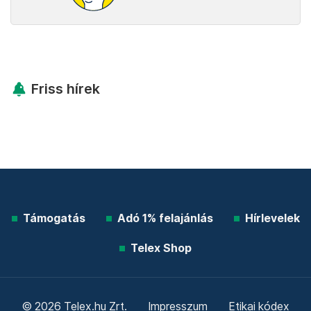
Friss hírek
Támogatás
Adó 1% felajánlás
Hírlevelek
Telex Shop
© 2026 Telex.hu Zrt.
Impresszum
Etikai kódex