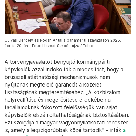
Gulyás Gergely és Rogán Antal a parlamenti szavazáson 2025.
április 29-én – Fotó: Hevesi-Szabó Lujza / Telex
A törvényjavaslatot benyújtó kormánypárti
képviselők azzal indokolták a módosítást, hogy a
brüsszeli átláthatósági mechanizmusok nem
nyújtanak megfelelő garanciát a közélet
tisztaságának megteremtéséhez. „A közbizalom
helyreállítása és megerősítése érdekében a
tagállamoknak fokozott felelősségük van saját
képviselőik elszámoltathatóságának biztosításában.
Ezt szolgálja a magyar vagyonnyilatkozati rendszer
is, amely a legszigorúbbak közé tartozik” – írták
a