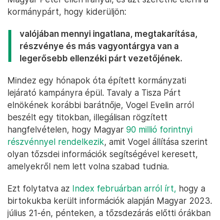
kormánypárt, hogy kiderüljön:
valójában mennyi ingatlana, megtakarítása,
részvénye és más vagyontárgya van a
legerősebb ellenzéki párt vezetőjének.
Mindez egy hónapok óta épített kormányzati
lejárató kampányra épül. Tavaly a Tisza Párt
elnökének korábbi barátnője, Vogel Evelin arról
beszélt egy titokban, illegálisan rögzített
hangfelvételen, hogy Magyar
90 millió forintnyi
részvénnyel rendelkezik
, amit Vogel állítása szerint
olyan tőzsdei információk segítségével keresett,
amelyekről nem lett volna szabad tudnia.
Ezt folytatva az
Index februárban arról írt,
hogy a
birtokukba került információk alapján Magyar 2023.
július 21-én, pénteken, a tőzsdezárás előtti órákban