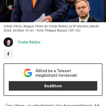
Orbán Viktor, Magyar Péter és Orbán Balázs az EP plenáris ülésén
2024. október 10-én – Fotó: Philippe Buissin / EP / EU
Cseke Balázs
Állítsd be a Telexet
megbízható forrásnak!
Beállítom
„Úgy látom, az ellenfeleink újra fenyegetőznek. Mi