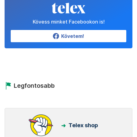
Kövess minket Facebookon is!
Követem!
Legfontosabb
Telex shop