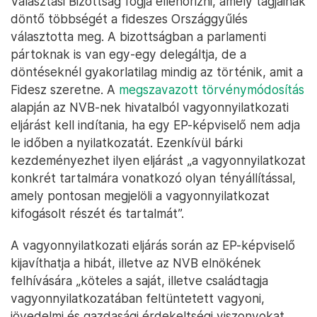
Választási Bizottság fogja ellenőrizni, amely tagjainak
döntő többségét a fideszes Országgyűlés
választotta meg. A bizottságban a parlamenti
pártoknak is van egy-egy delegáltja, de a
döntéseknél gyakorlatilag mindig az történik, amit a
Fidesz szeretne. A
megszavazott törvénymódosítás
alapján az NVB-nek hivatalból vagyonnyilatkozati
eljárást kell indítania, ha egy EP-képviselő nem adja
le időben a nyilatkozatát. Ezenkívül bárki
kezdeményezhet ilyen eljárást „a vagyonnyilatkozat
konkrét tartalmára vonatkozó olyan tényállítással,
amely pontosan megjelöli a vagyonnyilatkozat
kifogásolt részét és tartalmát”.
A vagyonnyilatkozati eljárás során az EP-képviselő
kijavíthatja a hibát, illetve az NVB elnökének
felhívására „köteles a saját, illetve családtagja
vagyonnyilatkozatában feltüntetett vagyoni,
jövedelmi és gazdasági érdekeltségi viszonyokat