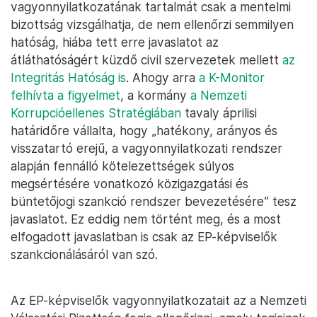
vagyonnyilatkozatának tartalmát csak a mentelmi
bizottság vizsgálhatja, de nem ellenőrzi semmilyen
hatóság, hiába tett erre javaslatot az
átláthatóságért küzdő civil szervezetek mellett
az
Integritás Hatóság is
. Ahogy arra
a K-Monitor
felhívta a figyelmet
, a kormány
a Nemzeti
Korrupcióellenes Stratégiában
tavaly áprilisi
határidőre vállalta, hogy „hatékony, arányos és
visszatartó erejű, a vagyonnyilatkozati rendszer
alapján fennálló kötelezettségek súlyos
megsértésére vonatkozó közigazgatási és
büntetőjogi szankció rendszer bevezetésére” tesz
javaslatot. Ez eddig nem történt meg, és a most
elfogadott javaslatban is csak az EP-képviselők
szankcionálásáról van szó.
Az EP-képviselők vagyonnyilatkozatait az a Nemzeti