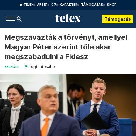
TELEX
AFTER
G7
KARAKTER
TÁMOGATÁS
SHOP
Támogatás
Megszavazták a törvényt, amellyel
Magyar Péter szerint tőle akar
megszabadulni a Fidesz
Legfontosabb
BELFÖLD