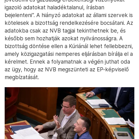
igazoló adatokat haladéktalanul, írásban
bejelenteni”. A hiányzó adatokat az állami szervek is
kötelesek a bizottság rendelkezésére bocsátani. Az
adatokba csak az NVB tagjai tekinthetnek be, és
később sem hozhatják azokat nyilvánosságra. A
bizottság döntése ellen a Kúriánál lehet fellebbezni,
amely közigazgatási nemperes eljárásban bírálja el a
kérelmet. Ennek a folyamatnak a végén juthat oda
az ügy, hogy az NVB megszünteti az EP-képviselő
megbízatását.