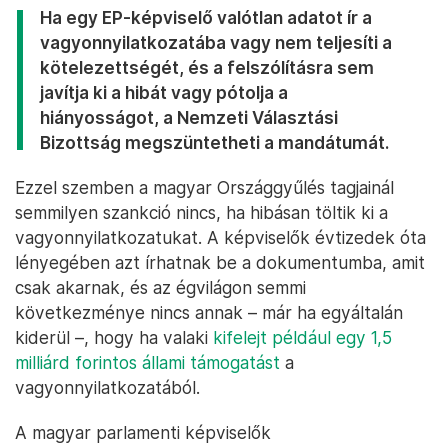
Ha egy EP-képviselő valótlan adatot ír a
vagyonnyilatkozatába vagy nem teljesíti a
kötelezettségét, és a felszólításra sem
javítja ki a hibát vagy pótolja a
hiányosságot, a Nemzeti Választási
Bizottság megszüntetheti a mandátumát.
Ezzel szemben a magyar Országgyűlés tagjainál
semmilyen szankció nincs, ha hibásan töltik ki a
vagyonnyilatkozatukat. A képviselők évtizedek óta
lényegében azt írhatnak be a dokumentumba, amit
csak akarnak, és az égvilágon semmi
következménye nincs annak – már ha egyáltalán
kiderül –, hogy ha valaki
kifelejt például egy 1,5
milliárd forintos állami támogatást
a
vagyonnyilatkozatából.
A magyar parlamenti képviselők