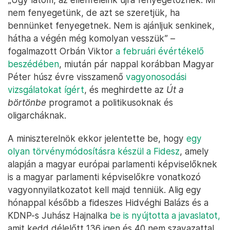
nem fenyegetünk, de azt se szeretjük, ha
bennünket fenyegetnek. Nem is ajánljuk senkinek,
hátha a végén még komolyan vesszük” –
fogalmazott Orbán Viktor
a februári évértékelő
beszédében
, miután pár nappal korábban Magyar
Péter húsz évre visszamenő
vagyonosodási
vizsgálatokat ígért
, és meghirdette az
Út a
börtönbe
programot a politikusoknak és
oligarcháknak.
A miniszterelnök ekkor jelentette be, hogy
egy
olyan törvénymódosításra készül a Fidesz
, amely
alapján a magyar európai parlamenti képviselőknek
is a magyar parlamenti képviselőkre vonatkozó
vagyonnyilatkozatot kell majd tenniük. Alig egy
hónappal később a fideszes Hidvéghi Balázs és a
KDNP-s Juhász Hajnalka
be is nyújtotta a javaslatot,
amit kedd délelőtt 136 igen és 40 nem szavazattal