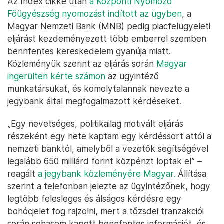
Az Index cikke után
a Központi Nyomozó
Főügyészség nyomozást indított az ügyben
, a
Magyar Nemzeti Bank (MNB) pedig piacfelügyeleti
eljárást kezdeményezett több emberrel szemben
bennfentes kereskedelem gyanúja miatt.
Közleményük szerint az eljárás során
Magyar
ingerülten kérte számon
az ügyintéző
munkatársukat, és komolytalannak nevezte a
jegybank által megfogalmazott kérdéseket.
„Egy nevetséges, politikailag motivált eljárás
részeként egy hete kaptam egy kérdéssort attól a
nemzeti banktól, amelyből a vezetők segítségével
legalább 650 milliárd forint közpénzt loptak el” –
reagált
a jegybank közleményére Magyar.
Állítása
szerint a telefonban jelezte az ügyintézőnek, hogy
legtöbb felesleges és álságos kérdésre egy
bohócjelet fog rajzolni, mert a tőzsdei tranzakciói
során sohasem kapott bennfentes információt, és