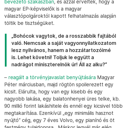
bevezető szakaszban
, és azzal érveltek, hogy a
magyar EP-képviselők is a magyar
választópolgároktól kapott felhatalmazás alapján
töltik be tisztségüket.
„Bohócok vagytok, de a rosszabbik fajtából
való. Nemcsak a saját vagyonnyilatkozatom
lesz nyilvános, hanem a hozzátartozóimé
is. Lehet követni! Toljuk le együtt a
nadrágot miniszterelnök úr! Áll az alku?”
–
reagált a törvényjavaslat benyújtására
Magyar
Péter márciusban, majd rögtön spoilerezett egy
kicsit. Elárulta, hogy van egy kisebb és egy
nagyobb lakása, egy balatonhenyei üres telke, kb.
90 millió forint lakáshitele és ennél egy kicsivel több
megtakarítása. Ezenkívül „egy minimális hasznot
nyújtó” cég, egy 7 éves Volvo, egy pianínó és öt
festmény tulajdonosa. „Máskor legyél már elég