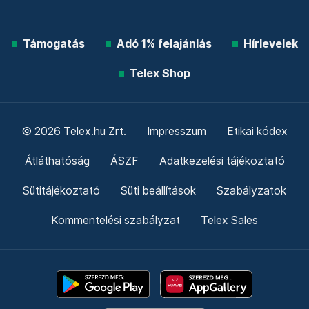
Támogatás
Adó 1% felajánlás
Hírlevelek
Telex Shop
© 2026 Telex.hu Zrt.
Impresszum
Etikai kódex
Átláthatóság
ÁSZF
Adatkezelési tájékoztató
Sütitájékoztató
Süti beállítások
Szabályzatok
Kommentelési szabályzat
Telex Sales