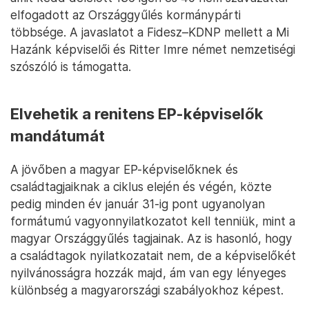
elfogadott az Országgyűlés kormánypárti
többsége. A javaslatot a Fidesz–KDNP mellett a Mi
Hazánk képviselői és Ritter Imre német nemzetiségi
szószóló is támogatta.
Elvehetik a renitens EP-képviselők
mandátumát
A jövőben a magyar EP-képviselőknek és
családtagjaiknak a ciklus elején és végén, közte
pedig minden év január 31-ig pont ugyanolyan
formátumú vagyonnyilatkozatot kell tenniük, mint a
magyar Országgyűlés tagjainak. Az is hasonló, hogy
a családtagok nyilatkozatait nem, de a képviselőkét
nyilvánosságra hozzák majd, ám van egy lényeges
különbség a magyarországi szabályokhoz képest.