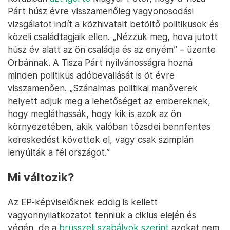
Párt húsz évre visszamenőleg vagyonosodási
vizsgálatot indít a közhivatalt betöltő politikusok és
közeli családtagjaik ellen. „Nézzük meg, hova jutott
húsz év alatt az ön családja és az enyém” – üzente
Orbánnak. A Tisza Párt nyilvánosságra hozná
minden politikus adóbevallását is öt évre
visszamenően. „Szánalmas politikai manőverek
helyett adjuk meg a lehetőséget az embereknek,
hogy megláthassák, hogy kik is azok az ön
környezetében, akik valóban tőzsdei bennfentes
kereskedést követtek el, vagy csak szimplán
lenyúlták a fél országot.”
Mi változik?
Az EP-képviselőknek eddig is kellett
vagyonnyilatkozatot tenniük a ciklus elején és
végén, de a
brüsszeli szabályok szerint
azokat nem