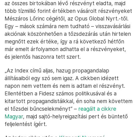
az összes birtokában lévő részvényt eladta, majd
több tízmillió forint értékben vásárolt részvényeket
Mészáros Lőrinc cégétől, az Opus Global Nyrt.-től.
Egy – mások számára nem tudható – visszavásárlási
akciónak köszönhetően a tőzsdezárás után hirtelen
megnőtt ezek értéke, így a rá következő hétfőn
már emelt árfolyamon adhatta el a részvényeket,
és jelentős haszonra tett szert.
„Az Index című aljas, hazug propagandalap
állításaiból egy szó sem igaz. A cikkben idézett
napon nem vettem és nem is adtam el részvényt.
Ellentétben a Fidesz számos politikusával és a
kitartott propagandistáikkal, én soha nem követtem
el tőzsdei bűncselekményt” –
reagált a cikkre
Magyar
, majd sajtó-helyreigazítási pert és büntető
feljelentést ígért.