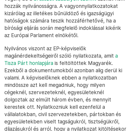
hozzák nyilvánosságra. A vagyonnyilatkozatokat
kizárólag az illetékes bűnüldöző és igazságügyi
hatóságok számára teszik hozzáférhetővé, ha a
bírósági eljárás során megfelelő indoklással kikérik
az Európai Parlament elnökétől.
Nyilvános viszont az EP-képviselők
magánérdekeltségeiről szóló nyilatkozata, amit
a
Tisza Párt honlapjára
is feltöltöttek Magyarék.
Ezekből a dokumentumokból azonban alig derül ki
valami. A képviselőknek ebben a nyilatkozatban
mindössze azt kell megadniuk, hogy milyen
cégeknél, szervezeteknél, egyesületeknél
dolgoztak az elmúlt három évben, és mennyit
kerestek ott. Nyilatkozniuk kell ezenfelül a
vállalatokban, civil szervezetekben, pártokban és
egyesületekben viselt tagságukról, tisztségükről,
díjazásukról és arról, hogy a nyilatkozat kitöltésekor