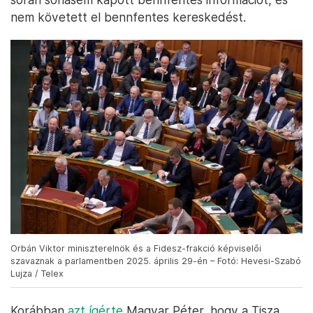
nem követett el bennfentes kereskedést.
Orbán Viktor miniszterelnök és a Fidesz-frakció képviselői
szavaznak a parlamentben 2025. április 29-én – Fotó: Hevesi-Szabó
Lujza / Telex
Korábban
azt ígérte
Magyar Péter, hogy a Tisza