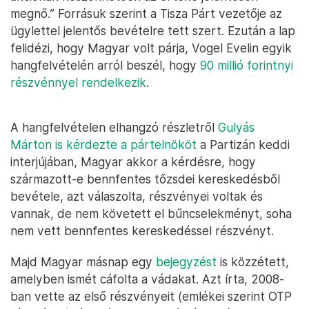
megnő.” Forrásuk szerint a Tisza Párt vezetője az
ügylettel jelentős bevételre tett szert. Ezután a lap
felidézi, hogy Magyar volt párja, Vogel Evelin egyik
hangfelvételén arról beszél, hogy
90 millió forintnyi
részvénnyel rendelkezik
.
A hangfelvételen elhangzó részletről
Gulyás
Márton is kérdezte a pártelnököt
a Partizán keddi
interjújában, Magyar akkor a kérdésre, hogy
származott-e bennfentes tőzsdei kereskedésből
bevétele, azt válaszolta, részvényei voltak és
vannak, de nem követett el bűncselekményt, soha
nem vett bennfentes kereskedéssel részvényt.
Majd Magyar másnap egy
bejegyzést
is közzétett,
amelyben ismét cáfolta a vádakat. Azt írta, 2008-
ban vette az első részvényeit (emlékei szerint OTP