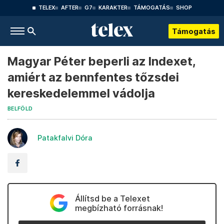
TELEX
AFTER
G7
KARAKTER
TÁMOGATÁS
SHOP
Támogatás
Magyar Péter beperli az Indexet,
amiért az bennfentes tőzsdei
kereskedelemmel vádolja
BELFÖLD
Patakfalvi Dóra
Állítsd be a Telexet
megbízható forrásnak!