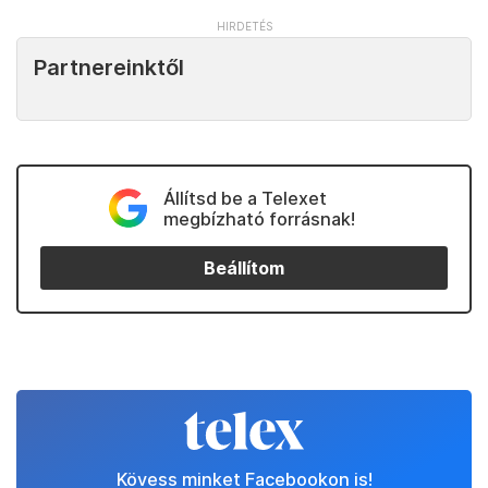
Partnereinktől
Állítsd be a Telexet
megbízható forrásnak!
Beállítom
Kövess minket Facebookon is!