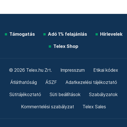
Támogatás
Adó 1% felajánlás
Hírlevelek
Telex Shop
© 2026 Telex.hu Zrt.
Impresszum
Etikai kódex
Átláthatóság
ÁSZF
Adatkezelési tájékoztató
Sütitájékoztató
Süti beállítások
Szabályzatok
Kommentelési szabályzat
Telex Sales