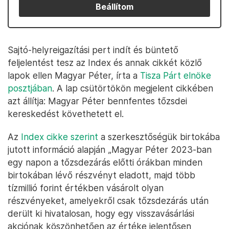
Beállítom
Sajtó-helyreigazítási pert indít és büntető
feljelentést tesz az Index és annak cikkét közlő
lapok ellen Magyar Péter, írta a
Tisza Párt elnöke
posztjában
. A lap csütörtökön megjelent cikkében
azt állítja: Magyar Péter bennfentes tőzsdei
kereskedést követhetett el.
Az
Index cikke szerint
a szerkesztőségük birtokába
jutott információ alapján „Magyar Péter 2023-ban
egy napon a tőzsdezárás előtti órákban minden
birtokában lévő részvényt eladott, majd több
tízmillió forint értékben vásárolt olyan
részvényeket, amelyekről csak tőzsdezárás után
derült ki hivatalosan, hogy egy visszavásárlási
akciónak köszönhetően az értéke jelentősen