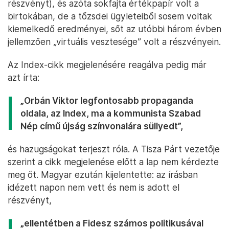
részvényt), és azóta sokfajta értékpapír volt a
birtokában, de a tőzsdei ügyleteiből sosem voltak
kiemelkedő eredményei, sőt az utóbbi három évben
jellemzően „virtuális vesztesége” volt a részvényein.
Az Index-cikk megjelenésére reagálva pedig már
azt írta:
„Orbán Viktor legfontosabb propaganda
oldala, az Index, ma a kommunista Szabad
Nép című újság színvonalára süllyedt”,
és hazugságokat terjeszt róla. A Tisza Párt vezetője
szerint a cikk megjelenése előtt a lap nem kérdezte
meg őt. Magyar ezután kijelentette: az írásban
idézett napon nem vett és nem is adott el
részvényt,
„ellentétben a Fidesz számos politikusával