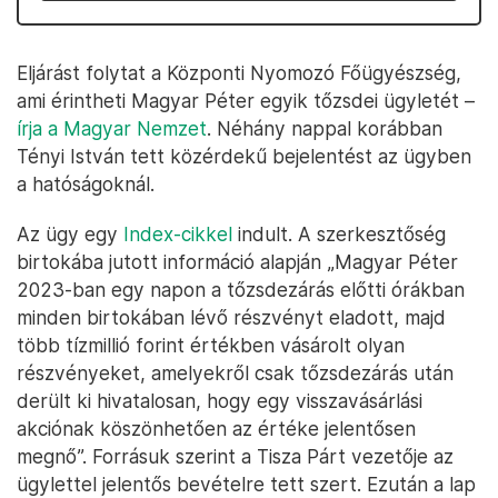
Eljárást folytat a Központi Nyomozó Főügyészség,
ami érintheti Magyar Péter egyik tőzsdei ügyletét –
írja a Magyar Nemzet
. Néhány nappal korábban
Tényi István tett közérdekű bejelentést az ügyben
a hatóságoknál.
Az ügy egy
Index-cikkel
indult. A szerkesztőség
birtokába jutott információ alapján „Magyar Péter
2023-ban egy napon a tőzsdezárás előtti órákban
minden birtokában lévő részvényt eladott, majd
több tízmillió forint értékben vásárolt olyan
részvényeket, amelyekről csak tőzsdezárás után
derült ki hivatalosan, hogy egy visszavásárlási
akciónak köszönhetően az értéke jelentősen
megnő”. Forrásuk szerint a Tisza Párt vezetője az
ügylettel jelentős bevételre tett szert. Ezután a lap