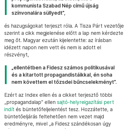
kommunista Szabad Nép című újság
színvonalára süllyedt”,
és hazugságokat terjeszt róla. A Tisza Párt vezetője
szerint a cikk megjelenése előtt a lap nem kérdezte
meg őt. Magyar ezután kijelentette: az írásban
idézett napon nem vett és nem is adott el
részvényt,
„ellentétben a Fidesz számos politikusával
és a kitartott propagandistáikkal, én soha
nem követtem el tőzsdei bűncselekményt”.
Ezért az Index ellen és a cikket terjesztő többi
„propagandalap” ellen
sajtó-helyreigazítási pert
indít
és büntetőfeljelentést tesz. Hozzátette, a
büntetőeljárás feltehetően nem vezet majd
eredményre, mivel „a Fidesz szándékosan úgy