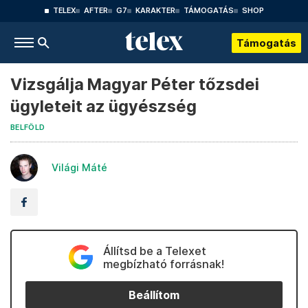
TELEX
AFTER
G7
KARAKTER
TÁMOGATÁS
SHOP
Támogatás
Vizsgálja Magyar Péter tőzsdei
ügyleteit az ügyészség
BELFÖLD
Világi Máté
Állítsd be a Telexet
megbízható forrásnak!
Beállítom