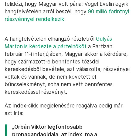
felidézi, hogy Magyar volt párja, Vogel Evelin egyik
hangfelvételén arról beszél, hogy
90 millió forintnyi
részvénnyel rendelkezik
.
A hangfelvételen elhangzó részletről
Gulyás
Márton is kérdezte a pártelnököt
a Partizán
február 11-i interjújában, Magyar akkor a kérdésre,
hogy származott-e bennfentes tőzsdei
kereskedésből bevétele, azt válaszolta, részvényei
voltak és vannak, de nem követett el
bűncselekményt, soha nem vett bennfentes
kereskedéssel részvényt.
Az Index-cikk megjelenésére reagálva pedig már
azt írta:
„Orbán Viktor legfontosabb
propagandaoldala, az Index, ma a