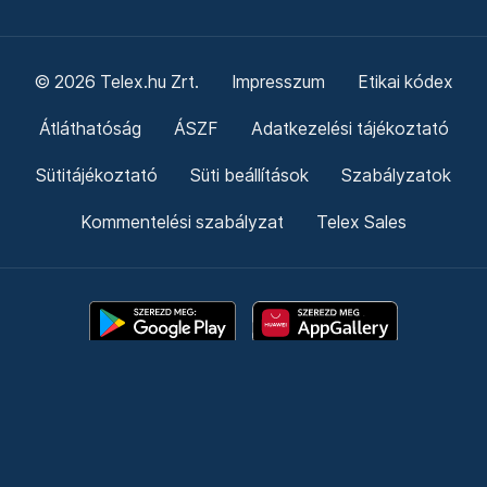
© 2026 Telex.hu Zrt.
Impresszum
Etikai kódex
Átláthatóság
ÁSZF
Adatkezelési tájékoztató
Sütitájékoztató
Süti beállítások
Szabályzatok
Kommentelési szabályzat
Telex Sales