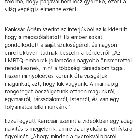
félelme, hogy párjával nem lesz gyereke, ezért a
világ végéig is elmenne ezért.
Kanicsár Ádám szerint az interjúkból az is kiderült,
hogy a megszólaltatott tíz ember sokat
gondolkodott a saját szülőségéről, és nagyon
önreflektíven tudnak beszélni a kérdésről. „Az
LMBTQ-emberek jellemzően nagyobb önismerettel
rendelkeznek, mint a többségi társadalom tagjai,
hiszen mi nyolcéves korunk óta vizsgáljuk
magunkat; azt, hogy kik vagyunk. A mai napig
rengeteget beszélgetünk otthon magunkról,
egymásról, társadalomról, Istenről, és van egy
folyamatos lelki munkánk.”
Ezzel együtt Kanicsár szerint a videókban egy adag
naivitás is megjelenik, amire az anyukája is felhívta a
figyelmét. „Ahogy minden a gyerekvállalásról