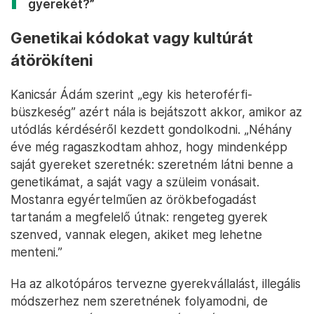
gyerekét?”
Genetikai kódokat vagy kultúrát
átörökíteni
Kanicsár Ádám szerint „egy kis heteroférfi-
büszkeség” azért nála is bejátszott akkor, amikor az
utódlás kérdéséről kezdett gondolkodni. „Néhány
éve még ragaszkodtam ahhoz, hogy mindenképp
saját gyereket szeretnék: szeretném látni benne a
genetikámat, a saját vagy a szüleim vonásait.
Mostanra egyértelműen az örökbefogadást
tartanám a megfelelő útnak: rengeteg gyerek
szenved, vannak elegen, akiket meg lehetne
menteni.”
Ha az alkotópáros tervezne gyerekvállalást, illegális
módszerhez nem szeretnének folyamodni, de