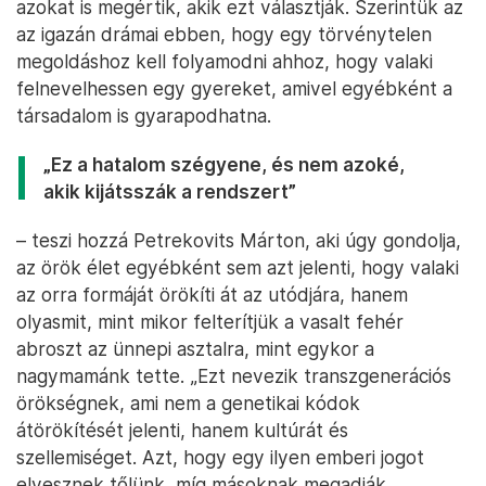
azokat is megértik, akik ezt választják. Szerintük az
az igazán drámai ebben, hogy egy törvénytelen
megoldáshoz kell folyamodni ahhoz, hogy valaki
felnevelhessen egy gyereket, amivel egyébként a
társadalom is gyarapodhatna.
„Ez a hatalom szégyene, és nem azoké,
akik kijátsszák a rendszert”
– teszi hozzá Petrekovits Márton, aki úgy gondolja,
az örök élet egyébként sem azt jelenti, hogy valaki
az orra formáját örökíti át az utódjára, hanem
olyasmit, mint mikor felterítjük a vasalt fehér
abroszt az ünnepi asztalra, mint egykor a
nagymamánk tette. „Ezt nevezik transzgenerációs
örökségnek, ami nem a genetikai kódok
átörökítését jelenti, hanem kultúrát és
szellemiséget. Azt, hogy egy ilyen emberi jogot
elvesznek tőlünk, míg másoknak megadják,