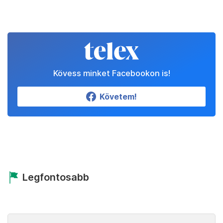
Kövess minket Facebookon is!
Követem!
Legfontosabb