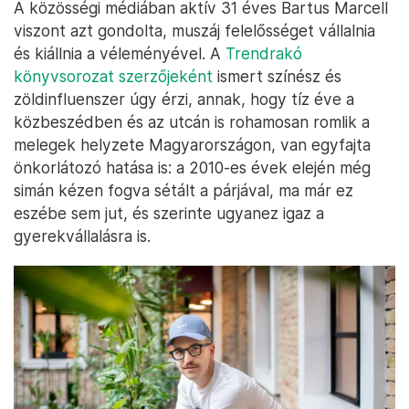
A közösségi médiában aktív 31 éves Bartus Marcell
viszont azt gondolta, muszáj felelősséget vállalnia
és kiállnia a véleményével. A
Trendrakó
könyvsorozat szerzőjeként
ismert színész és
zöldinfluenszer úgy érzi, annak, hogy tíz éve a
közbeszédben és az utcán is rohamosan romlik a
melegek helyzete Magyarországon, van egyfajta
önkorlátozó hatása is: a 2010-es évek elején még
simán kézen fogva sétált a párjával, ma már ez
eszébe sem jut, és szerinte ugyanez igaz a
gyerekvállalásra is.