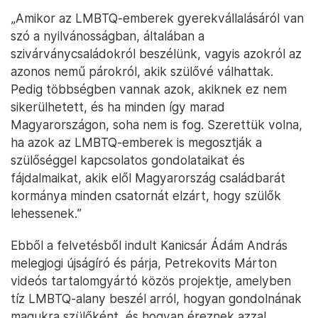
„Amikor az LMBTQ-emberek gyerekvállalásáról van
szó a nyilvánosságban, általában a
szivárványcsaládokról beszélünk, vagyis azokról az
azonos nemű párokról, akik szülővé válhattak.
Pedig többségben vannak azok, akiknek ez nem
sikerülhetett, és ha minden így marad
Magyarországon, soha nem is fog. Szerettük volna,
ha azok az LMBTQ-emberek is megosztják a
szülőséggel kapcsolatos gondolataikat és
fájdalmaikat, akik elől Magyarország családbarát
kormánya minden csatornát elzárt, hogy szülők
lehessenek.”
Ebből a felvetésből indult Kanicsár Ádám András
melegjogi újságíró és párja, Petrekovits Márton
videós tartalomgyártó közös projektje, amelyben
tíz LMBTQ-alany beszél arról, hogyan gondolnának
magukra szülőként, és hogyan éreznek azzal