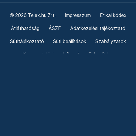
© 2026 Telex.hu Zrt.
Impresszum
Etikai kódex
Átláthatóság
ÁSZF
Adatkezelési tájékoztató
Sütitájékoztató
Süti beállítások
Szabályzatok
Kommentelési szabályzat
Telex Sales