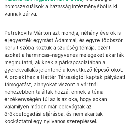
homoszexuálisok a házasság intézményéből is ki
vannak zárva.
Petrekovits Márton azt mondja, néhány éve ők is
eljegyezték egymást Ádámmal, és egyre többször
került szóba köztük a szülőség témája, ezért
azokat a harmincas–negyvenes melegeket akarták
megmutatni, akiknek a párkapcsolatában a
gyerekvállalás jelentené a következő lépcsőfokot.
A projekthez a Háttér Társaságtól kaptak pályázati
támogatást, alanyokat viszont a vártnál
nehezebben találtak hozzá, ennek a téma
érzékenységén túl az is az oka, hogy sokan
valamilyen módon már belevágtak az
örökbefogadási eljárásba, és nem akartak
kockáztatni egy nyilvános szerepléssel.