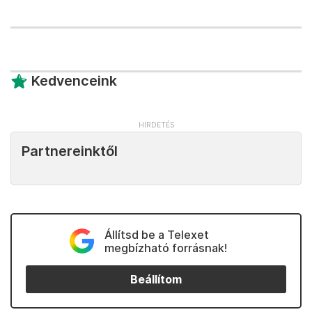
Kedvenceink
Partnereinktől
Állítsd be a Telexet
megbízható forrásnak!
Beállítom