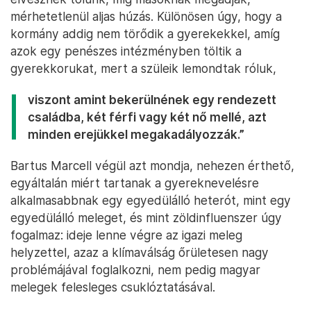
mérhetetlenül aljas húzás. Különösen úgy, hogy a
kormány addig nem törődik a gyerekekkel, amíg
azok egy penészes intézményben töltik a
gyerekkorukat, mert a szüleik lemondtak róluk,
viszont amint bekerülnének egy rendezett
családba, két férfi vagy két nő mellé, azt
minden erejükkel megakadályozzák.”
Bartus Marcell végül azt mondja, nehezen érthető,
egyáltalán miért tartanak a gyereknevelésre
alkalmasabbnak egy egyedülálló heterót, mint egy
egyedülálló meleget, és mint zöldinfluenszer úgy
fogalmaz: ideje lenne végre az igazi meleg
helyzettel, azaz a klímaválság őrületesen nagy
problémájával foglalkozni, nem pedig magyar
melegek felesleges csuklóztatásával.