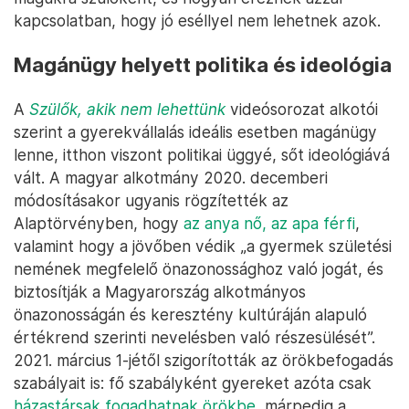
kapcsolatban, hogy jó eséllyel nem lehetnek azok.
Magánügy helyett politika és ideológia
A
Szülők, akik nem lehettünk
videósorozat alkotói
szerint a gyerekvállalás ideális esetben magánügy
lenne, itthon viszont politikai üggyé, sőt ideológiává
vált. A magyar alkotmány 2020. decemberi
módosításakor ugyanis rögzítették az
Alaptörvényben, hogy
az anya nő, az apa férfi
,
valamint hogy a jövőben védik „a gyermek születési
nemének megfelelő önazonossághoz való jogát, és
biztosítják a Magyarország alkotmányos
önazonosságán és keresztény kultúráján alapuló
értékrend szerinti nevelésben való részesülését”.
2021. március 1-jétől szigorították az örökbefogadás
szabályait is: fő szabályként gyereket azóta csak
házastársak fogadhatnak örökbe
,
márpedig a