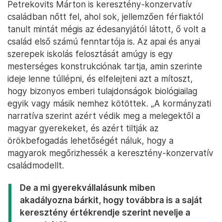
Petrekovits Márton is keresztény-konzervatív
családban nőtt fel, ahol sok, jellemzően férfiaktól
tanult mintát mégis az édesanyjától látott, ő volt a
család első számú fenntartója is. Az apai és anyai
szerepek iskolás felosztását amúgy is egy
mesterséges konstrukciónak tartja, amin szerinte
ideje lenne túllépni, és elfelejteni azt a mítoszt,
hogy bizonyos emberi tulajdonságok biológiailag
egyik vagy másik nemhez kötöttek. „A kormányzati
narratíva szerint azért védik meg a melegektől a
magyar gyerekeket, és azért tiltják az
örökbefogadás lehetőségét náluk, hogy a
magyarok megőrizhessék a keresztény-konzervatív
családmodellt.
De a mi gyerekvállalásunk miben
akadályozna bárkit, hogy továbbra is a saját
keresztény értékrendje szerint nevelje a