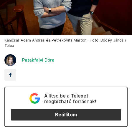
Kanicsár Ádám András és Petrekovits Márton – Fotó: Bődey János /
Telex
Patakfalvi Dóra
Állítsd be a Telexet
megbízható forrásnak!
Beállítom