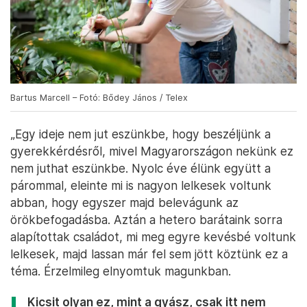
Bartus Marcell – Fotó: Bődey János / Telex
„Egy ideje nem jut eszünkbe, hogy beszéljünk a
gyerekkérdésről, mivel Magyarországon nekünk ez
nem juthat eszünkbe. Nyolc éve élünk együtt a
párommal, eleinte mi is nagyon lelkesek voltunk
abban, hogy egyszer majd belevágunk az
örökbefogadásba. Aztán a hetero barátaink sorra
alapítottak családot, mi meg egyre kevésbé voltunk
lelkesek, majd lassan már fel sem jött köztünk ez a
téma. Érzelmileg elnyomtuk magunkban.
Kicsit olyan ez, mint a gyász, csak itt nem