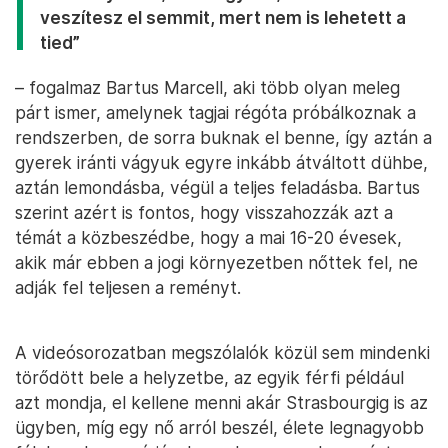
veszítesz el semmit, mert nem is lehetett a
tied”
– fogalmaz Bartus Marcell, aki több olyan meleg
párt ismer, amelynek tagjai régóta próbálkoznak a
rendszerben, de sorra buknak el benne, így aztán a
gyerek iránti vágyuk egyre inkább átváltott dühbe,
aztán lemondásba, végül a teljes feladásba. Bartus
szerint azért is fontos, hogy visszahozzák azt a
témát a közbeszédbe, hogy a mai 16-20 évesek,
akik már ebben a jogi környezetben nőttek fel, ne
adják fel teljesen a reményt.
A videósorozatban megszólalók közül sem mindenki
törődött bele a helyzetbe, az egyik férfi például
azt mondja, el kellene menni akár Strasbourgig is az
ügyben, míg egy nő arról beszél, élete legnagyobb