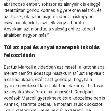
ábrándozó ember, sokszor az alanyaink is eléggé
idealizáltan gondolkodnak a gyereknevelésről, és
azt hiszik, ők aztán majd mindent másképpen
csinálnának, mint a szüleik vagy a barátaik.
Anyukám azt mondta, a valóság ehhez képest
általában nagyon más.”
Túl az apai és anyai szerepek iskolás
felosztásán
Bartus Marcell a videóban azt meséli, a katona apa
mellett felnőtt édesapja maszkulin stílust képviselt
a családjukban, ezért azt gondolja, hogyha a
gyerekneveléssel kapcsolatban elakadna, biztosan
az anyukájához fordulna tanácsért. Rendpárti
vonások Marcell gyereknevelési elképzeléseiben is
vannak, szerinte például a mostani szülők sokszor
„kis diktátorokat” nevelnek. Ő a szerető, de