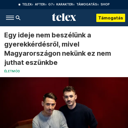
TELEX
AFTER
G7
KARAKTER
TÁMOGATÁS
SHOP
Támogatás
Egy ideje nem beszélünk a
gyerekkérdésről, mivel
Magyarországon nekünk ez nem
juthat eszünkbe
ÉLETMÓD