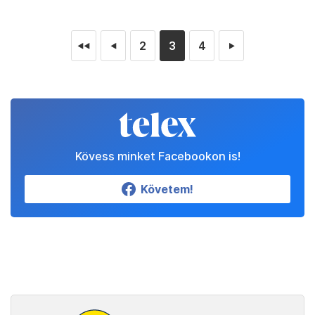
2
3
4
◄◄
◄
►
Kövess minket Facebookon is!
Követem!