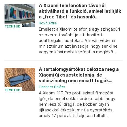
A Xiaomi telefonokon távolról
aktiválható a funkció, amivel letiltják
a „free Tibet” és hasonló...
Rovó Attila
TECHTUD
Emellett a Xiaomi telefonja egy szingapúri
szerverre továbbítja a titkosított
adatforgalmi adatokat. A litván védelmi
minisztérium azt javasolja, hogy senki ne
vegyen kínai mobiltelefont, a meglévő...
A tartalomgyártókat célozza meg a
Xiaomi új csúcstelefonja, de
valószínűleg nem emiatt fogják...
Flachner Balázs
TECHTUD
A Xiaomi 11T Pro profi szintű filmezést
ígér, de ennél sokkal érdekesebb, hogy
nem lesz túl drága, de közben olyan
újításokkal érkezik, mint a gyorstöltés,
amely 17 perc alatt teljesen feltölti.