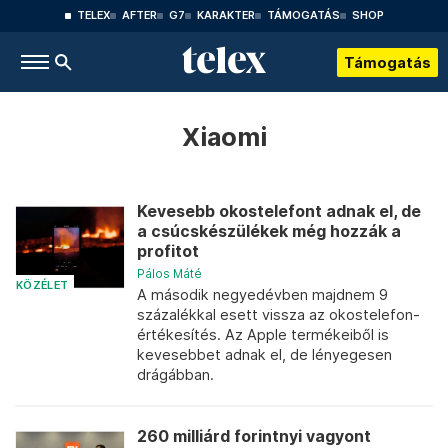
TELEX
AFTER
G7
KARAKTER
TÁMOGATÁS
SHOP
Támogatás
Xiaomi
Kevesebb okostelefont adnak el, de
a csúcskészülékek még hozzák a
profitot
Pálos Máté
KÖZÉLET
A második negyedévben majdnem 9
százalékkal esett vissza az okostelefon-
értékesítés. Az Apple termékeiből is
kevesebbet adnak el, de lényegesen
drágábban.
260 milliárd forintnyi vagyont