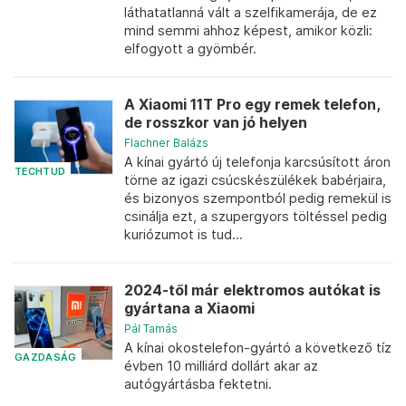
láthatatlanná vált a szelfikamerája, de ez
mind semmi ahhoz képest, amikor közli:
elfogyott a gyömbér.
A Xiaomi 11T Pro egy remek telefon,
de rosszkor van jó helyen
Flachner Balázs
A kínai gyártó új telefonja karcsúsított áron
TECHTUD
törne az igazi csúcskészülékek babérjaira,
és bizonyos szempontból pedig remekül is
csinálja ezt, a szupergyors töltéssel pedig
kuriózumot is tud...
2024-től már elektromos autókat is
gyártana a Xiaomi
Pál Tamás
A kínai okostelefon-gyártó a következő tíz
GAZDASÁG
évben 10 milliárd dollárt akar az
autógyártásba fektetni.