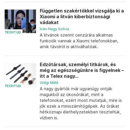
Független szakértőkkel vizsgálja ki a
Xiaomi a litván kiberbiztonsági
vádakat
Iván-Nagy Szilvia
TECHTUD
A litvánok szerint cenzúrára alkalmas
funkciók vannak a Xiaomi telefonokban,
amik távolról is aktiválhatóak.
Edzőtársak, személyi titkárok, és
még az egészségünkre is figyelnek –
itt a Telex nagy...
Világi Máté
TECHTUD
A nagy gyártók már ugyanúgy ontják
magukból az okosórákat, mint a
telefonokat, ezért most mutatjuk, mire is
jók ezek a miniszámítógépek. Az órákat
hétköznapi élethelyzetekben teszteltük,
vízben is.