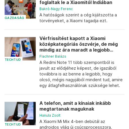
foglaltak le a Xiaomitól Indiában
Bakró-Nagy Ferenc
A hatóságok szerint a cég kijátszotta a
GAZDASÁG
törvényeket, a Xiaomi tagadja ezt.
Vérfrissítést kapott a Xiaomi
középkategóriás öszvérje, de még
mindig az ára maradt a legjobb...
Flachner Balázs
TECHTUD
A Redmi Note 11 több szempontból is
javult az elődjéhez képest, de igazából
továbbra is az benne a legjobb, hogy
olcsó, mégis nagyjából mindent tud, amire
egy átlagfelhasználónak szüksége lehet.
A telefon, amit a kínaiak inkább
megtartanak maguknak
Hanula Zsolt
A Xiaomi Mi Mix 4-ben debütál az
TECHTUD
androidos világ új csúcsprocesszora,