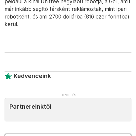
például a kínai Unitree négylábú robotja, a Go1, amit
már inkább segítő társként reklámoztak, mint ipari
robotként, és ami 2700 dollárba (816 ezer forintba)
kerül.
Kedvenceink
Partnereinktől