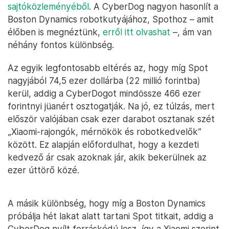
sajtóközleményéből
. A CyberDog nagyon hasonlít a
Boston Dynamics robotkutyájához, Spothoz – amit
élőben is megnéztünk,
erről itt olvashat
–, ám van
néhány fontos különbség.
Az egyik legfontosabb eltérés az, hogy míg Spot
nagyjából 74,5 ezer dollárba (22 millió forintba)
kerül, addig a CyberDogot mindössze 466 ezer
forintnyi jüanért osztogatják. Na jó, ez túlzás, mert
először valójában csak ezer darabot osztanak szét
„Xiaomi-rajongók, mérnökök és robotkedvelők”
között. Ez alapján előfordulhat, hogy a kezdeti
kedvező ár csak azoknak jár, akik bekerülnek az
ezer úttörő közé.
A másik különbség, hogy míg a Boston Dynamics
próbálja hét lakat alatt tartani Spot titkait, addig a
CyberDog nyílt forráskódú lesz, így a Xiaomi szerint