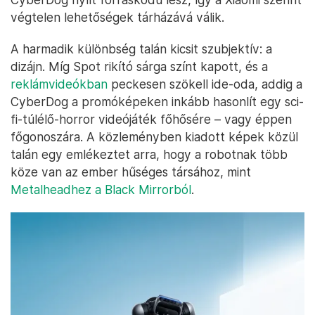
végtelen lehetőségek tárházává válik.
A harmadik különbség talán kicsit szubjektív: a
dizájn. Míg Spot rikító sárga színt kapott, és a
reklámvideókban
peckesen szökell ide-oda, addig a
CyberDog a promóképeken inkább hasonlít egy sci-
fi-túlélő-horror videójáték főhősére – vagy éppen
főgonoszára. A közleményben kiadott képek közül
talán egy emlékeztet arra, hogy a robotnak több
köze van az ember hűséges társához, mint
Metalheadhez a Black Mirrorból
.