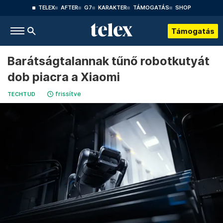
TELEX
AFTER
G7
KARAKTER
TÁMOGATÁS
SHOP
Támogatás
Barátságtalannak tűnő robotkutyát
dob piacra a Xiaomi
frissítve
TECHTUD