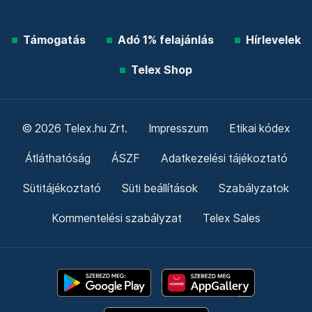
Támogatás
Adó 1% felajánlás
Hírlevelek
Telex Shop
© 2026 Telex.hu Zrt.
Impresszum
Etikai kódex
Átláthatóság
ÁSZF
Adatkezelési tájékoztató
Sütitájékoztató
Süti beállítások
Szabályzatok
Kommentelési szabályzat
Telex Sales