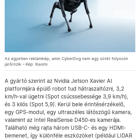
Az egyetlen reklámkép, amin CyberDog nem egy sötét folyosón
járőrözik – Kép: Xiaomi
A gyártó szerint az Nvidia Jetson Xavier AI
platformjára épülő robot tud hátraszaltózni, 3,2
km/h-val ügetni (Spot csúcssebessége 3,9 km/h),
és 3 kilós (Spot 5,9). Kerül bele érintésérzékelő,
egy GPS-modul, egy ultraszéles látószögű kamera,
valamint az Intel RealSense D450-es kamerája.
Található még rajta három USB-C- és egy HDMI-
bemenet, így különféle eszközöket (például LIDAR