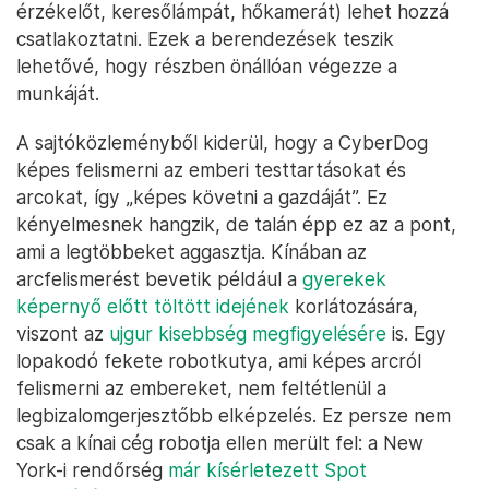
érzékelőt, keresőlámpát, hőkamerát) lehet hozzá
csatlakoztatni. Ezek a berendezések teszik
lehetővé, hogy részben önállóan végezze a
munkáját.
A sajtóközleményből kiderül, hogy a CyberDog
képes felismerni az emberi testtartásokat és
arcokat, így „képes követni a gazdáját”. Ez
kényelmesnek hangzik, de talán épp ez az a pont,
ami a legtöbbeket aggasztja. Kínában az
arcfelismerést bevetik például a
gyerekek
képernyő előtt töltött idejének
korlátozására,
viszont az
ujgur kisebbség megfigyelésére
is. Egy
lopakodó fekete robotkutya, ami képes arcról
felismerni az embereket, nem feltétlenül a
legbizalomgerjesztőbb elképzelés. Ez persze nem
csak a kínai cég robotja ellen merült fel: a New
York-i rendőrség
már kísérletezett Spot