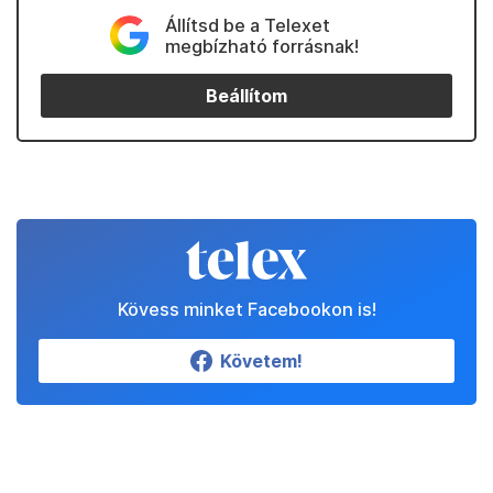
Állítsd be a Telexet
megbízható forrásnak!
Beállítom
Kövess minket Facebookon is!
Követem!