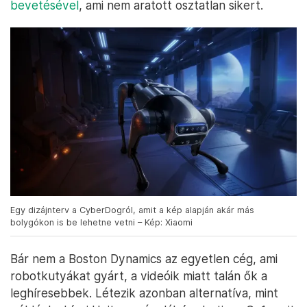
bevetésével
, ami nem aratott osztatlan sikert.
Egy dizájnterv a CyberDogról, amit a kép alapján akár más
bolygókon is be lehetne vetni – Kép: Xiaomi
Bár nem a Boston Dynamics az egyetlen cég, ami
robotkutyákat gyárt, a videóik miatt talán ők a
leghíresebbek. Létezik azonban alternatíva, mint