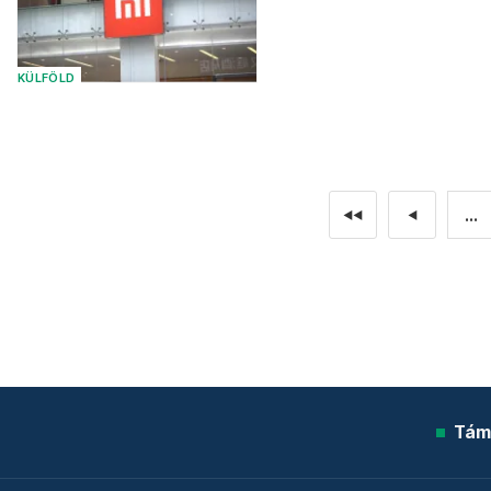
KÜLFÖLD
...
◄◄
◄
Tám