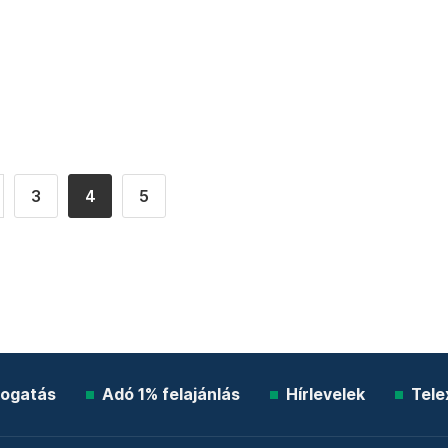
3
4
5
ogatás
Adó 1% felajánlás
Hírlevelek
Tele