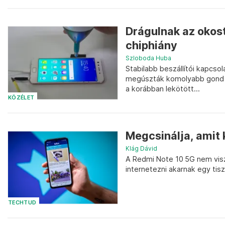
Drágulnak az okost
chiphiány
Szloboda Huba
Stabilabb beszállítói kapcso
megúszták komolyabb gond né
a korábban lekötött...
KÖZÉLET
Megcsinálja, amit 
Klág Dávid
A Redmi Note 10 5G nem viszi
internetezni akarnak egy tis
TECHTUD