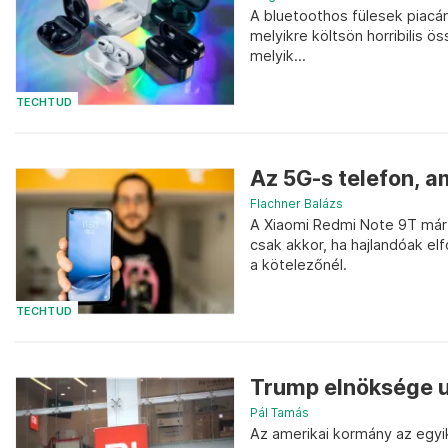
A bluetoothos fülesek piacán
melyikre költsön horribilis ö
melyik...
TECHTUD
Az 5G-s telefon, am
Flachner Balázs
A Xiaomi Redmi Note 9T már 
csak akkor, ha hajlandóak e
a kötelezőnél.
TECHTUD
Trump elnöksége ut
Pál Tamás
Az amerikai kormány az egyik n