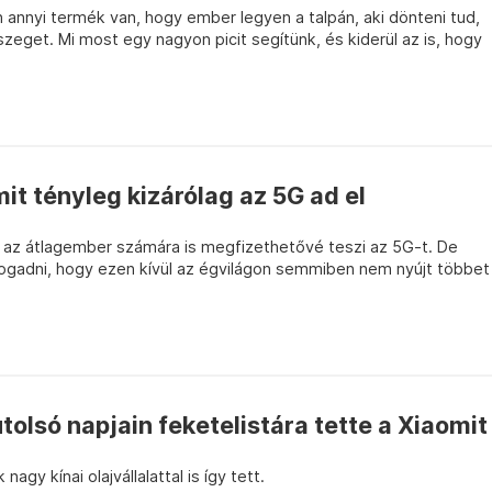
 annyi termék van, hogy ember legyen a talpán, aki dönteni tud,
sszeget. Mi most egy nagyon picit segítünk, és kiderül az is, hogy
it tényleg kizárólag az 5G ad el
az átlagember számára is megfizethetővé teszi az 5G-t. De
lfogadni, hogy ezen kívül az égvilágon semmiben nem nyújt többet
olsó napjain feketelistára tette a Xiaomit
agy kínai olajvállalattal is így tett.