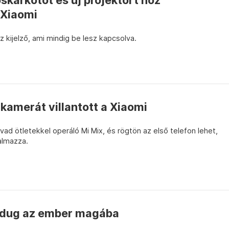
skarkötőt és új projektort hoz
 Xiaomi
sz kijelző, ami mindig be lesz kapcsolva.
kamerát villantott a Xiaomi
vad ötletekkel operáló Mi Mix, és rögtön az első telefon lehet,
almazza.
 dug az ember magába