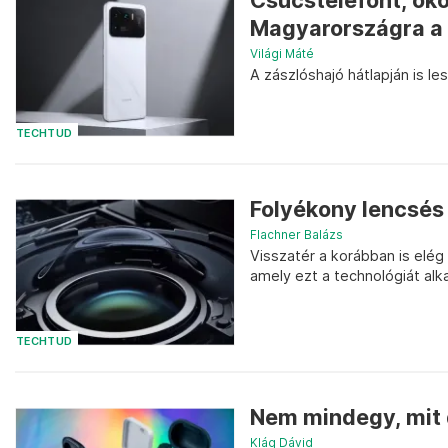
Csúcstelefont, oko
Magyarországra a
Világi Máté
A zászlóshajó hátlapján is le
TECHTUD
Folyékony lencsés 
Flachner Balázs
Visszatér a korábban is elég 
amely ezt a technológiát alk
TECHTUD
Nem mindegy, mit
Klág Dávid