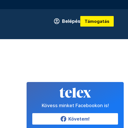
Belépés
Támogatás
Kövess minket Facebookon is!
Követem!