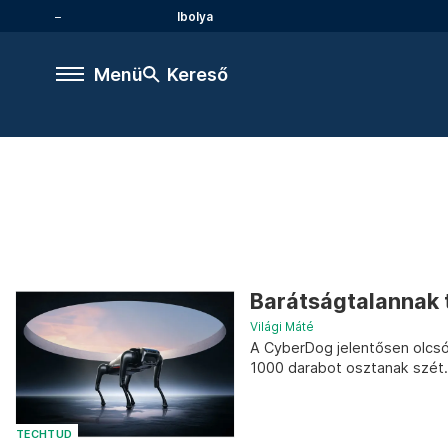
Ibolya
Menü
Kereső
Barátságtalannak 
Világi Máté
A CyberDog jelentősen olcsó
1000 darabot osztanak szét.
TECHTUD