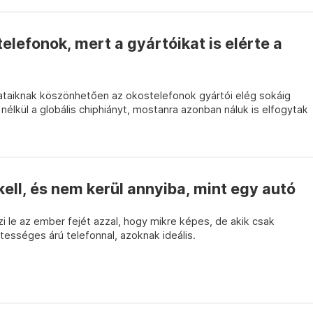
elefonok, mert a gyártóikat is elérte a
lataiknak köszönhetően az okostelefonok gyártói elég sokáig
lkül a globális chiphiányt, mostanra azonban náluk is elfogytak
kell, és nem kerül annyiba, mint egy autó
 le az ember fejét azzal, hogy mikre képes, de akik csak
ztességes árú telefonnal, azoknak ideális.