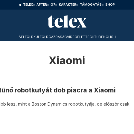
TELEX
AFTER
G7
KARAKTER
TÁMOGATÁS
SHOP
BELFÖLD
KÜLFÖLD
GAZDASÁG
VIDEÓ
ÉLET
TECHTUD
ENGLISH
Xiaomi
tűnő robotkutyát dob piacra a Xiaomi
bb lesz, mint a Boston Dynamics robotkutyája, de először csak