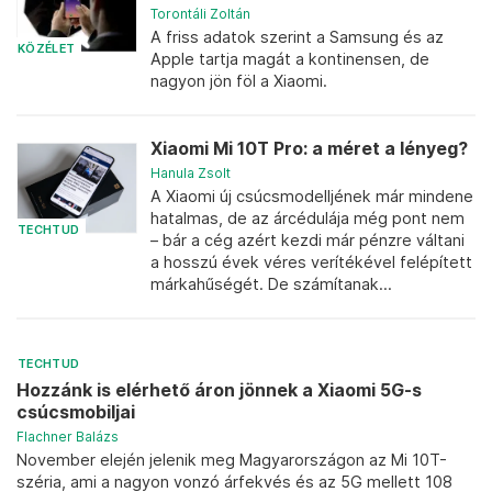
Torontáli Zoltán
A friss adatok szerint a Samsung és az
KÖZÉLET
Apple tartja magát a kontinensen, de
nagyon jön föl a Xiaomi.
Xiaomi Mi 10T Pro: a méret a lényeg?
Hanula Zsolt
A Xiaomi új csúcsmodelljének már mindene
hatalmas, de az árcédulája még pont nem
TECHTUD
– bár a cég azért kezdi már pénzre váltani
a hosszú évek véres verítékével felépített
márkahűségét. De számítanak...
TECHTUD
Hozzánk is elérhető áron jönnek a Xiaomi 5G-s
csúcsmobiljai
Flachner Balázs
November elején jelenik meg Magyarországon az Mi 10T-
széria, ami a nagyon vonzó árfekvés és az 5G mellett 108