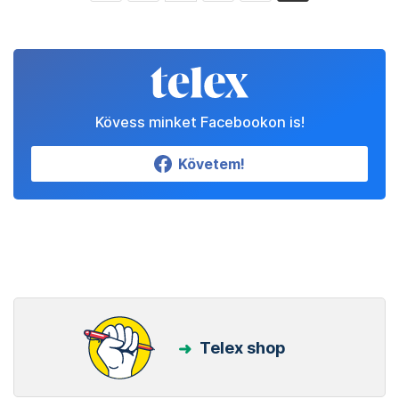
Kövess minket Facebookon is!
Követem!
Telex shop