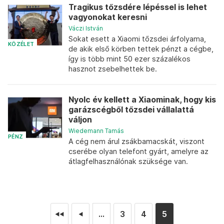
Tragikus tőzsdére lépéssel is lehet
vagyonokat keresni
Váczi István
Sokat esett a Xiaomi tőzsdei árfolyama,
KÖZÉLET
de akik első körben tettek pénzt a cégbe,
így is több mint 50 ezer százalékos
hasznot zsebelhettek be.
Nyolc év kellett a Xiaominak, hogy kis
garázscégből tőzsdei vállalattá
váljon
Wiedemann Tamás
PÉNZ
A cég nem árul zsákbamacskát, viszont
cserébe olyan telefont gyárt, amelyre az
átlagfelhasználónak szüksége van.
...
3
4
5
◄◄
◄