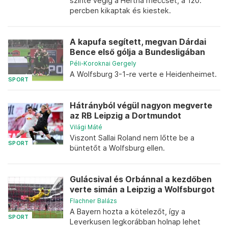
szinte végig a Hertha meccsét, a 120.
percben kikaptak és kiestek.
A kapufa segített, megvan Dárdai
Bence első gólja a Bundesligában
Péli-Koroknai Gergely
A Wolfsburg 3-1-re verte e Heidenheimet.
SPORT
Hátrányból végül nagyon megverte
az RB Leipzig a Dortmundot
Világi Máté
Viszont Sallai Roland nem lőtte be a
SPORT
büntetőt a Wolfsburg ellen.
Gulácsival és Orbánnal a kezdőben
verte simán a Leipzig a Wolfsburgot
Flachner Balázs
A Bayern hozta a kötelezőt, így a
SPORT
Leverkusen legkorábban holnap lehet