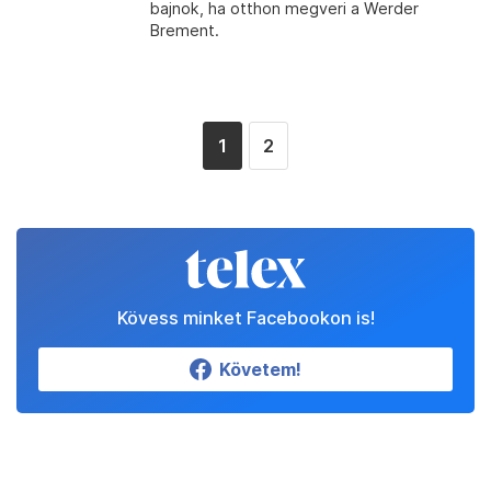
bajnok, ha otthon megveri a Werder
Brement.
1
2
Kövess minket Facebookon is!
Követem!