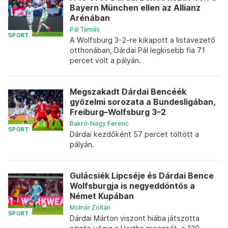
Bayern München ellen az Allianz
Arénában
Pál Tamás
SPORT
A Wolfsburg 3-2-re kikapott a listavezető
otthonában, Dárdai Pál legkisebb fia 71
percet volt a pályán.
Megszakadt Dárdai Bencéék
győzelmi sorozata a Bundesligában,
Freiburg–Wolfsburg 3–2
Bakró-Nagy Ferenc
SPORT
Dárdai kezdőként 57 percet töltött a
pályán.
Gulácsiék Lipcséje és Dárdai Bence
Wolfsburgja is negyeddöntős a
Német Kupában
Molnár Zoltán
SPORT
Dárdai Márton viszont hiába játszotta