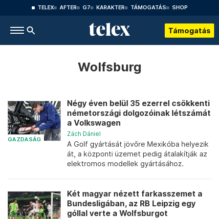
TELEX
AFTER
G7
KARAKTER
TÁMOGATÁS
SHOP
Támogatás
Wolfsburg
Négy éven belül 35 ezerrel csökkenti
németországi dolgozóinak létszámát
a Volkswagen
Zách Dániel
GAZDASÁG
A Golf gyártását jövőre Mexikóba helyezik
át, a központi üzemet pedig átalakítják az
elektromos modellek gyártásához.
Két magyar nézett farkasszemet a
Bundesligában, az RB Leipzig egy
góllal verte a Wolfsburgot