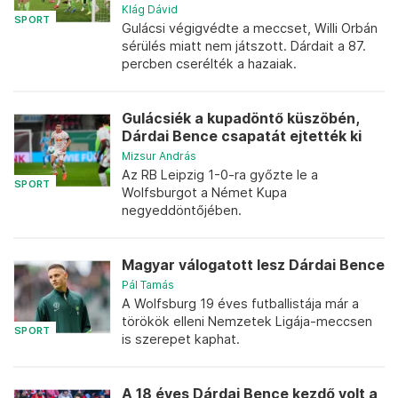
Klág Dávid
SPORT
Gulácsi végigvédte a meccset, Willi Orbán
sérülés miatt nem játszott. Dárdait a 87.
percben cserélték a hazaiak.
Gulácsiék a kupadöntő küszöbén,
Dárdai Bence csapatát ejtették ki
Mizsur András
Az RB Leipzig 1-0-ra győzte le a
SPORT
Wolfsburgot a Német Kupa
negyeddöntőjében.
Magyar válogatott lesz Dárdai Bence
Pál Tamás
A Wolfsburg 19 éves futballistája már a
törökök elleni Nemzetek Ligája-meccsen
SPORT
is szerepet kaphat.
A 18 éves Dárdai Bence kezdő volt a